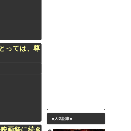
ートこれで行っていー？」ﾊﾟｼｬ
って本当に美味しいと思うか？」
たんの破壊力が半端ない【梅咲遥】
ングシューズを手に入れる
29 新生ベビメタ表紙」
％！」テレビ朝日「ひたすら自民批判！」...
とっては、尊
れ」と脅された。辞めたら1週間もしないう...
策、とんでもない領域へｗｗｗｗｗｗ
で接触事故
キングが酷すぎるｗｗｗｗｗ
■人気記事■
際映画祭に続き