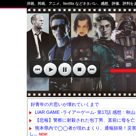
洋画、邦画、アニメ、Netflix などネタバレ、感想、評価、評判を
好青年の片思いが壊れていくまで
LIAR GAME -ライアーゲーム- 第17話 感想：秋山
【悲報】警察に射殺された包丁男、直前に母を亡く
熊本県内で◯◯者が現れまくり、通報頻発！災害
し...
NEW!