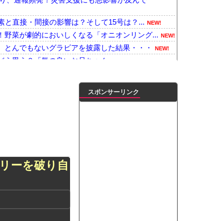
と直接・間接の影響は？そして15号は？...
NEW!
野菜が劇的においしくなる「オニオンリング...
NEW!
、とんでもないグラビアを披露した結果・・・
NEW!
どう思う？「気の良いお兄ちゃん」
NEW!
か…」 日本の普通のテレビ番組が最新SN...
NEW!
Ah（そこらの最新スマホの約2倍）のバ...
NEW!
スポンサーリンク
人減ってるよな
NEW!
ェ、悲惨なことになっていた・・・・
NEW!
勝手に作って部屋に侵入しそうなアイドル
NEW!
、エ□かわすぎる彼女が話題になってしまう...
NEW!
よ」のヤジでPTSD発症時の状態に逆戻り...
NEW!
リーを破り自
プ交渉に全力を注ぐべき理由がこちら‥日米...
NEW!
のちの党」に改名ｗｗｗｗｗｗｗｗｗｗｗ
NEW!
倉優香）が水着グラビア復帰ｗｗｗｗｗ
NEW!
凌輝がW不倫‼共演した久保史緒里と中村麗...
ダブル主演の映画で演技に初挑戦‼