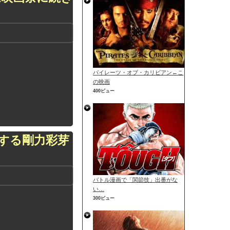
パイレーツ・オブ・カリビアン←こ
の映画
400ビュー
する剛力彩芽
バトル漫画で「関節技」出番がな
い…
300ビュー