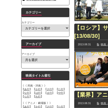
カテゴリー
カテゴリー
【ロシア】
[13/08/30]
アーカイブ
2013.08.31
映画・
アーカイブ
映画タイトル索引
《《 邦画・洋画 》》
【
あ行
】 【
か行
】 【
さ行
】 【
た行
】
【
な行
】 【
は行
】 【
ま行
】 【
や行
】
【業界】アニ
【
ら行
】 【
わ行
】
《《 アニメ・劇場版 》》
2013.08.31
映画・
【
あ行
】 【
か行
】 【
さ行
】 【
た行
】