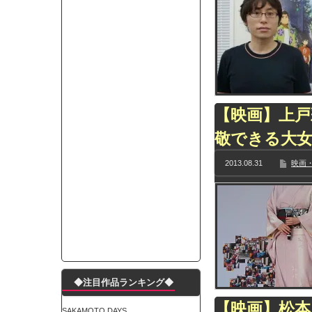
ランJ民ワイ、新しいランニングシューズを手に
モーニングショー「視聴率5.2％！」テレビ朝日「
出自が社長にバレて「愛人になれ」と脅された。辞
【唖然】渋谷のホームレス対策、とんでもない領
子供部屋おじさんなんですがコード類の配線ぐちゃ
ポルシェが満を持して送り出す初EV 「タイカン」
【映画】上
【朗報】阪神のドラフト、ガチで大当たりだったｗ
下半身トレーニング、太ももに自信ニキきてくれ
敬できる大
Powered by livedoor 相互RSS
2013.08.31
映画・
◆注目作品ランキング◆
【映画】松本
SAKAMOTO DAYS