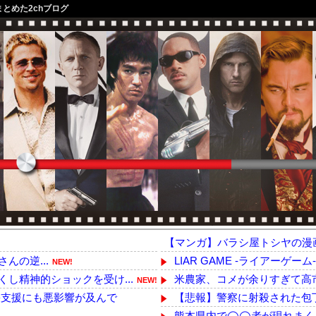
まとめた2chブログ
【マンガ】バラシ屋トシヤの漫
さんの逆...
LIAR GAME -ライアーゲーム
NEW!
し精神的ショックを受け...
米農家、コメが余りすぎて高市
NEW!
支援にも悪影響が及んで
【悲報】警察に射殺された包丁
熊本県内で◯◯者が現れまく