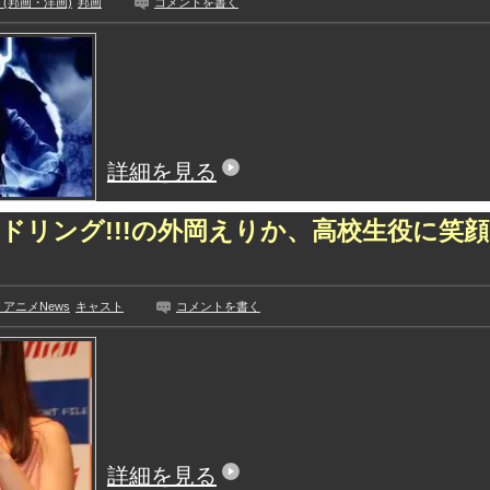
(邦画・洋画)
邦画
コメントを書く
詳細を見る
ドリング!!!の外岡えりか、高校生役に笑
」
アニメNews
キャスト
コメントを書く
詳細を見る