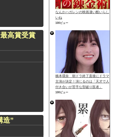
なんかハガレンの映画凄い酷いらし
いね
100ビュー
最高賞受賞
橋本環奈 朝ドラ終了直後にドラマ
主演が決定！演じるのは「天才で人
付き合いが苦手な型破り医者」
100ビュー
構造”