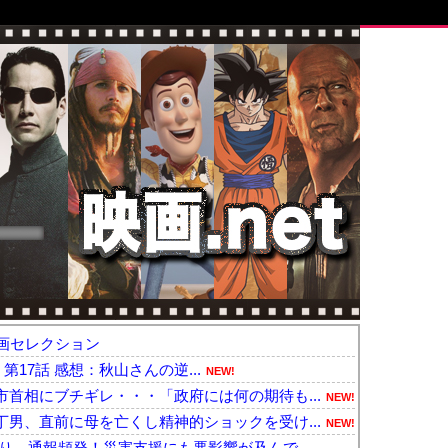
画セレクション
- 第17話 感想：秋山さんの逆...
NEW!
首相にブチギレ・・・「政府には何の期待も...
NEW!
男、直前に母を亡くし精神的ショックを受け...
NEW!
り、通報頻発！災害支援にも悪影響が及んで