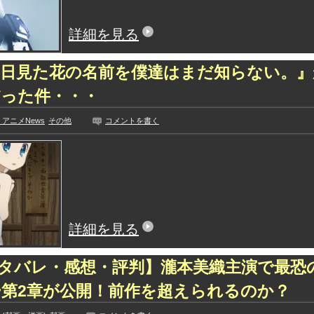
詳細を見る
日見た花の名前を僕達はまだ知らない。』
だった件・・・
アニメNews
その他
コメントを書く
詳細を見る
ネタバレ・感想・評判】瀧本美織主演で最恐
第2章が公開！前作を超えられるのか？