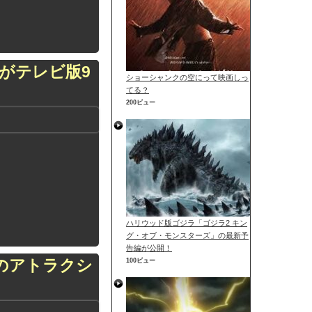
がテレビ版9
ショーシャンクの空にって映画しっ
てる？
200ビュー
ハリウッド版ゴジラ「ゴジラ2 キン
グ・オブ・モンスターズ」の最新予
告編が公開！
のアトラクシ
100ビュー