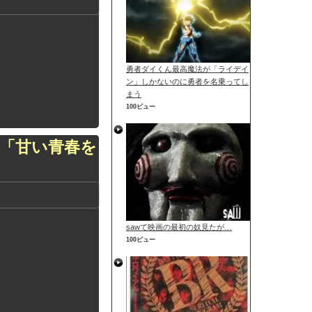
勇者ダイくん最高魔法が「ライデイ
ン」しかないのに勇者を名乗ってし
まう
100ビュー
顔「甘い青春を
sawて映画の最初の奴見たが…
100ビュー