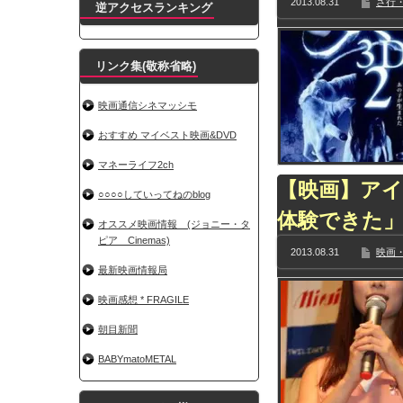
2013.08.31
さ行・
逆アクセスランキング
リンク集(敬称省略)
映画通信シネマッシモ
おすすめ マイベスト映画&DVD
マネーライフ2ch
【映画】アイ
○○○○していってねのblog
体験できた
オススメ映画情報 (ジョニー・タ
ピア Cinemas)
2013.08.31
映画・
最新映画情報局
映画感想 * FRAGILE
朝目新聞
BABYmatoMETAL