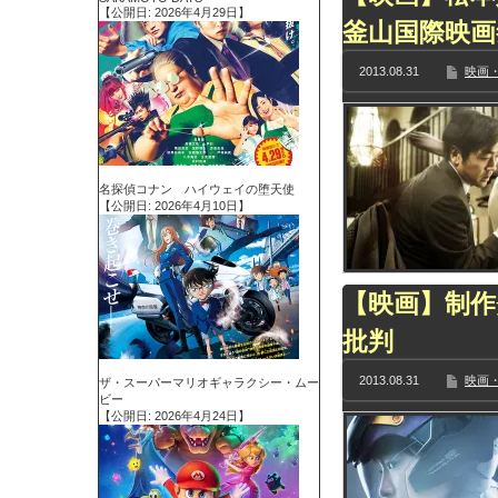
【公開日: 2026年4月29日】
釜山国際映画
2013.08.31
映画・
名探偵コナン ハイウェイの堕天使
【公開日: 2026年4月10日】
【映画】制作
批判
2013.08.31
映画・
ザ・スーパーマリオギャラクシー・ムー
ビー
【公開日: 2026年4月24日】