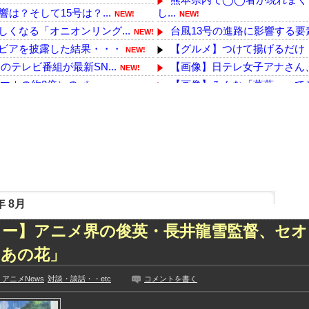
は？そして15号は？...
し...
NEW!
NEW!
くなる「オニオンリング...
台風13号の進路に影響する要素
NEW!
ビアを披露した結果・・・
【グルメ】つけて揚げるだけ！
NEW!
テレビ番組が最新SN...
【画像】日テレ女子アナさん
NEW!
ホの約2倍）のバ...
【画像】みんな「葛葉」って
NEW!
海外「全部日本の真似だったの
っていた・・・・
中国の最新スマホ遂に9070m
NEW!
侵入しそうなアイドル
PCパーツ高すぎて自作する
NEW!
を取りお胸に押し当てる...
【熊本地震】イオンの猫カフ
NEW!
ビア復帰ｗｗｗｗｗ
【デレマス】Pの家の合鍵を
NEW!
た久保史緒里と中村麗...
【画像】海にいたカップルさん
 8月
技に初挑戦‼
【悲報】渡邊渚さん「キスしろ
ズリ‼
ュー】アニメ界の俊英・長井龍雪監督、セオ
韓国人「韓国が米韓通貨スワッ
見や総括を踏まえ、適...
【速報】れいわ新選組が「い
「あの花」
ちらｗｗｗｗｗｗ
【画像】小倉ゆうか（元・小
アニメNews
対談・談話・・etc
コメントを書く
に!?超巨大マネ...
【乃木坂】水谷豊の息子、三山
ない【梅咲遥】
【TWICE】サナが佐藤健と