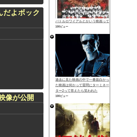
んだよボック
バトルロワイアルとかいう映画って
100ビュー
過去に見た映画の中で一番面白かっ
た映画は何かって質問にターミネー
ター2って答えたら笑われた
映像が公開
100ビュー