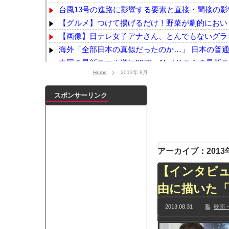
台風13号の進路に影響する要素と直接・間接の影響
【グルメ】つけて揚げるだけ！野菜が劇的においし
【画像】日テレ女子アナさん、とんでもないグラ
海外「全部日本の真似だったのか…」 日本の普通の
中国の最新スマホ遂に9070mAh（そこらの最新スマ
Home
2013年 8月
PCパーツ高すぎて自作する人減ってるよな
NEW!
【熊本地震】イオンの猫カフェ、悲惨なことにな
スポンサーリンク
【デレマス】Pの家の合鍵を勝手に作って部屋に
【悲報】吉岡里帆さん、アドリブで相手役俳優の手
【画像】小倉ゆうか（元・小倉優香）が水着グラ
【乃木坂】水谷豊の息子、三山凌輝がW不倫‼共演し
アーカイブ：2013年
【TWICE】サナが佐藤健とダブル主演の映画で演
【乃木坂】TIFで披露したストライキダンスが大バ
【インタビ
【速報】石破首相 大敗の責任「両院議員総会での意
由に描いた
【画像】色盲にはグレーにしか見えない事実がこ
2013.08.31
映画・
『鬼滅の刃 無限城編』3部作で興収2000億円も視野
メイドの格好してるちょちょたんの破壊力が半端