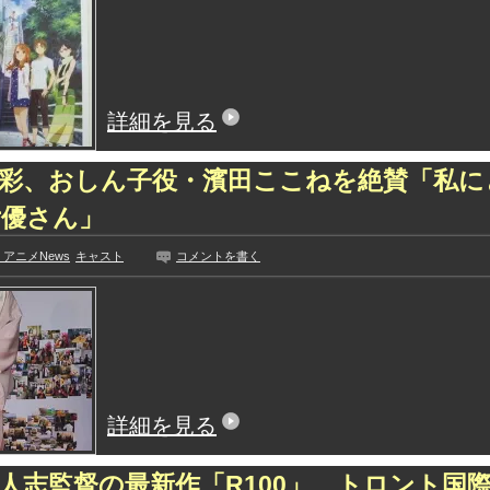
入れる
【画像】彼女「ねー、今日のデ
ひたすら自民批判！」...
外国人「お前らビッグマック
めたら1週間もしないう...
メイドの格好してるちょちょ
域へｗｗｗｗｗｗ
ランJ民ワイ、新しいランニ
詳細を見る
ぐちゃさせない方法教え...
BABYMETAL「PMC Vol.
はテスラのライバルに...
モーニングショー「視聴率5.2
戸彩、おしん子役・濱田ここねを絶賛「私に
ｗｗｗｗｗｗｗｗｗｗｗ...
出自が社長にバレて「愛人にな
ｗｗｗｗｗｗｗｗｗ
女優さん」
【唖然】渋谷のホームレス対
【速報】川島海荷、警視庁前
アニメNews
キャスト
コメントを書く
本田翼が好きなB'zの曲ラン
Powered by livedoor 相互RSS
詳細を見る
人志監督の最新作「R100」、トロント国