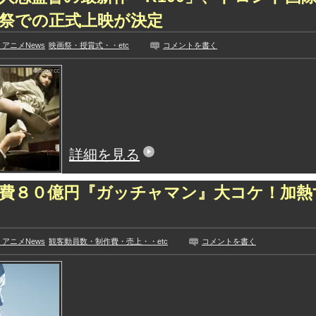
祭での正式上映が決定
アニメNews
映画祭・授賞式・・etc
コメントを書く
詳細を見る
費８０億円『ガッチャマン』大コケ！加熱
アニメNews
観客動員数・制作費・売上・・etc
コメントを書く