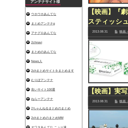
アンテナサイト様
【映画】『劇
ウホウホあんてな
スティッシュ
まとめアンテナα
2013.08.31
映画・
アナグロあんてな
2chnavi
まとめのあんてな
News人
2chまとめサイトをまとめます
むりぽアンテナ
【映画】実写
良いサイト100選
ねらーアンテナ
2013.08.31
映画・
2ちゃんねるまとめのまとめ
2chまとめのまとめMM
オワタあんてな ニュー速