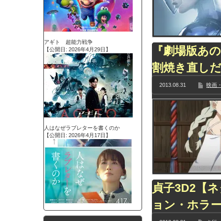
アギト 超能力戦争
『劇場版あの
【公開日: 2026年4月29日】
割焼き直し
2013.08.31
映画・
人はなぜラブレターを書くのか
【公開日: 2026年4月17日】
貞子3D2【
ョン・ホラー