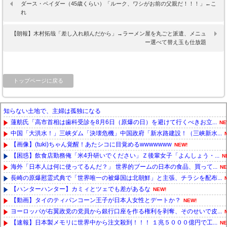
ダース・ベイダー（45歳くらい）「ルーク、ワシがお前の父親だ！！！」←こ
れ
【朗報】木村拓哉「差し入れ頼んだから」→ラーメン屋を丸ごと派遣、メニュ
ー選べて替え玉も仕放題
トップページに戻る
知らない土地で、主婦は孤独になる
蓮舫氏「高市首相は歯科受診を8月6日（原爆の日）を避けて行くべきお立...
NE
中国「大洪水！」三峡ダム「決壊危機」中国政府「新水路建設！（三峡新水...
【画像】(tuki)ちゃん覚醒！あたシコに目覚めるwwwwwww
NEW!
【困惑】飲食店勤務俺「米4升研いでください」Ｚ後輩女子「よんしょう・...
N
海外「日本人は何に使ってるんだ？」 世界的ブームの日本の食品、買って...
NE
長崎の原爆慰霊式典で「世界唯一の被爆国は北朝鮮」と主張、チラシを配布...
【ハンターハンター】カミィとツェでも差があるな
NEW!
【動画】タイのティパンコーン王子が日本人女性とデートか？
NEW!
ヨーロッパが右翼政党の党員から銀行口座を作る権利を剥奪、そのせいで皮...
【速報】日本製メモリに世界中から注文殺到！！！ １兆５０００億円で工...
NE