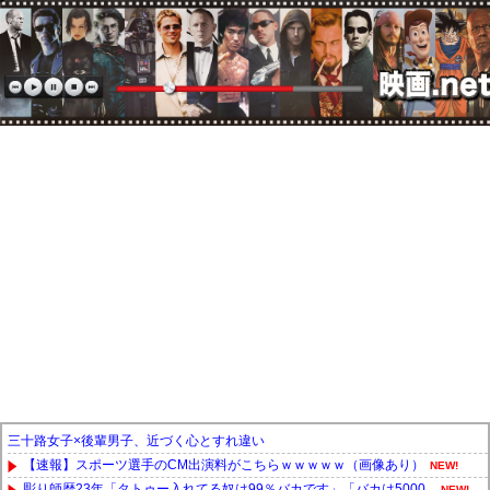
三十路女子×後輩男子、近づく心とすれ違い
【速報】スポーツ選手のCM出演料がこちらｗｗｗｗｗ（画像あり）
NEW!
彫り師歴23年「タトゥー入れてる奴は99％バカです」「バカは5000...
NEW!