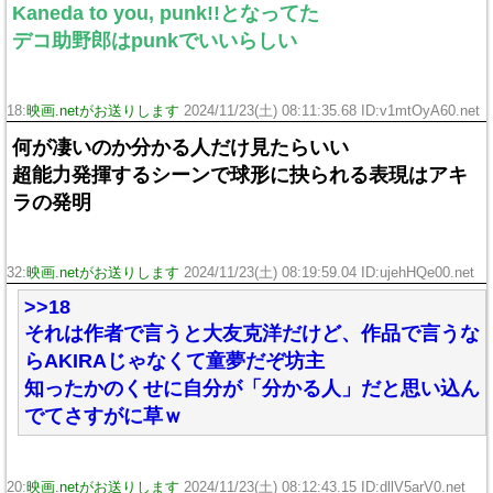
Kaneda to you, punk!!となってた
デコ助野郎はpunkでいいらしい
18:
映画.netがお送りします
2024/11/23(土) 08:11:35.68 ID:v1mtOyA60.net
何が凄いのか分かる人だけ見たらいい
超能力発揮するシーンで球形に抉られる表現はアキ
ラの発明
32:
映画.netがお送りします
2024/11/23(土) 08:19:59.04 ID:ujehHQe00.net
>>18
それは作者で言うと大友克洋だけど、作品で言うな
らAKIRAじゃなくて童夢だぞ坊主
知ったかのくせに自分が「分かる人」だと思い込ん
でてさすがに草ｗ
20:
映画.netがお送りします
2024/11/23(土) 08:12:43.15 ID:dllV5arV0.net