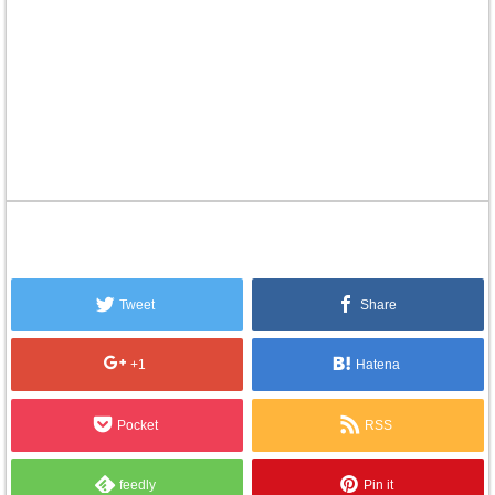
Tweet
Share
+1
Hatena
Pocket
RSS
feedly
Pin it