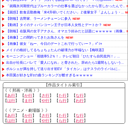
「就職氷河期世代はブルーカラーの仕事を選ばなかったから苦しかったんで...
【困惑】飲食店勤務俺「米4升研いでください」Ｚ後輩女子「よんしょう・...
N
【朗報】吉野家、ラーメンチェーンに参入
NEW!
【動画】タイのティパンコーン王子が日本人女性とデートか？
NEW!
【朗報】在阪局の女子アナさん、オマエラ好みだと話題にｗｗｗｗｗ（画像...
【画像】この間釣ってきたお魚さんを
NEW!
【画像】彼女「ねー、今日のデートこれで行っていー？」ﾊﾟｼｬ
メイドの格好してるちょちょたんの破壊力が半端ない【梅咲遥】
モーニングショー「視聴率5.2％！」テレビ朝日「ひたすら自民批判！」...
出自が社長にバレて「愛人になれ」と脅された。辞めたら1週間もしないう...
ポルシェが満を持して送り出す初EV 「タイカン」はテスラのライバルに...
本田翼が好きなB'zの曲ランキングが酷すぎるｗｗｗｗｗ
Powered by livedoor 相互RSS
【作品タイトル索引】
《《 邦画・洋画 》》
【
あ行
】 【
か行
】 【
さ行
】 【
た行
】 【
な行
】
【
は行
】 【
ま行
】 【
や行
】 【
ら行
】 【
わ行
】
《《 アニメ・劇場版 》》
【
あ行
】 【
か行
】 【
さ行
】 【
た行
】 【
な行
】
【
は行
】 【
ま行
】 【
や行
】 【
ら行
】 【
わ行
】