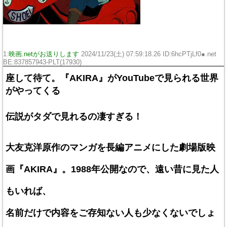
1:
映画.netがお送りします
2024/11/23(土) 07:59:18.26 ID:6hcPTjLf0●.net
BE:837857943-PLT(17930)
座して待て。『AKIRA』がYouTubeで見られる世界
がやってくる
伝説がタダで見れるの凄すぎる！
大友克洋原作のマンガを長編アニメにした劇場版映
画『AKIRA』。1988年公開なので、遠い昔に見た人
もいれば、
名前だけで内容をご存知ない人も少なくないでしょ