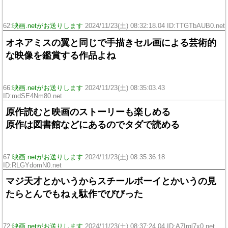
62:
映画.netがお送りします
2024/11/23(土) 08:32:18.04 ID:TTGTbAUB0.net
オネアミスの翼と同じで手描きセル画による芸術的
な映像を鑑賞する作品よね
66:
映画.netがお送りします
2024/11/23(土) 08:35:03.43
ID:mdSE4Nm80.net
原作読むと映画のストーリーも楽しめる
原作は図書館などにあるのでタダで読める
67:
映画.netがお送りします
2024/11/23(土) 08:35:36.18
ID:RLGYdomN0.net
マジ天才とかいうからスチールボーイとかいうの見
たらとんでもねぇ駄作でびびった
72:
映画.netがお送りします
2024/11/23(土) 08:37:24.04 ID:A7Irql7x0.net