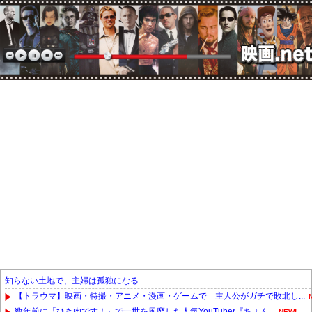
知らない土地で、主婦は孤独になる
【トラウマ】映画・特撮・アニメ・漫画・ゲームで「主人公がガチで敗北し...
数年前に「ひき肉です！」で一世を風靡した人気YouTuber『ちょん...
NEW!