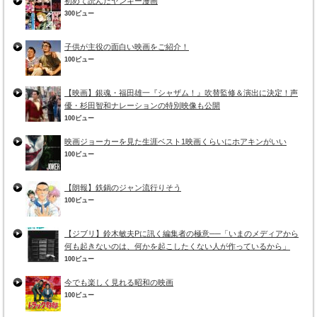
初めて読んだヤンキー漫画
300ビュー
子供が主役の面白い映画をご紹介！
100ビュー
【映画】銀魂・福田雄一『シャザム！』吹替監修＆演出に決定！声
優・杉田智和ナレーションの特別映像も公開
100ビュー
映画ジョーカーを見た生涯ベスト1映画くらいにホアキンがいい
100ビュー
【朗報】鉄鍋のジャン流行りそう
100ビュー
【ジブリ】鈴木敏夫Pに訊く編集者の極意──「いまのメディアから
何も起きないのは、何かを起こしたくない人が作っているから」
100ビュー
今でも楽しく見れる昭和の映画
100ビュー