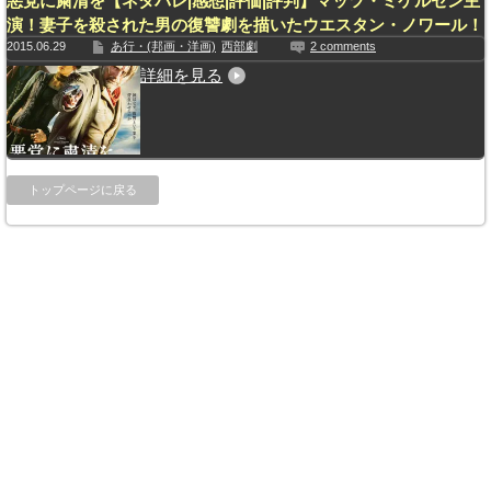
悪党に粛清を【ネタバレ|感想|評価|評判】マッツ・ミケルセン主
演！妻子を殺された男の復讐劇を描いたウエスタン・ノワール！
2015.06.29
あ行・(邦画・洋画)
西部劇
2 comments
詳細を見る
トップページに戻る