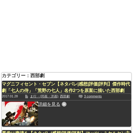
カテゴリー：西部劇
マグニフィセント・セブン【ネタバレ|感想|評価|評判】傑作時代
劇「七人の侍」「荒野の七人」名作2つを原案に描いた西部劇
2017.01.28
ま行・(邦画・洋画)
西部劇
3 comments
詳細を見る