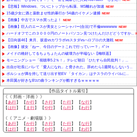
【悲報】Windows、ついにトップから転落、MS離れが加速
NEW!
15歳少女に酒と薬飲ませ性的暴行か 54歳のイケメン逮捕
NEW!
【画像】中古でスマホ買ったよ！
NEW!
【画像】巨人のエースが美女とシーシャバー(合法)で不倫wwwwww
NEW!
ハードオフでこの３０００円のノートパソコン見つけたんだけどどうですか...
【日向坂46】来月、坂道vsカワラボvsスタダvsハロプロの大激戦
NEW!
【画像】彼女「ねー、今日のデートこれで行っていー？」ﾊﾟｼｬ
メイドの格好してるちょちょたんの破壊力が半端ない【梅咲遥】
モーニングショー「視聴率5.2％！」テレビ朝日「ひたすら自民批判！」...
出自が社長にバレて「愛人になれ」と脅された。辞めたら1週間もしないう...
ポルシェが満を持して送り出す初EV 「タイカン」はテスラのライバルに...
本田翼が好きなB'zの曲ランキングが酷すぎるｗｗｗｗｗ
Powered by livedoor 相互RSS
【作品タイトル索引】
《《 邦画・洋画 》》
【
あ行
】 【
か行
】 【
さ行
】 【
た行
】 【
な行
】
【
は行
】 【
ま行
】 【
や行
】 【
ら行
】 【
わ行
】
《《 アニメ・劇場版 》》
【
あ行
】 【
か行
】 【
さ行
】 【
た行
】 【
な行
】
【
は行
】 【
ま行
】 【
や行
】 【
ら行
】 【
わ行
】