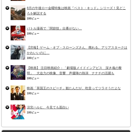
8月の午後ロー金曜特集は映画『ベスト・キッド』シリーズ！見どこ
ろを解説する
100ビュー
バトル漫画で「関節技」出番がない…
100ビュー
【悲報】ゲーム・オブ・スローンズさん、廃れる。アリアスタークは
かわいいのに…
100ビュー
【映画】 注目映画紹介：「劇場版メイドインアビス 深き魂の黎
明」 大迫力の映像、音響 声優陣の熱演 ナナチの活躍も
100ビュー
映画「英国王のスピーチ」観たんだが、吃音ってツラそうだよな
100ビュー
涼宮ハルヒ、今見ても面白い
100ビュー