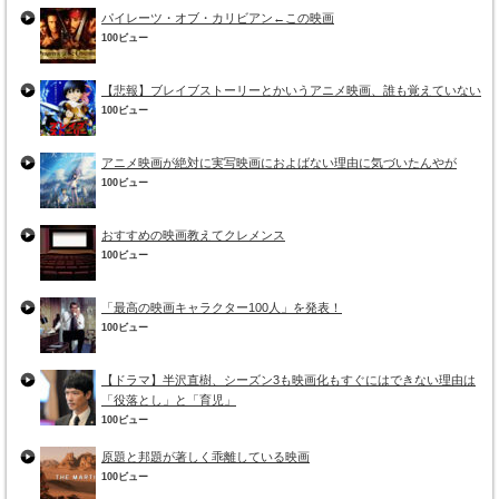
パイレーツ・オブ・カリビアン←この映画
100ビュー
【悲報】ブレイブストーリーとかいうアニメ映画、誰も覚えていない
100ビュー
アニメ映画が絶対に実写映画におよばない理由に気づいたんやが
100ビュー
おすすめの映画教えてクレメンス
100ビュー
「最高の映画キャラクター100人」を発表！
100ビュー
【ドラマ】半沢直樹、シーズン3も映画化もすぐにはできない理由は
「役落とし」と「育児」
100ビュー
原題と邦題が著しく乖離している映画
100ビュー