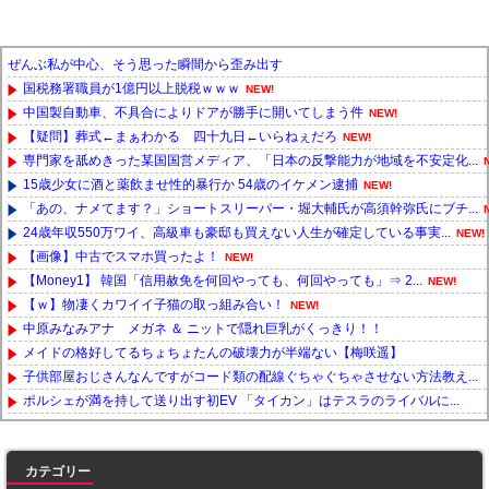
ぜんぶ私が中心、そう思った瞬間から歪み出す
国税務署職員が1億円以上脱税ｗｗｗ
NEW!
中国製自動車、不具合によりドアが勝手に開いてしまう件
NEW!
【疑問】葬式←まぁわかる 四十九日←いらねぇだろ
NEW!
専門家を舐めきった某国国営メディア、「日本の反撃能力が地域を不安定化...
15歳少女に酒と薬飲ませ性的暴行か 54歳のイケメン逮捕
NEW!
「あの、ナメてます？」ショートスリーパー・堀大輔氏が高須幹弥氏にブチ...
24歳年収550万ワイ、高級車も豪邸も買えない人生が確定している事実...
NEW!
【画像】中古でスマホ買ったよ！
NEW!
【Money1】 韓国「信用赦免を何回やっても、何回やっても」⇒ 2...
NEW!
【ｗ】物凄くカワイイ子猫の取っ組み合い！
NEW!
中原みなみアナ メガネ ＆ ニットで隠れ巨乳がくっきり！！
メイドの格好してるちょちょたんの破壊力が半端ない【梅咲遥】
子供部屋おじさんなんですがコード類の配線ぐちゃぐちゃさせない方法教え...
ポルシェが満を持して送り出す初EV 「タイカン」はテスラのライバルに...
Powered by livedoor 相互RSS
カテゴリー