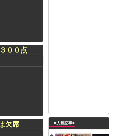
って本当に美味しいと思うか？」
たんの破壊力が半端ない【梅咲遥】
ングシューズを手に入れる
29 新生ベビメタ表紙」
％！」テレビ朝日「ひたすら自民批判！」...
れ」と脅された。辞めたら1週間もしないう...
３００点
策、とんでもない領域へｗｗｗｗｗｗ
で接触事故
キングが酷すぎるｗｗｗｗｗ
は欠席
■人気記事■