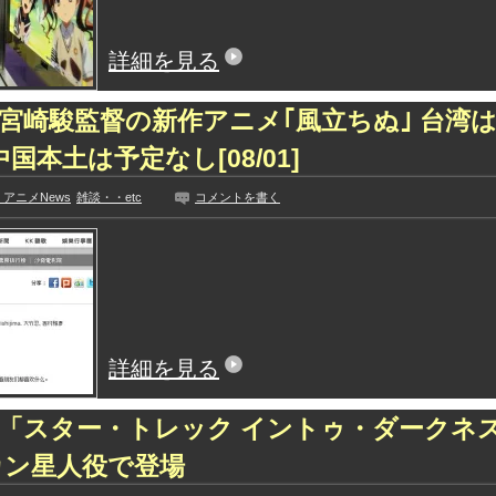
詳細を見る
宮崎駿監督の新作アニメ｢風立ちぬ｣ 台湾は
中国本土は予定なし[08/01]
アニメNews
雑談・・etc
コメントを書く
詳細を見る
「スター・トレック イントゥ・ダークネ
カン星人役で登場