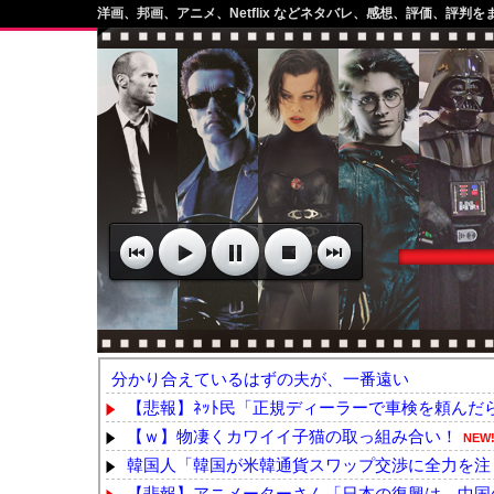
洋画、邦画、アニメ、Netflix などネタバレ、感想、評価、評判を
分かり合えているはずの夫が、一番遠い
【悲報】ﾈｯﾄ民「正規ディーラーで車検を頼んだら
【ｗ】物凄くカワイイ子猫の取っ組み合い！
NEW
韓国人「韓国が米韓通貨スワップ交渉に全力を注ぐ
【悲報】アニメーターさん「日本の復興は…中国の温