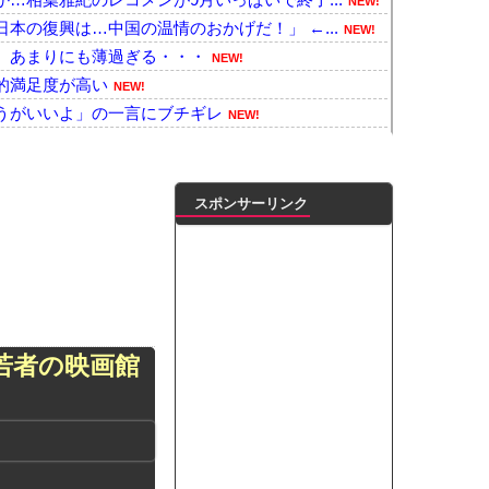
NEW!
本の復興は…中国の温情のおかげだ！」 ←...
NEW!
、あまりにも薄過ぎる・・・
NEW!
的満足度が高い
NEW!
うがいいよ」の一言にブチギレ
NEW!
00万回抜いてるｗｗｗｗｗｗｗ
NEW!
れず支援か 10年前の震災では3度現地入...
NEW!
開放流。長江流域で深刻な洪水被害
NEW!
スポンサーリンク
風靡した人気YouTuber『ちょん...
NEW!
から注文殺到！！！ １兆５０００億円で工...
NEW!
玉でスマホ運転のプリウスに当て逃げされる...
NEW!
岐阜の川で外国人が溺れてしまう事故。
NEW!
のゲリラ豪雨が直撃、水が溢れてどんどん浸...
NEW!
若者の映画館
ドアが勝手に開いてしまう件
NEW!
ワラボvsスタダvsハロプロの大激戦
NEW!
ンがゴルフクラブをもって事務所を襲撃...
NEW!
凌輝がW不倫‼共演した久保史緒里と中村麗...
ートこれで行っていー？」ﾊﾟｼｬ