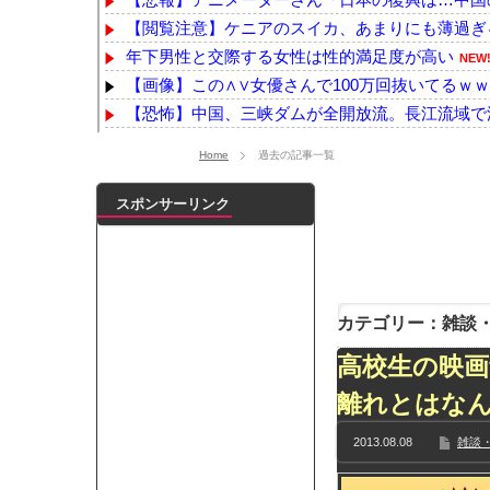
【閲覧注意】ケニアのスイカ、あまりにも薄過ぎ
年下男性と交際する女性は性的満足度が高い
NEW
【画像】この∧∨女優さんで100万回抜いてるｗ
【恐怖】中国、三峡ダムが全開放流。長江流域で
数年前に「ひき肉です！」で一世を風靡した人気YouT
Home
過去の記事一覧
【動画】逃げる判断はやっ！埼玉でスマホ運転のプ
【動画】よく助けられたな。岐阜の川で外国人が
スポンサーリンク
浦野芽良アナ ピタピタニットでボディラインく
【日向坂46】来月、坂道vsカワラボvsスタダvs
【YG】BLACKPINKのファンがゴルフクラブをも
【乃木坂】水谷豊の息子、三山凌輝がW不倫‼共演し
カテゴリー：雑談・
【TWICE】サナが佐藤健とダブル主演の映画で演
高校生の映画
【速報】石破首相 大敗の責任「両院議員総会での意
【画像】色盲にはグレーにしか見えない事実がこ
離れとはな
『鬼滅の刃 無限城編』3部作で興収2000億円も視野
2013.08.08
雑談・
メイドの格好してるちょちょたんの破壊力が半端
ランJ民ワイ、新しいランニングシューズを手に