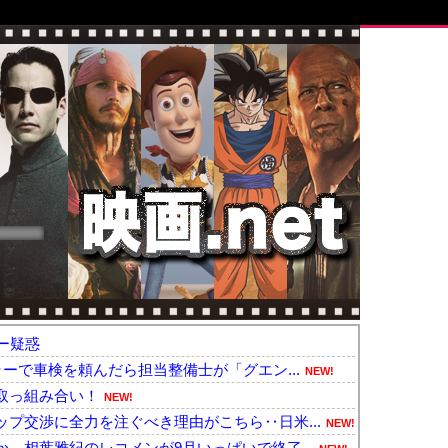
ー疑惑
ラーで車検を頼んだら担当整備士が「グエン...
NEW!
取っ組み合い！
NEW!
プ交渉に全力を注ぐべき理由がこちら‥日米...
NEW!
…相葉雅紀のレコメンが9月いっぱいで終了...