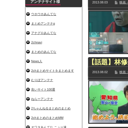
アンテナサイト様
2013.08.03
映画・
ウホウホあんてな
まとめアンテナα
アナグロあんてな
2chnavi
まとめのあんてな
【話題】林修
News人
2chまとめサイトをまとめます
2013.08.02
映画・
むりぽアンテナ
良いサイト100選
ねらーアンテナ
2ちゃんねるまとめのまとめ
2chまとめのまとめMM
オワタあんてな ニュー速