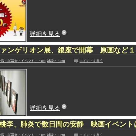
ひたすら自民批判！」...
外国人「お前らビッグマック
めたら1週間もしないう...
メイドの格好してるちょちょ
域へｗｗｗｗｗｗ
ランJ民ワイ、新しいランニ
ぐちゃさせない方法教え...
BABYMETAL「PMC Vol.
詳細を見る
はテスラのライバルに...
モーニングショー「視聴率5.2
ｗｗｗｗｗｗｗｗｗｗｗ...
出自が社長にバレて「愛人にな
ヴァンゲリオン展、銀座で開幕 原画など１
ｗｗｗｗｗｗｗｗｗ
【唖然】渋谷のホームレス対
【速報】川島海荷、警視庁前
拶・試写会・イベント・・etc
雑談・・etc
コメントを書く
本田翼が好きなB'zの曲ラン
Powered by livedoor 相互RSS
詳細を見る
桃李、肺炎で数日間の安静 映画イベント
拶・試写会・イベント・・etc
雑談・・etc
コメントを書く