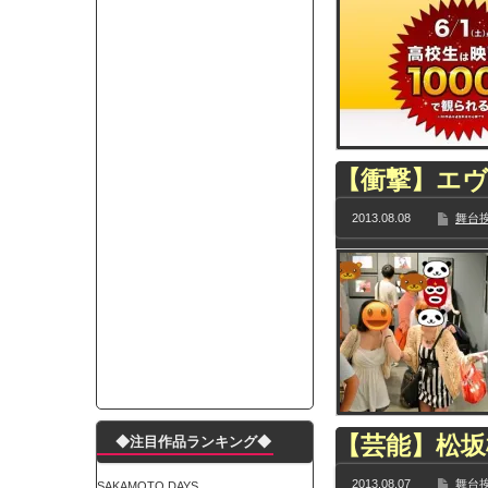
モーニングショー「視聴率5.2％！」テレビ朝日「
出自が社長にバレて「愛人になれ」と脅された。辞
【唖然】渋谷のホームレス対策、とんでもない領
子供部屋おじさんなんですがコード類の配線ぐちゃ
ポルシェが満を持して送り出す初EV 「タイカン」
【朗報】阪神のドラフト、ガチで大当たりだったｗ
【衝撃】エ
下半身トレーニング、太ももに自信ニキきてくれ
2013.08.08
舞台挨
Powered by livedoor 相互RSS
【芸能】松坂
◆注目作品ランキング◆
2013.08.07
舞台挨
SAKAMOTO DAYS