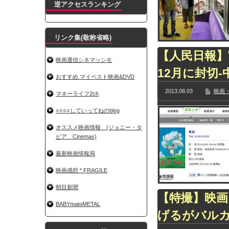
逆アクセスランキング
リンク集(敬称省略)
【人民日報】
映画通信シネマッシモ
12月に封切-
おすすめ マイベスト映画&DVD
2013.08.03
映画・
マネーライフ2ch
○○○○していってねのblog
オススメ映画情報 (ジョニー・タ
ピア Cinemas)
最新映画情報局
映画感想 * FRAGILE
朝目新聞
【特撮】映画
BABYmatoMETAL
げるがバル