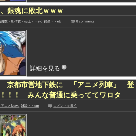
、銀魂に敗北ｗｗｗ
員数・制作費・売上・・etc
雑談・・etc
8 comments
詳細を見る
 京都市営地下鉄に 「アニメ列車」 登
！！！！ みんな普通に乗っててワロタ
アニメNews
雑談・・etc
コメントを書く