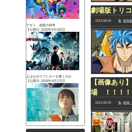
劇場版トリコ
2013.08.04
観客動
アギト 超能力戦争
【公開日: 2026年4月29日】
人はなぜラブレターを書くのか
【画像あり】
【公開日: 2026年4月17日】
場 ！！！
2013.08.03
映画・