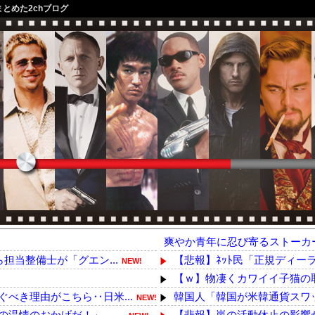
まとめた2chブログ
爽やか青年に忍び寄るストーカ
担当整備士が「グエン...
【悲報】ﾈｯﾄ民「正規ディー
NEW!
【ｗ】物凄くカワイイ子猫の
!
べき理由がこちら‥日米...
韓国人「韓国が米韓通貨スワッ
NEW!
情のおかげだ！」 ←...
【悲報】嵐の活動休止の影響か