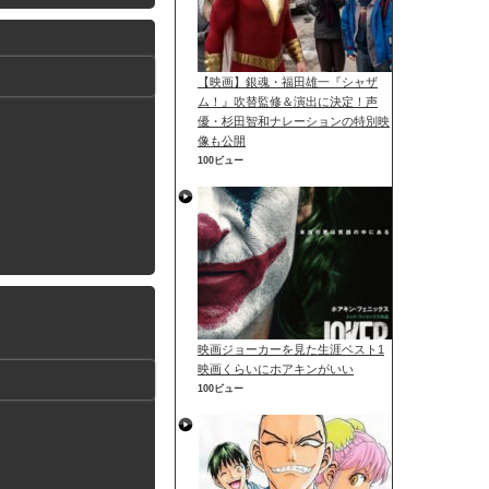
【映画】銀魂・福田雄一『シャザ
ム！』吹替監修＆演出に決定！声
優・杉田智和ナレーションの特別映
像も公開
100ビュー
映画ジョーカーを見た生涯ベスト1
映画くらいにホアキンがいい
100ビュー