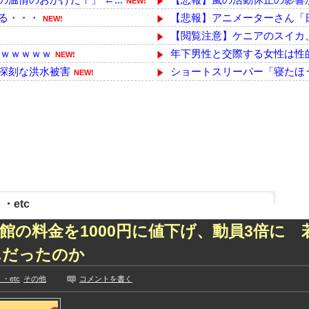
NEW!
る・・・
【悲報】アニメーターさん「日
NEW!
【閲覧注意】ケニアのスイカ
!
ｗｗｗｗｗｗ
年下男性と交際する女性は性
NEW!
深刻な洪水被害
ショートスリーパー「寝たほ
NEW!
uber『ちょん...
【画像】この∧∨女優さんで1
NEW!
リウスに当て逃げされる...
【胸熱】中居正広、熊本に人知
NEW!
溺れてしまう事故。
【恐怖】中国、三峡ダムが全
NEW!
っきり！！
数年前に「ひき肉です！」で一世を
NEW!
ハロプロの大激戦
【速報】日本製メモリに世界中
NEW!
って事務所を襲撃...
【動画】逃げる判断はやっ！埼
NEW!
た久保史緒里と中村麗...
【動画】よく助けられたな。
・etc
技に初挑戦‼
路上駐車中のテスラ車を超弩級
館の料金を1000円に値下げ、動員3倍に 
見や総括を踏まえ、適...
中国製自動車、不具合により
ちらｗｗｗｗｗｗ
【日向坂46】来月、坂道vsカ
んだったのか
に!?超巨大マネ...
【YG】BLACKPINKのファ
・etc
その他
コメントを書く
ない【梅咲遥】
【乃木坂】水谷豊の息子、三山
入れる
【画像】彼女「ねー、今日のデ