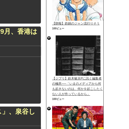
【朗報】鉄鍋のジャン流行りそう
100ビュー
9月、香港は
【ジブリ】鈴木敏夫Pに訊く編集者
の極意──「いまのメディアから何
も起きないのは、何かを起こしたく
ない人が作っているから」
100ビュー
ス」、泉谷し