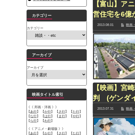
【富山】ア
営住宅を6億
カテゴリー
2013.08.01
映画・
カテゴリー
アーカイブ
アーカイブ
【映画】宮崎
映画タイトル索引
判 (ゲンダ
《《 邦画・洋画 》》
2013.07.31
映画・
【
あ行
】 【
か行
】 【
さ行
】 【
た行
】
【
な行
】 【
は行
】 【
ま行
】 【
や行
】
【
ら行
】 【
わ行
】
《《 アニメ・劇場版 》》
【
あ行
】 【
か行
】 【
さ行
】 【
た行
】