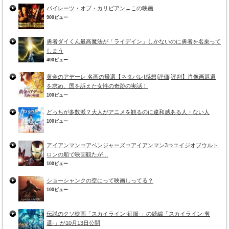
パイレーツ・オブ・カリビアン←この映画
900ビュー
勇者ダイくん最高魔法が「ライデイン」しかないのに勇者を名乗って
しまう
400ビュー
黄金のアデーレ 名画の帰還【ネタバレ|感想|評価|評判】肖像画返還
を求め、国を訴えた女性の奇跡の実話！
100ビュー
どっちが多数派？大人がアニメを観るのに違和感ある人・ない人
100ビュー
アイアンマン⇒アベンジャーズ⇒アイアンマン3⇒エイジオブウルト
ロンの順で映画観たが…
100ビュー
ショーシャンクの空にって映画しってる？
100ビュー
伝説のクソ映画「スカイライン-征服-」の続編「スカイライン-奪
還-」が10月13日公開