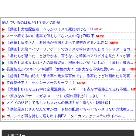
悩んでいるのは私だけ？夫との距離
【動画】女性配信者、うっかりミスで死にかける🙍🏻‍♀
NEW!
スーツ着てるのに電車で何もしてない人のIQは79以下
NEW!
【画像】日本さん、避難所が各国と比べて優秀過ぎると話題に
NEW!
【動画】欠陥？パワーリアゲートでガラスが粉砕されてしまうトヨタ・セコ...
「君たちが思ったことは分かる、言うな」と韓国のアワビ丼を見た人々が騒...
【恨み】清水良太郎さんの訃報翌日、柳家小はだが「いじめ」「暴行」被害...
長瀬智也が“スネハラ”を謝罪「女性の方々に多大なる不快な思いを…」論...
NEW
【超愕】三島由紀夫「東大卒の元大蔵官僚です。作家だけど映画出たり写真...
皆藤愛子アナ セクシーノースリーブ！！
NEW!
【悲報】BYDが走行中に全電源喪失、ハザードも点かず道路上で走行不能...
NE
中原みなみアナ メガネ ＆ ニットで隠れ巨乳がくっきり！！
メイドの格好してるちょちょたんの破壊力が半端ない【梅咲遥】
子供部屋おじさんなんですがコード類の配線ぐちゃぐちゃさせない方法教え...
ポルシェが満を持して送り出す初EV 「タイカン」はテスラのライバルに...
Powered by livedoor 相互RSS
カテゴリー