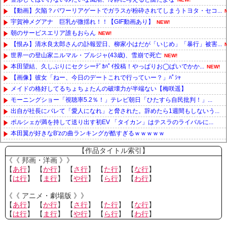
【動画】欠陥？パワーリアゲートでガラスが粉砕されてしまうトヨタ・セコ...
宇賀神メグアナ 巨乳が微揺れ！！【GIF動画あり】
NEW!
朝のサービスエリア誰もおらん
NEW!
【恨み】清水良太郎さんの訃報翌日、柳家小はだが「いじめ」「暴行」被害...
世界一の登山家ニルマル・プルジャ(43歳)、雪崩で死亡
NEW!
本田望結、久しぶりにセクシーﾃﾞｶﾊﾟｲ投稿！やっぱりお◯ぱいでかか...
NEW!
【画像】彼女「ねー、今日のデートこれで行っていー？」ﾊﾟｼｬ
メイドの格好してるちょちょたんの破壊力が半端ない【梅咲遥】
モーニングショー「視聴率5.2％！」テレビ朝日「ひたすら自民批判！」...
出自が社長にバレて「愛人になれ」と脅された。辞めたら1週間もしないう...
ポルシェが満を持して送り出す初EV 「タイカン」はテスラのライバルに...
本田翼が好きなB'zの曲ランキングが酷すぎるｗｗｗｗｗ
Powered by livedoor 相互RSS
【作品タイトル索引】
《《 邦画・洋画 》》
【
あ行
】 【
か行
】 【
さ行
】 【
た行
】 【
な行
】
【
は行
】 【
ま行
】 【
や行
】 【
ら行
】 【
わ行
】
《《 アニメ・劇場版 》》
【
あ行
】 【
か行
】 【
さ行
】 【
た行
】 【
な行
】
【
は行
】 【
ま行
】 【
や行
】 【
ら行
】 【
わ行
】