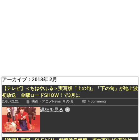
アーカイブ：2018年 2月
【テレビ】＜ちはやふる＞実写版「上の句」「下の句」が地上波
初放送 金曜ロードSHOW！で3月に
2018.02.21
映画・アニメNews
その他
4 comments
詳細を見る