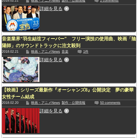
2018.02.21
映画・アニメNews
製作・公開情報
2 comments
詳細を見る
音楽業界“羽生結弦フィーバー” フリー演技の使用曲、映画「陰
陽師」のサウンドトラックに注文殺到
2018.02.21
映画・アニメNews
音楽
1件
詳細を見る
【映画】シリーズ最新作『オーシャンズ8』公開決定 夢の豪華
女性チーム結成
2018.02.20
映画・アニメNews
製作・公開情報
50 comments
詳細を見る