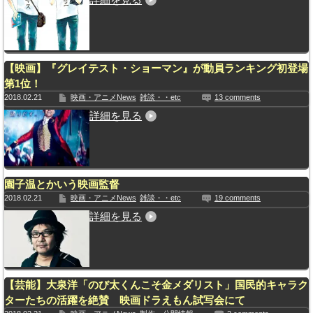
【映画】『グレイテスト・ショーマン』が動員ランキング初登場
第1位！
2018.02.21
映画・アニメNews
雑談・・etc
13 comments
詳細を見る
園子温とかいう映画監督
2018.02.21
映画・アニメNews
雑談・・etc
19 comments
詳細を見る
【芸能】大泉洋「のび太くんこそ金メダリスト」国民的キャラク
ターたちの活躍を絶賛 映画ドラえもん試写会にて