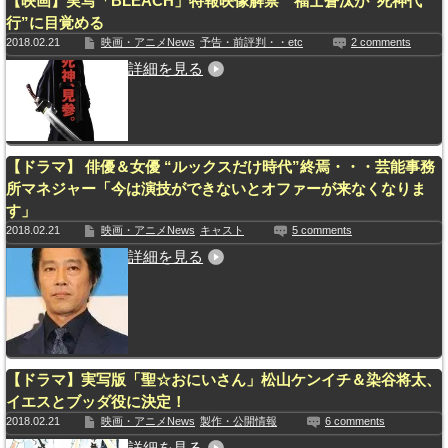
【映画】実写「BLEACH」特報映像解禁 福士蒼汰が“死神代
行”に目覚める
2018.02.21
映画・アニメNews
予告・前評判・・etc
2 comments
詳細を見る
【ドラマ】 俳優＆女優 “ルックスだけ時代”終焉・・・芸能事務
所マネジャー「今は演技ができないとオファーが来なくなりま
す」
2018.02.21
映画・アニメNews
キャスト
5 comments
詳細を見る
【ドラマ】実写版「聖☆おにいさん」松山ケンイチ＆染谷将太、
イエスとブッダ役に決定！
2018.02.21
映画・アニメNews
製作・公開情報
6 comments
詳細を見る