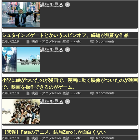
詳細を見る
シュタインズゲートとかいうスピンオフ、続編が無能な作品
2018.02.19
映画・アニメNews
雑談・・etc
5 comments
詳細を見る
小説に絵がついたのが漫画で、漫画に動く映像がついたのが映画
で、映画を操作できるのがゲーム。
2018.02.19
映画・アニメNews
雑談・・etc
9 comments
詳細を見る
【悲報】Fateのアニメ、結局Zeroしか面白くない
2018.02.19
映画・アニメNews
雑談・・etc
6 comments