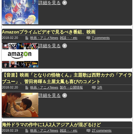
詳細を見る
Amazonプライムビデオで見るべき番組、映画
2018.02.20
映画・アニメNews
雑談・・etc
7 comments
詳細を見る
【音楽】映画「となりの怪物くん」主題歌は西野カナの「アイラ
ブユー」、菅田将暉＆土屋太鳳も喜びのコメント
2018.02.20
映画・アニメNews
製作・公開情報
1件
詳細を見る
海外ドラマの作中に1人2人アジア人が混ざるけど
2018.02.19
映画・アニメNews
雑談・・etc
27 comments