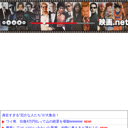
身近すぎる“厄介な人たち”が大集合！
ワイ将、往復4万円払って山の絶景を堪能wwwww
NEW!
整形してはいけないみたいな風潮、冷静に考えると謎だよな
NEW!