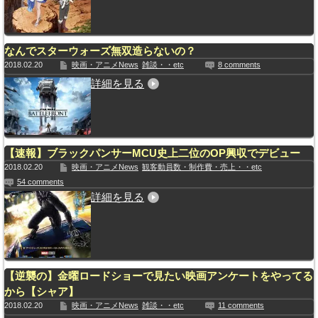
なんでスターウォーズ無双造らないの？
2018.02.20
映画・アニメNews
雑談・・etc
8 comments
詳細を見る
【速報】ブラックパンサーMCU史上二位のOP興収でデビュー
2018.02.20
映画・アニメNews
観客動員数・制作費・売上・・etc
54 comments
詳細を見る
【逆襲の】金曜ロードショーで見たい映画アンケートをやってる
から【シャア】
2018.02.20
映画・アニメNews
雑談・・etc
11 comments