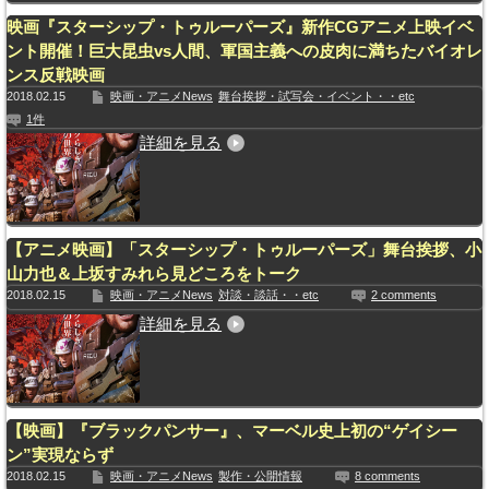
映画『スターシップ・トゥルーパーズ』新作CGアニメ上映イベ
ント開催！巨大昆虫vs人間、軍国主義への皮肉に満ちたバイオレ
ンス反戦映画
2018.02.15
映画・アニメNews
舞台挨拶・試写会・イベント・・etc
1件
詳細を見る
【アニメ映画】「スターシップ・トゥルーパーズ」舞台挨拶、小
山力也＆上坂すみれら見どころをトーク
2018.02.15
映画・アニメNews
対談・談話・・etc
2 comments
詳細を見る
【映画】『ブラックパンサー』、マーベル史上初の“ゲイシー
ン”実現ならず
2018.02.15
映画・アニメNews
製作・公開情報
8 comments