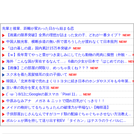
先輩と後輩、距離が変わった日から始まる恋
【画素の限界突破】全男の理想が詰まった女の子、どれが一番タイプ？
NEW!
中国人観光客、横断歩道の無い所で渡ろうしたが渡れなくて日本批判
NEW!
『ほの暮しの庭』国内累計15万本突破🎉
NEW!
【ｗ】長年育てやっと蕾がつき楽しみにしてたら動物の死肉に擬態（外観・...
海外「こんな国が実在するなんて…」 6歳の少女が日本で『はじめてのお...
NE
【画像】この部屋の間取り、めっちゃ良くね？？？
NEW!
スク水を着た黒髪猫耳の女の子描いて
NEW!
韓国人「北米市場で売れまくりトヨタに続き日本のホンダやスズキも今年第...
古い車の気分を変える方法
NEW!
(´･ω･`) 8/12にGoogleの新スマホ「Pixel 11」...
NEW!
中原みなみアナ メガネ ＆ ニットで隠れ巨乳がくっきり！！
メイドの格好してるちょちょたんの破壊力が半端ない【梅咲遥】
子供部屋おじさんなんですがコード類の配線ぐちゃぐちゃさせない方法教え...
ポルシェが満を持して送り出す初EV 「タイカン」はテスラのライバルに...
Powered by livedoor 相互RSS