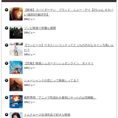
【映画】スパイダーマン ブランド・ニュー・デイ【2ちゃん ネタバ
レ|感想|評価|評判】
300ビュー
ゾンビ映画で邪魔な展開
100ビュー
【ワンピース】ウタとハンコックってどっちの方がヒロイン力高いん
だ？
100ビュー
【悲報】映画シュガーラッシュオンライン、ダメそう
100ビュー
ショーシャンクの空にって映画しってる？
100ビュー
庵野秀明「アニメで乳揺れを最初にやったのは宮崎駿」
100ビュー
トムクルーズ出演作品で好きな映画