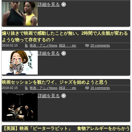
詳細を見る
煽り抜きで映画で感動したことが無い。2時間で人生観が変わる
ような物って存在するの？
2018.02.15
映画・アニメNews
雑談・・etc
20 comments
詳細を見る
映画セッションを観たワイ、ジャズを始めようと思う
2018.02.15
映画・アニメNews
雑談・・etc
16 comments
詳細を見る
【英国】映画「ピーターラビット」 食物アレルギーをからかう