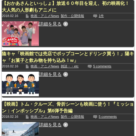
【おかあさんといっしょ】放送６０年目を迎え、初の映画化！
大人気の人形劇もアニメに
2018.02.16
映画・アニメNews
製作・公開情報
1件
詳細を見る
陰キャ「映画館では売店でポップコーンとドリンク買う！」陽キ
ャ「お菓子と飲み物を持ち込み！w」
2018.02.16
映画・アニメNews
雑談・・etc
5 comments
詳細を見る
【映画】トム・クルーズ、骨折シーンも映画に使う！『ミッショ
ン：インポッシブル』第6弾予告編
2018.02.16
映画・アニメNews
製作・公開情報
5 comments
詳細を見る