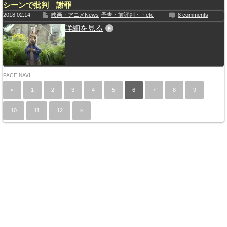
シーンで批判 謝罪
2018.02.14
映画・アニメNews
予告・前評判・・etc
8 comments
詳細を見る
PAGE NAVI
«
1
2
3
4
5
6
7
8
9
10
11
12
»