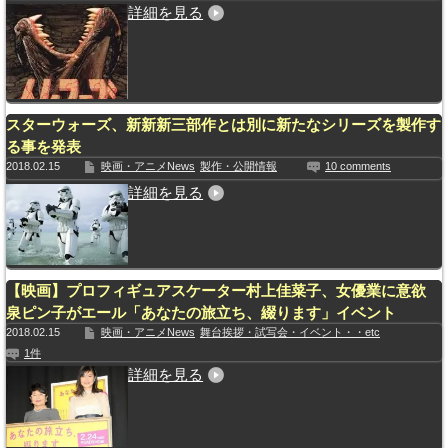
詳細を見る
スターウォーズ、新新新三部作とは別に新たなシリーズを製作す
る事を発表
2018.02.15
映画・アニメNews
製作・公開情報
10 comments
詳細を見る
【映画】プロフィギュアスケーター村上佳菜子、女優業に意欲
泉ピン子がエール「あなたの旅立ち、綴ります」イベント
2018.02.15
映画・アニメNews
舞台挨拶・試写会・イベント・・etc
1件
詳細を見る