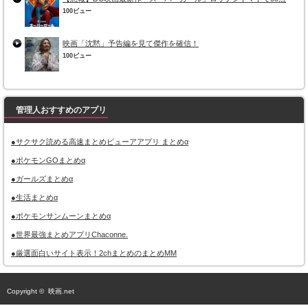
100ビュー
映画「沈黙」予告編を見て傑作を確信！
100ビュー
管理人おすすめのアプリ
●サクサク読める高速まとめビューアアプリ まとめα
●ポケモンGOまとめα
●ガールズまとめα
●生活まとめα
●ポケモンサンムーンまとめα
●世界最強まとめアプリChaconne.
●厳選面白いサイト表示！2chまとめのまとめMM
Copyright ©
映画.net