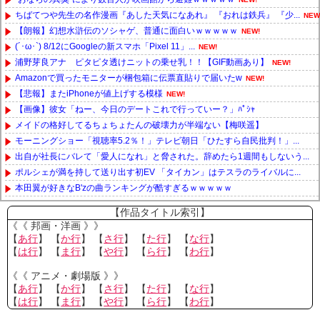
ちばてつや先生の名作漫画『あした天気になあれ』 『おれは鉄兵』 『少...
NEW
【朗報】幻想水滸伝のソシャゲ、普通に面白いｗｗｗｗｗ
NEW!
(´･ω･`) 8/12にGoogleの新スマホ「Pixel 11」...
NEW!
浦野芽良アナ ピタピタ透けニットの乗せ乳！！【GIF動画あり】
NEW!
Amazonで買ったモニターが梱包箱に伝票直貼りで届いたw
NEW!
【悲報】またiPhoneが値上げする模様
NEW!
【画像】彼女「ねー、今日のデートこれで行っていー？」ﾊﾟｼｬ
メイドの格好してるちょちょたんの破壊力が半端ない【梅咲遥】
モーニングショー「視聴率5.2％！」テレビ朝日「ひたすら自民批判！」...
出自が社長にバレて「愛人になれ」と脅された。辞めたら1週間もしないう...
ポルシェが満を持して送り出す初EV 「タイカン」はテスラのライバルに...
本田翼が好きなB'zの曲ランキングが酷すぎるｗｗｗｗｗ
Powered by livedoor 相互RSS
【作品タイトル索引】
《《 邦画・洋画 》》
【
あ行
】 【
か行
】 【
さ行
】 【
た行
】 【
な行
】
【
は行
】 【
ま行
】 【
や行
】 【
ら行
】 【
わ行
】
《《 アニメ・劇場版 》》
【
あ行
】 【
か行
】 【
さ行
】 【
た行
】 【
な行
】
【
は行
】 【
ま行
】 【
や行
】 【
ら行
】 【
わ行
】