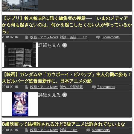
【ジブリ】鈴木敏夫Pに訊く編集者の極意──「いまのメディア
から何も起きないのは、何かを起こしたくない人が作っているか
ら」
2018.02.16
映画・アニメNews
対談・談話・・etc
3 comments
詳細を見る
【映画】ガンダムや「カウボーイ・ビバップ」主人公機の姿も！
スピルバーグ監督最新作に、日本アニメの影
2018.02.15
映画・アニメNews
製作・公開情報
7 comments
詳細を見る
B級映画って結構許されるけどB級アニメは許されてないよな
2018.02.15
映画・アニメNews
雑談・・etc
8 comments