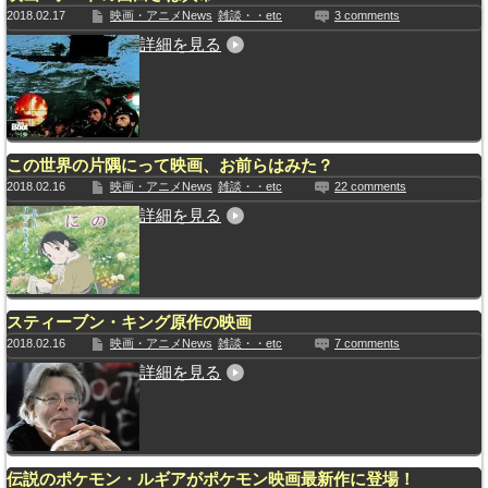
2018.02.17
映画・アニメNews
雑談・・etc
3 comments
詳細を見る
この世界の片隅にって映画、お前らはみた？
2018.02.16
映画・アニメNews
雑談・・etc
22 comments
詳細を見る
スティーブン・キング原作の映画
2018.02.16
映画・アニメNews
雑談・・etc
7 comments
詳細を見る
伝説のポケモン・ルギアがポケモン映画最新作に登場！