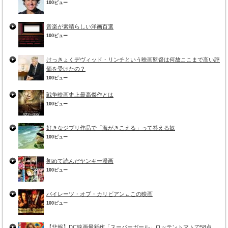
100ビュー
音楽が素晴らしい洋画百選
100ビュー
けっきょくデヴィッド・リンチという映画監督は何故ここまで高い評
価を受けたの？
100ビュー
戦争映画史上最高傑作とは
100ビュー
好きなジブリ作品で「海がきこえる」って答える奴
100ビュー
初めて読んだヤンキー漫画
100ビュー
パイレーツ・オブ・カリビアン←この映画
100ビュー
【悲報】DC映画最新作「スーパーガール」ロッテントマトで58点