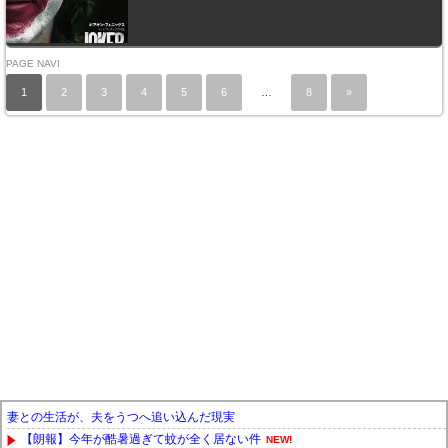
PAGE NAVI
1
2
3
4
5
6
…
8
»
妻との生活が、夫をうつへ追い込んだ現実
【朗報】今年が酷暑過ぎて蚊が全く居ない件
NEW!