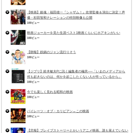
【映画】銀魂・福田雄一『シャザム！』吹替監修＆演出に決定！声
優・杉田智和ナレーションの特別映像も公開
100ビュー
映画ジョーカーを見た生涯ベスト1映画くらいにホアキンがいい
100ビュー
【朗報】鉄鍋のジャン流行りそう
100ビュー
【ジブリ】鈴木敏夫Pに訊く編集者の極意──「いまのメディアから
何も起きないのは、何かを起こしたくない人が作っているから」
100ビュー
今でも楽しく見れる昭和の映画
100ビュー
パイレーツ・オブ・カリビアン←この映画
100ビュー
【悲報】ブレイブストーリーとかいうアニメ映画、誰も覚えていない