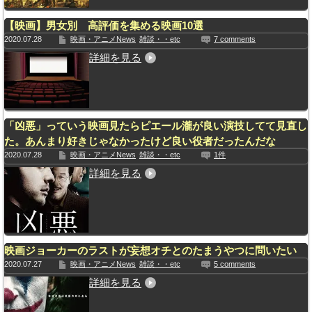
【映画】男女別 高評価を集める映画10選
2020.07.28
映画・アニメNews
雑談・・etc
7 comments
詳細を見る
「凶悪」っていう映画見たらピエール瀧が良い演技してて見直し
た。あんまり好きじゃなかったけど良い役者だったんだな
2020.07.28
映画・アニメNews
雑談・・etc
1件
詳細を見る
映画ジョーカーのラストが妄想オチとのたまうやつに問いたい
2020.07.27
映画・アニメNews
雑談・・etc
5 comments
詳細を見る