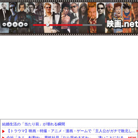
結婚生活の「当たり前」が壊れる瞬間
【トラウマ】映画・特撮・アニメ・漫画・ゲームで「主人公がガチで敗北し...
会社「キミ、転勤ね」 男性社員「なら辞めますわ」 → 凄いことになる...
NEW!