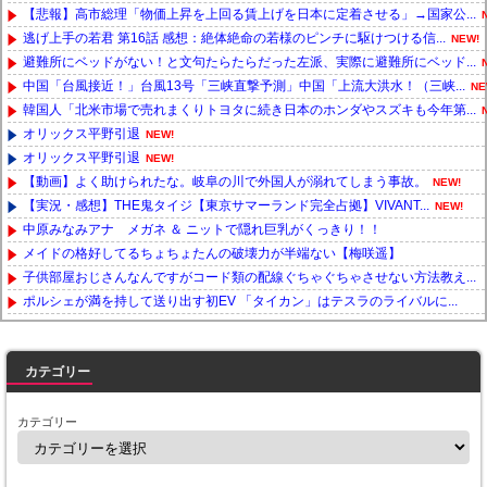
【悲報】高市総理「物価上昇を上回る賃上げを日本に定着させる」→国家公...
逃げ上手の若君 第16話 感想：絶体絶命の若様のピンチに駆けつける信...
NEW!
避難所にベッドがない！と文句たらたらだった左派、実際に避難所にベッド...
中国「台風接近！」台風13号「三峡直撃予測」中国「上流大洪水！（三峡...
NE
韓国人「北米市場で売れまくりトヨタに続き日本のホンダやスズキも今年第...
オリックス平野引退
NEW!
オリックス平野引退
NEW!
【動画】よく助けられたな。岐阜の川で外国人が溺れてしまう事故。
NEW!
【実況・感想】THE鬼タイジ【東京サマーランド完全占拠】VIVANT...
NEW!
中原みなみアナ メガネ ＆ ニットで隠れ巨乳がくっきり！！
メイドの格好してるちょちょたんの破壊力が半端ない【梅咲遥】
子供部屋おじさんなんですがコード類の配線ぐちゃぐちゃさせない方法教え...
ポルシェが満を持して送り出す初EV 「タイカン」はテスラのライバルに...
Powered by livedoor 相互RSS
カテゴリー
カテゴリー