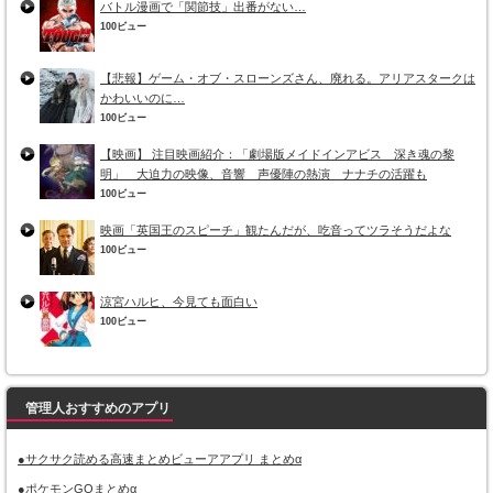
バトル漫画で「関節技」出番がない…
100ビュー
【悲報】ゲーム・オブ・スローンズさん、廃れる。アリアスタークは
かわいいのに…
100ビュー
【映画】 注目映画紹介：「劇場版メイドインアビス 深き魂の黎
明」 大迫力の映像、音響 声優陣の熱演 ナナチの活躍も
100ビュー
映画「英国王のスピーチ」観たんだが、吃音ってツラそうだよな
100ビュー
涼宮ハルヒ、今見ても面白い
100ビュー
管理人おすすめのアプリ
●サクサク読める高速まとめビューアアプリ まとめα
●ポケモンGOまとめα