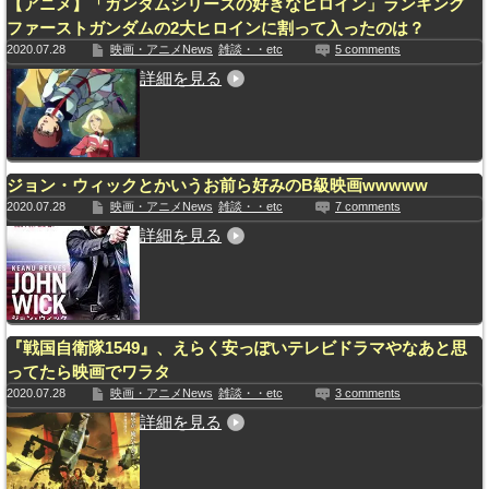
【アニメ】「ガンダムシリーズの好きなヒロイン」ランキング
ファーストガンダムの2大ヒロインに割って入ったのは？
2020.07.28
映画・アニメNews
雑談・・etc
5 comments
詳細を見る
ジョン・ウィックとかいうお前ら好みのB級映画wwwww
2020.07.28
映画・アニメNews
雑談・・etc
7 comments
詳細を見る
『戦国自衛隊1549』、えらく安っぽいテレビドラマやなあと思
ってたら映画でワラタ
2020.07.28
映画・アニメNews
雑談・・etc
3 comments
詳細を見る