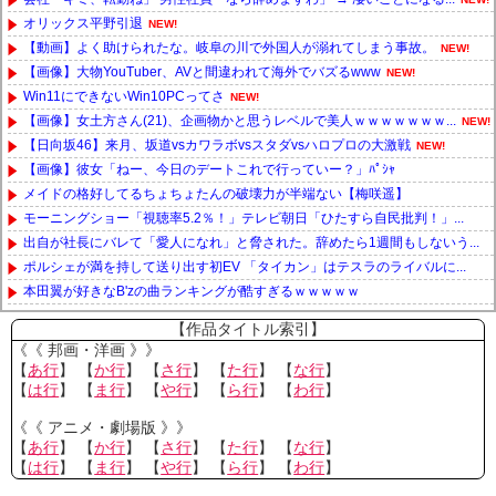
オリックス平野引退
NEW!
【動画】よく助けられたな。岐阜の川で外国人が溺れてしまう事故。
NEW!
【画像】大物YouTuber、AVと間違われて海外でバズるwww
NEW!
Win11にできないWin10PCってさ
NEW!
【画像】女土方さん(21)、企画物かと思うレベルで美人ｗｗｗｗｗｗｗ...
NEW!
【日向坂46】来月、坂道vsカワラボvsスタダvsハロプロの大激戦
NEW!
【画像】彼女「ねー、今日のデートこれで行っていー？」ﾊﾟｼｬ
メイドの格好してるちょちょたんの破壊力が半端ない【梅咲遥】
モーニングショー「視聴率5.2％！」テレビ朝日「ひたすら自民批判！」...
出自が社長にバレて「愛人になれ」と脅された。辞めたら1週間もしないう...
ポルシェが満を持して送り出す初EV 「タイカン」はテスラのライバルに...
本田翼が好きなB'zの曲ランキングが酷すぎるｗｗｗｗｗ
Powered by livedoor 相互RSS
【作品タイトル索引】
《《 邦画・洋画 》》
【
あ行
】 【
か行
】 【
さ行
】 【
た行
】 【
な行
】
【
は行
】 【
ま行
】 【
や行
】 【
ら行
】 【
わ行
】
《《 アニメ・劇場版 》》
【
あ行
】 【
か行
】 【
さ行
】 【
た行
】 【
な行
】
【
は行
】 【
ま行
】 【
や行
】 【
ら行
】 【
わ行
】