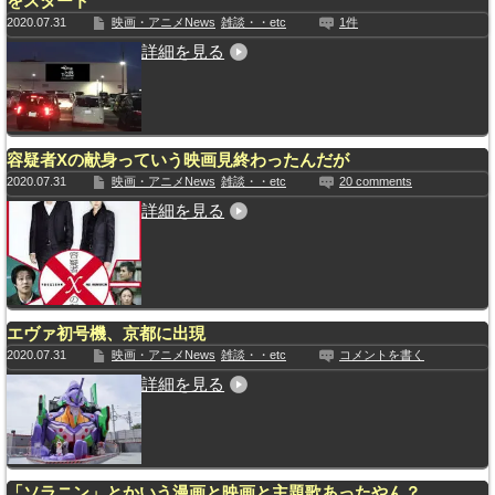
をスタート
2020.07.31
映画・アニメNews
雑談・・etc
1件
詳細を見る
容疑者Xの献身っていう映画見終わったんだが
2020.07.31
映画・アニメNews
雑談・・etc
20 comments
詳細を見る
エヴァ初号機、京都に出現
2020.07.31
映画・アニメNews
雑談・・etc
コメントを書く
詳細を見る
「ソラニン」とかいう漫画と映画と主題歌あったやん？