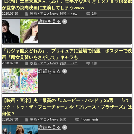
【悲報】土屋太鳳さん（26）、仕事がなさすぎてダチョウ倶楽部
が監督の焼肉映画に主演してしまうwww
2020.07.30
映画・アニメNews
雑談・・etc
1件
詳細を見る
『おジャ魔女どれみ』、プリキュアに登場で話題 ポスターで映
画『魔女見習いをさがして』キャラも
2020.07.30
映画・アニメNews
雑談・・etc
1件
詳細を見る
【映画・音楽】史上最高の「#ムービー・バンド 」25選 『バ
ック・トゥ・ザ・フューチャー』や『ブルース・ブラザーズ』は
何位？
2020.07.30
映画・アニメNews
音楽
4 comments
詳細を見る