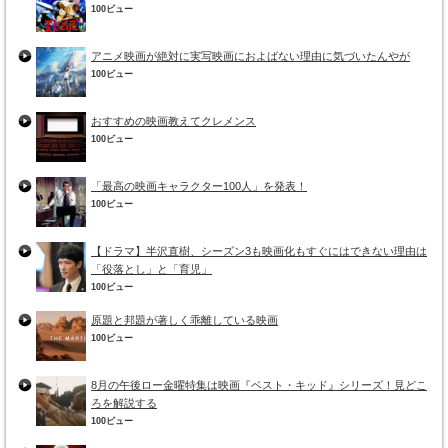
100ビュー
アニメ映画が絶対に実写映画におよばない理由に気づいたんやが
100ビュー
おすすめの映画教えてクレメンス
100ビュー
「最高の映画キャラクター100人」を発表！
100ビュー
【ドラマ】半沢直樹、シーズン3も映画化もすぐにはできない理由は
「役落とし」と「育児」
100ビュー
原題と邦題が著しく乖離している映画
100ビュー
8月の午後ロー金曜特集は映画『ベスト・キッド』シリーズ！見どこ
ろを解説する
100ビュー