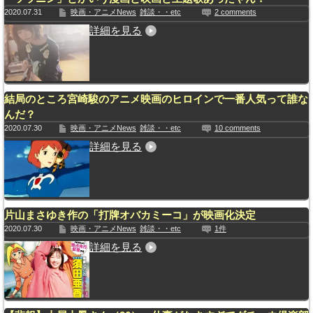
2020.07.31
映画・アニメNews
雑談・・etc
2 comments
詳細を見る
結局のところ宮崎駿のアニメ映画のヒロインで一番人気って誰な
んだ？
2020.07.30
映画・アニメNews
雑談・・etc
10 comments
詳細を見る
片山まさゆき作の「打牌オバカミーコ」が映画化決定
2020.07.30
映画・アニメNews
雑談・・etc
1件
詳細を見る