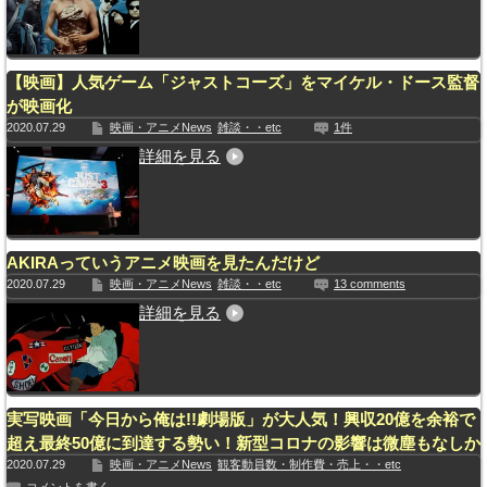
【映画】人気ゲーム「ジャストコーズ」をマイケル・ドース監督
が映画化
2020.07.29
映画・アニメNews
雑談・・etc
1件
詳細を見る
AKIRAっていうアニメ映画を見たんだけど
2020.07.29
映画・アニメNews
雑談・・etc
13 comments
詳細を見る
実写映画「今日から俺は!!劇場版」が大人気！興収20億を余裕で
超え最終50億に到達する勢い！新型コロナの影響は微塵もなしか
2020.07.29
映画・アニメNews
観客動員数・制作費・売上・・etc