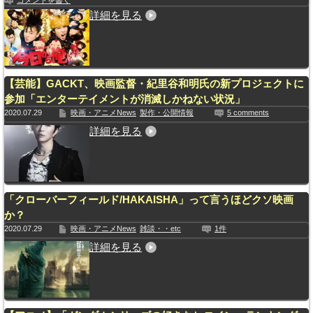
コメントを書く
詳細を見る
【芸能】GACKT、映画監督・紀里谷和明氏の新プロジェクトに
参加「エンターテイメントが消滅しかねない状況」
2020.07.29
映画・アニメNews
製作・公開情報
5 comments
詳細を見る
「クローバーフィールド/HAKAISHA」って言うほどクソ映画
か？
2020.07.29
映画・アニメNews
雑談・・etc
1件
詳細を見る