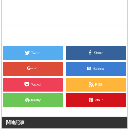
Tweet
Share
+1
Hatena
Pocket
RSS
feedly
Pin it
関連記事