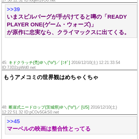
17:30:12.32 ID:loqeh1vO0.net
>>39
いまスピルバーグが手がけてると噂の「READY
PLAYER ONE(ゲーム・ウォーズ)」
が原作に忠実なら、クライマックスに出てくる。
45:
キドクラッチ(禿)＠＼(^o^)／ [ﾆﾀﾞ]
2016/12/10(土) 12:21:33.54
ID:7JD2zpWd0.net
もうアメコミの世界観はめちゃくちゃ
48:
断崖式ニードロップ(茨城県)＠＼(^o^)／ [US]
2016/12/10(土)
12:22:51.32 ID:pCOv5GkS0.net
>>45
マーベルの映画は整合性とってる