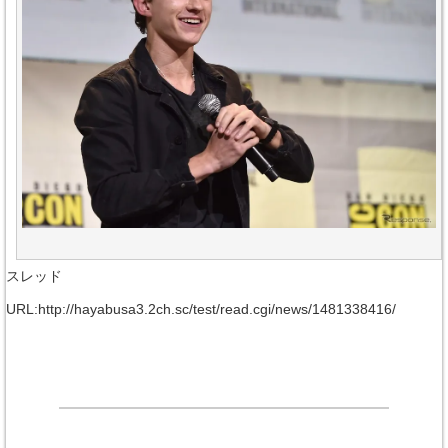
スレッド
URL:http://hayabusa3.2ch.sc/test/read.cgi/news/1481338416/