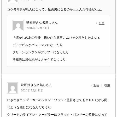
コウモリ男が鳥人になって、猛禽男になるのか…とんだ俳優だなぁ。
映画好きな名無しさん
引用
2016年 12月 11日
「懐かしのあの俳優」扱いから見事カムバック果たしたよなぁ
デアデビルがバットマンになったり
グリーンランタンがデップーになったり
移籍先は居心地がよさそうでなにより
映画好きな名無しさん
返信
引用
2016年 12月 11日
わざわざコップ・カーのジョン・ワッツに監督させてもＭＣＵだから同
じような感じになるんだろうな
クリードのライアン・クーグラーはブラック・パンサーの監督になって