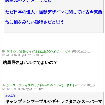
ただ日本の怪人・怪獣デザインに関しては古今東西
他に類をみない独特さだと思う
49:
河津掛け(新疆ウイグル自治区)＠＼(^o^)／ [CN]
2016/12/10(土)
12:24:31.89 ID:jNEY21SO0.net
結局最強はハルクでよいの？
56:
ジャストフェイスロック(dion軍)＠＼(^o^)／ [ﾆﾀﾞ]
2016/12/10(土)
12:26:56.90 ID:92dyQGrE0.net
>>49
キャンプテンマーブルかギャラクタスかスーパーマ