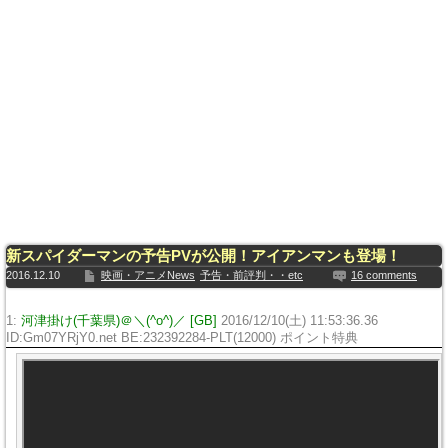
新スパイダーマンの予告PVが公開！アイアンマンも登場！
2016.12.10
映画・アニメNews
予告・前評判・・etc
16 comments
1:
河津掛け(千葉県)＠＼(^o^)／ [GB]
2016/12/10(土) 11:53:36.36
ID:Gm07YRjY0.net BE:232392284-PLT(12000) ポイント特典