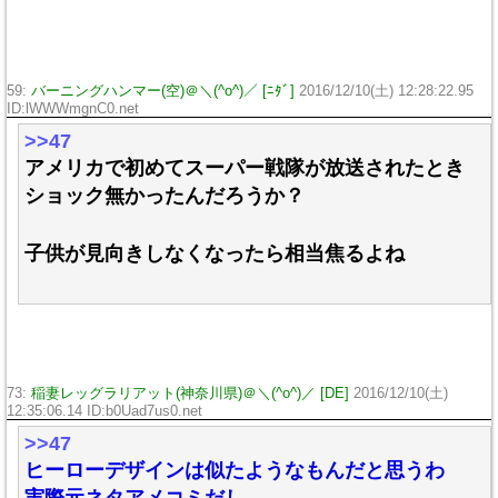
59:
バーニングハンマー(空)＠＼(^o^)／ [ﾆﾀﾞ]
2016/12/10(土) 12:28:22.95
ID:lWWWmgnC0.net
>>47
アメリカで初めてスーパー戦隊が放送されたとき
ショック無かったんだろうか？
子供が見向きしなくなったら相当焦るよね
73:
稲妻レッグラリアット(神奈川県)＠＼(^o^)／ [DE]
2016/12/10(土)
12:35:06.14 ID:b0Uad7us0.net
>>47
ヒーローデザインは似たようなもんだと思うわ
実際元ネタアメコミだし