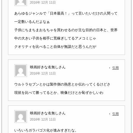
2016年 12月 11日
あらゆるジャンルで「日本最高！」って言いたいだけの人間って
一定数いるんだよなぁ
子供にちまちまおもちゃを買わせるのが主な目的の日本と、世界
中の大きい子供を相手に荒稼ぎしてるアメコミじゃ
クオリティを比べること自体が無謀だと思うんだが
映画好きな名無しさん
引用
2016年 12月 11日
ウルトラセブンとかは製作側の熱意とか伝わってくるけどさ
現状を比べて勝ってるとか、映像だけとか恥ずかしいわ
映画好きな名無しさん
引用
2016年 12月 11日
いろいろガラパゴス化が進みすぎたな。