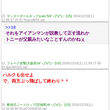
23:
サッカーボールキック(catv?)＠＼(^o^)／ [US]
2016/12/10(土)
12:09:17.20 ID:TlvkxnMT0.net
>>18
それをアイアンマンが説教して正す流れか
トニーが父親みたいなことすんのかねぇ
12:
フォーク攻撃(大阪府)＠＼(^o^)／ [US]
2016/12/10(土) 11:59:27.59
ID:4prx8VOZ0.net
ハルクも出せよ
で、両方ぶっ飛ばして終わり＾＾
35:
断崖式ニードロップ(茨城県)＠＼(^o^)／ [US]
2016/12/10(土)
12:16:44.84 ID:pCOv5GkS0.net