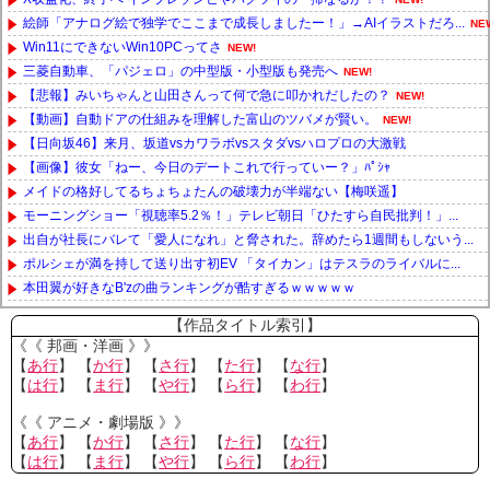
絵師「アナログ絵で独学でここまで成長しましたー！」→AIイラストだろ...
NE
Win11にできないWin10PCってさ
NEW!
三菱自動車、「パジェロ」の中型版・小型版も発売へ
NEW!
【悲報】みいちゃんと山田さんって何で急に叩かれだしたの？
NEW!
【動画】自動ドアの仕組みを理解した富山のツバメが賢い。
NEW!
【日向坂46】来月、坂道vsカワラボvsスタダvsハロプロの大激戦
【画像】彼女「ねー、今日のデートこれで行っていー？」ﾊﾟｼｬ
メイドの格好してるちょちょたんの破壊力が半端ない【梅咲遥】
モーニングショー「視聴率5.2％！」テレビ朝日「ひたすら自民批判！」...
出自が社長にバレて「愛人になれ」と脅された。辞めたら1週間もしないう...
ポルシェが満を持して送り出す初EV 「タイカン」はテスラのライバルに...
本田翼が好きなB'zの曲ランキングが酷すぎるｗｗｗｗｗ
Powered by livedoor 相互RSS
【作品タイトル索引】
《《 邦画・洋画 》》
【
あ行
】 【
か行
】 【
さ行
】 【
た行
】 【
な行
】
【
は行
】 【
ま行
】 【
や行
】 【
ら行
】 【
わ行
】
《《 アニメ・劇場版 》》
【
あ行
】 【
か行
】 【
さ行
】 【
た行
】 【
な行
】
【
は行
】 【
ま行
】 【
や行
】 【
ら行
】 【
わ行
】