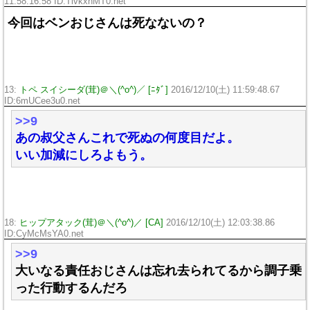
11:58:16.58 ID:TlvkxnMT0.net
今回はベンおじさんは死なないの？
13:
トペ スイシーダ(茸)＠＼(^o^)／ [ﾆﾀﾞ]
2016/12/10(土) 11:59:48.67
ID:6mUCee3u0.net
>>9
あの叔父さんこれで死ぬの何度目だよ。
いい加減にしろよもう。
18:
ヒップアタック(茸)＠＼(^o^)／ [CA]
2016/12/10(土) 12:03:38.86
ID:CyMcMsYA0.net
>>9
大いなる責任おじさんは忘れ去られてるから調子乗
った行動するんだろ