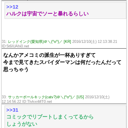
>>12
ハルクは宇宙でソーと暴れるらしい
31:
レッドインク(愛知県)＠＼(^o^)／ [KR]
2016/12/10(土) 12:13:38.21
ID:5t6IUAhi0.net
なんかアメコミの派生が一杯ありすぎて
今まで見てきたスパイダーマンは何だったんだって
思っちゃう
33:
サッカーボールキック(catv?)＠＼(^o^)／ [US]
2016/12/10(土)
12:14:56.22 ID:TlvkxnMT0.net
>>31
コミックでリブートしまくってるから
しょうがない