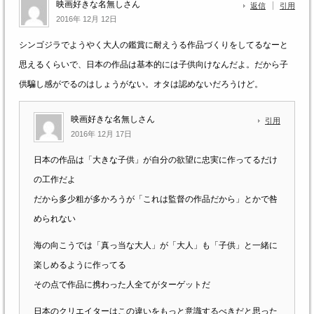
映画好きな名無しさん
返信
引用
2016年 12月 12日
シンゴジラでようやく大人の鑑賞に耐えうる作品づくりをしてるなーと
思えるくらいで、日本の作品は基本的には子供向けなんだよ。だから子
供騙し感がでるのはしょうがない。オタは認めないだろうけど。
映画好きな名無しさん
引用
2016年 12月 17日
日本の作品は「大きな子供」が自分の欲望に忠実に作ってるだけ
の工作だよ
だから多少粗が多かろうが「これは監督の作品だから」とかで咎
められない
海の向こうでは「真っ当な大人」が「大人」も「子供」と一緒に
楽しめるように作ってる
その点で作品に携わった人全てがターゲットだ
日本のクリエイターはこの違いをもっと意識するべきだと思った