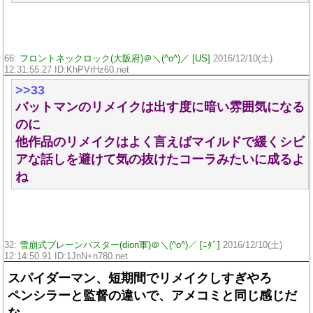
66:
フロントネックロック(大阪府)＠＼(^o^)／ [US]
2016/12/10(土)
12:31:55.27 ID:KhPVrHz60.net
>>33
バットマンのリメイクは出す度に暗い雰囲気になる
のに
他作品のリメイクはよく言えばマイルドで緩くシビ
アな話しを避けて気の抜けたコーラみたいに成るよ
ね
32:
雪崩式ブレーンバスター(dion軍)＠＼(^o^)／ [ﾆﾀﾞ]
2016/12/10(土)
12:14:50.91 ID:1JnN+n780.net
スパイダーマン、短期間でリメイクしすぎやろ
ペンシラーと監督の違いで、アメコミと同じ感じだ
な