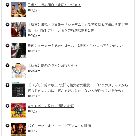
子供が主役の面白い映画をご紹介！
100ビュー
【映画】銀魂・福田雄一『シャザム！』吹替監修＆演出に決定！声
優・杉田智和ナレーションの特別映像も公開
100ビュー
映画ジョーカーを見た生涯ベスト1映画くらいにホアキンがいい
100ビュー
【朗報】鉄鍋のジャン流行りそう
100ビュー
【ジブリ】鈴木敏夫Pに訊く編集者の極意──「いまのメディアから
何も起きないのは、何かを起こしたくない人が作っているから」
100ビュー
今でも楽しく見れる昭和の映画
100ビュー
パイレーツ・オブ・カリビアン←この映画
100ビュー