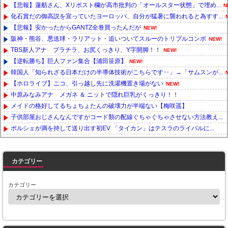
【悲報】蓮舫さん、Xリポスト欄が高市批判の「オールスター状態」で埋め...
N
化石賞だの御高説を宣っていたヨーロッパ、自分が猛暑に襲われると為すす...
【悲報】安かったからGANTZ全巻買ったんだが
NEW!
阪神・熊谷、悪送球・ラリアット・追いついてスルーのトリプルコンボ
NEW!
TBS新人アナ ブラチラ、お尻くっきり、Y字開脚！！
NEW!
【逆転勝ち】巨人ファン集合【浦田笹原】
NEW!
韓国人「知られざる日本だけの半導体技術がこちらです‥」→「サムスンが...
【ホロライブ】ニコ、引っ越し先に洗濯機置き場がない
NEW!
中原みなみアナ メガネ ＆ ニットで隠れ巨乳がくっきり！！
メイドの格好してるちょちょたんの破壊力が半端ない【梅咲遥】
子供部屋おじさんなんですがコード類の配線ぐちゃぐちゃさせない方法教え...
ポルシェが満を持して送り出す初EV 「タイカン」はテスラのライバルに...
Powered by livedoor 相互RSS
カテゴリー
カテゴリー