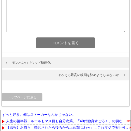
モンハンハリウッド映画化
そろそろ最高の映画を決めようじゃないか
トップページに戻る
ずっと好き。俺はストーカーなんかじゃない。
人生の後半戦、ルールもマス目も自分次第。「40代独身すごろく」の切な...
NE
【悲報】お前ら「徴兵されたら後ろから上官撃つわｗ」←これマジで実行可...