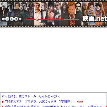
ずっと好き。俺はストーカーなんかじゃない。
TBS新人アナ ブラチラ、お尻くっきり、Y字開脚！！
NEW!
会社「辞めたいなら辞めろ。お前の代わりはいくらでもいる」→結果ｗｗｗ...