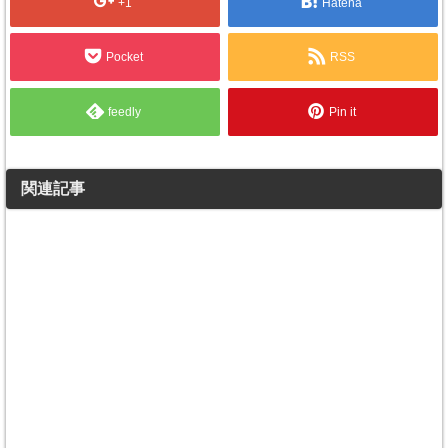
+1
Hatena
Pocket
RSS
feedly
Pin it
関連記事