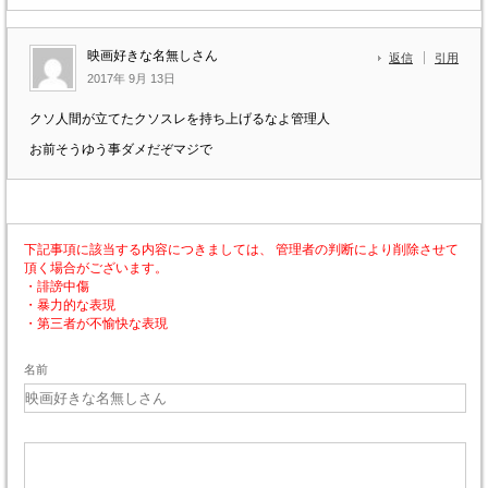
映画好きな名無しさん
返信
引用
2017年 9月 13日
クソ人間が立てたクソスレを持ち上げるなよ管理人
お前そうゆう事ダメだぞマジで
下記事項に該当する内容につきましては、 管理者の判断により削除させて
頂く場合がございます。
・誹謗中傷
・暴力的な表現
・第三者が不愉快な表現
名前