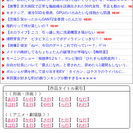
【衝撃】京大病院で正常な脳組織を誤摘出された50代女性、手足も動かせ...
NE
キオクシア、液冷SSDを発表、GPUのバカみたいな排熱から防護
NEW!
【悲報】安かったからGANTZ全巻買ったんだが
NEW!
海釣りって何が楽しいの？
NEW!
【ホロライブ】ニコ、引っ越し先に洗濯機置き場がない
NEW!
浦野芽良アナ ピタピタニットでボディラインくっきり！！
NEW!
【画像】彼女「ねー、今日のデートこれで行っていー？」ﾊﾟｼｬ
メイドの格好してるちょちょたんの破壊力が半端ない【梅咲遥】
モーニングショー「視聴率5.2％！」テレビ朝日「ひたすら自民批判！」...
出自が社長にバレて「愛人になれ」と脅された。辞めたら1週間もしないう...
ポルシェが満を持して送り出す初EV 「タイカン」はテスラのライバルに...
本田翼が好きなB'zの曲ランキングが酷すぎるｗｗｗｗｗ
Powered by livedoor 相互RSS
【作品タイトル索引】
《《 邦画・洋画 》》
【
あ行
】 【
か行
】 【
さ行
】 【
た行
】 【
な行
】
【
は行
】 【
ま行
】 【
や行
】 【
ら行
】 【
わ行
】
《《 アニメ・劇場版 》》
【
あ行
】 【
か行
】 【
さ行
】 【
た行
】 【
な行
】
【
は行
】 【
ま行
】 【
や行
】 【
ら行
】 【
わ行
】