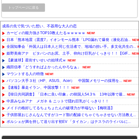
トップページに戻る
成長の先で気づいた想い、不器用な大人の恋
カービィの能力強さTOP10教えたるｗｗｗｗｗ
NEW!
日本「熊本地震（震度7」イオンモール熊本「LPG漏れて爆発（液化石油...
NEW
全国知事会「外国人は日本人と同じ生活者で、地域の担い手。多文化共生の...
姫野美南アナ ピタパンのお尻、土手、仰向け巨乳がくっきり！！【GIF...
NEW
【豪速球】星街すいせいの始球式ｗ
NEW!
織田信孝「どうすればよかったんやろなぁ」
NEW!
マウントする人の特徴
NEW!
パソコン大手３社（HP、ASUS、Acer） 中国製メモリーの採用を...
NEW!
【速報】暴走イラン、中国攻撃！！！
NEW!
【韓日共同調査】「日本に良い印象」の韓国人54.3％ 13年以降で最...
NEW!
中原みなみアナ メガネ ＆ ニットで隠れ巨乳がくっきり！！
メイドの格好してるちょちょたんの破壊力が半端ない【梅咲遥】
子供部屋おじさんなんですがコード類の配線ぐちゃぐちゃさせない方法教え...
ポルシェが満を持して送り出す初EV 「タイカン」はテスラのライバルに...
Powered by livedoor 相互RSS