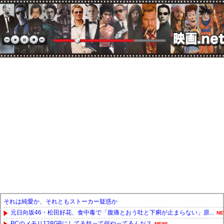
それは純愛か、それともストーカー疑惑か
元日向坂46・松田好花、食中毒で「腹痛とおう吐と下痢が止まらない」原...
NE
PCのメモリ128GBにしてる奴って何やってるんだ？
NEW!