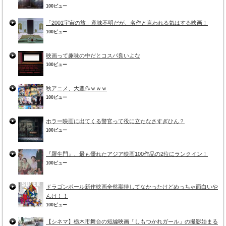
100ビュー
「2001宇宙の旅」意味不明だが、名作と言われる気はする映画！
100ビュー
映画って趣味の中だとコスパ良いよな
100ビュー
秋アニメ、大豊作ｗｗｗ
100ビュー
ホラー映画に出てくる警官って役に立たなさすぎひん？
100ビュー
『羅生門』、最も優れたアジア映画100作品の2位にランクイン！
100ビュー
ドラゴンボール新作映画全然期待してなかったけどめっちゃ面白いや
んけ！！
100ビュー
【シネマ】栃木市舞台の短編映画「しもつかれガール」の撮影始まる