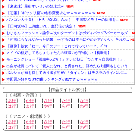
【豪速球】星街すいせいの始球式ｗ
NEW!
【悲報】“ギックリ腰”の名称変更求むｗｗｗｗｗｗｗｗ
NEW!
パソコン大手３社（HP、ASUS、Acer） 中国製メモリーの採用を...
NEW!
【日向坂46】三期生LIVE、生配信が決定！
NEW!
おじさんファッション論争→次のターゲットはボディバッグ?パーカーもダ...
N
「何者にもなれなかった結果、○○するのは本当にやめた方がいい。それや...
NE
【画像】彼女「ねー、今日のデートこれで行っていー？」ﾊﾟｼｬ
メイドの格好してるちょちょたんの破壊力が半端ない【梅咲遥】
モーニングショー「視聴率5.2％！」テレビ朝日「ひたすら自民批判！」...
出自が社長にバレて「愛人になれ」と脅された。辞めたら1週間もしないう...
ポルシェが満を持して送り出す初EV 「タイカン」はテスラのライバルに...
本田翼が好きなB'zの曲ランキングが酷すぎるｗｗｗｗｗ
Powered by livedoor 相互RSS
【作品タイトル索引】
《《 邦画・洋画 》》
【
あ行
】 【
か行
】 【
さ行
】 【
た行
】 【
な行
】
【
は行
】 【
ま行
】 【
や行
】 【
ら行
】 【
わ行
】
《《 アニメ・劇場版 》》
【
あ行
】 【
か行
】 【
さ行
】 【
た行
】 【
な行
】
【
は行
】 【
ま行
】 【
や行
】 【
ら行
】 【
わ行
】