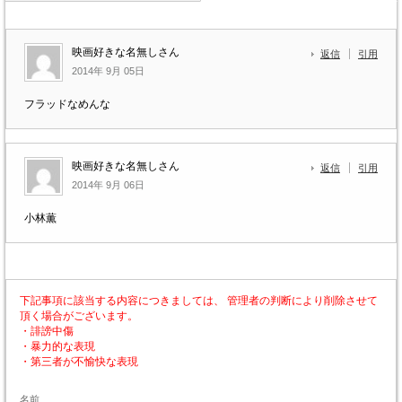
映画好きな名無しさん
返信
引用
2014年 9月 05日
フラッドなめんな
映画好きな名無しさん
返信
引用
2014年 9月 06日
小林薫
下記事項に該当する内容につきましては、 管理者の判断により削除させて
頂く場合がございます。
・誹謗中傷
・暴力的な表現
・第三者が不愉快な表現
名前