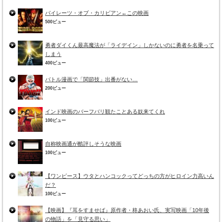
パイレーツ・オブ・カリビアン←この映画
500ビュー
勇者ダイくん最高魔法が「ライデイン」しかないのに勇者を名乗って
しまう
400ビュー
バトル漫画で「関節技」出番がない…
200ビュー
インド映画のバーフバリ観たことある奴来てくれ
100ビュー
自称映画通が酷評しそうな映画
100ビュー
【ワンピース】ウタとハンコックってどっちの方がヒロイン力高いん
だ？
100ビュー
【映画】『耳をすませば』原作者・柊あおい氏、実写映画「10年後
の物語」を「見守る思い」