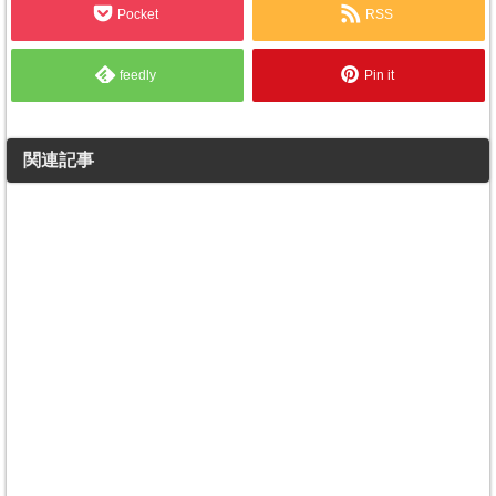
Pocket
RSS
feedly
Pin it
関連記事