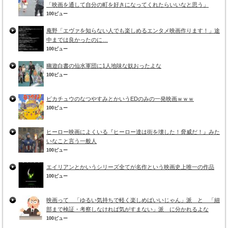
「映画を通して自分の町を好きになってくれたらいいなと思う」
100ビュー
庵野「エヴァを知らない人でも楽しめるエンタメ映画作ります！」途
中までは良かったのに…
100ビュー
幽遊白書の仙水軍団に1人地味な奴おったよな
100ビュー
ピカチュウのなつやすみとかいうEDのみの一発映画ｗｗｗ
100ビュー
ヒーロー映画によくいる『ヒーロー達は街を壊した！脅威だ！』みた
いなこと言う一般人
100ビュー
エイリアンとかいうシリーズ全てが名作という映画史上唯一の作品
100ビュー
映画って 「ゆるい気持ちで軽く楽しめばいいじゃん」派 と 「細
部まで検証・考察しなければ気がすまない」派 に分かれるよな
100ビュー