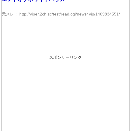
元スレ： http://viper.2ch.sc/test/read.cgi/news4vip/1409834551/
スポンサーリンク