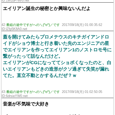
ID:1W1dP/W/0.net
エイリアン誕生の秘密とか興味ないんだよ
42:
番組の途中ですがへの＼(^o^)／です
2017/09/18(月) 01:00:35.62
ID:lZfp5K8A0.net
蓋を開けてみたらプロメテウスのキチガイアンドロ
イドがショウ博士と行き着いた先のエンジニアの星
でエイリアンを作ってエイリアン1のノストロモ号に
繋がったって話なんだけど。
エイリアンがCGになっててショボくなったのと、白
いエイリアンもどきの造形がクソ過ぎて失笑が漏れ
てた。直立不動とかするんだぜ？ｗ
43:
番組の途中ですがへの＼(^o^)／です
2017/09/18(月) 01:02:50.05
ID:6drsieYW0.net
音楽が不気味で大好き