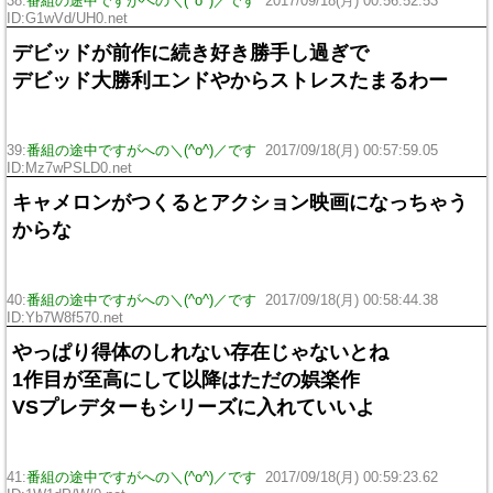
38:
番組の途中ですがへの＼(^o^)／です
2017/09/18(月) 00:56:52.53
ID:G1wVd/UH0.net
デビッドが前作に続き好き勝手し過ぎで
デビッド大勝利エンドやからストレスたまるわー
39:
番組の途中ですがへの＼(^o^)／です
2017/09/18(月) 00:57:59.05
ID:Mz7wPSLD0.net
キャメロンがつくるとアクション映画になっちゃう
からな
40:
番組の途中ですがへの＼(^o^)／です
2017/09/18(月) 00:58:44.38
ID:Yb7W8f570.net
やっぱり得体のしれない存在じゃないとね
1作目が至高にして以降はただの娯楽作
VSプレデターもシリーズに入れていいよ
41:
番組の途中ですがへの＼(^o^)／です
2017/09/18(月) 00:59:23.62