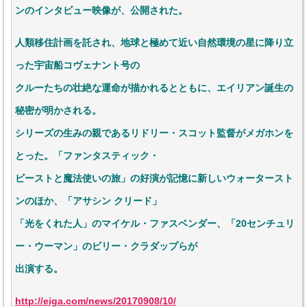
ンのインタビュー映像が、公開された。
人類移住計画を託され、地球と極めて近い自然環境の星に降り立
った宇宙船コヴェナント号の
クルーたちの壮絶な運命が描かれるとともに、エイリアン誕生の
秘密が明かされる。
シリーズの生みの親であるリドリー・スコット監督がメガホンを
とった。「ファンタスティック・
ビーストと魔法使いの旅」の好演が記憶に新しいウォータースト
ンのほか、「アサシン クリード」
「光をくれた人」のマイケル・ファスベンダー、「20センチュリ
ー・ウーマン」のビリー・クラダップらが
出演する。
http://eiga.com/news/20170908/10/