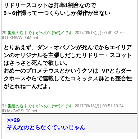
リドリースコットは打率1割台なので
5～6作撮って一つくらいしか傑作が出ない
29:
番組の途中ですがへの＼(^o^)／です
2017/09/18(月) 00:49:32.79
ID:LXRWWt9aM.net
とりあえず、ダン・オバノンが死んでからエイリア
ンのオリジナルを主張しだしたリドリー・スコット
はさっさと死んで欲しい。
おめーのプロメテウスとかいうクソは○VPともダー
クホースやらで連載してたコミックス群とも整合性
がとれねーんだよ。
31:
番組の途中ですがへの＼(^o^)／です
2017/09/18(月) 00:51:19.24
ID:Mz7wPSLD0.net
>>29
そんなのとらなくていいじゃん