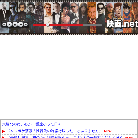
夫婦なのに、心が一番遠かった日々
ジャンポケ斎藤「性行為の許諾は取ったことありません」
NEW!
【画像】国連、初の女性総長が誕生か この2人の一騎打ちになりそう
NEW!