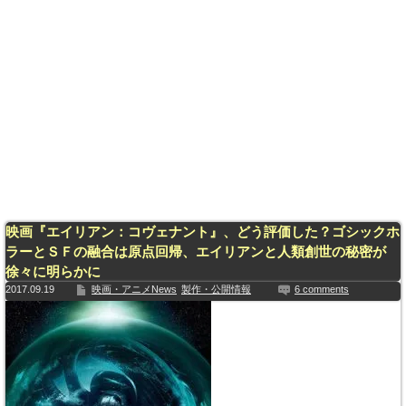
映画『エイリアン：コヴェナント』、どう評価した？ゴシックホ
ラーとＳＦの融合は原点回帰、エイリアンと人類創世の秘密が
徐々に明らかに
2017.09.19
映画・アニメNews
製作・公開情報
6 comments