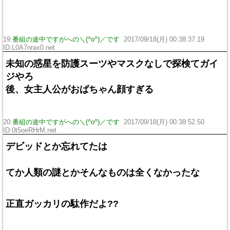
19:
番組の途中ですがへの＼(^o^)／です
2017/09/18(月) 00:38:37.19
ID:L0A7nrax0.net
未知の惑星を防護スーツやマスクなしで探検てガイ
ジやろ
後、女主人公がおばちゃん顔すぎる
20:
番組の途中ですがへの＼(^o^)／です
2017/09/18(月) 00:38:52.50
ID:0t5oeRHrM.net
デビッドとか忘れてたは
てか人類の謎とかそんなものは全くなかったな
正直ガッカリの駄作だよ??