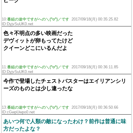
ピーク
10:
番組の途中ですがへの＼(^o^)／です
2017/09/18(月) 00:35:25.82
ID:DyjvSuUK0.net
色々不明点の多い映画だった
デヴィットが卵もってたけど
クイーンどこにいるんだよ
11:
番組の途中ですがへの＼(^o^)／です
2017/09/18(月) 00:36:11.85
ID:DyjvSuUK0.net
今作で登場したチェストバスターはエイリアンシリ
ーズのものとは少し違ったな
13:
番組の途中ですがへの＼(^o^)／です
2017/09/18(月) 00:36:50.66
ID:cGwpUwpo0.net
あいつ何で人類の敵になったわけ？前作は普通に味
方だったよな？