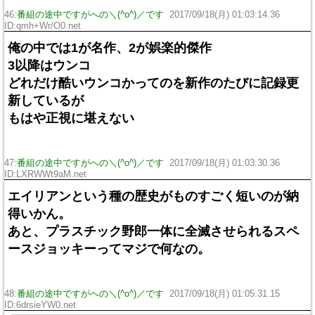
46:
番組の途中ですがへの＼(^o^)／です
2017/09/18(月) 01:03:14.36
ID:qmh+Wr/O0.net
俺の中では1が名作、2が娯楽的傑作
3以降はウンコ
どれだけ酷いウンコかってのを新作のたびに記録更
新しているが
もはや正視に堪えない
47:
番組の途中ですがへの＼(^o^)／です
2017/09/18(月) 01:03:30.36
ID:LXRWWt9aM.net
エイリアンという種の歴史がものすごく短いのが納
得いかん。
あと、プラスチック野郎一体に全滅させられるスペ
ースジョッキーってマジで何なの。
48:
番組の途中ですがへの＼(^o^)／です
2017/09/18(月) 01:05:31.15
ID:6drsieYW0.net