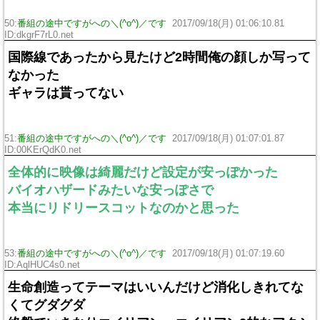
50:
番組の途中ですがへの＼(^o^)／です
2017/09/18(月) 01:06:10.81
ID:dkgrF7rL0.net
国際線であったから見たけど2時間俺の顔しか写って
なかった
ギャラは貰ってない
51:
番組の途中ですがへの＼(^o^)／です
2017/09/18(月) 01:07:01.87
ID:00KErQdK0.net
全体的に映像は綺麗だけど設定が安っぽかった
バイオハザードみたいな安っぽさで
本当にリドリースコットなのかと思った
53:
番組の途中ですがへの＼(^o^)／です
2017/09/18(月) 01:07:19.60
ID:AqlHUC4s0.net
生命創造ってテーマはいいんだけど消化しきれてな
くてグダグダ