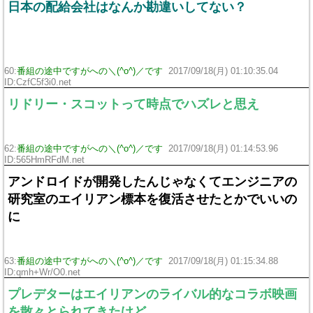
日本の配給会社はなんか勘違いしてない？
60:
番組の途中ですがへの＼(^o^)／です
2017/09/18(月) 01:10:35.04
ID:CzfC5f3i0.net
リドリー・スコットって時点でハズレと思え
62:
番組の途中ですがへの＼(^o^)／です
2017/09/18(月) 01:14:53.96
ID:565HmRFdM.net
アンドロイドが開発したんじゃなくてエンジニアの
研究室のエイリアン標本を復活させたとかでいいの
に
63:
番組の途中ですがへの＼(^o^)／です
2017/09/18(月) 01:15:34.88
ID:qmh+Wr/O0.net
プレデターはエイリアンのライバル的なコラボ映画
を散々とられてきたけど