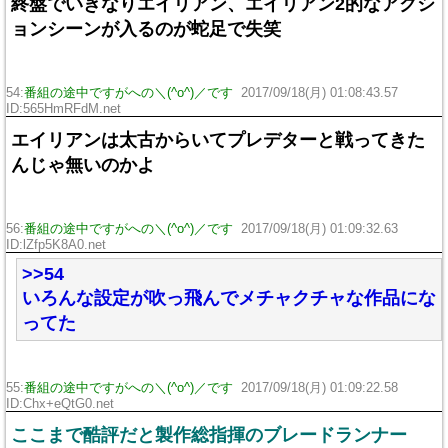
終盤でいきなりエイリアン、エイリアン2的なアクシ
ョンシーンが入るのが蛇足で失笑
54:
番組の途中ですがへの＼(^o^)／です
2017/09/18(月) 01:08:43.57
ID:565HmRFdM.net
エイリアンは太古からいてプレデターと戦ってきた
んじゃ無いのかよ
56:
番組の途中ですがへの＼(^o^)／です
2017/09/18(月) 01:09:32.63
ID:lZfp5K8A0.net
>>54
いろんな設定が吹っ飛んでメチャクチャな作品にな
ってた
55:
番組の途中ですがへの＼(^o^)／です
2017/09/18(月) 01:09:22.58
ID:Chx+eQtG0.net
ここまで酷評だと製作総指揮のブレードランナー