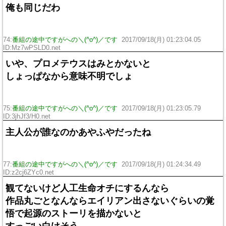
俺も同じだわ
74:
番組の途中ですがへの＼(^o^)／です
2017/09/18(月) 01:23:04.05
ID:Mz7wPSLD0.net
いや、プロメテウスはみとかないと
しょっぱなから意味不明でしょ
75:
番組の途中ですがへの＼(^o^)／です
2017/09/18(月) 01:23:05.79
ID:3jhJf3/H0.net
主人公が誰なのかあやふやだったね
77:
番組の途中ですがへの＼(^o^)／です
2017/09/18(月) 01:24:34.49
ID:z2cj6ZYc0.net
観てないけど人工生命オチにするんなら
作品丸ごとなんならエイリアン出さないぐらいの覚
悟で起源のストーリを描かないと