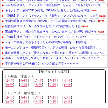
有名配信者さん、ジャングリア沖縄を酷評「ほんとーにおもんない！カス！...
キオクシア、液冷SSDを発表、GPUのバカみたいな排熱から防護
NEW!
【画像】男、いくらイケメンでも『30年』でクソジジいになってしまう
NEW!
中国の最新スマホ遂に9070mAh（そこらの最新スマホの約2倍）のバ...
NEW!
軽自動車２大メーカーのスズキとダイハツ両方乗ったけど
NEW!
三山賀子アナ、横から乳見えそう！お●ぱい過ぎてボタン弾け飛びそう
NEW!
【画像】彼女「ねー、今日のデートこれで行っていー？」ﾊﾟｼｬ
メイドの格好してるちょちょたんの破壊力が半端ない【梅咲遥】
モーニングショー「視聴率5.2％！」テレビ朝日「ひたすら自民批判！」...
出自が社長にバレて「愛人になれ」と脅された。辞めたら1週間もしないう...
ポルシェが満を持して送り出す初EV 「タイカン」はテスラのライバルに...
本田翼が好きなB'zの曲ランキングが酷すぎるｗｗｗｗｗ
Powered by livedoor 相互RSS
【作品タイトル索引】
《《 邦画・洋画 》》
【
あ行
】 【
か行
】 【
さ行
】 【
た行
】 【
な行
】
【
は行
】 【
ま行
】 【
や行
】 【
ら行
】 【
わ行
】
《《 アニメ・劇場版 》》
【
あ行
】 【
か行
】 【
さ行
】 【
た行
】 【
な行
】
【
は行
】 【
ま行
】 【
や行
】 【
ら行
】 【
わ行
】