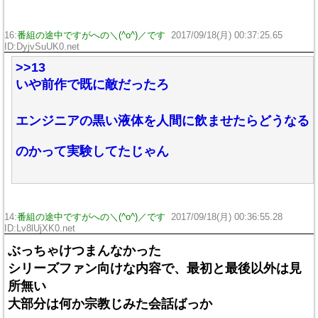
16:
番組の途中ですがへの＼(^o^)／です
2017/09/18(月) 00:37:25.65
ID:DyjvSuUK0.net
>>13
いや前作で既に敵だったろ
エンジニアの黒い液体を人間に飲ませたらどうなる
のかって実験してたじゃん
14:
番組の途中ですがへの＼(^o^)／です
2017/09/18(月) 00:36:55.28
ID:Lv8lUjXK0.net
ぶっちゃけつまんなかった
シリーズファン向けな内容で、最初と最後以外は見
所無い
大部分は何か宗教じみた会話ばっか