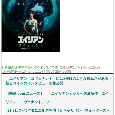
1:
番組の途中ですがへの＼(^o^)／です
2017/09/18(月) 00:30:25.97
ID:rAMWPwH10.net BE:157470334-2BP(2000)
「エイリアン コヴェナント」には1作目のような残忍さがある！
新ヒロインのインタビュー映像公開
［映画.com ニュース］ 「エイリアン」シリーズ最新作「エイ
リアン コヴェナント」で
“戦うヒロイン”ダニエルズを演じたキャサリン・ウォータースト