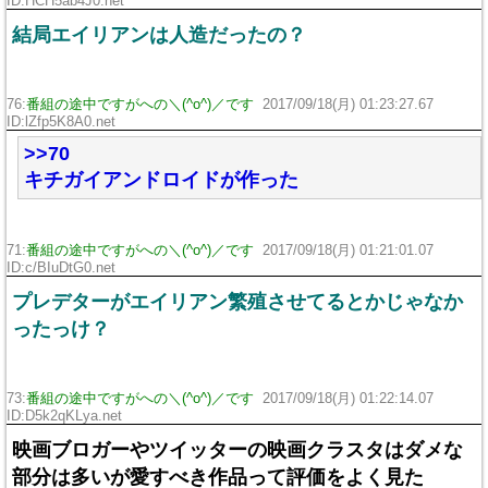
ID:HCH5ab4J0.net
結局エイリアンは人造だったの？
76:
番組の途中ですがへの＼(^o^)／です
2017/09/18(月) 01:23:27.67
ID:lZfp5K8A0.net
>>70
キチガイアンドロイドが作った
71:
番組の途中ですがへの＼(^o^)／です
2017/09/18(月) 01:21:01.07
ID:c/BIuDtG0.net
プレデターがエイリアン繁殖させてるとかじゃなか
ったっけ？
73:
番組の途中ですがへの＼(^o^)／です
2017/09/18(月) 01:22:14.07
ID:D5k2qKLya.net
映画ブロガーやツイッターの映画クラスタはダメな
部分は多いが愛すべき作品って評価をよく見た