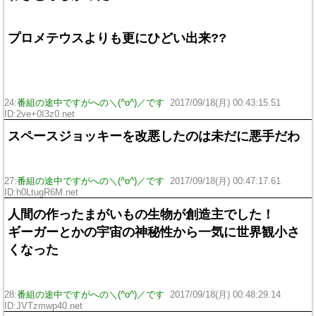
プロメテウスよりも更にひどい出来??
24:
番組の途中ですがへの＼(^o^)／です
2017/09/18(月) 00:43:15.51
ID:2ve+0I3z0.net
スペースジョッキーを改悪したのは未だに悪手だわ
27:
番組の途中ですがへの＼(^o^)／です
2017/09/18(月) 00:47:17.61
ID:h0LtugR6M.net
人間の作ったまがいもの生物が創造主でした！
ギーガーとかの宇宙の神秘性から一気に世界観小さ
くなった
28:
番組の途中ですがへの＼(^o^)／です
2017/09/18(月) 00:48:29.14
ID:JVTzmwp40.net