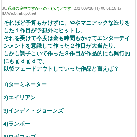
30:
番組の途中ですがへの＼(^o^)／です
2017/09/18(月) 00:51:15.17
ID:We8Xmkup0.net
それほど予算もかけずに、ややマニアックな造りを
した１作目が予想外にヒットし、
それを受けて今度は金も時間もかけてエンターテイ
ンメントを意識して作った２作目が大当たり、
しかし調子こいて作った３作目が作品的にも興行的
にもｇｄｇｄで、
以後フェードアウトしていった作品と言えば？
1)ターミネーター
2)エイリアン
3)インディ・ジョーンズ
4)ランボー