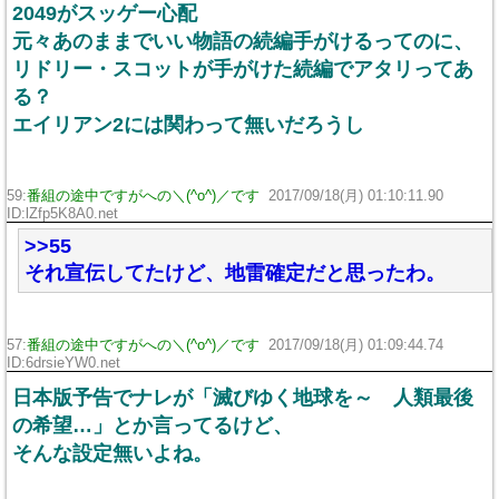
2049がスッゲー心配
元々あのままでいい物語の続編手がけるってのに、
リドリー・スコットが手がけた続編でアタリってあ
る？
エイリアン2には関わって無いだろうし
59:
番組の途中ですがへの＼(^o^)／です
2017/09/18(月) 01:10:11.90
ID:lZfp5K8A0.net
>>55
それ宣伝してたけど、地雷確定だと思ったわ。
57:
番組の途中ですがへの＼(^o^)／です
2017/09/18(月) 01:09:44.74
ID:6drsieYW0.net
日本版予告でナレが「滅びゆく地球を～ 人類最後
の希望…」とか言ってるけど、
そんな設定無いよね。