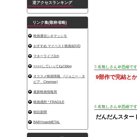
逆アクセスランキング
リンク集(敬称省略)
映画通信シネマッシモ
おすすめ マイベスト映画&DVD
マネーライフ2ch
○○○○していってねのblog
3:
名無しさん＠恐縮で
9部作で完結と
オススメ映画情報 (ジョニー・タ
ピア Cinemas)
最新映画情報局
映画感想 * FRAGILE
4:
名無しさん＠恐縮で
朝目新聞
だんだんスター
BABYmatoMETAL