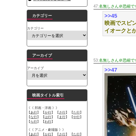
47:
名無しさん＠恐縮で
>>45
カテゴリー
映画でスピ
カテゴリー
イオークとか
アーカイブ
53:
名無しさん＠恐縮で
アーカイブ
>>47
映画タイトル索引
《《 邦画・洋画 》》
【
あ行
】 【
か行
】 【
さ行
】 【
た行
】
【
な行
】 【
は行
】 【
ま行
】 【
や行
】
【
ら行
】 【
わ行
】
《《 アニメ・劇場版 》》
【
あ行
】 【
か行
】 【
さ行
】 【
た行
】