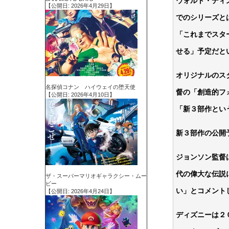
ウォルト・ディ
【公開日: 2026年4月29日】
でのシリーズと
「これまでスタ
せる」予定だと
オリジナルのス
名探偵コナン ハイウェイの堕天使
督の「創造的フ
【公開日: 2026年4月10日】
「新３部作とい
新３部作の公開
ジョンソン監督
代の偉大な伝説
ザ・スーパーマリオギャラクシー・ムー
ビー
い」とコメント
【公開日: 2026年4月24日】
ディズニーは２