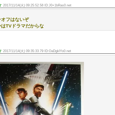
す
2017/11/14(火) 09:25:52.58 ID:
J0+1bRas0.net
ンオフはないぞ
はTVドラマだからな
す
2017/11/14(火) 09:35:33.79 ID:
OaDgklYo0.net