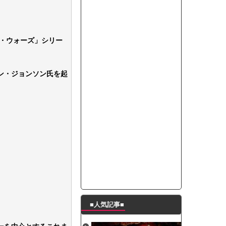
って本当に美味しいと思うか？」
たんの破壊力が半端ない【梅咲遥】
ングシューズを手に入れる
・ウォーズ」シリー
29 新生ベビメタ表紙」
％！」テレビ朝日「ひたすら自民批判！」...
ン・ジョンソン氏を起
れ」と脅された。辞めたら1週間もしないう...
策、とんでもない領域へｗｗｗｗｗｗ
で接触事故
キングが酷すぎるｗｗｗｗｗ
■人気記事■