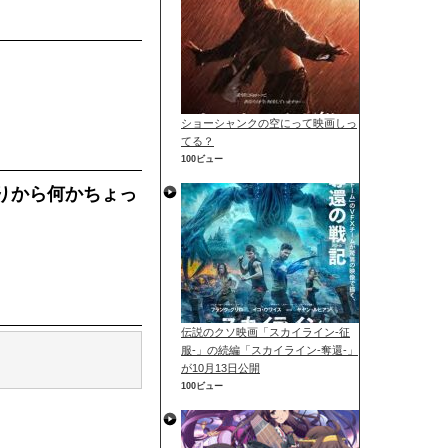
ショーシャンクの空にって映画しっ
てる？
100ビュー
りから何かちょっ
伝説のクソ映画「スカイライン-征
服-」の続編「スカイライン-奪還-」
が10月13日公開
100ビュー