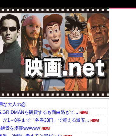
用な大人の恋
GRIDMANを観賞するも面白過ぎて...
NEW!
1～8巻まで「各巻33円」で買える激安...
NEW!
絶景を堪能wwwww
NEW!
風潮、冷静に考えると謎だよな