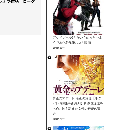
ンオフ作品「ローグ・
デッドプール2とかいうめっちゃよ
くできた名作俺ちゃん映画
100ビュー
黄金のアデーレ 名画の帰還【ネタ
バレ|感想|評価|評判】肖像画返還を
求め、国を訴えた女性の奇跡の実
話！
100ビュー