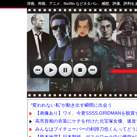
洋画、邦画、アニメ、Netflix などネタバレ、感想、評価、評判を
“変われない私”が動き出す瞬間に出会う
【画像あり】ワイ、今更SSSS.GRIDMANを観賞
高市首相の衣装にケチを付けた元宝塚女優、速攻で
みんなはブイチューバーの剣持刀也くんってどう
【熊本地震】日本製紙、デスクワーク中に煙突が