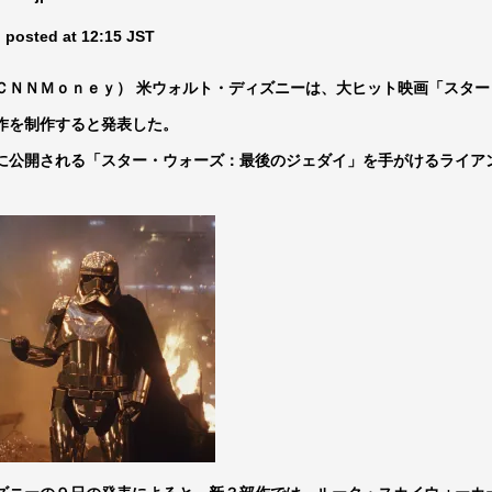
ひたすら自民批判！」...
外国人「お前らビッグマック
 posted at 12:15 JST
めたら1週間もしないう...
メイドの格好してるちょちょ
域へｗｗｗｗｗｗ
ランJ民ワイ、新しいランニ
ＣＮＮＭｏｎｅｙ） 米ウォルト・ディズニーは、大ヒット映画「スター
ぐちゃさせない方法教え...
BABYMETAL「PMC Vol.
作を制作すると発表した。
はテスラのライバルに...
モーニングショー「視聴率5.2
に公開される「スター・ウォーズ：最後のジェダイ」を手がけるライア
ｗｗｗｗｗｗｗｗｗｗｗ...
出自が社長にバレて「愛人にな
ｗｗｗｗｗｗｗｗｗ
【唖然】渋谷のホームレス対
【速報】川島海荷、警視庁前
本田翼が好きなB'zの曲ラン
Powered by livedoor 相互RSS