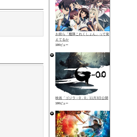
お前ら「艦隊これくしょん」って覚
えてるか
100ビュー
映画「ゴジラ－0．0」11月3日公開
100ビュー