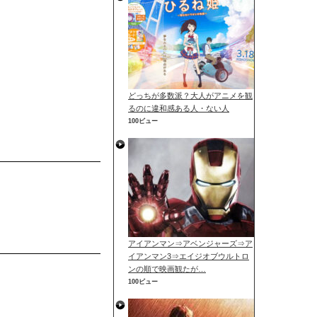
どっちが多数派？大人がアニメを観
るのに違和感ある人・ない人
100ビュー
アイアンマン⇒アベンジャーズ⇒ア
イアンマン3⇒エイジオブウルトロ
ンの順で映画観たが…
100ビュー