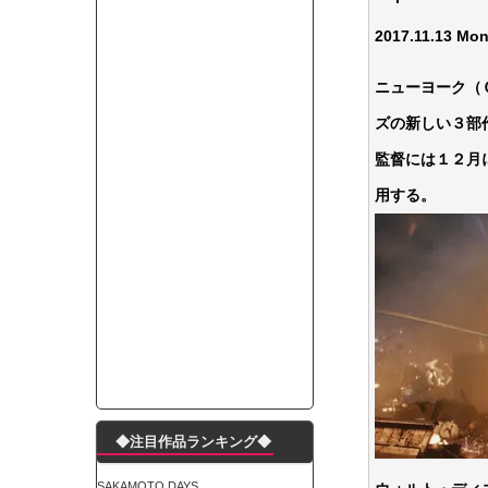
モーニングショー「視聴率5.2％！」テレビ朝日「
2017.11.13 Mon
出自が社長にバレて「愛人になれ」と脅された。辞
【唖然】渋谷のホームレス対策、とんでもない領
ニューヨーク（
子供部屋おじさんなんですがコード類の配線ぐちゃ
ズの新しい３部
ポルシェが満を持して送り出す初EV 「タイカン」
監督には１２月
【朗報】阪神のドラフト、ガチで大当たりだったｗ
下半身トレーニング、太ももに自信ニキきてくれ
用する。
Powered by livedoor 相互RSS
◆注目作品ランキング◆
SAKAMOTO DAYS