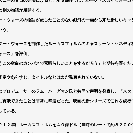
ズニーの９日の発表によると、新３部作では、ルーク・スカイウォーカ
は別の物語が展開する。
ー・ウォーズの物語が旅したことのない銀河の一画から来た新しいキャ
いう。
ター・ウォーズを制作したルーカスフィルムのキャスリーン・ケネディ
ォース」を評価、
うこの空白のカンバスで素晴らしいことをするだろう」と期待を寄せた
予定やあらすじ、タイトルなどはまだ発表されていない。
はプロデューサーのラム・バーグマン氏と共同で声明を発表し、「スタ
に貢献できたことは非常に幸運だった。映画の新シリーズでこれを続行
している。
０１２年にルーカスフィルムを４０億ドル（当時のレートで約３２００