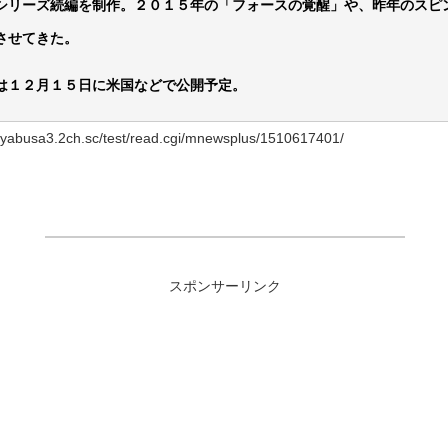
シリーズ続編を制作。２０１５年の「フォースの覚醒」や、昨年のスピ
させてきた。
は１２月１５日に米国などで公開予定。
busa3.2ch.sc/test/read.cgi/mnewsplus/1510617401/
スポンサーリンク