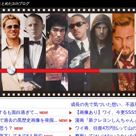
まとめた2chブログ
成長の先で気づいた想い、不器
するも面白過ぎて...
【画像あり】ワイ、今更SSSS.
NEW!
過去の黒歴史画像を発掘...
漫画『新クレヨンしんちゃん』が
NEW!
思う？
ワイ将、往復4万円払って山の
NEW!
落下してきて6人死亡
整形してはいけないみたいな