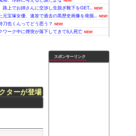
NEW!
路上でお姉さんに交渉し生脱ぎ靴下をGET...
NEW!
元宝塚女優、速攻で過去の黒歴史画像を発掘...
NEW!
持刀也くんってどう思う？
NEW!
クワーク中に煙突が落下してきて6人死亡
NEW!
性被害に遭ったこと、その職員の訴えに応じ...
NEW!
ーブルが3ヶ月でダメになった
NEW!
42.5度記録
NEW!
スポンサーリンク
。久しぶりに恐ろしい子供ミサイルを見た。
NEW!
督を追及「なぜ負けたのか」
NEW!
能クリエイターを続々と輩出した謎の界隈w...
NEW!
験人数少なめな遅咲きギャルの場合！！
NEW!
クターが登場
ェ、悲惨なことになっていた・・・・
NEW!
した？
NEW!
ﾞｶﾊﾟｲ投稿！やっぱりお◯ぱいでかか...
NEW!
凌輝がW不倫‼共演した久保史緒里と中村麗...
ダブル主演の映画で演技に初挑戦‼
ートこれで行っていー？」ﾊﾟｼｬ