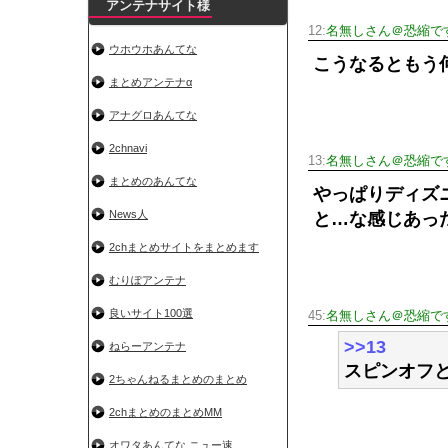
アンテナサイト様
12:
名無しさん＠恐縮で
ウホウホあんてな
こうなるともう
まとめアンテナα
アナグロあんてな
2chnavi
13:
名無しさん＠恐縮で
まとめのあんてな
やっぱりディズ
News人
と…な感じあっ
2chまとめサイトをまとめます
むりぽアンテナ
良いサイト100選
45:
名無しさん＠恐縮で
>>13
ねらーアンテナ
スピンオフ
2ちゃんねるまとめのまとめ
2chまとめのまとめMM
オワタあんてな ニュー速