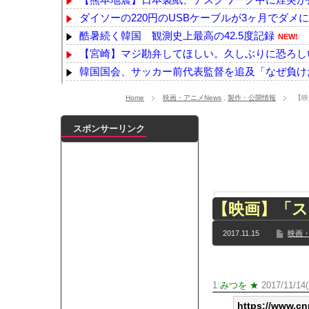
ダイソーの220円のUSBケーブルが3ヶ月でダメ
酷暑続く韓国 観測史上最高の42.5度記録
NEW!
【宮崎】マジ勘弁してほしい。久しぶりに恐ろし
韓国国会、サッカー前代表監督を追及「なぜ負け
『ヱロゲー』とかいうかつて有能クリエイターを続
Home
映画・アニメNews
,
製作・公開情報
【映
人気ユーチューバーさん、動画内にヤバすぎる物が
整形してはいけないみたいな風潮、冷静に考える
スポンサーリンク
【動画像】上戸彩さん(40)、パンパンすぎてノ
本田望結、久しぶりにセクシーﾃﾞｶﾊﾟｲ投稿！やっ
【乃木坂】水谷豊の息子、三山凌輝がW不倫‼共演し
【TWICE】サナが佐藤健とダブル主演の映画で演
【映画】「
【乃木坂】TIFで披露したストライキダンスが大バ
【速報】石破首相 大敗の責任「両院議員総会での意
2017.11.15
映画・
【画像】色盲にはグレーにしか見えない事実がこ
『鬼滅の刃 無限城編』3部作で興収2000億円も視野
メイドの格好してるちょちょたんの破壊力が半端
1:
みつを ★
2017/11/14(
ランJ民ワイ、新しいランニングシューズを手に
https://www.cn