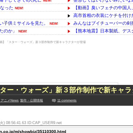
NEW!
になった
【動画】臭いフェチの中国人、
NEW!
高市首相の衣装にケチを付けた
い子供ミサイルを見た。
みんなはブイチューバーの剣
NEW!
たのか」
【熊本地震】日本製紙、デス
NEW!
々と輩出した謎の界隈w...
ＮＨＫ、職員が番組出演者から
NEW!
画】「スター・ウォーズ」新３部作制作で新キャラクターが登場
映ってるのがバレて騒然...
ダイソーの220円のUSBケ
NEW!
と謎だよな
酷暑続く韓国 観測史上最高の
NEW!
ーバン始球式ならず
【宮崎】マジ勘弁してほしい
NEW!
ぱりお◯ぱいでかか...
韓国国会、サッカー前代表監
NEW!
た久保史緒里と中村麗...
『ヱロゲー』とかいうかつて有
技に初挑戦‼
【動画撮影OKなギャル】経
スター・ウォーズ」新３部作制作で新キャラ
ズリ‼
【熊本地震】イオンの猫カフ
見や総括を踏まえ、適...
バック駐車の練習って何処で
アニメNews
製作・公開情報
11 comments
ちらｗｗｗｗｗｗ
本田望結、久しぶりにセクシーﾃ
に!?超巨大マネ...
【乃木坂】水谷豊の息子、三山
ない【梅咲遥】
火) 08:56:41.63 ID:
CAP_USER9.net
【TWICE】サナが佐藤健と
入れる
【画像】彼女「ねー、今日のデ
n.co.jp/m/showbiz/35110300.html