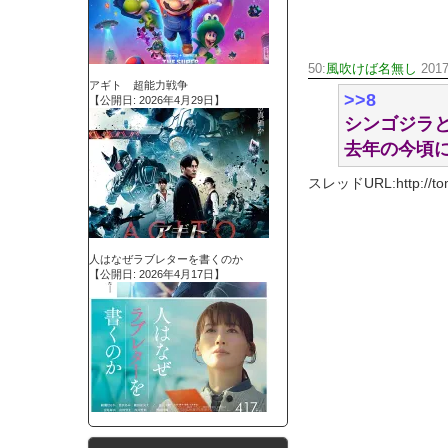
50:
風吹けば名無し
2017
アギト 超能力戦争
>>8
【公開日: 2026年4月29日】
シンゴジラ
去年の今頃
スレッドURL:http://tomca
人はなぜラブレターを書くのか
【公開日: 2026年4月17日】