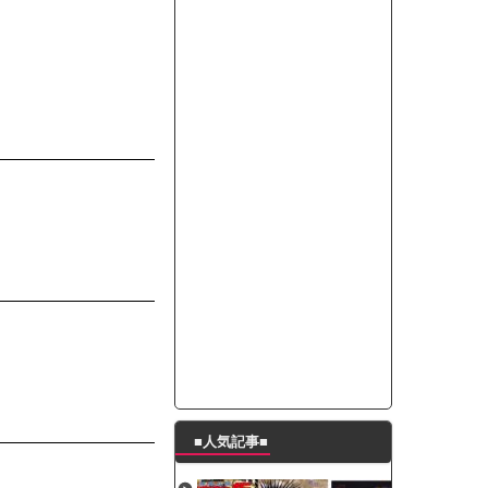
って本当に美味しいと思うか？」
たんの破壊力が半端ない【梅咲遥】
ングシューズを手に入れる
29 新生ベビメタ表紙」
％！」テレビ朝日「ひたすら自民批判！」...
れ」と脅された。辞めたら1週間もしないう...
策、とんでもない領域へｗｗｗｗｗｗ
で接触事故
キングが酷すぎるｗｗｗｗｗ
■人気記事■