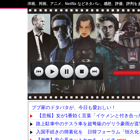
洋画、邦画、アニメ、Netflix などネタバレ、感想、評価、評判を
ブブ家のドタバタが、今日も愛おしい！
【悲報】女が1番効く言葉「イケメンと付き合った
路上駐車中のテスラ車を超弩級のゲリラ豪雨が直撃
入国手続きの簡素化を 日韓フォーラム「恒久化
【画像】安心系ホットケーキ、レベチ