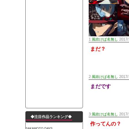
モーニングショー「視聴率5.2％！」テレビ朝日「
出自が社長にバレて「愛人になれ」と脅された。辞
【唖然】渋谷のホームレス対策、とんでもない領
子供部屋おじさんなんですがコード類の配線ぐちゃ
ポルシェが満を持して送り出す初EV 「タイカン」
1:
風吹けば名無し
2017/1
【朗報】阪神のドラフト、ガチで大当たりだったｗ
まだ？
下半身トレーニング、太ももに自信ニキきてくれ
Powered by livedoor 相互RSS
2:
風吹けば名無し
2017/1
まだです
3:
風吹けば名無し
2017/1
◆注目作品ランキング◆
作ってんの？
SAKAMOTO DAYS