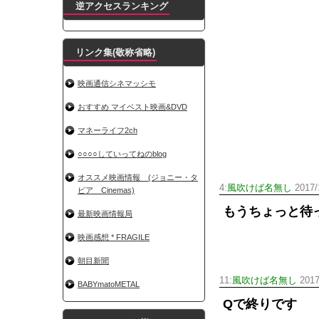
逆アクセスランキング
リンク集(敬称省略)
映画通信シネマッシモ
おすすめ マイベスト映画&DVD
マネーライフ2ch
○○○○していってねのblog
オススメ映画情報 (ジョニー・タ
4:
風吹けば名無し
2017/1
ピア Cinemas)
もうちょっと待
最新映画情報局
映画感想 * FRAGILE
朝目新聞
11:
風吹けば名無し
2017
BABYmatoMETAL
Qで終りです