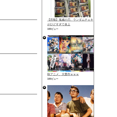
【悲報】鬼滅の刃、ランダムチェキ
がひどすぎて炎上
100ビュー
秋アニメ、大豊作ｗｗｗ
100ビュー