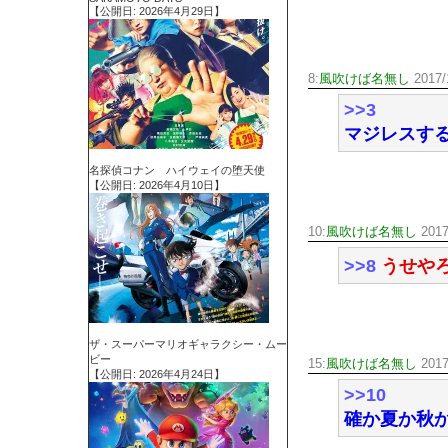
【公開日: 2026年4月29日】
8:
風吹けば名無し
2017/1
>>3
マジレスす
名探偵コナン ハイウェイの堕天使
【公開日: 2026年4月10日】
10:
風吹けば名無し
2017
>>8
うせや
ザ・スーパーマリオギャラクシー・ムー
ビー
15:
風吹けば名無し
2017
【公開日: 2026年4月24日】
>>10
確か夏か秋