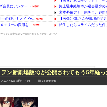
ズ会員にアンケート
路上駐車経験率が過去最少の
NEW!
宮本夢羅アナ 胸チラ、谷間
士の戦い！メイドv...
【画像】OLさんが職場の弱男
NEW!
メモリーの採用を...
転生したらスライムだった件 第
NEW!
衝突したドラレコが（ノ...
韓国人「トヨタが2027年に次
NEW!
ンゲリヲン新劇場版:Qが公開されてもう5年経ったけど
【泣】年配夫婦が営む中華屋さ
Switch2版『FF14』緊急
つくwwwwwww
【衝撃】中居正広、極秘に『
下着姿を公開、豊満な美...
パソコン大手３社（HP、ASUS
って事務所を襲撃...
【動画】両方馬鹿（笑）ミニス
た久保史緒里と中村麗...
『拳闘暗黒伝セスタス』全巻「70
ヲン新劇場版:Qが公開されてもう5年経っ
技に初挑戦‼
声優の声でAI動画作ってる人
見や総括を踏まえ、適...
【悲報】埼玉県、何も観光地
アニメNews
雑談・・etc
3 comments
ちらｗｗｗｗｗｗ
【最新画像】鈴木奈々「今が一
に!?超巨大マネ...
【YG】BLACKPINKのファ
ない【梅咲遥】
【乃木坂】水谷豊の息子、三山
入れる
【画像】彼女「ねー、今日のデ