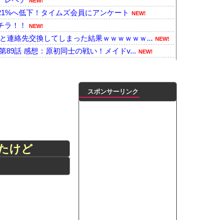
NEW!
21%へ低下！タイムズ会員にアンケート
NEW!
チラ！！
NEW!
と連絡先交換してしまった結果ｗｗｗｗｗｗ...
NEW!
89話 感想：原初同士の戦い！メイドv...
NEW!
世代ハイブリッドバッテリーを導入へ！最...
NEW!
ん、休業を知らせる貼り紙に応援コメントが...
NEW!
メンテでロード時間が8秒から6秒に
NEW!
スポンサーリンク
ある事』を始めていたと判明する・・・他
NEW!
、Acer） 中国製メモリーの採用を...
NEW!
トップでトラックと衝突したドラレコが（ノ...
NEW!
％オフ」セール！全15巻「11,38...
NEW!
たけど
達、終了へ
NEW!
がない・・・
NEW!
番バスト大きい！」下着姿を公開、豊満な美...
ンがゴルフクラブをもって事務所を襲撃...
凌輝がW不倫‼共演した久保史緒里と中村麗...
ートこれで行っていー？」ﾊﾟｼｬ