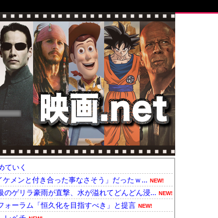
めていく
ケメンと付き合った事なさそう」だったｗ...
NEW!
のゲリラ豪雨が直撃、水が溢れてどんどん浸...
NEW!
フォーラム「恒久化を目指すべき」と提言
NEW!
、レベチ