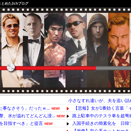
まとめた2chブログ
小さなすれ違いが、夫を追い詰
事なさそう」だったｗ...
【悲報】女が1番効く言葉「イ
NEW!
、水が溢れてどんどん浸...
路上駐車中のテスラ車を超弩級
NEW!
を目指すべき」と提言
入国手続きの簡素化を 日韓
NEW!
【画像】安心系ホットケーキ