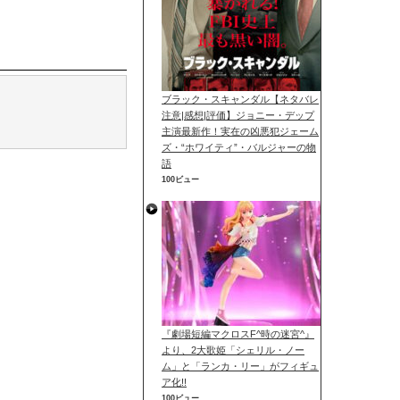
ブラック・スキャンダル【ネタバレ
注意|感想|評価】ジョニー・デップ
主演最新作！実在の凶悪犯ジェーム
ズ・“ホワイティ”・バルジャーの物
語
100ビュー
『劇場短編マクロスF^時の迷宮^』
より、2大歌姫「シェリル・ノー
ム」と「ランカ・リー」がフィギュ
ア化!!
100ビュー