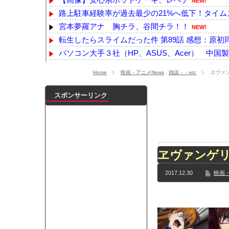
NEW!
路上駐車経験率が過去最少の21%へ低下！タイム
宮本夢羅アナ 胸チラ、谷間チラ！！
NEW!
転生したらスライムだった件 第89話 感想：原初同
パソコン大手３社（HP、ASUS、Acer） 中国製
【動画】両方馬鹿（笑）ミニストップでトラックと
Home
映画・アニメNews
,
雑談・・etc
ヱヴァ
声優の声でAI動画作ってる人達、終了へ
NEW!
【悲報】埼玉県、何も観光地がない・・・
NEW!
スポンサーリンク
【画像】佐倉綾音(32)、自分のシコポイントに気が
【最新画像】鈴木奈々「今が一番バスト大きい！」
【YG】BLACKPINKのファンがゴルフクラブをも
【乃木坂】水谷豊の息子、三山凌輝がW不倫‼共演し
ヱヴァンゲリ
【TWICE】サナが佐藤健とダブル主演の映画で演
【速報】石破首相 大敗の責任「両院議員総会での意
2017.12.30
映画・
【画像】色盲にはグレーにしか見えない事実がこ
『鬼滅の刃 無限城編』3部作で興収2000億円も視野
メイドの格好してるちょちょたんの破壊力が半端
ランJ民ワイ、新しいランニングシューズを手に