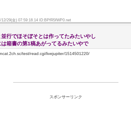
/12/29(金) 07:59:18.14 ID:
BPfR5fWP0.net
と並行でほそぼそとは作ってたみたいやし
には箱書の第1稿あがってるみたいやで
t.2ch.sc/test/read.cgi/livejupiter/1514501220/
スポンサーリンク