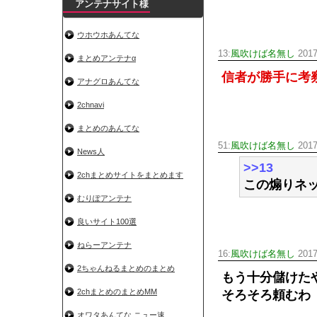
アンテナサイト様
ウホウホあんてな
13:
風吹けば名無し
2017
まとめアンテナα
信者が勝手に考
アナグロあんてな
2chnavi
まとめのあんてな
51:
風吹けば名無し
2017
News人
>>13
2chまとめサイトをまとめます
この煽りネ
むりぽアンテナ
良いサイト100選
ねらーアンテナ
16:
風吹けば名無し
2017
2ちゃんねるまとめのまとめ
もう十分儲けた
2chまとめのまとめMM
そろそろ頼むわ
オワタあんてな ニュー速