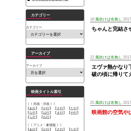
カテゴリー
18:
風吹けば名無し
2017
カテゴリー
ちゃんと完結さ
アーカイブ
22:
風吹けば名無し
2017
アーカイブ
エヴァ熱かなり
破の頃に帰りて
映画タイトル索引
25:
風吹けば名無し
2017
《《 邦画・洋画 》》
【
あ行
】 【
か行
】 【
さ行
】 【
た行
】
映画館の空気や
【
な行
】 【
は行
】 【
ま行
】 【
や行
】
【
ら行
】 【
わ行
】
《《 アニメ・劇場版 》》
【
あ行
】 【
か行
】 【
さ行
】 【
た行
】