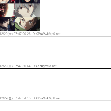
ひたすら自民批判！」...
外国人「お前らビッグマック
めたら1週間もしないう...
メイドの格好してるちょちょ
域へｗｗｗｗｗｗ
ランJ民ワイ、新しいランニ
ぐちゃさせない方法教え...
BABYMETAL「PMC Vol.
はテスラのライバルに...
モーニングショー「視聴率5.2
2/29(金) 07:47:00.26 ID:
XPsWwkMp0.net
ｗｗｗｗｗｗｗｗｗｗｗ...
出自が社長にバレて「愛人にな
ｗｗｗｗｗｗｗｗｗ
【唖然】渋谷のホームレス対
【速報】川島海荷、警視庁前
本田翼が好きなB'zの曲ラン
Powered by livedoor 相互RSS
2/29(金) 07:47:30.64 ID:
47YugmfId.net
2/29(金) 07:47:34.16 ID:
XPsWwkMp0.net