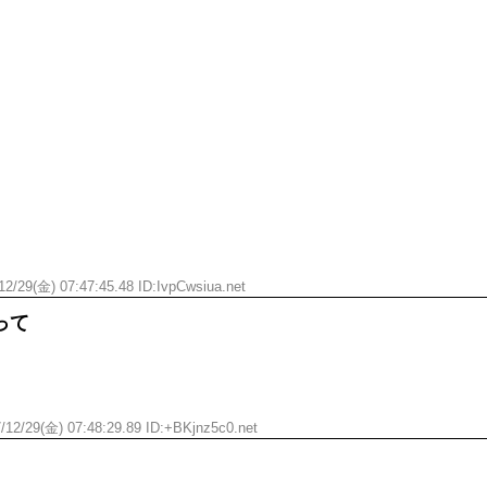
2/29(金) 07:47:45.48 ID:
IvpCwsiua.net
って
/12/29(金) 07:48:29.89 ID:
+BKjnz5c0.net