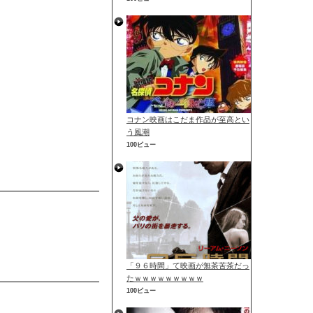
コナン映画はこだま作品が至高とい
う風潮
100ビュー
「９６時間」て映画が無茶苦茶だっ
たｗｗｗｗｗｗｗｗｗ
100ビュー