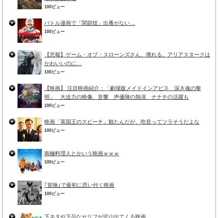
100ビュー
バトル漫画で「関節技」出番がない…
100ビュー
【悲報】ゲーム・オブ・スローンズさん、廃れる。アリアスタークは
かわいいのに…
100ビュー
【映画】 注目映画紹介：「劇場版メイドインアビス 深き魂の黎
明」 大迫力の映像、音響 声優陣の熱演 ナナチの活躍も
100ビュー
映画「英国王のスピーチ」観たんだが、吃音ってツラそうだよな
100ビュー
南極料理人とかいう映画ｗｗｗ
100ビュー
｢冒険｣で最初に思い付く映画
100ビュー
下ネタや下品なセリフが沢山出てくる映画