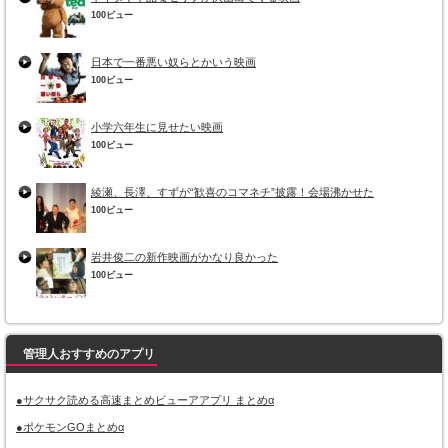
100ビュー
日本で一番悪い奴らとかいう映画
100ビュー
小学六年生に見せたい映画
100ビュー
綾瀬、長澤、すずが“歓喜のコマネチ”披露！会場沸かせた
100ビュー
岩井俊二の新作映画がかなり良かった
100ビュー
管理人おすすめのアプリ
●サクサク読める高速まとめビューアアプリ まとめα
●ポケモンGOまとめα