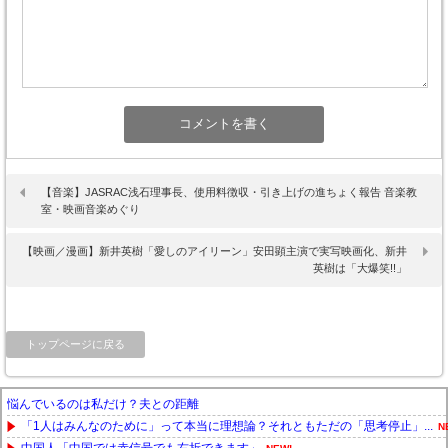
【音楽】JASRAC浅石理事長、使用料徴収・引き上げの進ちょく報告 音楽教
室・映画音楽めぐり
【映画／漫画】新井英樹「愛しのアイリーン」安田顕主演で実写映画化、新井
英樹は「大爆笑!!」
トップページに戻る
悩んでいるのは私だけ？夫との距離
「1人はみんなのために」って本当に理想論？それともただの「思考停止」...
N
中国人「中国では赤信号でも右折できます」