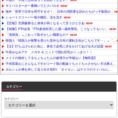
NEW!
サイバスターが一番輝いてたスパロボ
NEW!
海外「世界で日本を死守するぞ！」 日本の消防署を訪れたちびっ子集団が...
NE
ショートスリーパー堀大輔氏、涙を流す
NEW!
【悲報】空調服着ると身体が弱くなるって言うけどさあ
NEW!
【画像】PTA会長「PTA参加拒否した親へ最終警告。こうなってもいい...
NEW!
「清掃員」←これって恥ずかしい職業なの？
NEW!
韓国人「韓国人が衝撃を受けた意外な日本の運転文化がこちらです‥」→「...
【泣】打ち上げられた魚に、鼻先で必死に水をかけてあげる犬が話題
NEW!
中原みなみアナ メガネ ＆ ニットで隠れ巨乳がくっきり！！
メイドの格好してるちょちょたんの破壊力が半端ない【梅咲遥】
子供部屋おじさんなんですがコード類の配線ぐちゃぐちゃさせない方法教え...
ポルシェが満を持して送り出す初EV 「タイカン」はテスラのライバルに...
Powered by livedoor 相互RSS
カテゴリー
カテゴリー