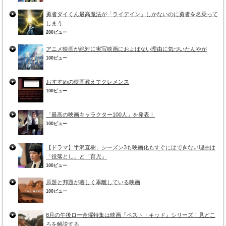
勇者ダイくん最高魔法が「ライデイン」しかないのに勇者を名乗って
しまう
200ビュー
アニメ映画が絶対に実写映画におよばない理由に気づいたんやが
100ビュー
おすすめの映画教えてクレメンス
100ビュー
「最高の映画キャラクター100人」を発表！
100ビュー
【ドラマ】半沢直樹、シーズン3も映画化もすぐにはできない理由は
「役落とし」と「育児」
100ビュー
原題と邦題が著しく乖離している映画
100ビュー
8月の午後ロー金曜特集は映画『ベスト・キッド』シリーズ！見どこ
ろを解説する