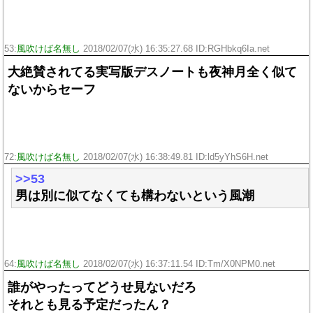
53:
風吹けば名無し
2018/02/07(水) 16:35:27.68 ID:
RGHbkq6Ia.net
大絶賛されてる実写版デスノートも夜神月全く似て
ないからセーフ
72:
風吹けば名無し
2018/02/07(水) 16:38:49.81 ID:
ld5yYhS6H.net
>>53
男は別に似てなくても構わないという風潮
64:
風吹けば名無し
2018/02/07(水) 16:37:11.54 ID:
Tm/X0NPM0.net
誰がやったってどうせ見ないだろ
それとも見る予定だったん？