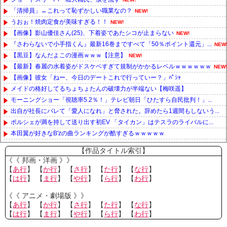
「清掃員」←これって恥ずかしい職業なの？
NEW!
うおぉ！焼肉定食が美味すぎる！！
NEW!
【画像】影山優佳さん(25)、下着姿であたシコが止まらない
NEW!
『さわらないで小手指くん』最新16巻まですべて「50％ポイント還元」...
NEW
【黒豆】なんだよこの漫画ｗｗｗ【注意】
NEW!
【最新】春麗の水着姿がドスケベすぎて規制がかかるレベルｗｗｗｗｗｗ
NEW!
【画像】彼女「ねー、今日のデートこれで行っていー？」ﾊﾟｼｬ
メイドの格好してるちょちょたんの破壊力が半端ない【梅咲遥】
モーニングショー「視聴率5.2％！」テレビ朝日「ひたすら自民批判！」...
出自が社長にバレて「愛人になれ」と脅された。辞めたら1週間もしないう...
ポルシェが満を持して送り出す初EV 「タイカン」はテスラのライバルに...
本田翼が好きなB'zの曲ランキングが酷すぎるｗｗｗｗｗ
Powered by livedoor 相互RSS
【作品タイトル索引】
《《 邦画・洋画 》》
【
あ行
】 【
か行
】 【
さ行
】 【
た行
】 【
な行
】
【
は行
】 【
ま行
】 【
や行
】 【
ら行
】 【
わ行
】
《《 アニメ・劇場版 》》
【
あ行
】 【
か行
】 【
さ行
】 【
た行
】 【
な行
】
【
は行
】 【
ま行
】 【
や行
】 【
ら行
】 【
わ行
】