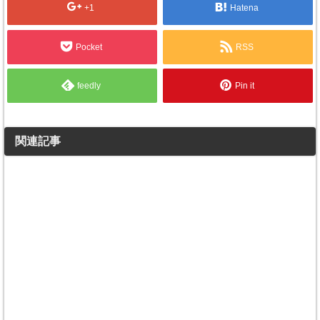
+1
Hatena
Pocket
RSS
feedly
Pin it
関連記事