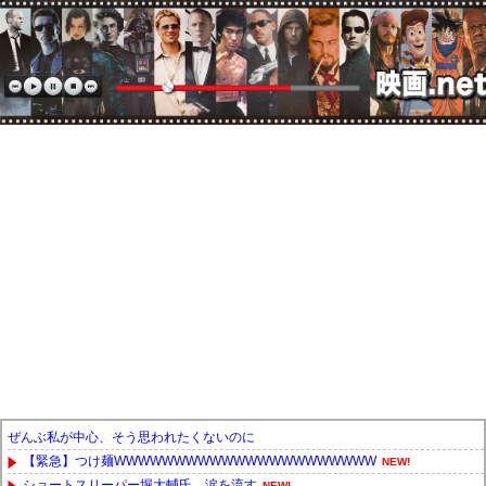
ぜんぶ私が中心、そう思われたくないのに
【緊急】つけ麺WWWWWWWWWWWWWWWWWWWWWW
NEW!
ショートスリーパー堀大輔氏、涙を流す
NEW!