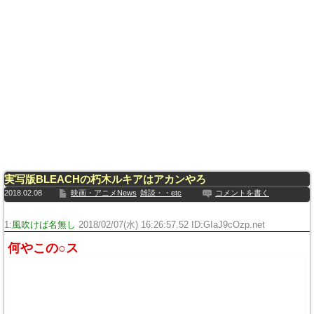
実写版BLEACHの朽木ルキアはアカンやろ
2018.02.08
映画・アニメNews
雑談・・etc
コメントを書く
1:
風吹けば名無し
2018/02/07(水) 16:26:57.52 ID:
GIaJ9cOzp.net
何やこの○ス