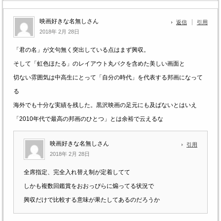
映画好きな名無しさん
返信
引用
2018年 2月 28日
「君の名」が文句無く突出している点はまず興収。
そして「虹色ほたる」のレイアウト丸パクを含めた美しい画面と
切ない雰囲気は中高生にとって「自分の時代」を代表する邦画になって
る
海外でも十分な実績を残した。黒沢映画の足元にも及ばないとはいえ
「2010年代で最高の邦画のひとつ」とは余裕で云えるな
映画好きな名無しさん
引用
2018年 2月 28日
全席指定、完全入れ替え制が定着してて
しかも複数回鑑賞をおおっぴらに煽ってる状況で
興収だけで比較する意味が果たしてあるのだろうか