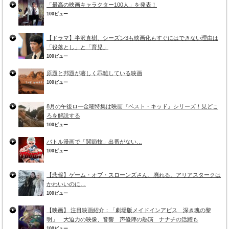
「最高の映画キャラクター100人」を発表！
100ビュー
【ドラマ】半沢直樹、シーズン3も映画化もすぐにはできない理由は
「役落とし」と「育児」
100ビュー
原題と邦題が著しく乖離している映画
100ビュー
8月の午後ロー金曜特集は映画『ベスト・キッド』シリーズ！見どこ
ろを解説する
100ビュー
バトル漫画で「関節技」出番がない…
100ビュー
【悲報】ゲーム・オブ・スローンズさん、廃れる。アリアスタークは
かわいいのに…
100ビュー
【映画】 注目映画紹介：「劇場版メイドインアビス 深き魂の黎
明」 大迫力の映像、音響 声優陣の熱演 ナナチの活躍も
100ビュー