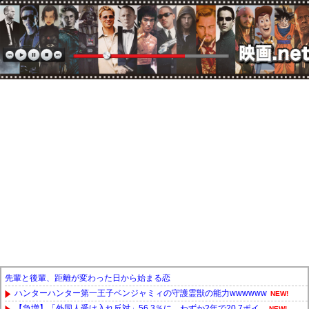
先輩と後輩、距離が変わった日から始まる恋
ハンターハンター第一王子ベンジャミィの守護霊獣の能力wwwwww
NEW!
【急増】「外国人受け入れ反対」56.3％に わずか2年で20.7ポイ...
NEW!