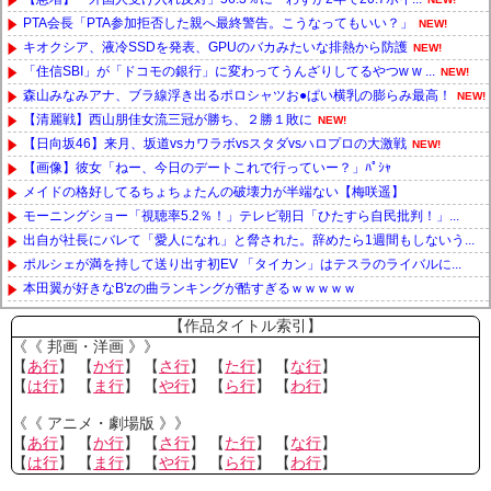
PTA会長「PTA参加拒否した親へ最終警告。こうなってもいい？」
NEW!
キオクシア、液冷SSDを発表、GPUのバカみたいな排熱から防護
NEW!
「住信SBI」が「ドコモの銀行」に変わってうんざりしてるやつw w ...
NEW!
森山みなみアナ、ブラ線浮き出るポロシャツお●ぱい横乳の膨らみ最高！
NEW!
【清麗戦】西山朋佳女流三冠が勝ち、２勝１敗に
NEW!
【日向坂46】来月、坂道vsカワラボvsスタダvsハロプロの大激戦
NEW!
【画像】彼女「ねー、今日のデートこれで行っていー？」ﾊﾟｼｬ
メイドの格好してるちょちょたんの破壊力が半端ない【梅咲遥】
モーニングショー「視聴率5.2％！」テレビ朝日「ひたすら自民批判！」...
出自が社長にバレて「愛人になれ」と脅された。辞めたら1週間もしないう...
ポルシェが満を持して送り出す初EV 「タイカン」はテスラのライバルに...
本田翼が好きなB'zの曲ランキングが酷すぎるｗｗｗｗｗ
Powered by livedoor 相互RSS
【作品タイトル索引】
《《 邦画・洋画 》》
【
あ行
】 【
か行
】 【
さ行
】 【
た行
】 【
な行
】
【
は行
】 【
ま行
】 【
や行
】 【
ら行
】 【
わ行
】
《《 アニメ・劇場版 》》
【
あ行
】 【
か行
】 【
さ行
】 【
た行
】 【
な行
】
【
は行
】 【
ま行
】 【
や行
】 【
ら行
】 【
わ行
】