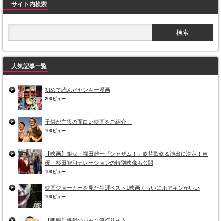
サイト内検索
人気記事一覧
初めて読んだヤンキー漫画
200ビュー
子供が主役の面白い映画をご紹介！
100ビュー
【映画】銀魂・福田雄一『シャザム！』吹替監修＆演出に決定！声
優・杉田智和ナレーションの特別映像も公開
100ビュー
映画ジョーカーを見た生涯ベスト1映画くらいにホアキンがいい
100ビュー
【朗報】鉄鍋のジャン流行りそう