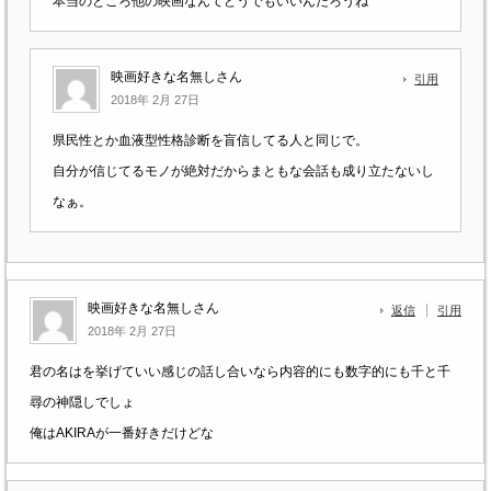
本当のところ他の映画なんてどうでもいいんだろうね
映画好きな名無しさん
引用
2018年 2月 27日
県民性とか血液型性格診断を盲信してる人と同じで。
自分が信じてるモノが絶対だからまともな会話も成り立たないし
なぁ。
映画好きな名無しさん
返信
引用
2018年 2月 27日
君の名はを挙げていい感じの話し合いなら内容的にも数字的にも千と千
尋の神隠しでしょ
俺はAKIRAが一番好きだけどな