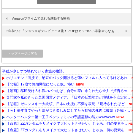
Amazonプライムで見れる感動する映画
6年前ワイ「ジョジョがテレビアニメ化！？OPはカッコいい洋楽やろなぁ…」
トップページに戻る
平穏が少しずつ壊れていく家族の物語。
ホリエモン「面接で、納豆のパック開けると薄いフィルム入ってるけどあれ...
【悲報】17歳で無期懲役になった奴、怖い
NEW!
【動画】移民受け入れ派のパヨおば、自分の家に来られたら全力で拒否るｗ...
専門家を舐めきった某国国営メディア、「日本の反撃能力が地域を不安定化...
【悲報】ゼレンスキー大統領、日本の支援に不満を表明 「期待されたほど...
NE
【ｗ】長年育てやっと蕾がつき楽しみにしてたら動物の死肉に擬態（外観・...
ハンターハンター第一王子ベンジャミィの守護霊獣の能力wwwwww
NEW!
【命題】ZZガンダムをリメイクで大ヒットさせたい。じゃあ、何の要素を...
NE
【命題】ZZガンダムをリメイクで大ヒットさせたい。じゃあ、何の要素を...
NE