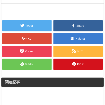
Tweet
Share
+1
Hatena
Pocket
RSS
feedly
Pin it
関連記事