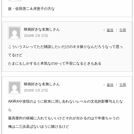
故・佐田啓二＆岸恵子の方な
映画好きな名無しさん
返信
引用
2018年 2月 27日
こういうスレってただ雑談したいだけのネタ振りなんだろうなって思っ
てるけど
たまにもしかすると本気なのかって不安になるときもある
映画好きな名無しさん
返信
引用
2018年 2月 27日
AKIRAや攻殻のように欧米に消し去れないレベルの文化的影響与えたな
ら
最高傑作の候補に入れてもいいけどそれが分かるのは十年後ちゃうの
俺は二三歩及ばないほうに賭けるけど