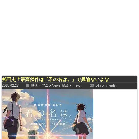
邦画史上最高傑作は『君の名は。』で異論ないよな
2018.02.27
映画・アニメNews
雑談・・etc
14 comments