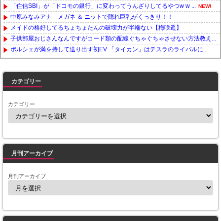
「住信SBI」が「ドコモの銀行」に変わってうんざりしてるやつw w ...
NEW!
中原みなみアナ メガネ ＆ ニットで隠れ巨乳がくっきり！！
メイドの格好してるちょちょたんの破壊力が半端ない【梅咲遥】
子供部屋おじさんなんですがコード類の配線ぐちゃぐちゃさせない方法教え...
ポルシェが満を持して送り出す初EV 「タイカン」はテスラのライバルに...
Powered by livedoor 相互RSS
カテゴリー
カテゴリー
月刊アーカイブ
月刊アーカイブ