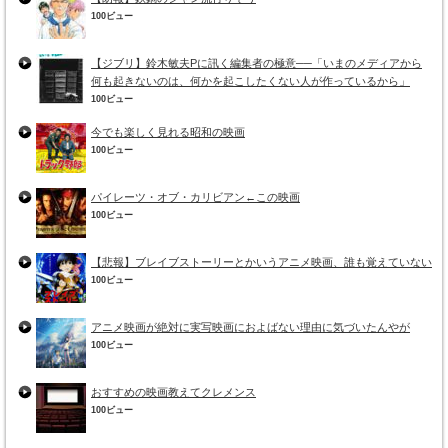
100ビュー
【ジブリ】鈴木敏夫Pに訊く編集者の極意──「いまのメディアから
何も起きないのは、何かを起こしたくない人が作っているから」
100ビュー
今でも楽しく見れる昭和の映画
100ビュー
パイレーツ・オブ・カリビアン←この映画
100ビュー
【悲報】ブレイブストーリーとかいうアニメ映画、誰も覚えていない
100ビュー
アニメ映画が絶対に実写映画におよばない理由に気づいたんやが
100ビュー
おすすめの映画教えてクレメンス
100ビュー