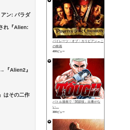
イリアン: パラダ
『Alien:
パイレーツ・オブ・カリビアン←こ
の映画
400ビュー
→『Alien2』
t』はその二作
バトル漫画で「関節技」出番がな
い…
300ビュー