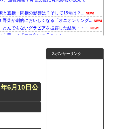
と直接・間接の影響は？そして15号は？...
NEW!
野菜が劇的においしくなる「オニオンリング...
NEW!
、とんでもないグラビアを披露した結果・・・
NEW!
どう思う？「気の良いお兄ちゃん」
NEW!
か…」 日本の普通のテレビ番組が最新SN...
NEW!
Ah（そこらの最新スマホの約2倍）のバ...
NEW!
スポンサーリンク
人減ってるよな
NEW!
ェ、悲惨なことになっていた・・・・
NEW!
勝手に作って部屋に侵入しそうなアイドル
NEW!
、エ□かわすぎる彼女が話題になってしまう...
NEW!
17年6月10日公
よ」のヤジでPTSD発症時の状態に逆戻り...
NEW!
プ交渉に全力を注ぐべき理由がこちら‥日米...
NEW!
のちの党」に改名ｗｗｗｗｗｗｗｗｗｗｗ
NEW!
倉優香）が水着グラビア復帰ｗｗｗｗｗ
NEW!
凌輝がW不倫‼共演した久保史緒里と中村麗...
ダブル主演の映画で演技に初挑戦‼