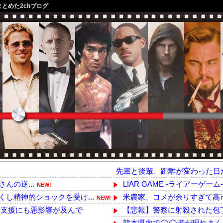
まとめた2chブログ
先輩と後輩、距離が変わった日
さんの逆...
LIAR GAME -ライアーゲーム
NEW!
し精神的ショックを受け...
米農家、コメが余りすぎて高市
NEW!
支援にも悪影響が及んで
【悲報】警察に射殺された包丁
熊本県内で◯◯者が現れまく