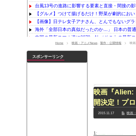
台風13号の進路に影響する要素と直接・間接の影響
【グルメ】つけて揚げるだけ！野菜が劇的においし
【画像】日テレ女子アナさん、とんでもないグラ
海外「全部日本の真似だったのか…」 日本の普通の
中国の最新スマホ遂に9070mAh（そこらの最新スマ
Home
映画・アニメNews
,
製作・公開情報
映画
PCパーツ高すぎて自作する人減ってるよな
NEW!
【熊本地震】イオンの猫カフェ、悲惨なことにな
スポンサーリンク
【デレマス】Pの家の合鍵を勝手に作って部屋に
【悲報】吉岡里帆さん、アドリブで相手役俳優の手
【画像】小倉ゆうか（元・小倉優香）が水着グラ
【乃木坂】水谷豊の息子、三山凌輝がW不倫‼共演し
映画『Alien
【TWICE】サナが佐藤健とダブル主演の映画で演
【乃木坂】TIFで披露したストライキダンスが大バ
開決定！プ
【速報】石破首相 大敗の責任「両院議員総会での意
2015.11.17
映画・
【画像】色盲にはグレーにしか見えない事実がこ
『鬼滅の刃 無限城編』3部作で興収2000億円も視野
メイドの格好してるちょちょたんの破壊力が半端
1:
テキサスクローバーホールド(やわらか銀行)＠＼(^o^)／
2015/11/17(火) 17:36:18.39 ID:H/a3is8w0●.net BE:263277733-PLT(16000) ポイント特典