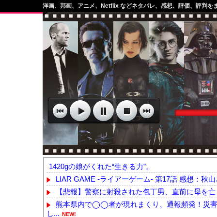
洋画、邦画、アニメ、Netflix などネタバレ、感想、評価、評判を
1420gの娘がくれた“生きる力”。
LIAR GAME -ライアーゲーム- 第17話 感想：秋山
【悲報】警察に射殺された包丁男、直前に母を亡く
熊本県内で◯◯者が現れまくり、通報頻発！災害
し...
NEW!