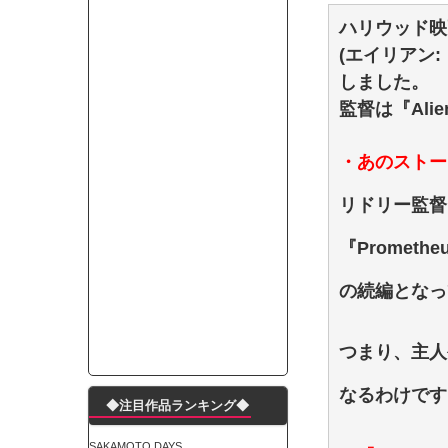
ランJ民ワイ、新しいランニングシューズを手に
ハリウッド映画
モーニングショー「視聴率5.2％！」テレビ朝日「
(エイリアン:
出自が社長にバレて「愛人になれ」と脅された。辞
しました。
【唖然】渋谷のホームレス対策、とんでもない領
監督は『Al
子供部屋おじさんなんですがコード類の配線ぐちゃ
ポルシェが満を持して送り出す初EV 「タイカン」
・あのストー
【朗報】阪神のドラフト、ガチで大当たりだったｗ
下半身トレーニング、太ももに自信ニキきてくれ
リドリー監督
Powered by livedoor 相互RSS
『Prometh
の続編となっ
つまり、主人
なるわけです
◆注目作品ランキング◆
SAKAMOTO DAYS