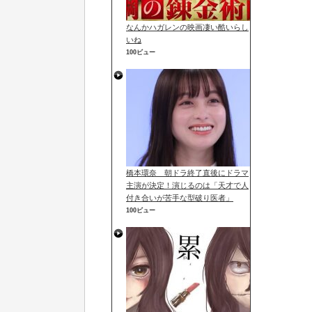
なんかハガレンの映画凄い酷いらし
いね
100ビュー
橋本環奈 朝ドラ終了直後にドラマ
主演が決定！演じるのは「天才で人
付き合いが苦手な型破り医者」
100ビュー