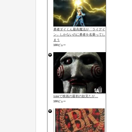
勇者ダイくん最高魔法が「ライデイ
ン」しかないのに勇者を名乗ってし
まう
100ビュー
sawて映画の最初の奴見たが…
100ビュー