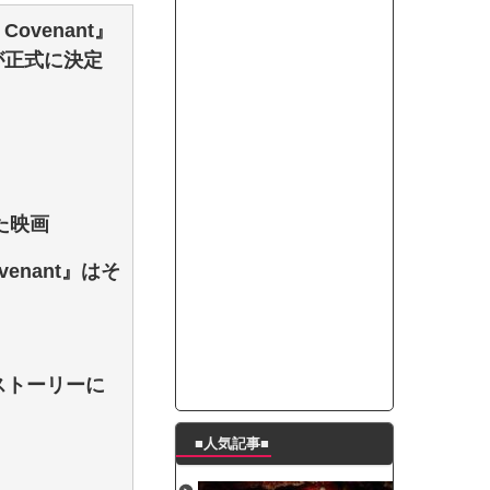
ートこれで行っていー？」ﾊﾟｼｬ
ovenant』
って本当に美味しいと思うか？」
とが正式に決定
たんの破壊力が半端ない【梅咲遥】
ングシューズを手に入れる
29 新生ベビメタ表紙」
％！」テレビ朝日「ひたすら自民批判！」...
れ」と脅された。辞めたら1週間もしないう...
策、とんでもない領域へｗｗｗｗｗｗ
た映画
で接触事故
venant』はそ
キングが酷すぎるｗｗｗｗｗ
ストーリーに
■人気記事■