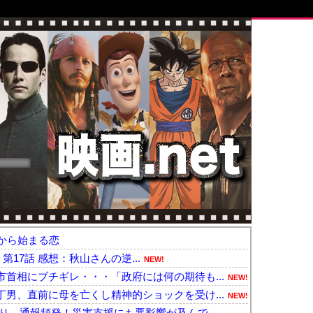
から始まる恋
- 第17話 感想：秋山さんの逆...
NEW!
首相にブチギレ・・・「政府には何の期待も...
NEW!
男、直前に母を亡くし精神的ショックを受け...
NEW!
り、通報頻発！災害支援にも悪影響が及んで