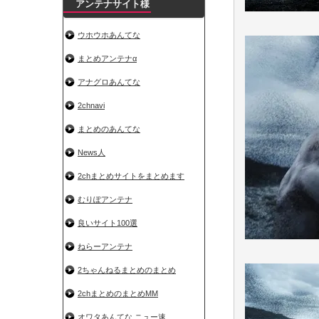
アンテナサイト様
ウホウホあんてな
まとめアンテナα
アナグロあんてな
2chnavi
まとめのあんてな
News人
2chまとめサイトをまとめます
むりぽアンテナ
良いサイト100選
ねらーアンテナ
2ちゃんねるまとめのまとめ
2chまとめのまとめMM
オワタあんてな ニュー速