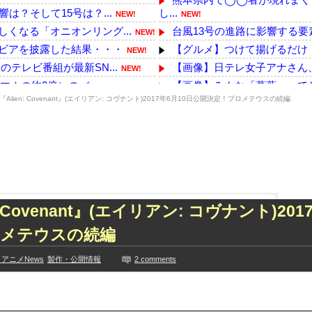
は？そして15号は？...
し...
NEW!
NEW!
くなる「オニオンリング...
台風13号の進路に影響する要素
NEW!
ビアを披露した結果・・・
【グルメ】つけて揚げるだけ！
NEW!
テレビ番組が最新SN...
【画像】日テレ女子アナさん
NEW!
ホの約2倍）のバ...
【画像】みんな「葛葉」って
NEW!
『Alien: Covenant』(エイリアン: コヴナント)2017年6月10日公開決定！プロメテウスの続編
海外「全部日本の真似だったの
っていた・・・・
中国の最新スマホ遂に9070m
NEW!
侵入しそうなアイドル
PCパーツ高すぎて自作する
NEW!
を取りお胸に押し当てる...
【熊本地震】イオンの猫カフ
NEW!
ビア復帰ｗｗｗｗｗ
【デレマス】Pの家の合鍵を
NEW!
た久保史緒里と中村麗...
【画像】海にいたカップルさん
: Covenant』(エイリアン: コヴナント)20
技に初挑戦‼
【悲報】渡邊渚さん「キスしろ
ズリ‼
韓国人「韓国が米韓通貨スワッ
ロメテウスの続編
見や総括を踏まえ、適...
【速報】れいわ新選組が「い
アニメNews
製作・公開情報
2 comments
ちらｗｗｗｗｗｗ
【画像】小倉ゆうか（元・小
に!?超巨大マネ...
【乃木坂】水谷豊の息子、三山
ない【梅咲遥】
【TWICE】サナが佐藤健と