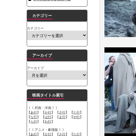
カテゴリー
カテゴリー
アーカイブ
アーカイブ
映画タイトル索引
《《 邦画・洋画 》》
【
あ行
】 【
か行
】 【
さ行
】 【
た行
】
【
な行
】 【
は行
】 【
ま行
】 【
や行
】
【
ら行
】 【
わ行
】
《《 アニメ・劇場版 》》
【
あ行
】 【
か行
】 【
さ行
】 【
た行
】