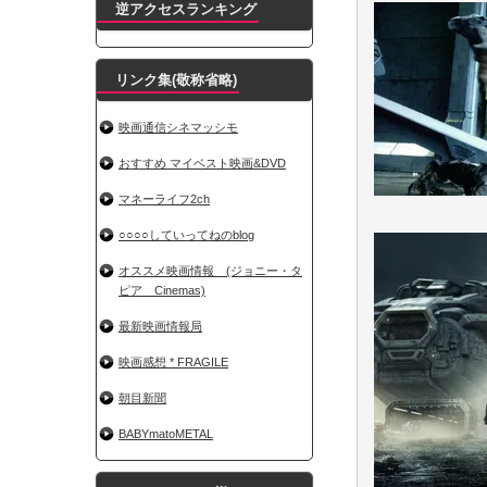
逆アクセスランキング
リンク集(敬称省略)
映画通信シネマッシモ
おすすめ マイベスト映画&DVD
マネーライフ2ch
○○○○していってねのblog
オススメ映画情報 (ジョニー・タ
ピア Cinemas)
最新映画情報局
映画感想 * FRAGILE
朝目新聞
BABYmatoMETAL