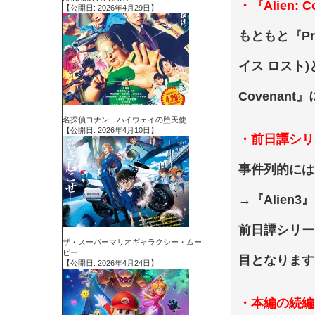
・『Alien:
【公開日: 2026年4月29日】
もともと『Pro
イス ロスト
Covenan
名探偵コナン ハイウェイの堕天使
【公開日: 2026年4月10日】
・前日譚シリ
事件列的には、『
→『Alien
前日譚シリーズ
ザ・スーパーマリオギャラクシー・ムー
ビー
目となります
【公開日: 2026年4月24日】
・本編の続編