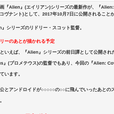
入れる
【画像】彼女「ねー、今日のデ
『Alien』(エイリアン)シリーズの最新作が、『Alien: C
ひたすら自民批判！」...
外国人「お前らビッグマック
 コヴナント)として、2017年10月7日に公開されるこ
めたら1週間もしないう...
メイドの格好してるちょちょ
域へｗｗｗｗｗｗ
ランJ民ワイ、新しいランニ
ien』シリーズのリドリー・スコット監督。
ぐちゃさせない方法教え...
BABYMETAL「PMC Vol.
はテスラのライバルに...
モーニングショー「視聴率5.2
リーのあとが描かれる予定
ｗｗｗｗｗｗｗｗｗｗｗ...
出自が社長にバレて「愛人にな
ｗｗｗｗｗｗｗｗｗ
【唖然】渋谷のホームレス対
といえば、『Alien』シリーズの前日譚として公開され
【速報】川島海荷、警視庁前
eus』(プロメテウス)の監督でもあり、今回の『Alien: Co
本田翼が好きなB'zの曲ラン
Powered by livedoor 相互RSS
ています。
公とアンドロイドが○○○○○の○○に飛んでいったあとの
。