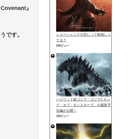
ovenant』
そうです。
ショーシャンクの空にって映画しっ
てる？
200ビュー
ハリウッド版ゴジラ「ゴジラ2 キン
グ・オブ・モンスターズ」の最新予
告編が公開！
100ビュー