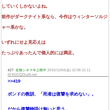
していくしかないよね。
前作がダークナイト系なら、今作はウィンターソルジ
ャー系かな。
いずれにせよ見応えは
たっぷりあったんで個人的には満足。
427:
名無シネマ＠上映中
2015/12/04(金) 22:06:22.11
ID:KGCQOcaN.net
>>419
ボンドの教訓、「死者は復讐を求めない」。
だから復讐物語は無いと思う。