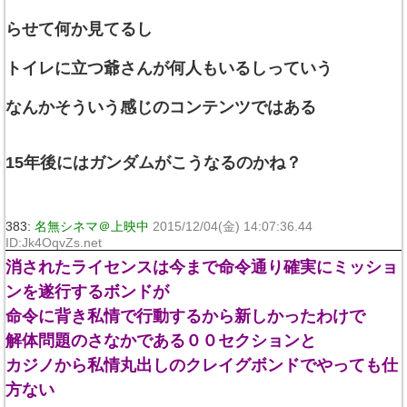
らせて何か見てるし
トイレに立つ爺さんが何人もいるしっていう
なんかそういう感じのコンテンツではある
15年後にはガンダムがこうなるのかね？
383:
名無シネマ＠上映中
2015/12/04(金) 14:07:36.44
ID:Jk4OqvZs.net
消されたライセンスは今まで命令通り確実にミッショ
ンを遂行するボンドが
命令に背き私情で行動するから新しかったわけで
解体問題のさなかである００セクションと
カジノから私情丸出しのクレイグボンドでやっても仕
方ない