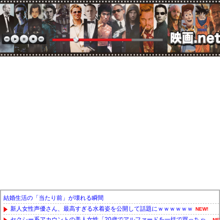
結婚生活の「当たり前」が壊れる瞬間
新人女性声優さん、最高すぎる水着姿を公開して話題にｗｗｗｗｗｗ
NEW!
セクシー系アカウントの美人女性「20歳でアルファードを一括で買っちゃ...
NE