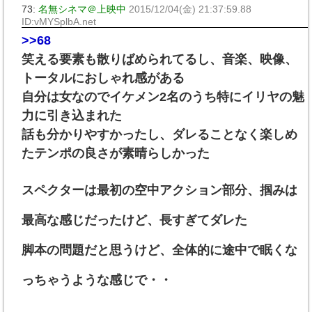
73:
名無シネマ＠上映中
2015/12/04(金) 21:37:59.88
ID:vMYSplbA.net
>>68
笑える要素も散りばめられてるし、音楽、映像、
トータルにおしゃれ感がある
自分は女なのでイケメン2名のうち特にイリヤの魅
力に引き込まれた
話も分かりやすかったし、ダレることなく楽しめ
たテンポの良さが素晴らしかった
スペクターは最初の空中アクション部分、掴みは
最高な感じだったけど、長すぎてダレた
脚本の問題だと思うけど、全体的に途中で眠くな
っちゃうような感じで・・