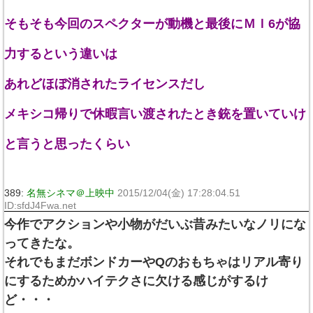
そもそも今回のスペクターが動機と最後にＭＩ6が協
力するという違いは
あれどほぼ消されたライセンスだし
メキシコ帰りで休暇言い渡されたとき銃を置いていけ
と言うと思ったくらい
389:
名無シネマ＠上映中
2015/12/04(金) 17:28:04.51
ID:sfdJ4Fwa.net
今作でアクションや小物がだいぶ昔みたいなノリにな
ってきたな。
それでもまだボンドカーやQのおもちゃはリアル寄り
にするためかハイテクさに欠ける感じがするけ
ど・・・