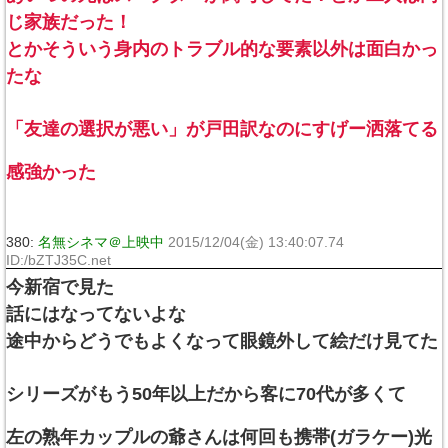
じ家族だった！
とかそういう身内のトラブル的な要素以外は面白かっ
たな
「友達の選択が悪い」が戸田訳なのにすげー洒落てる
感強かった
380:
名無シネマ＠上映中
2015/12/04(金) 13:40:07.74
ID:/bZTJ35C.net
今新宿で見た
話にはなってないよな
途中からどうでもよくなって眼鏡外して絵だけ見てた
シリーズがもう50年以上だから客に70代が多くて
左の熟年カップルの爺さんは何回も携帯(ガラケー)光