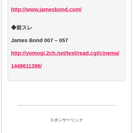
http://www.jamesbond.com/
◆前スレ
James Bond 007 – 057
http://yomogi.2ch.net/test/read.cgi/cinema/
1448611396/
スポンサーリンク