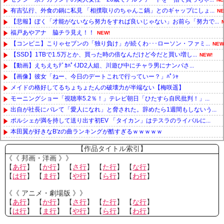
有吉弘行、外食の鍋に私見 「相撲取りのちゃんこ鍋」とのギャップにしょ...
NE
【悲報】ぼく「才能がないなら努力をすれば良いじゃない」お前ら「努力で...
福戸あやアナ 脇チラ見え！！
NEW!
【コンビニ】こりゃセブンの「独り負け」が続くわ･･･ローソン・ファミ...
NEW
【SSD】1TBで1.5万とか、買った時の倍なんだけど今だと買い増し...
NEW!
【動画】えちえちﾃﾞｶﾊﾟｲJD2人組、川遊び中にチャラ男にナンパさ...
【画像】彼女「ねー、今日のデートこれで行っていー？」ﾊﾟｼｬ
メイドの格好してるちょちょたんの破壊力が半端ない【梅咲遥】
モーニングショー「視聴率5.2％！」テレビ朝日「ひたすら自民批判！」...
出自が社長にバレて「愛人になれ」と脅された。辞めたら1週間もしないう...
ポルシェが満を持して送り出す初EV 「タイカン」はテスラのライバルに...
本田翼が好きなB'zの曲ランキングが酷すぎるｗｗｗｗｗ
Powered by livedoor 相互RSS
【作品タイトル索引】
《《 邦画・洋画 》》
【
あ行
】 【
か行
】 【
さ行
】 【
た行
】 【
な行
】
【
は行
】 【
ま行
】 【
や行
】 【
ら行
】 【
わ行
】
《《 アニメ・劇場版 》》
【
あ行
】 【
か行
】 【
さ行
】 【
た行
】 【
な行
】
【
は行
】 【
ま行
】 【
や行
】 【
ら行
】 【
わ行
】