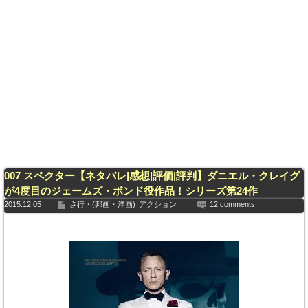
007 スペクター【ネタバレ|感想|評価|評判】ダニエル・クレイグ
が4度目のジェームズ・ボンド役作品！シリーズ第24作
2015.12.05
さ行・(邦画・洋画)
アクション
12 comments