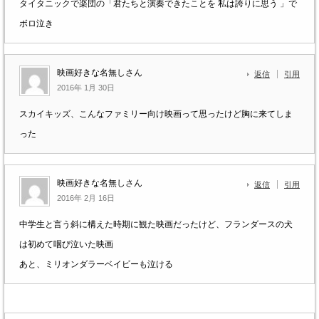
タイタニックで楽団の「君たちと演奏できたことを 私は誇りに思う 」で
ボロ泣き
映画好きな名無しさん
返信
引用
2016年 1月 30日
スカイキッズ、こんなファミリー向け映画って思ったけど胸に来てしま
った
映画好きな名無しさん
返信
引用
2016年 2月 16日
中学生と言う斜に構えた時期に観た映画だったけど、フランダースの犬
は初めて咽び泣いた映画
あと、ミリオンダラーベイビーも泣ける