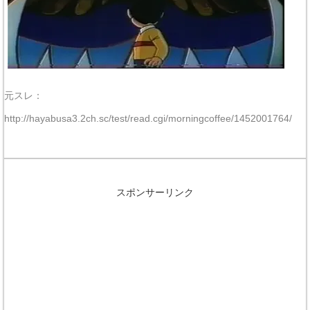
元スレ：
http://hayabusa3.2ch.sc/test/read.cgi/morningcoffee/1452001764/
スポンサーリンク