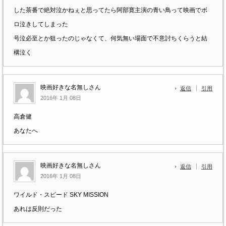
した茶番で絶対泣かねぇと思ってたら阿部寛主演の青い鳥って映画でボ
ロ泣きしてしまった
号泣必至とか狙ったのじゃなくて、何気無い場面で不意討ちくらうと結
構泣く
映画好きな名無しさん
返信
引用
2016年 1月 08日
高倉健
あなたへ
映画好きな名無しさん
返信
引用
2016年 1月 08日
ワイルド・スピード SKY MISSION
あれは反則だった