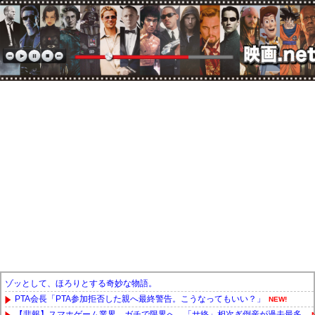
ゾッとして、ほろりとする奇妙な物語。
PTA会長「PTA参加拒否した親へ最終警告。こうなってもいい？」
NEW!
【悲報】スマホゲーム業界、ガチで限界へ…「サ終」相次ぎ倒産が過去最多...