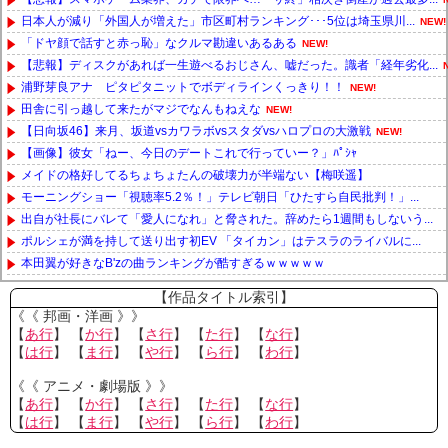
日本人が減り「外国人が増えた」市区町村ランキング･･･5位は埼玉県川...
NEW!
「ドヤ顔で話すと赤っ恥」なクルマ勘違いあるある
NEW!
【悲報】ディスクがあれば一生遊べるおじさん、嘘だった。識者「経年劣化...
浦野芽良アナ ピタピタニットでボディラインくっきり！！
NEW!
田舎に引っ越して来たがマジでなんもねえな
NEW!
【日向坂46】来月、坂道vsカワラボvsスタダvsハロプロの大激戦
NEW!
【画像】彼女「ねー、今日のデートこれで行っていー？」ﾊﾟｼｬ
メイドの格好してるちょちょたんの破壊力が半端ない【梅咲遥】
モーニングショー「視聴率5.2％！」テレビ朝日「ひたすら自民批判！」...
出自が社長にバレて「愛人になれ」と脅された。辞めたら1週間もしないう...
ポルシェが満を持して送り出す初EV 「タイカン」はテスラのライバルに...
本田翼が好きなB'zの曲ランキングが酷すぎるｗｗｗｗｗ
Powered by livedoor 相互RSS
【作品タイトル索引】
《《 邦画・洋画 》》
【
あ行
】 【
か行
】 【
さ行
】 【
た行
】 【
な行
】
【
は行
】 【
ま行
】 【
や行
】 【
ら行
】 【
わ行
】
《《 アニメ・劇場版 》》
【
あ行
】 【
か行
】 【
さ行
】 【
た行
】 【
な行
】
【
は行
】 【
ま行
】 【
や行
】 【
ら行
】 【
わ行
】