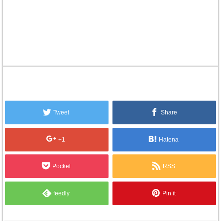
Tweet
Share
+1
Hatena
Pocket
RSS
feedly
Pin it