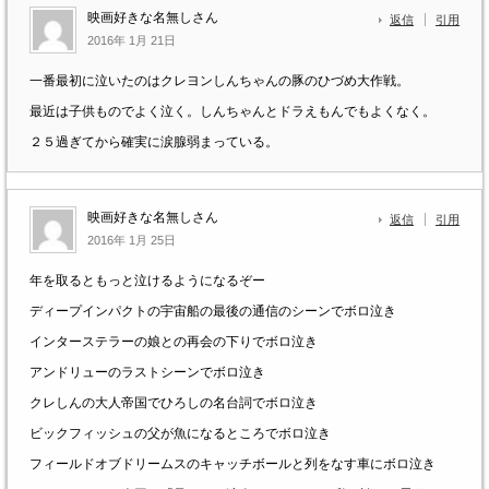
映画好きな名無しさん
返信
引用
2016年 1月 21日
一番最初に泣いたのはクレヨンしんちゃんの豚のひづめ大作戦。
最近は子供ものでよく泣く。しんちゃんとドラえもんでもよくなく。
２５過ぎてから確実に涙腺弱まっている。
映画好きな名無しさん
返信
引用
2016年 1月 25日
年を取るともっと泣けるようになるぞー
ディープインパクトの宇宙船の最後の通信のシーンでボロ泣き
インターステラーの娘との再会の下りでボロ泣き
アンドリューのラストシーンでボロ泣き
クレしんの大人帝国でひろしの名台詞でボロ泣き
ビックフィッシュの父が魚になるところでボロ泣き
フィールドオブドリームスのキャッチボールと列をなす車にボロ泣き