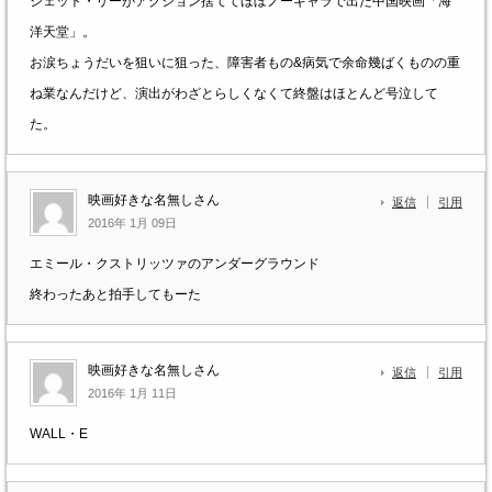
ジェット・リーがアクション捨ててほぼノーギャラで出た中国映画「海
洋天堂」。
お涙ちょうだいを狙いに狙った、障害者もの&病気で余命幾ばくものの重
ね業なんだけど、演出がわざとらしくなくて終盤はほとんど号泣して
た。
映画好きな名無しさん
返信
引用
2016年 1月 09日
エミール・クストリッツァのアンダーグラウンド
終わったあと拍手してもーた
映画好きな名無しさん
返信
引用
2016年 1月 11日
WALL・E