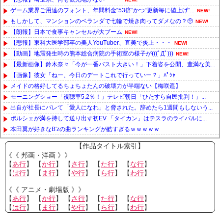
ゲーム業界ご用達のフォント、年間料金“53倍”かつ“更新毎に値上げ”...
NEW!
もしかして、マンションのベランダで七輪で焼き肉ってダメなの？🥺
NEW!
【朗報】日本で食事キャンセルが大ブーム
NEW!
【悲報】東科大医学部卒の美人YouTuber、直美で炎上・・・
NEW!
【動画】地震発生時の熊本総合病院の手術室の様子が(((ﾟДﾟ)))
NEW!
【最新画像】鈴木奈々「今が一番バスト大きい！」下着姿を公開、豊満な美...
【画像】彼女「ねー、今日のデートこれで行っていー？」ﾊﾟｼｬ
メイドの格好してるちょちょたんの破壊力が半端ない【梅咲遥】
モーニングショー「視聴率5.2％！」テレビ朝日「ひたすら自民批判！」...
出自が社長にバレて「愛人になれ」と脅された。辞めたら1週間もしないう...
ポルシェが満を持して送り出す初EV 「タイカン」はテスラのライバルに...
本田翼が好きなB'zの曲ランキングが酷すぎるｗｗｗｗｗ
Powered by livedoor 相互RSS
【作品タイトル索引】
《《 邦画・洋画 》》
【
あ行
】 【
か行
】 【
さ行
】 【
た行
】 【
な行
】
【
は行
】 【
ま行
】 【
や行
】 【
ら行
】 【
わ行
】
《《 アニメ・劇場版 》》
【
あ行
】 【
か行
】 【
さ行
】 【
た行
】 【
な行
】
【
は行
】 【
ま行
】 【
や行
】 【
ら行
】 【
わ行
】