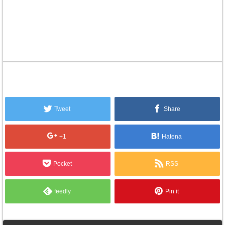
Tweet
Share
+1
Hatena
Pocket
RSS
feedly
Pin it