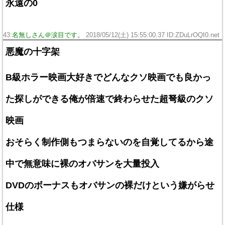
永遠の0
43:
名無しさん＠涙目です。
2018/05/12(土) 15:55:00.37 ID:ZDuLrOQI0.net
悪魔の十字架
B級ホラー映画大好きでどんなクソ映画でも良かっ
た探しができる俺が倍速で終わらせた超弩級のクソ
映画
おそらく制作側もつまらないのを自覚してるから途
中で無意味に裸のオバサンを大量投入
DVDのボーナスもオバサンの裸だけという嫌がらせ
仕様