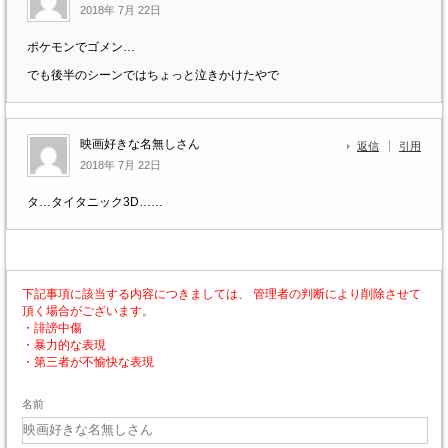
2018年 7月 22日
ポケモンでゴメン…
でも後半のシーンではちょっと泣きかけたやで
映画好きな名無しさん
返信
引用
2018年 7月 22日
タ…タイタニック3D……
下記事項に該当する内容につきましては、 管理者の判断により削除させて
頂く場合がございます。
・誹謗中傷
・暴力的な表現
・第三者が不愉快な表現
名前