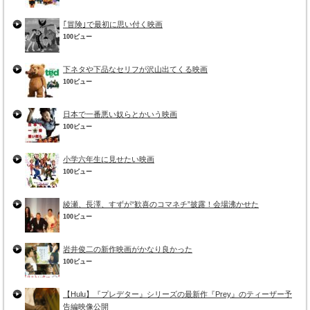
｢冒険｣で最初に思い付く映画
100ビュー
下ネタや下品なセリフが沢山出てくる映画
100ビュー
日本で一番悪い奴らとかいう映画
100ビュー
小学六年生に見せたい映画
100ビュー
綾瀬、長澤、すずが“歓喜のコマネチ”披露！会場沸かせた
100ビュー
岩井俊二の新作映画がかなり良かった
100ビュー
【Hulu】『プレデター』シリーズの最新作『Prey』のティーザー予
告編映像公開