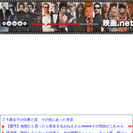
三十路女子の仕事と恋、その先にあった本音
【驚愕】地鶏だと思ったら実在するおねえさんwwwwその理由がこれｗｗ...
NE
経済紙「旅行しなくなった日本人。その原因は・・・」→ネット民、総ツッ...