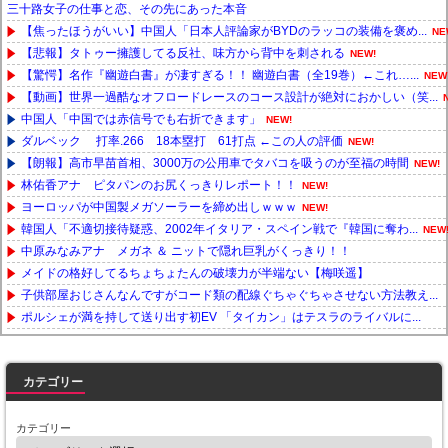
三十路女子の仕事と恋、その先にあった本音
【焦ったほうがいい】中国人「日本人評論家がBYDのラッコの装備を褒め...
NE
【悲報】タトゥー擁護してる反社、味方から背中を刺される
NEW!
【驚愕】名作『幽遊白書』が凄すぎる！！ 幽遊白書（全19巻）←これ…...
NEW
【動画】世界一過酷なオフロードレースのコース設計が絶対におかしい（笑...
中国人「中国では赤信号でも右折できます」
NEW!
ダルベック 打率.266 18本塁打 61打点 ←この人の評価
NEW!
【朗報】高市早苗首相、3000万の公用車でタバコを吸うのが至福の時間
NEW!
林佑香アナ ピタパンのお尻くっきりレポート！！
NEW!
ヨーロッパが中国製メガソーラーを締め出しｗｗｗ
NEW!
韓国人「不適切接待疑惑、2002年イタリア・スペイン戦で『韓国に奪わ...
NEW
中原みなみアナ メガネ ＆ ニットで隠れ巨乳がくっきり！！
メイドの格好してるちょちょたんの破壊力が半端ない【梅咲遥】
子供部屋おじさんなんですがコード類の配線ぐちゃぐちゃさせない方法教え...
ポルシェが満を持して送り出す初EV 「タイカン」はテスラのライバルに...
Powered by livedoor 相互RSS
カテゴリー
カテゴリー