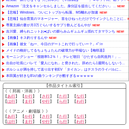
Amazon「注文をキャンセルしました。身分証を提出してください」 ...
NEW!
【悲報】Windows、ついにトップから転落、MS離れが加速
NEW!
【悲報】仙台育英のマネージャー、首をひねっただけでウインクしたことに...
専業主婦の妻が月3万ぐらいするサプリ飲んどるんやが
NEW!
吉川愛、縛られニットお●ぱいの膨らみムギュムギュ揺れてタマランち
NEW!
【画像】キス釣りするんや
NEW!
【画像】彼女「ねー、今日のデートこれで行っていー？」ﾊﾟｼｬ
メイドの格好してるちょちょたんの破壊力が半端ない【梅咲遥】
モーニングショー「視聴率5.2％！」テレビ朝日「ひたすら自民批判！」...
出自が社長にバレて「愛人になれ」と脅された。辞めたら1週間もしないう...
ポルシェが満を持して送り出す初EV 「タイカン」はテスラのライバルに...
本田翼が好きなB'zの曲ランキングが酷すぎるｗｗｗｗｗ
Powered by livedoor 相互RSS
【作品タイトル索引】
《《 邦画・洋画 》》
【
あ行
】 【
か行
】 【
さ行
】 【
た行
】 【
な行
】
【
は行
】 【
ま行
】 【
や行
】 【
ら行
】 【
わ行
】
《《 アニメ・劇場版 》》
【
あ行
】 【
か行
】 【
さ行
】 【
た行
】 【
な行
】
【
は行
】 【
ま行
】 【
や行
】 【
ら行
】 【
わ行
】