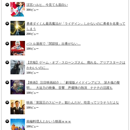
涼宮ハルヒ、今見ても面白い
300ビュー
勇者ダイくん最高魔法が「ライデイン」しかないのに勇者を名乗って
しまう
200ビュー
バトル漫画で「関節技」出番がない…
100ビュー
【悲報】ゲーム・オブ・スローンズさん、廃れる。アリアスタークは
かわいいのに…
100ビュー
【映画】 注目映画紹介：「劇場版メイドインアビス 深き魂の黎
明」 大迫力の映像、音響 声優陣の熱演 ナナチの活躍も
100ビュー
映画「英国王のスピーチ」観たんだが、吃音ってツラそうだよな
100ビュー
南極料理人とかいう映画ｗｗｗ
100ビュー