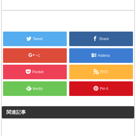
Tweet
Share
+1
Hatena
Pocket
RSS
feedly
Pin it
関連記事