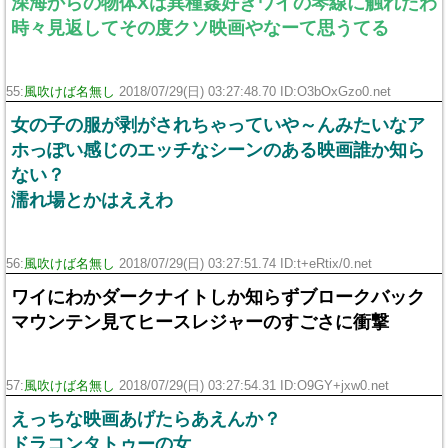
深海からの物体Xは異種姦好きワイの琴線に触れたわ
時々見返してその度クソ映画やなーて思うてる
55:
風吹けば名無し
2018/07/29(日) 03:27:48.70 ID:O3bOxGzo0.net
女の子の服が剥がされちゃっていや～んみたいなア
ホっぽい感じのエッチなシーンのある映画誰か知ら
ない？
濡れ場とかはええわ
56:
風吹けば名無し
2018/07/29(日) 03:27:51.74 ID:t+eRtix/0.net
ワイにわかダークナイトしか知らずブロークバック
マウンテン見てヒースレジャーのすごさに衝撃
57:
風吹けば名無し
2018/07/29(日) 03:27:54.31 ID:O9GY+jxw0.net
えっちな映画あげたらあえんか？
ドラコンタトゥーの女