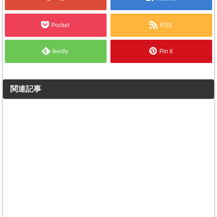
Pocket
RSS
feedly
Pin it
関連記事