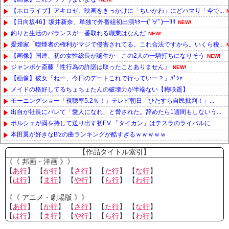
【ホロライブ】アキロゼ、映画をきっかけに「ちいかわ」にどハマり「今で...
【日向坂46】坂井新奈、単独で外番組初出演ｷﾀ━(ﾟ∀ﾟ)━!!!!
NEW!
釣りと生活のバランスが一番取れる職業はなんだ
NEW!
愛煙家「喫煙者の権利がマジで侵害されてる。これ合法ですから。いくら税...
【画像】国連、初の女性総長が誕生か この2人の一騎打ちになりそう
NEW!
ジャンポケ斎藤「性行為の許諾は取ったことありません」
NEW!
【画像】彼女「ねー、今日のデートこれで行っていー？」ﾊﾟｼｬ
メイドの格好してるちょちょたんの破壊力が半端ない【梅咲遥】
モーニングショー「視聴率5.2％！」テレビ朝日「ひたすら自民批判！」...
出自が社長にバレて「愛人になれ」と脅された。辞めたら1週間もしないう...
ポルシェが満を持して送り出す初EV 「タイカン」はテスラのライバルに...
本田翼が好きなB'zの曲ランキングが酷すぎるｗｗｗｗｗ
Powered by livedoor 相互RSS
【作品タイトル索引】
《《 邦画・洋画 》》
【
あ行
】 【
か行
】 【
さ行
】 【
た行
】 【
な行
】
【
は行
】 【
ま行
】 【
や行
】 【
ら行
】 【
わ行
】
《《 アニメ・劇場版 》》
【
あ行
】 【
か行
】 【
さ行
】 【
た行
】 【
な行
】
【
は行
】 【
ま行
】 【
や行
】 【
ら行
】 【
わ行
】