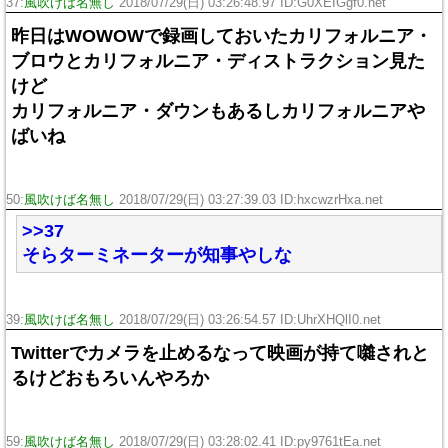
37:
風吹けば名無し
2018/07/29(日) 03:26:48.97 ID:G0XEIGgf0.net
昨日はWOWOWで録画しておいたカリフォルニア・
ブロウとカリフォルニア・ディストラクション見た
けど
カリフォルニア・ダウンもあるしカリフォルニアや
ばいね
50:
風吹けば名無し
2018/07/29(日) 03:27:39.03 ID:hxcwzrHxa.net
>>37
そらターミネーターが知事やしな
39:
風吹けば名無し
2018/07/29(日) 03:26:54.57 ID:UhrXHQlI0.net
Twitterでカメラを止めるなって映画が持て囃されと
るけどおもろいんやろか
59:
風吹けば名無し
2018/07/29(日) 03:28:02.41 ID:py9761tEa.net