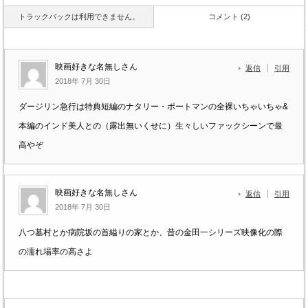
トラックバックは利用できません。
コメント (2)
映画好きな名無しさん
返信
引用
2018年 7月 30日
ダージリン急行は特典短編のナタリー・ポートマンの全裸いちゃいちゃ&
本編のインド美人との（露出無いくせに）生々しいファックシーンで最
高やぞ
映画好きな名無しさん
返信
引用
2018年 7月 30日
八つ墓村とか病院坂の首縊りの家とか、昔の金田一シリーズ映像化の際
の濡れ場率の高さよ