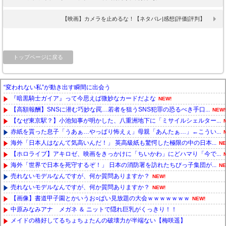
【映画】カメラを止めるな！【ネタバレ|感想|評価|評判】
トップページに戻る
“変われない私”が動き出す瞬間に出会う
『暗黒騎士ガイア』って今思えば微妙なカードだよな
NEW!
【高額報酬】SNSに潜む巧妙な罠…若者を狙うSNS犯罪の恐るべき手口...
NEW!
【なぜ東京駅？】小池知事が明かした、八重洲地下に「ミサイルシェルター...
赤紙を貰った息子「うあぁ…やっぱり怖えぇ」母親「あんたぁ…」←こうい...
海外「日本人はなんて気高いんだ！」 英高級紙も驚愕した極限の中の日本...
NE
【ホロライブ】アキロゼ、映画をきっかけに「ちいかわ」にどハマり「今で...
海外「世界で日本を死守するぞ！」 日本の消防署を訪れたちびっ子集団が...
NE
売れないモデルなんですが、何か質問ありますか？
NEW!
売れないモデルなんですが、何か質問ありますか？
NEW!
【画像】書道甲子園とかいうお○ぱい見放題の大会ｗｗｗｗｗｗｗ
NEW!
中原みなみアナ メガネ ＆ ニットで隠れ巨乳がくっきり！！
メイドの格好してるちょちょたんの破壊力が半端ない【梅咲遥】