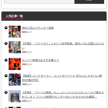
人気記事一覧
初めて読んだヤンキー漫画
500ビュー
【悲報】『フリーガイ』とかいう名作映画、面白いのに話題にならな
い
100ビュー
カンフー映画のおすすめ教えて
100ビュー
【映画】スパイダーマン スパイダーバース【2ちゃん ネタバレ|感
想|評価|評判】
100ビュー
【悲報】「マーベル映画」ちょっとシャレにならないレベルで飽きら
れてしまう ファン大絶賛のサンダーボルツがまさかの大爆死…
100ビュー