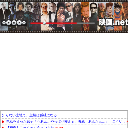
知らない土地で、主婦は孤独になる
赤紙を貰った息子「うあぁ…やっぱり怖えぇ」母親「あんたぁ…」←こうい...
【画像】これクッソうまいよな
NEW!