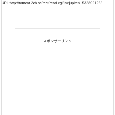
URL:http://tomcat.2ch.sc/test/read.cgi/livejupiter/1532802126/
スポンサーリンク