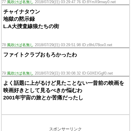
77:
風吹けば名無し
2018/07/29(日) 03:29:47.76 ID:8YmX9mwy0.net
チャイナタウン
地獄の黙示録
L.A大捜査線狼たちの街
78:
風吹けば名無し
2018/07/29(日) 03:29:51.98 ID:z8hU78ox0.net
ファイトクラブおもろかったわ
79:
風吹けば名無し
2018/07/29(日) 03:30:08.32 ID:G0XEIGgf0.net
よく話題に上がるけど見たことない一昔前の映画を
映画好きとして見るべきか悩むわ
2001年宇宙の旅とか苦痛だったし
スポンサーリンク