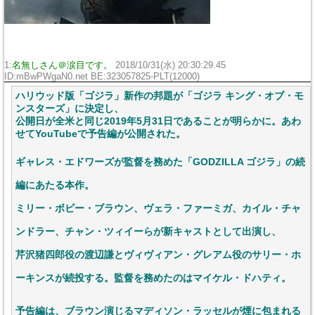
1:
名無しさん＠涙目です。
2018/10/31(水) 20:30:29.45
ID:mBwPWgaN0.net BE:323057825-PLT(12000)
ハリウッド版「ゴジラ」新作の邦題が「ゴジラ キング・オブ・モ
ンスターズ」に決定し、
公開日が全米と同じ2019年5月31日であることが明らかに。あわ
せてYouTubeで予告編が公開された。
ギャレス・エドワーズが監督を務めた「GODZILLA ゴジラ」の続
編にあたる本作。
ミリー・ボビー・ブラウン、ヴェラ・ファーミガ、カイル・チャ
ンドラー、チャン・ツィイーらが新キャストとして出演し、
芹沢猪四郎役の渡辺謙とヴィヴィアン・グレアム役のサリー・ホ
ーキンスが続投する。監督を務めたのはマイケル・ドハティ。
予告編は、ブラウン演じるマディソン・ラッセルが煙に包まれる