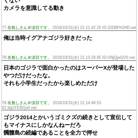
くない
カメラを意識してる動き
77:
名無しさん＠涙目です。
2018/10/31(水) 21:11:42.25 ID:32D8PHJH0.net
俺は当時イグアナゴジラ好きだった
78:
名無しさん＠涙目です。
2018/10/31(水) 21:13:29.95 ID:UNjQjeQV0.net
日本のゴジラで面白かったのはスーパーXが登場した
やつだけだったな。
それも小学生だったから楽しめただけ
79:
名無しさん＠涙目です。
2018/10/31(水) 21:14:48.53
ID:3qUYEBQo0.net
ゴジラ2014とかいうゴミクズの続きとして宣伝して
もマイナスにしかなんねーだろ
髑髏島の続編であることを全力で押せ