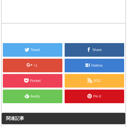
Tweet
Share
+1
Hatena
Pocket
RSS
feedly
Pin it
関連記事