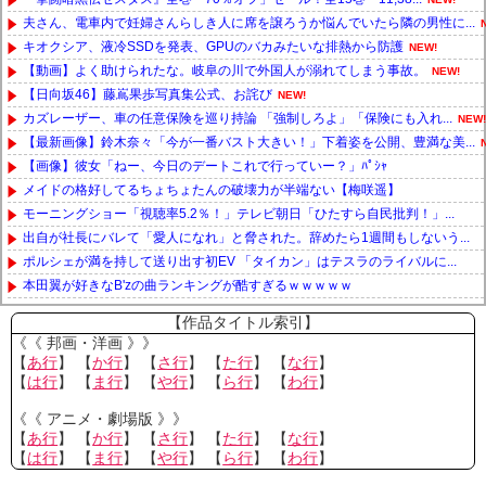
夫さん、電車内で妊婦さんらしき人に席を譲ろうか悩んでいたら隣の男性に...
キオクシア、液冷SSDを発表、GPUのバカみたいな排熱から防護
NEW!
【動画】よく助けられたな。岐阜の川で外国人が溺れてしまう事故。
NEW!
【日向坂46】藤嶌果歩写真集公式、お詫び
NEW!
カズレーザー、車の任意保険を巡り持論 「強制しろよ」「保険にも入れ...
NEW!
【最新画像】鈴木奈々「今が一番バスト大きい！」下着姿を公開、豊満な美...
【画像】彼女「ねー、今日のデートこれで行っていー？」ﾊﾟｼｬ
メイドの格好してるちょちょたんの破壊力が半端ない【梅咲遥】
モーニングショー「視聴率5.2％！」テレビ朝日「ひたすら自民批判！」...
出自が社長にバレて「愛人になれ」と脅された。辞めたら1週間もしないう...
ポルシェが満を持して送り出す初EV 「タイカン」はテスラのライバルに...
本田翼が好きなB'zの曲ランキングが酷すぎるｗｗｗｗｗ
Powered by livedoor 相互RSS
【作品タイトル索引】
《《 邦画・洋画 》》
【
あ行
】 【
か行
】 【
さ行
】 【
た行
】 【
な行
】
【
は行
】 【
ま行
】 【
や行
】 【
ら行
】 【
わ行
】
《《 アニメ・劇場版 》》
【
あ行
】 【
か行
】 【
さ行
】 【
た行
】 【
な行
】
【
は行
】 【
ま行
】 【
や行
】 【
ら行
】 【
わ行
】