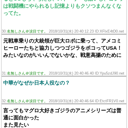
は戦闘機にやられるし記憶よりもクソつまんなくな
ってた。
30:
名無しさん＠涙目です。
2018/10/31(水) 20:40:12.23 ID:XFlxE4tD0.net
元戦車乗りの大統領が巨大ロボに乗って、アメコミ
ヒーローたちと協力しつつゴジラをボコってUSA！
みたいなのがいいんでないかな、戦意高揚のために
31:
名無しさん＠涙目です。
2018/10/31(水) 20:40:46.40 ID:Ypu5zdJ90.net
中華がなぜか日本人役なの？
32:
名無しさん＠涙目です。
2018/10/31(水) 20:40:46.64 ID:EtctFR1V0.net
言ってもマグロ大好きゴジラのアニメシリーズは普
通に面白かった
また見たい