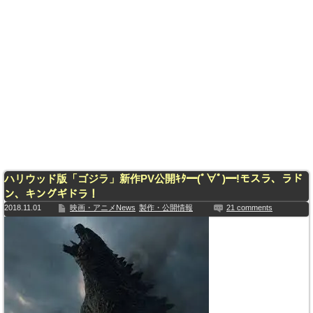
ハリウッド版「ゴジラ」新作PV公開ｷﾀ━(ﾟ∀ﾟ)━!モスラ、ラド
ン、キングギドラ！
2018.11.01
映画・アニメNews
製作・公開情報
21 comments