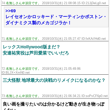
74:
名無しさん＠涙目です。
2018/10/31(水) 21:08:08.15 ID:21JjDeLg0.net
>>69
レイセオンかロッキード・マーティンかボストン・
ダイナミクス製のメカゴジラか！
71:
名無しさん＠涙目です。
2018/10/31(水) 21:05:27.47 ID:fxKA//Hd0.net
レックスHollywood版まだ？
安達祐実役は芦田愛菜でいいだろ
72:
名無しさん＠涙目です。
2018/10/31(水) 21:05:49.86
ID:BLJX+XmN0.net
三大怪獣 地球最大の決戦のリメイクになるのかな？
73:
名無しさん＠涙目です。
2018/10/31(水) 21:06:34.21 ID:soPvCF6p0.net
良い画を撮りたいのは分かるけど動きが生き物っぽ