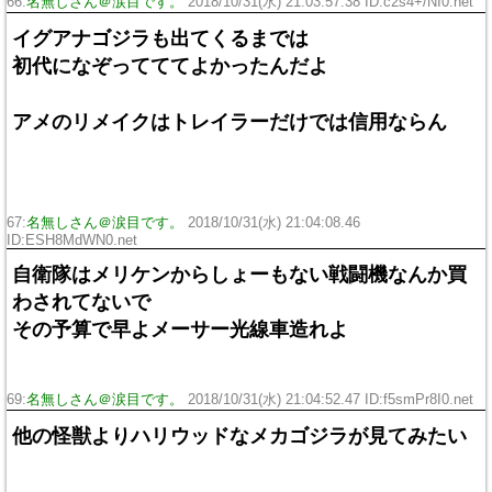
66:
名無しさん＠涙目です。
2018/10/31(水) 21:03:57.38 ID:c2s4+/NI0.net
イグアナゴジラも出てくるまでは
初代になぞってててよかったんだよ
アメのリメイクはトレイラーだけでは信用ならん
67:
名無しさん＠涙目です。
2018/10/31(水) 21:04:08.46
ID:ESH8MdWN0.net
自衛隊はメリケンからしょーもない戦闘機なんか買
わされてないで
その予算で早よメーサー光線車造れよ
69:
名無しさん＠涙目です。
2018/10/31(水) 21:04:52.47 ID:f5smPr8I0.net
他の怪獣よりハリウッドなメカゴジラが見てみたい