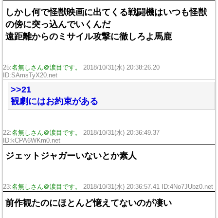
しかし何で怪獣映画に出てくる戦闘機はいつも怪獣
の傍に突っ込んでいくんだ
遠距離からのミサイル攻撃に徹しろよ馬鹿
25:
名無しさん＠涙目です。
2018/10/31(水) 20:38:26.20
ID:SAmsTyX20.net
>>21
観劇にはお約束がある
22:
名無しさん＠涙目です。
2018/10/31(水) 20:36:49.37
ID:kCPA6WKm0.net
ジェットジャガーいないとか素人
23:
名無しさん＠涙目です。
2018/10/31(水) 20:36:57.41 ID:4No7JUbz0.net
前作観たのにほとんど憶えてないのが凄い