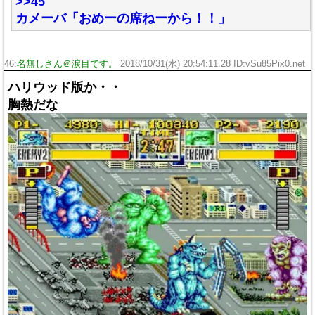
>>45
カメーバ「おめーの席ねーから！！」
46:
名無しさん＠涙目です。
2018/10/31(水) 20:54:11.28 ID:vSu85Pix0.net
ハリウッド版か・・
胸熱だな