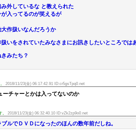
踏み外しているな と教えられた
ンが入ってるのが笑えるが
動大作扱いなんだろうか
作扱いをされていたみなさまにお訊きしたいところでは
ねきみたち？
す。
2018/11/23(金) 06:17:42.91 ID:cr5gsTpq0.net
ューチャーとかは入ってないのか
す。
2018/11/23(金) 06:32:40.10 ID:vZk2zp9o0.net
トラブルでＤＶＤになったのほんの数年前だしね。