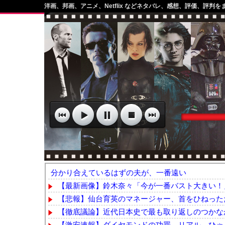
洋画、邦画、アニメ、Netflix などネタバレ、感想、評価、評判を
分かり合えているはずの夫が、一番遠い
【最新画像】鈴木奈々「今が一番バスト大きい！」
【悲報】仙台育英のマネージャー、首をひねっただ
【徹底議論】近代日本史で最も取り返しのつかな
【激安速報】ダイヤモンドの功罪、リアル、ひゃくえむ