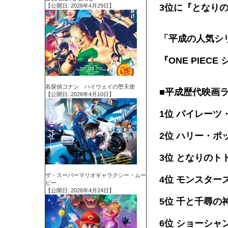
【公開日: 2026年4月29日】
3位に『となり
「平成の人気シリ
『ONE PIE
名探偵コナン ハイウェイの堕天使
■平成歴代映画
【公開日: 2026年4月10日】
1位 パイレー
2位 ハリー・ポ
3位 となりのト
ザ・スーパーマリオギャラクシー・ムー
4位 モンスター
ビー
【公開日: 2026年4月24日】
5位 千と千尋の
6位 ショーシャ