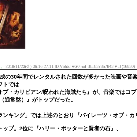
ひたすら自民批判！」...
メイドの格好してるちょちょ
めたら1週間もしないう...
ランJ民ワイ、新しいランニ
域へｗｗｗｗｗｗ
BABYMETAL「PMC Vol.
ぐちゃさせない方法教え...
モーニングショー「視聴率5.2
はテスラのライバルに...
出自が社長にバレて「愛人にな
ｗｗｗｗｗｗｗｗｗｗｗ...
【唖然】渋谷のホームレス対
ｗｗｗｗｗｗｗｗｗ
【速報】川島海荷、警視庁前
本田翼が好きなB'zの曲ラン
す。
2018/11/23(金) 06:16:27.11 ID:V5IdeIRG0.net BE:837857943-PLT(16930)
Powered by livedoor 相互RSS
、平成の30年間でレンタルされた回数が多かった映画や音
フトでは
ブ・カリビアン/呪われた海賊たち』が、音楽ではコブク
EST（通常盤）』がトップだった。
ランキング」では上述のとおり『パイレーツ・オブ・カ
トップ。2位に『ハリー・ポッターと賢者の石』、