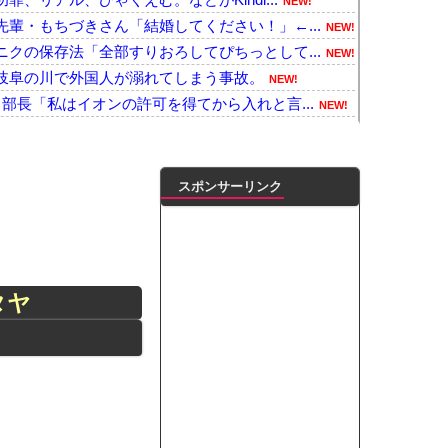
NEW!
輩・もちづきさん「結婚してください！」←...
NEW!
クの保存法「全部すりおろしてぴちっとして...
NEW!
岐阜の川で外国人が溺れてしまう事故。
NEW!
部長「私はイオンの許可を得てから入れと言...
NEW!
し訳ないが消費税1%になったらその分商品...
NEW!
ンがゴルフクラブをもって事務所を襲撃...
NEW!
時コケた親父が荷物で腹を突いて胃袋が切れ...
NEW!
スポンサーリンク
教えて下さい！
NEW!
った時、どうすればいい？
NEW!
核放棄しなければロシア侵攻しなかった」！
NEW!
い？」便器にコメ40キロ投入で下水管が崩...
NEW!
タヤ
のゲリラ豪雨が直撃、水が溢れてどんどん浸...
NEW!
に気付いたｗｗｗｗワイ「ほほぅ、これが面...
NEW!
ないるんだな！！！【乃木坂46】他
NEW!
凌輝がW不倫‼共演した久保史緒里と中村麗...
ートこれで行っていー？」ﾊﾟｼｬ
って本当に美味しいと思うか？」