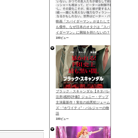
映画『スパイダーマン』がまたして
も傑作。なぜ日本のオタクは『スパ
イダーマン』に興味を持たないの？
100ビュー
ブラック・スキャンダル【ネタバレ
注意|感想|評価】ジョニー・デップ
主演最新作！実在の凶悪犯ジェーム
ズ・“ホワイティ”・バルジャーの物
語
100ビュー