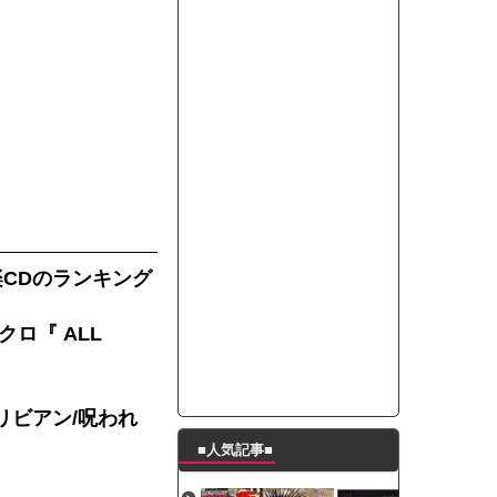
たんの破壊力が半端ない【梅咲遥】
ングシューズを手に入れる
29 新生ベビメタ表紙」
％！」テレビ朝日「ひたすら自民批判！」...
れ」と脅された。辞めたら1週間もしないう...
策、とんでもない領域へｗｗｗｗｗｗ
で接触事故
キングが酷すぎるｗｗｗｗｗ
楽CDのランキング
ロ『 ALL
リビアン/呪われ
■人気記事■