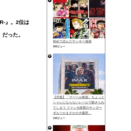
R-』。2位は
ズ』だった。
初めて読んだヤンキー漫画
500ビュー
【悲報】「マーベル映画」ちょっと
シャレにならないレベルで飽きられ
てしまう ファン大絶賛のサンダー
ボルツがまさかの大爆死…
100ビュー