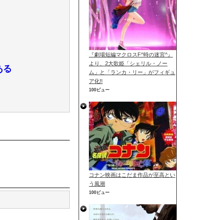
『劇場短編マクロスF^時の迷宮^』
より、2大歌姫「シェリル・ノー
ある
ム」と「ランカ・リー」がフィギュ
ア化!!
100ビュー
コナン映画はこだま作品が至高とい
う風潮
100ビュー