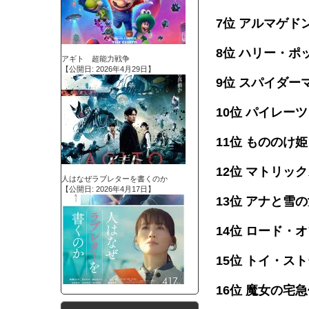
7位 アルマゲド
8位 ハリー・ポ
アギト 超能力戦争
【公開日: 2026年4月29日】
9位 スパイダー
10位 パイレ
11位 もののけ姫
12位 マトリッ
人はなぜラブレターを書くのか
【公開日: 2026年4月17日】
13位 アナと雪
14位 ロード・
15位 トイ・ス
16位 魔女の宅