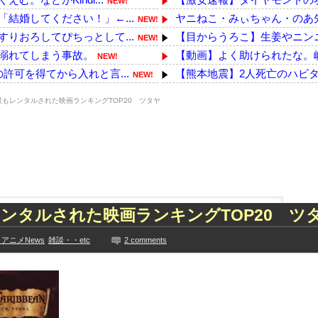
NEW!
結婚してください！」←...
ヤニねこ・みぃちゃん・のあ先
NEW!
りおろしてぴちっとして...
【目からうろこ】生姜やニンニ
NEW!
溺れてしまう事故。
【動画】よく助けられたな。
NEW!
許可を得てから入れと言...
【熊本地震】2人死亡のハビタ
NEW!
になったらその分商品...
【悲報】町のお弁当屋さん「申
NEW!
最もレンタルされた映画ランキングTOP20 ツタヤ
って事務所を襲撃...
【YG】BLACKPINKのファ
NEW!
で腹を突いて胃袋が切れ...
親父が自転車で事故った。その
NEW!
調剤薬局の事務で働いてる人
!
シア侵攻しなかった」！
非モテ独身で急に人恋しくな
NEW!
キロ投入で下水管が崩...
石破茂前総理「ウクライナが
NEW!
た久保史緒里と中村麗...
「便器をブラックホールと勘違
ンタルされた映画ランキングTOP20 ツ
技に初挑戦‼
路上駐車中のテスラ車を超弩級
見や総括を踏まえ、適...
【驚愕】名作『転スラ』凄い事
アニメNews
雑談・・etc
2 comments
ちらｗｗｗｗｗｗ
乃木坂の10月生まれってこん
に!?超巨大マネ...
【乃木坂】水谷豊の息子、三山
ない【梅咲遥】
【画像】彼女「ねー、今日のデ
入れる
外国人「お前らビッグマック