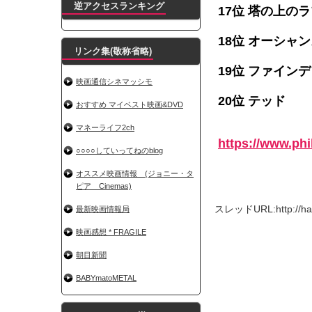
逆アクセスランキング
17位 塔の上の
18位 オーシャン
リンク集(敬称省略)
19位 ファイン
映画通信シネマッシモ
20位 テッド
おすすめ マイベスト映画&DVD
マネーライフ2ch
https://www.ph
○○○○していってねのblog
オススメ映画情報 (ジョニー・タ
ピア Cinemas)
スレッドURL:http://haya
最新映画情報局
映画感想 * FRAGILE
朝目新聞
BABYmatoMETAL