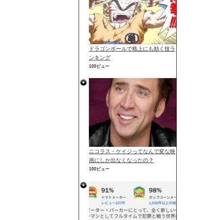
ドラゴンボールで格上にも効く技ラ
ンキング
100ビュー
ニコラス・ケイジってなんで変な映
画にしか出なくなったの？
100ビュー