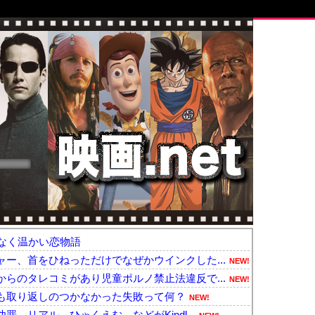
なく温かい恋物語
ー、首をひねっただけでなぜかウインクした...
NEW!
らのタレコミがあり児童ポルノ禁止法違反で...
NEW!
も取り返しのつかなかった失敗って何？
NEW!
、リアル、ひゃくえむ。などがKindl...