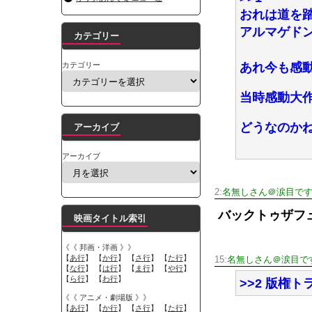
おれは道を
アルマゲド
カテゴリー
カテゴリー
あれ今も感
当時感動大
どうなのか
アーカイブ
アーカイブ
2:
名無しさん＠涙目で
バックトゥザフ
映画タイトル索引
《《 邦画・洋画 》》
【
あ行
】 【
か行
】 【
さ行
】 【
た行
】
15:
名無しさん＠涙目で
【
な行
】 【
は行
】 【
ま行
】 【
や行
】
【
ら行
】 【
わ行
】
>>2 版権
《《 アニメ・劇場版 》》
【
あ行
】 【
か行
】 【
さ行
】 【
た行
】