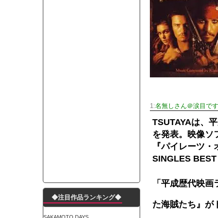
モーニングショー「視聴率5.2％！」テレビ朝日「
出自が社長にバレて「愛人になれ」と脅された。辞
【唖然】渋谷のホームレス対策、とんでもない領
子供部屋おじさんなんですがコード類の配線ぐちゃ
ポルシェが満を持して送り出す初EV 「タイカン」
【朗報】阪神のドラフト、ガチで大当たりだったｗ
下半身トレーニング、太ももに自信ニキきてくれ
Powered by livedoor 相互RSS
1:
名無しさん＠涙目で
TSUTAYAは
を発表。映像ソ
『パイレーツ・オ
SINGLES B
「平成歴代映画
◆注目作品ランキング◆
た海賊たち』が
SAKAMOTO DAYS