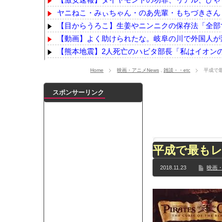
ヤニねこ・みぃちゃん・のあ先輩・もちづきさん「
【目からうろこ】生姜やニンニクの保存法「全部す
【動画】よく助けられたな。岐阜の川で外国人が
【熊本地震】2人死亡のハビタ部長「私はイオンの
【悲報】町のお弁当屋さん「申し訳ないが消費税1%
Home
映画・アニメNews
,
雑談・・etc
平成で
【YG】BLACKPINKのファンがゴルフクラブをも
親父が自転車で事故った。その時コケた親父が荷物
スポンサーリンク
調剤薬局の事務で働いてる人教えて下さい！
NEW
石破茂前総理「ウクライナが核放棄しなければロ
「便器をブラックホールと勘違い？」便器にコメ40
【乃木坂】水谷豊の息子、三山凌輝がW不倫‼共演し
平成で最もレ
【TWICE】サナが佐藤健とダブル主演の映画で演
【速報】石破首相 大敗の責任「両院議員総会での意
2018.11.23
映画・
【画像】色盲にはグレーにしか見えない事実がこ
『鬼滅の刃 無限城編』3部作で興収2000億円も視野
メイドの格好してるちょちょたんの破壊力が半端
ランJ民ワイ、新しいランニングシューズを手に