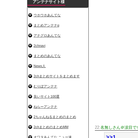
アンテナサイト様
ウホウホあんてな
まとめアンテナα
アナグロあんてな
2chnavi
まとめのあんてな
News人
2chまとめサイトをまとめます
むりぽアンテナ
良いサイト100選
ねらーアンテナ
2ちゃんねるまとめのまとめ
2chまとめのまとめMM
22:
名無しさん＠涙目で
>>1
オワタあんてな ニュー速