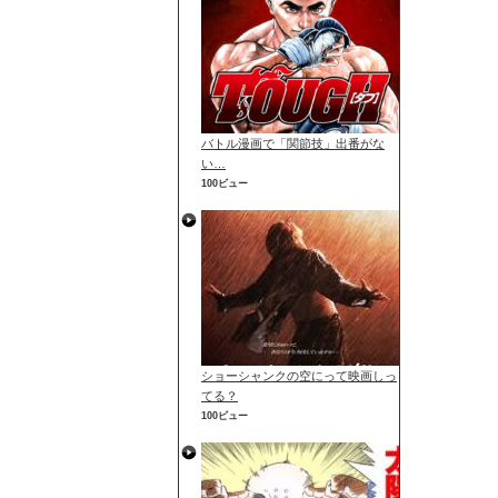
バトル漫画で「関節技」出番がな
い…
100ビュー
ショーシャンクの空にって映画しっ
てる？
100ビュー