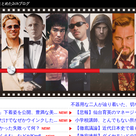
まとめた2chブログ
不器用な二人が辿り着いた、切
下着姿を公開、豊満な美...
【悲報】仙台育英のマネージャ
NEW!
けでなぜかウインクした...
小学校講師、とんでもない所か
NEW!
かった失敗って何？
【徹底議論】近代日本史で最
NEW!
。などがKindl...
【激安速報】ダイヤモンドの功罪