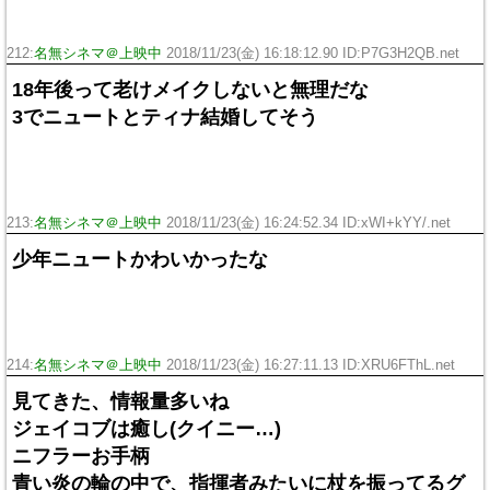
212:
名無シネマ＠上映中
2018/11/23(金) 16:18:12.90 ID:P7G3H2QB.net
18年後って老けメイクしないと無理だな
3でニュートとティナ結婚してそう
213:
名無シネマ＠上映中
2018/11/23(金) 16:24:52.34 ID:xWI+kYY/.net
少年ニュートかわいかったな
214:
名無シネマ＠上映中
2018/11/23(金) 16:27:11.13 ID:XRU6FThL.net
見てきた、情報量多いね
ジェイコブは癒し(クイニー…)
ニフラーお手柄
青い炎の輪の中で、指揮者みたいに杖を振ってるグ