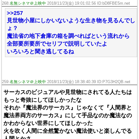
268:
名無シネマ＠上映中
2018/11/23(金) 19:01:02.56 ID:bD8FBE5m.net
>>257
見世物小屋にしかいないような生き物を見るんでし
ょ？
魔法省の地下倉庫の箱を調べればという流れから
全部要所要所でセリフで説明していたよ
いろいろと聞き逃してるね
259:
名無シネマ＠上映中
2018/11/23(金) 18:38:40.39 ID:P7G3H2QB.net
サーカスのビジュアルや見世物にされてる人たちは
もっと奇抜にしてほしかったな
それか『魔法界のサーカス』じゃなくて『人間界と
魔法界両方のサーカス』にして手品なのか魔法なの
かわからない世界にしてほしかった
火を吹く人間に全然驚かない魔法使いと楽しんでる
人間とかさ