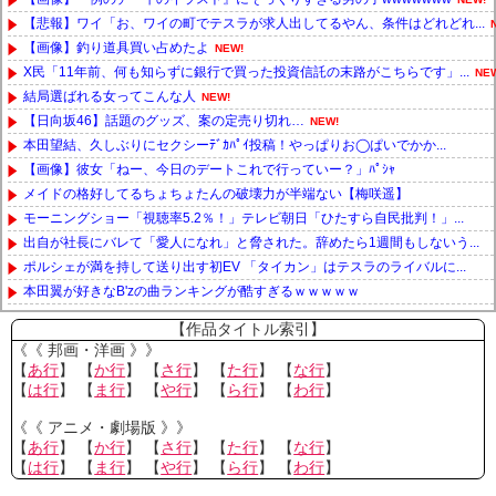
【悲報】ワイ「お、ワイの町でテスラが求人出してるやん、条件はどれどれ...
【画像】釣り道具買い占めたよ
NEW!
X民「11年前、何も知らずに銀行で買った投資信託の末路がこちらです」...
NE
結局選ばれる女ってこんな人
NEW!
【日向坂46】話題のグッズ、案の定売り切れ…
NEW!
本田望結、久しぶりにセクシーﾃﾞｶﾊﾟｲ投稿！やっぱりお◯ぱいでかか...
【画像】彼女「ねー、今日のデートこれで行っていー？」ﾊﾟｼｬ
メイドの格好してるちょちょたんの破壊力が半端ない【梅咲遥】
モーニングショー「視聴率5.2％！」テレビ朝日「ひたすら自民批判！」...
出自が社長にバレて「愛人になれ」と脅された。辞めたら1週間もしないう...
ポルシェが満を持して送り出す初EV 「タイカン」はテスラのライバルに...
本田翼が好きなB'zの曲ランキングが酷すぎるｗｗｗｗｗ
Powered by livedoor 相互RSS
【作品タイトル索引】
《《 邦画・洋画 》》
【
あ行
】 【
か行
】 【
さ行
】 【
た行
】 【
な行
】
【
は行
】 【
ま行
】 【
や行
】 【
ら行
】 【
わ行
】
《《 アニメ・劇場版 》》
【
あ行
】 【
か行
】 【
さ行
】 【
た行
】 【
な行
】
【
は行
】 【
ま行
】 【
や行
】 【
ら行
】 【
わ行
】