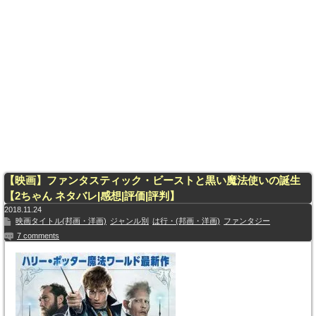
【映画】ファンタスティック・ビーストと黒い魔法使いの誕生
【2ちゃん ネタバレ|感想|評価|評判】
2018.11.24
映画タイトル(邦画・洋画)
ジャンル別
は行・(邦画・洋画)
ファンタジー
7 comments