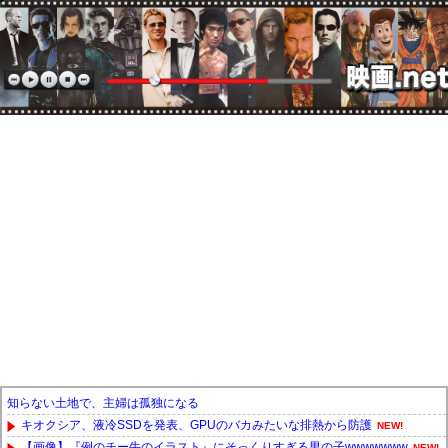
知らない土地で、主婦は孤独になる
キオクシア、液冷SSDを発表、GPUのバカみたいな排熱から防護
NEW!
【画像】『例のチー牛のイラスト』にそっくりすぎる男の子wwwwwww
NEW!