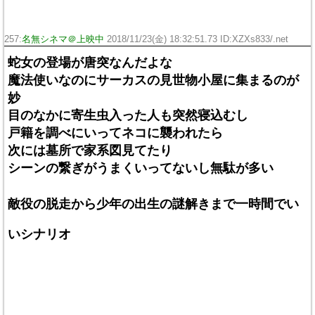
257:
名無シネマ＠上映中
2018/11/23(金) 18:32:51.73 ID:XZXs833/.net
蛇女の登場が唐突なんだよな
魔法使いなのにサーカスの見世物小屋に集まるのが
妙
目のなかに寄生虫入った人も突然寝込むし
戸籍を調べにいってネコに襲われたら
次には墓所で家系図見てたり
シーンの繋ぎがうまくいってないし無駄が多い
敵役の脱走から少年の出生の謎解きまで一時間でい
いシナリオ