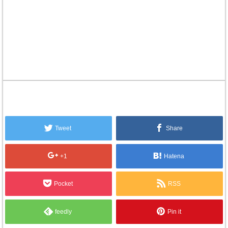
Tweet
Share
+1
Hatena
Pocket
RSS
feedly
Pin it