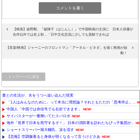
【映画】綾野剛、『破陣子（はじんし）』で中国映画の主演に 日本人俳優が
合作以外では史上初…「日中文化交流に少しでも貢献できれば
【音楽/映画】ジャーニーのフロントマン「アーネル・ピネダ」を描く映画が始
動！
トップページに戻る
妻との生活が、夫をうつへ追い込んだ現実
「1人はみんなのために」って本当に理想論？それともただの「思考停止」...
N
中国人「中国では赤信号でも右折できます」
NEW!
サイバスターが一番輝いてたスパロボ
NEW!
海外「世界で日本を死守するぞ！」 日本の消防署を訪れたちびっ子集団が...
NE
ショートスリーパー堀大輔氏、涙を流す
NEW!
【悲報】空調服着ると身体が弱くなるって言うけどさあ
NEW!