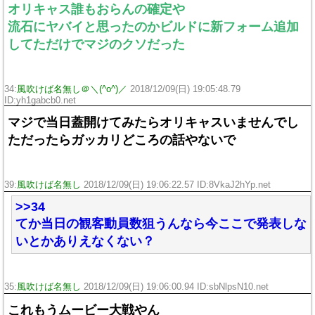
オリキャス誰もおらんの確定や
流石にヤバイと思ったのかビルドに新フォーム追加
してただけでマジのクソだった
34:
風吹けば名無し＠＼(^o^)／
2018/12/09(日) 19:05:48.79
ID:yh1gabcb0.net
マジで当日蓋開けてみたらオリキャスいませんでし
ただったらガッカリどころの話やないで
39:
風吹けば名無し
2018/12/09(日) 19:06:22.57 ID:8VkaJ2hYp.net
>>34
てか当日の観客動員数狙うんなら今ここで発表しな
いとかありえなくない？
35:
風吹けば名無し
2018/12/09(日) 19:06:00.94 ID:sbNlpsN10.net
これもうムービー大戦やん