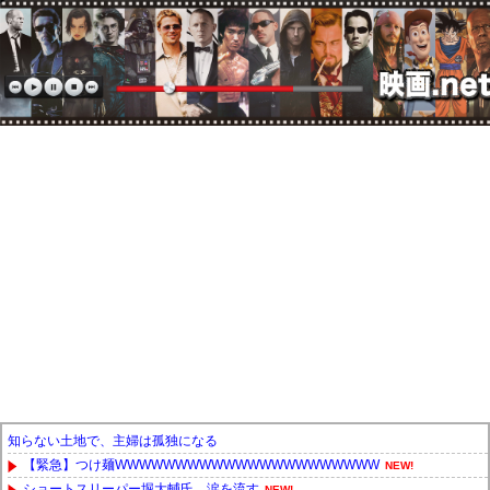
知らない土地で、主婦は孤独になる
【緊急】つけ麺WWWWWWWWWWWWWWWWWWWWWW
NEW!
ショートスリーパー堀大輔氏、涙を流す
NEW!