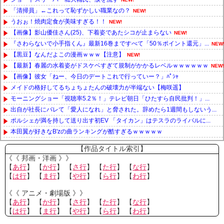
「清掃員」←これって恥ずかしい職業なの？
NEW!
うおぉ！焼肉定食が美味すぎる！！
NEW!
【画像】影山優佳さん(25)、下着姿であたシコが止まらない
NEW!
『さわらないで小手指くん』最新16巻まですべて「50％ポイント還元」...
NEW
【黒豆】なんだよこの漫画ｗｗｗ【注意】
NEW!
【最新】春麗の水着姿がドスケベすぎて規制がかかるレベルｗｗｗｗｗｗ
NEW!
【画像】彼女「ねー、今日のデートこれで行っていー？」ﾊﾟｼｬ
メイドの格好してるちょちょたんの破壊力が半端ない【梅咲遥】
モーニングショー「視聴率5.2％！」テレビ朝日「ひたすら自民批判！」...
出自が社長にバレて「愛人になれ」と脅された。辞めたら1週間もしないう...
ポルシェが満を持して送り出す初EV 「タイカン」はテスラのライバルに...
本田翼が好きなB'zの曲ランキングが酷すぎるｗｗｗｗｗ
Powered by livedoor 相互RSS
【作品タイトル索引】
《《 邦画・洋画 》》
【
あ行
】 【
か行
】 【
さ行
】 【
た行
】 【
な行
】
【
は行
】 【
ま行
】 【
や行
】 【
ら行
】 【
わ行
】
《《 アニメ・劇場版 》》
【
あ行
】 【
か行
】 【
さ行
】 【
た行
】 【
な行
】
【
は行
】 【
ま行
】 【
や行
】 【
ら行
】 【
わ行
】