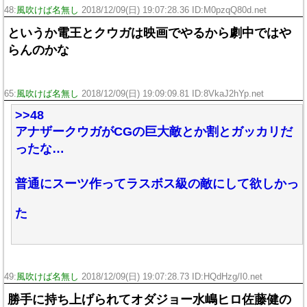
48:
風吹けば名無し
2018/12/09(日) 19:07:28.36 ID:M0pzqQ80d.net
というか電王とクウガは映画でやるから劇中ではや
らんのかな
65:
風吹けば名無し
2018/12/09(日) 19:09:09.81 ID:8VkaJ2hYp.net
>>48
アナザークウガがCGの巨大敵とか割とガッカリだ
ったな…
普通にスーツ作ってラスボス級の敵にして欲しかっ
た
49:
風吹けば名無し
2018/12/09(日) 19:07:28.73 ID:HQdHzg/I0.net
勝手に持ち上げられてオダジョー水嶋ヒロ佐藤健の