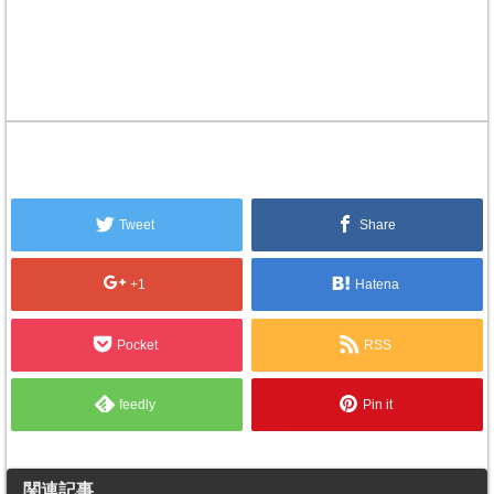
Tweet
Share
+1
Hatena
Pocket
RSS
feedly
Pin it
関連記事