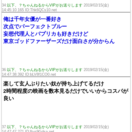
34:
以下、？ちゃんねるからVIPがお送りします
2019/02/15(金)
14:45:10.165 ID:
Thk6QCs10.net
俺は千年女優が一番好き
次点でパーフェクトブルー
妄想代理人とパプリカも好きだけど
東京ゴッドファーザーズだけ面白さが分からん
36:
以下、？ちゃんねるからVIPがお送りします
2019/02/15(金)
14:47:38.392 ID:
bLV8f1CO0.net
楽して玄人ぶりたい奴が持ち上げてるだけ
2時間程度の映画を数本見るだけでいいからコスパが
良い
37:
以下、？ちゃんねるからVIPがお送りします
2019/02/15(金)
14:47:47.271 ID:
ftvs9Gdsa.net