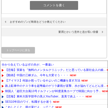
おすすめのゾンビ映画をどうか教えてください
要潤とかいう意外と息が長い俳優
トップページに戻る
分かり合えているはずの夫が、一番遠い
【悲報】実家を『無料のメンタルクリニック』だと思っている新社会人の娘...
【動画】中国の三峡ダム、今年も大変そう・・・
NEW!
【アイマス】何故か怒っているやよいのご機嫌を直す方法
NEW!
路上駐車中のテスラ車を超弩級のゲリラ豪雨が直撃、水が溢れてどんどん浸...
韓国人「超巨大台風13号ドルフィンが90度直角カーブで韓国に向かう予...
NEW
【悲報】東科大医学部卒の美人YouTuber、直美で炎上・・・
NEW!
SES10年目のワイ、転職するか迷う
NEW!
これしとくと、後が楽だよ、ってこと
NEW!