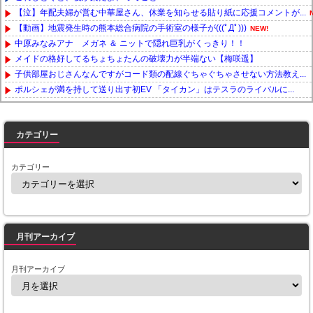
【泣】年配夫婦が営む中華屋さん、休業を知らせる貼り紙に応援コメントが...
【動画】地震発生時の熊本総合病院の手術室の様子が(((ﾟДﾟ)))
NEW!
中原みなみアナ メガネ ＆ ニットで隠れ巨乳がくっきり！！
メイドの格好してるちょちょたんの破壊力が半端ない【梅咲遥】
子供部屋おじさんなんですがコード類の配線ぐちゃぐちゃさせない方法教え...
ポルシェが満を持して送り出す初EV 「タイカン」はテスラのライバルに...
Powered by livedoor 相互RSS
カテゴリー
カテゴリー
月刊アーカイブ
月刊アーカイブ