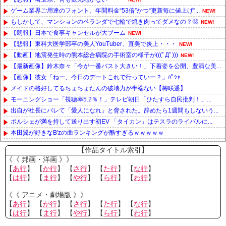
ゲーム業界ご用達のフォント、年間料金“53倍”かつ“更新毎に値上げ”...
NEW!
もしかして、マンションのベランダで七輪で焼き肉ってダメなの？🥺
NEW!
【朗報】日本で食事キャンセルが大ブーム
NEW!
【悲報】東科大医学部卒の美人YouTuber、直美で炎上・・・
NEW!
【動画】地震発生時の熊本総合病院の手術室の様子が(((ﾟДﾟ)))
NEW!
【最新画像】鈴木奈々「今が一番バスト大きい！」下着姿を公開、豊満な美...
【画像】彼女「ねー、今日のデートこれで行っていー？」ﾊﾟｼｬ
メイドの格好してるちょちょたんの破壊力が半端ない【梅咲遥】
モーニングショー「視聴率5.2％！」テレビ朝日「ひたすら自民批判！」...
出自が社長にバレて「愛人になれ」と脅された。辞めたら1週間もしないう...
ポルシェが満を持して送り出す初EV 「タイカン」はテスラのライバルに...
本田翼が好きなB'zの曲ランキングが酷すぎるｗｗｗｗｗ
Powered by livedoor 相互RSS
【作品タイトル索引】
《《 邦画・洋画 》》
【
あ行
】 【
か行
】 【
さ行
】 【
た行
】 【
な行
】
【
は行
】 【
ま行
】 【
や行
】 【
ら行
】 【
わ行
】
《《 アニメ・劇場版 》》
【
あ行
】 【
か行
】 【
さ行
】 【
た行
】 【
な行
】
【
は行
】 【
ま行
】 【
や行
】 【
ら行
】 【
わ行
】