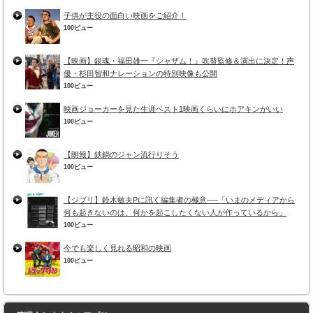
子供が主役の面白い映画をご紹介！
100ビュー
【映画】銀魂・福田雄一『シャザム！』吹替監修＆演出に決定！声
優・杉田智和ナレーションの特別映像も公開
100ビュー
映画ジョーカーを見た生涯ベスト1映画くらいにホアキンがいい
100ビュー
【朗報】鉄鍋のジャン流行りそう
100ビュー
【ジブリ】鈴木敏夫Pに訊く編集者の極意──「いまのメディアから
何も起きないのは、何かを起こしたくない人が作っているから」
100ビュー
今でも楽しく見れる昭和の映画
100ビュー