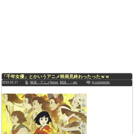
「千年女優」とかいうアニメ映画見終わったったｗｗ
2019.02.17
映画・アニメNews
雑談・・etc
4 comments