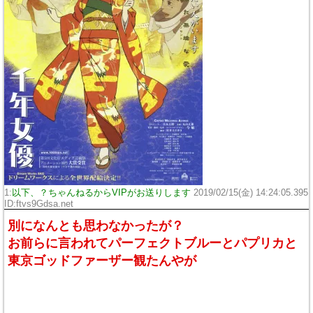
1:
以下、？ちゃんねるからVIPがお送りします
2019/02/15(金) 14:24:05.395
ID:
ftvs9Gdsa.net
別になんとも思わなかったが？
お前らに言われてパーフェクトブルーとパプリカと
東京ゴッドファーザー観たんやが