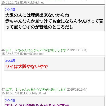
15:01:18.712 ID:
67Rok6kid.net
>>43
大阪の人には理解出来ないからね
赤ちゃんなんか見つけても金にならんやんけって言
って蹴り〇すのが普通のところだし
46:
以下、？ちゃんねるからVIPがお送りします
2019/02/15(金)
15:02:45.797 ID:
ftvs9Gdsa.net
>>45
ワイは大阪やないやで
47:
以下、？ちゃんねるからVIPがお送りします
2019/02/15(金)
15:10:50.781 ID:
UCDhN6y60.net
>>46
下手くそな関西弁止めろやどアホ