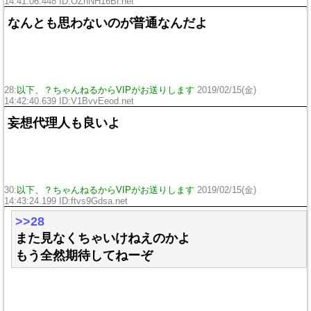
14:41:06.448 ID:
OZnNH16Br.net
なんとも思わないのが普通なんだよ
28:
以下、？ちゃんねるからVIPがお送りします
2019/02/15(金)
14:42:40.639 ID:
V1BvvEeod.net
妄想代理人も良いよ
30:
以下、？ちゃんねるからVIPがお送りします
2019/02/15(金)
14:43:24.199 ID:
ftvs9Gdsa.net
>>28
また見なくちゃいけねえのかよ
もう全然期待してねーぞ