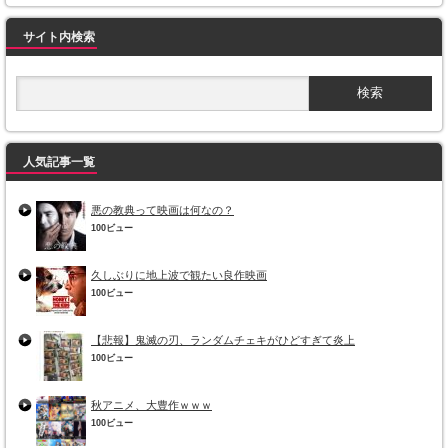
サイト内検索
人気記事一覧
悪の教典って映画は何なの？
100ビュー
久しぶりに地上波で観たい良作映画
100ビュー
【悲報】鬼滅の刃、ランダムチェキがひどすぎて炎上
100ビュー
秋アニメ、大豊作ｗｗｗ
100ビュー