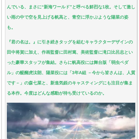
んでいる、まさに“新海ワールド”と呼べる鮮烈な1枚。そして激し
い雨の中で空を見上げる帆高と、青空に浮かぶような陽菜の姿
も。
『君の名は。』に引き続きタッグを組むキャラクターデザインの
田中将賀に加え、作画監督に田村篤、美術監督に滝口比呂志とい
った豪華スタッフが集結。さらに帆高役には舞台版「弱虫ペダ
ル」の醍醐虎汰朗、陽菜役には「3年A組 －今から皆さんは、人質
です－」の森七菜と、新進気鋭のキャスティングにも注目が集ま
る本作。今度はどんな感動が待ち受けているのか。