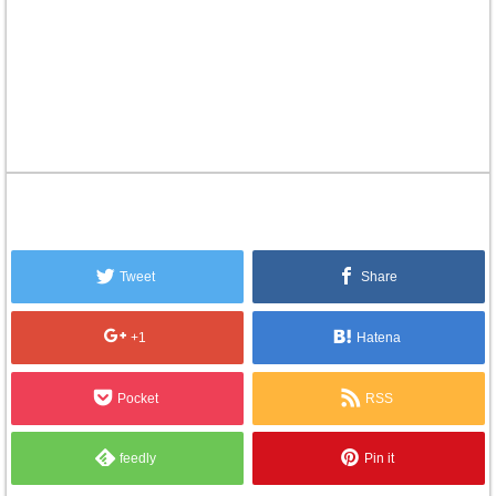
Tweet
Share
+1
Hatena
Pocket
RSS
feedly
Pin it