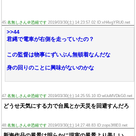
45:
名無しさん＠恐縮です
2019/03/30(土) 14:23:57.02 ID:xH4vgYRU0.net
>>44
君縄で電車が右側を走っていたの？
この監督は物事にずいぶん無頓着なんだな
身の回りのことに興味がないのかな
47:
名無しさん＠恐縮です
2019/03/30(土) 14:25:55.10 ID:wUuMVDkG0.net
どうせ天気にする力で台風とか天災を回避すんだろ
48:
名無しさん＠恐縮です
2019/03/30(土) 14:27:48.83 ID:zops3f8E0.net
新海作品の風景は明らかに現実の風景より美しい