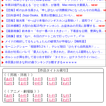
年商10億円を超える「ひとり親方」が激増、Mac miniを大量購入...
NEW!
【悲報】町のお弁当屋さん「申し訳ないが消費税1%になったらその分商品...
N
【日向坂46】Zepp Osaka、客席が想像以上にヤバい…
NEW!
【悲報】観光客「やっぱり本場のジンギスカンは美味い！」道民ワイ「ぷっ...
【日本横断】大型の台風15号(チャンホン)…お盆休みの天気に影響する...
NEW!
【最新画像】鈴木奈々「今が一番バスト大きい！」下着姿を公開、豊満な美...
【画像】彼女「ねー、今日のデートこれで行っていー？」ﾊﾟｼｬ
メイドの格好してるちょちょたんの破壊力が半端ない【梅咲遥】
モーニングショー「視聴率5.2％！」テレビ朝日「ひたすら自民批判！」...
出自が社長にバレて「愛人になれ」と脅された。辞めたら1週間もしないう...
ポルシェが満を持して送り出す初EV 「タイカン」はテスラのライバルに...
本田翼が好きなB'zの曲ランキングが酷すぎるｗｗｗｗｗ
Powered by livedoor 相互RSS
【作品タイトル索引】
《《 邦画・洋画 》》
【
あ行
】 【
か行
】 【
さ行
】 【
た行
】 【
な行
】
【
は行
】 【
ま行
】 【
や行
】 【
ら行
】 【
わ行
】
《《 アニメ・劇場版 》》
【
あ行
】 【
か行
】 【
さ行
】 【
た行
】 【
な行
】
【
は行
】 【
ま行
】 【
や行
】 【
ら行
】 【
わ行
】