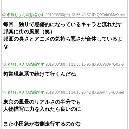
42:
名無しさん＠恐縮です
2019/03/30(土) 13:56:49.37 ID:Q0FohOMw0.net
毎回、独りで感傷的になっているキャラと流れだす
邦楽に街の風景（笑）
邦画の臭さとアニメの気持ち悪さが合体しているよ
な
43:
名無しさん＠恐縮です
2019/03/30(土) 13:58:16.96 ID:90zWDF7G0.net
超常現象系で続けて行くんだね
44:
名無しさん＠恐縮です
2019/03/30(土) 14:15:20.42 ID:a3eKm5RB0.net
東京の風景のリアルさの半分でも
人物描写に力を入れたら良いのに
また小田急が右側走行するのかな