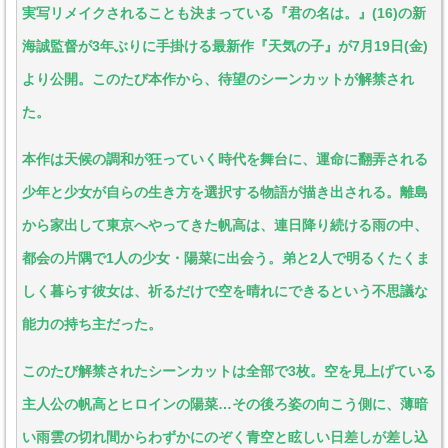
実写リメイクされることも決まっている『君の名は。』(16)の新
海誠監督が3年ぶりに手掛ける最新作『天気の子』が7月19日(金)
より公開。このたび本作から、待望のシーンカットが解禁され
た。
本作は天候の調和が狂っていく時代を舞台に、運命に翻弄される
少年と少女が自らの生き方を選択する物語が描き出される。離島
から家出して東京へやってきた帆高は、連日降り続ける雨の中、
都会の片隅で1人の少女・陽菜に出会う。弟と2人で明るくたくま
しく暮らす彼女は、祈るだけで空を晴れにできるという不思議な
能力の持ち主だった。
このたび解禁されたシーンカットは全部で3枚。空を見上げている
主人公の帆高とヒロインの陽菜…その後ろ姿の向こう側に、薄暗
い雨雲の切れ間からわずかにのぞく青空と眩しい日差しが差し込