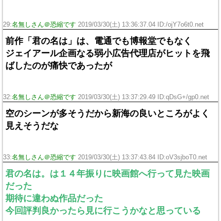
29:
名無しさん＠恐縮です
2019/03/30(土) 13:36:37.04 ID:/ojY7o6t0.net
前作「君の名は」は、電通でも博報堂でもなく
ジェイアール企画なる弱小広告代理店がヒットを飛
ばしたのが痛快であったが
32:
名無しさん＠恐縮です
2019/03/30(土) 13:37:29.49 ID:qDsG+/gp0.net
空のシーンが多そうだから新海の良いところがよく
見えそうだな
33:
名無しさん＠恐縮です
2019/03/30(土) 13:37:43.84 ID:oV3sjboT0.net
君の名は。は１４年振りに映画館へ行って見た映画
だった
期待に違わぬ作品だった
今回評判良かったら見に行こうかなと思っている