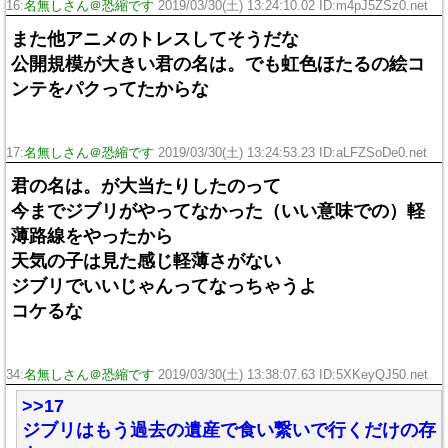
16:
名無しさん＠恐縮です
2019/03/30(土) 13:24:10.02 ID:m4pJ5ZSz0.net
また他アニメのトレスしてそうだな
公開規模が大きい君の名は。でも虹色ほたるの絵コ
ンテをパクってたからな
17:
名無しさん＠恐縮です
2019/03/30(土) 13:24:53.23 ID:aLFZSoDe0.net
君の名は。が大当たりしたのって
今までジブリがやってなかった（いい意味での）軽
薄路線をやったから
天気の子は見た感じ軽薄さがない
ジブリでいいじゃんってなっちゃうよ
コケるな
34:
名無しさん＠恐縮です
2019/03/30(土) 13:38:07.63 ID:5XKeyQJ50.net
>>17
ジブリはもう過去の遺産で食い繋いで行くだけの存