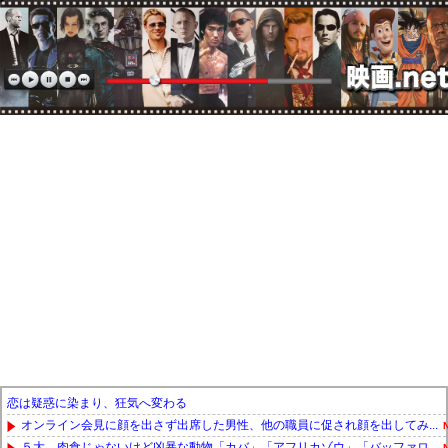
恋は疑惑に染まり、狂気へ変わる
オンライン会見に顔を出さず出席した男性、他の職員に促され顔を出してみ...
５大、肉食じゃないけど凶暴な動物「カバ」「アフリカゾウ」「バッファロ...