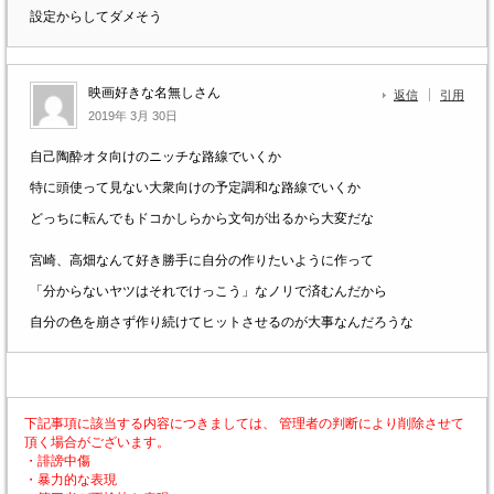
設定からしてダメそう
映画好きな名無しさん
返信
引用
2019年 3月 30日
自己陶酔オタ向けのニッチな路線でいくか
特に頭使って見ない大衆向けの予定調和な路線でいくか
どっちに転んでもドコかしらから文句が出るから大変だな
宮崎、高畑なんて好き勝手に自分の作りたいように作って
「分からないヤツはそれでけっこう」なノリで済むんだから
自分の色を崩さず作り続けてヒットさせるのが大事なんだろうな
下記事項に該当する内容につきましては、 管理者の判断により削除させて
頂く場合がございます。
・誹謗中傷
・暴力的な表現