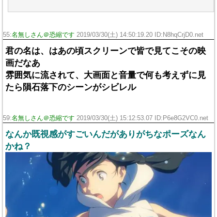
55:
名無しさん＠恐縮です
2019/03/30(土) 14:50:19.20 ID:N8hqCrjD0.net
君の名は、はあの頃スクリーンで皆で見てこその映
画だなあ
雰囲気に流されて、大画面と音量で何も考えずに見
たら隕石落下のシーンがシビレル
59:
名無しさん＠恐縮です
2019/03/30(土) 15:12:53.07 ID:P6e8G2VC0.net
なんか既視感がすごいんだがありがちなポーズなん
かね？