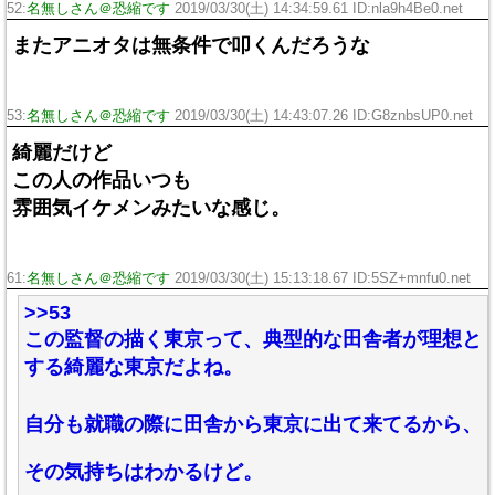
52:
名無しさん＠恐縮です
2019/03/30(土) 14:34:59.61 ID:nla9h4Be0.net
またアニオタは無条件で叩くんだろうな
53:
名無しさん＠恐縮です
2019/03/30(土) 14:43:07.26 ID:G8znbsUP0.net
綺麗だけど
この人の作品いつも
雰囲気イケメンみたいな感じ。
61:
名無しさん＠恐縮です
2019/03/30(土) 15:13:18.67 ID:5SZ+mnfu0.net
>>53
この監督の描く東京って、典型的な田舎者が理想と
する綺麗な東京だよね。
自分も就職の際に田舎から東京に出て来てるから、
その気持ちはわかるけど。