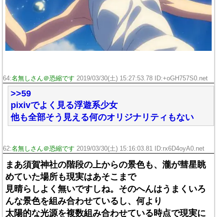
64:
名無しさん＠恐縮です
2019/03/30(土) 15:27:53.78 ID:+oGH757S0.net
>>59
pixivでよく見る浮遊系少女
他も全部そう見える何のオリジナリティもない
62:
名無しさん＠恐縮です
2019/03/30(土) 15:16:03.81 ID:rx6D4oyA0.net
まあ須賀神社の階段の上からの景色も、瀧が彗星眺
めていた場所も現実はあそこまで
見晴らしよく無いですしね。そのへんはうまくいろ
んな景色を組み合わせているし、何より
太陽的な光源を複数組み合わせている時点で現実に