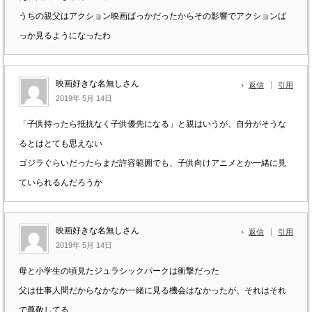
うちの親父はアクション映画ばっかだったからその影響でアクションば
っか見るようになったわ
映画好きな名無しさん
返信
引用
2019年 5月 14日
「子供持ったら抵抗なく子供優先になる」と親はいうが、自分がそうな
るとはとても思えない
ゴジラぐらいだったらまだ許容範囲でも、子供向けアニメとか一緒に見
ていられるんだろうか
映画好きな名無しさん
返信
引用
2019年 5月 14日
母と小学生の頃見たジュラシックパークは衝撃だった
父は仕事人間だからなかなか一緒に見る機会はなかったが、それはそれ
で尊敬してる