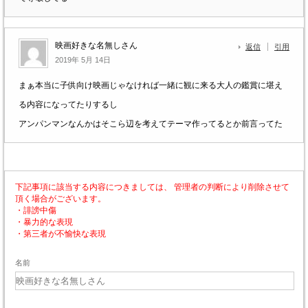
映画好きな名無しさん
返信
引用
2019年 5月 14日
まぁ本当に子供向け映画じゃなければ一緒に観に来る大人の鑑賞に堪え
る内容になってたりするし
アンパンマンなんかはそこら辺を考えてテーマ作ってるとか前言ってた
下記事項に該当する内容につきましては、 管理者の判断により削除させて
頂く場合がございます。
・誹謗中傷
・暴力的な表現
・第三者が不愉快な表現
名前