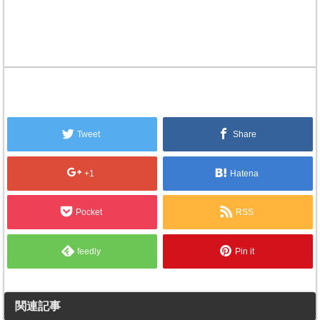
Tweet
Share
+1
Hatena
Pocket
RSS
feedly
Pin it
関連記事