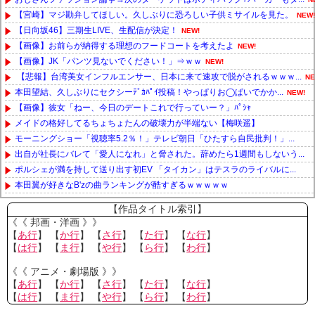
【宮崎】マジ勘弁してほしい。久しぶりに恐ろしい子供ミサイルを見た。
NEW!
【日向坂46】三期生LIVE、生配信が決定！
NEW!
【画像】お前らが納得する理想のフードコートを考えたよ
NEW!
【画像】JK「パンツ見ないでください！」⇒ｗｗ
NEW!
【悲報】台湾美女インフルエンサー、日本に来て速攻で脱がされるｗｗｗ...
NE
本田望結、久しぶりにセクシーﾃﾞｶﾊﾟｲ投稿！やっぱりお◯ぱいでかか...
NEW!
【画像】彼女「ねー、今日のデートこれで行っていー？」ﾊﾟｼｬ
メイドの格好してるちょちょたんの破壊力が半端ない【梅咲遥】
モーニングショー「視聴率5.2％！」テレビ朝日「ひたすら自民批判！」...
出自が社長にバレて「愛人になれ」と脅された。辞めたら1週間もしないう...
ポルシェが満を持して送り出す初EV 「タイカン」はテスラのライバルに...
本田翼が好きなB'zの曲ランキングが酷すぎるｗｗｗｗｗ
Powered by livedoor 相互RSS
【作品タイトル索引】
《《 邦画・洋画 》》
【
あ行
】 【
か行
】 【
さ行
】 【
た行
】 【
な行
】
【
は行
】 【
ま行
】 【
や行
】 【
ら行
】 【
わ行
】
《《 アニメ・劇場版 》》
【
あ行
】 【
か行
】 【
さ行
】 【
た行
】 【
な行
】
【
は行
】 【
ま行
】 【
や行
】 【
ら行
】 【
わ行
】