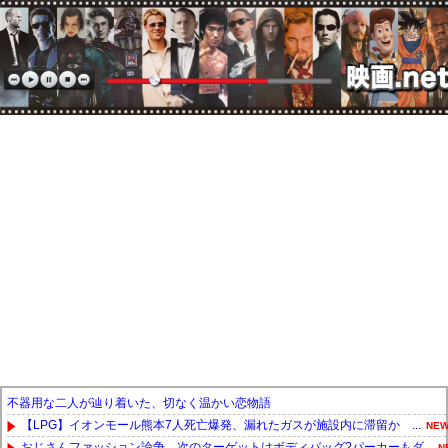
不器用な二人が辿り着いた、切なく温かい恋物語
【LPG】イオンモール熊本7人死亡爆発、漏れたガスが施設内に滞留か ...
NEW
おじさんファッション論争→次のターゲットはボディバッグ?パーカーもダ...
N