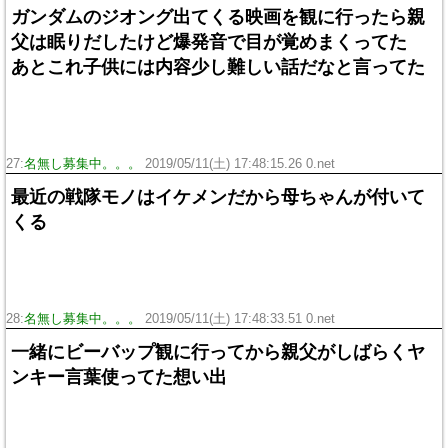
ガンダムのジオング出てくる映画を観に行ったら親
父は眠りだしたけど爆発音で目が覚めまくってた
あとこれ子供には内容少し難しい話だなと言ってた
27:
名無し募集中。。。
2019/05/11(土) 17:48:15.26 0.net
最近の戦隊モノはイケメンだから母ちゃんが付いて
くる
28:
名無し募集中。。。
2019/05/11(土) 17:48:33.51 0.net
一緒にビーバップ観に行ってから親父がしばらくヤ
ンキー言葉使ってた想い出