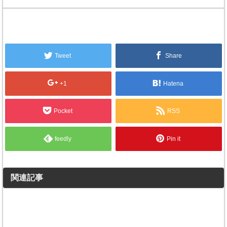
Tweet
Share
+1
Hatena
Pocket
RSS
feedly
Pin it
関連記事