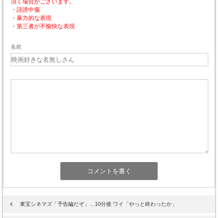
頂く場合がございます。
・誹謗中傷
・暴力的な表現
・第三者が不愉快な表現
名前
東宝シネマズ「予告編だぞ」…10分後 ワイ「やっと終わったか」