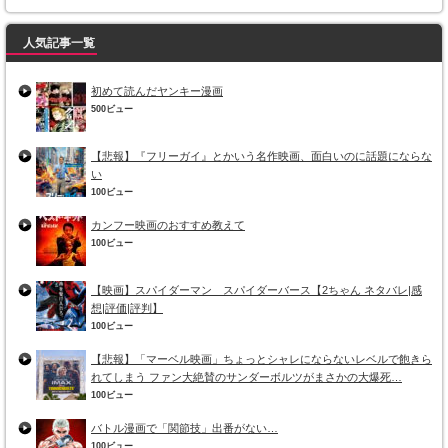
人気記事一覧
初めて読んだヤンキー漫画
500ビュー
【悲報】『フリーガイ』とかいう名作映画、面白いのに話題にならな
い
100ビュー
カンフー映画のおすすめ教えて
100ビュー
【映画】スパイダーマン スパイダーバース【2ちゃん ネタバレ|感
想|評価|評判】
100ビュー
【悲報】「マーベル映画」ちょっとシャレにならないレベルで飽きら
れてしまう ファン大絶賛のサンダーボルツがまさかの大爆死…
100ビュー
バトル漫画で「関節技」出番がない…
100ビュー