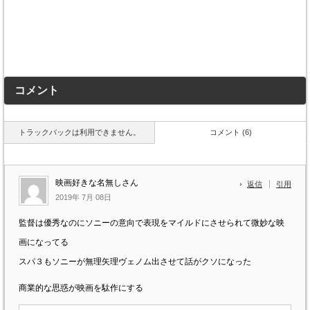
コメント
トラックバックは利用できません。
コメント (6)
映画好きな名無しさん
返信
引用
2019年 7月 08日
監督は優秀なのにソニーの意向で表現をマイルドにさせられて微妙な映
画になってる
スパ３もソニーが無理矢理ヴェノム出させて話がクソになった
商業的な思惑が映画を駄作にする