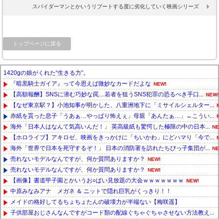
スパイダーマンとかいうリブートする度に劣化していく映画シリーズ
トップページに戻る
1420gの娘がくれた“生きる力”。
『暗黒騎士ガイア』って今思えば微妙なカードだよな
NEW!
【高額報酬】SNSに潜む巧妙な罠…若者を狙うSNS犯罪の恐るべき手口...
NEW!
【なぜ東京駅？】小池知事が明かした、八重洲地下に「ミサイルシェルター...
赤紙を貰った息子「うあぁ…やっぱり怖えぇ」母親「あんたぁ…」←こうい...
海外「日本人はなんて気高いんだ！」 英高級紙も驚愕した極限の中の日本...
NE
【ホロライブ】アキロゼ、映画をきっかけに「ちいかわ」にどハマり「今で...
海外「世界で日本を死守するぞ！」 日本の消防署を訪れたちびっ子集団が...
NE
売れないモデルなんですが、何か質問ありますか？
NEW!
売れないモデルなんですが、何か質問ありますか？
NEW!
【画像】書道甲子園とかいうお○ぱい見放題の大会ｗｗｗｗｗｗｗ
NEW!
中原みなみアナ メガネ ＆ ニットで隠れ巨乳がくっきり！！
メイドの格好してるちょちょたんの破壊力が半端ない【梅咲遥】
子供部屋おじさんなんですがコード類の配線ぐちゃぐちゃさせない方法教え...