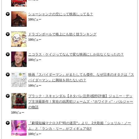
ショーシャンクの空にって映画しってる？
100ビュー
ドラゴンボールで格上にも効く技ランキング
100ビュー
ニコラス・ケイジってなんで変な映画にしか出なくなったの？
100ビュー
映画『スパイダーマン』がまたしても傑作。なぜ日本のオタクは『ス
パイダーマン』に興味を持たないの？
100ビュー
ブラック・スキャンダル【ネタバレ注意|感想|評価】ジョニー・デッ
プ主演最新作！実在の凶悪犯ジェームズ・“ホワイティ”・バルジャー
の物語
100ビュー
『劇場短編マクロスF^時の迷宮^』より、2大歌姫「シェリル・ノー
ム」と「ランカ・リー」がフィギュア化!!
100ビュー