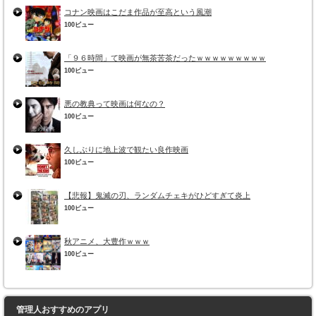
コナン映画はこだま作品が至高という風潮
100ビュー
「９６時間」て映画が無茶苦茶だったｗｗｗｗｗｗｗｗｗ
100ビュー
悪の教典って映画は何なの？
100ビュー
久しぶりに地上波で観たい良作映画
100ビュー
【悲報】鬼滅の刃、ランダムチェキがひどすぎて炎上
100ビュー
秋アニメ、大豊作ｗｗｗ
100ビュー
管理人おすすめのアプリ