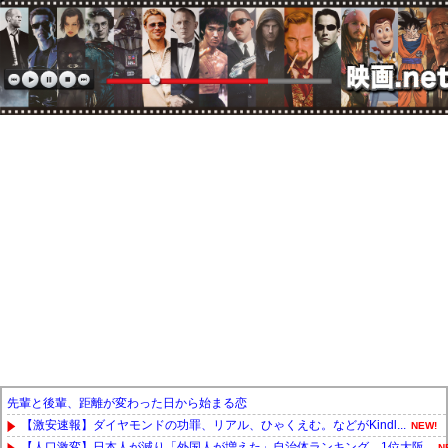
先輩と後輩、距離が変わった日から始まる恋
【激安速報】ダイヤモンドの功罪、リアル、ひゃくえむ。などがKindl...
NEW!
【人口激変】日本人が減り「外国人が増えた」自治体ランキング、1位大阪...
N