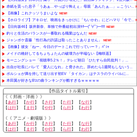
赤紙を貰った息子「うあぁ…やっぱり怖えぇ」母親「あんたぁ…」←こうい...
【画像】これクッソうまいよな
NEW!
【ホロライブ】アキロゼ、映画をきっかけに「ちいかわ」にどハマり「今で...
【日向坂46】坂井新奈、単独で外番組初出演ｷﾀ━(ﾟ∀ﾟ)━!!!!
NEW!
釣りと生活のバランスが一番取れる職業はなんだ
NEW!
ジャンポケ斎藤「性行為の許諾は取ったことありません」
NEW!
【画像】彼女「ねー、今日のデートこれで行っていー？」ﾊﾟｼｬ
メイドの格好してるちょちょたんの破壊力が半端ない【梅咲遥】
モーニングショー「視聴率5.2％！」テレビ朝日「ひたすら自民批判！」...
出自が社長にバレて「愛人になれ」と脅された。辞めたら1週間もしないう...
ポルシェが満を持して送り出す初EV 「タイカン」はテスラのライバルに...
本田翼が好きなB'zの曲ランキングが酷すぎるｗｗｗｗｗ
Powered by livedoor 相互RSS
【作品タイトル索引】
《《 邦画・洋画 》》
【
あ行
】 【
か行
】 【
さ行
】 【
た行
】 【
な行
】
【
は行
】 【
ま行
】 【
や行
】 【
ら行
】 【
わ行
】
《《 アニメ・劇場版 》》
【
あ行
】 【
か行
】 【
さ行
】 【
た行
】 【
な行
】
【
は行
】 【
ま行
】 【
や行
】 【
ら行
】 【
わ行
】