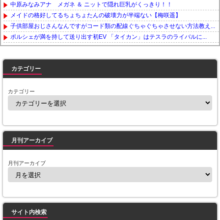
中原みなみアナ メガネ ＆ ニットで隠れ巨乳がくっきり！！
メイドの格好してるちょちょたんの破壊力が半端ない【梅咲遥】
子供部屋おじさんなんですがコード類の配線ぐちゃぐちゃさせない方法教え...
ポルシェが満を持して送り出す初EV 「タイカン」はテスラのライバルに...
Powered by livedoor 相互RSS
カテゴリー
カテゴリー
月刊アーカイブ
月刊アーカイブ
サイト内検索