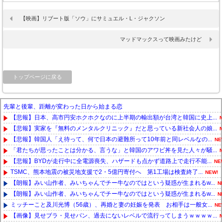
【映画】リブート版「ソウ」にサミュエル・L・ジャクソン
マッドマックスって映画みたけど
トップページに戻る
先輩と後輩、距離が変わった日から始まる恋
【悲報】日本、高市円安ホクホクなのに上半期の輸出額が台湾と韓国に史上...
【悲報】実家を『無料のメンタルクリニック』だと思っている新社会人の娘...
【悲報】韓国人「え待って、何で日本の避難所って10年前と同レベルなの...
NE
「君たちが思ったことは分かる、言うな」と韓国のアワビ丼を見た人々が騒...
【悲報】BYDが走行中に全電源喪失、ハザードも点かず道路上で走行不能...
NE
TSMC、熊本地震の被災地支援で2・5億円寄付へ 第1工場は検査終了...
NEW!
【朗報】みい山作者、みいちゃんでチー牛なのではという疑惑が生まれるw...
N
【朗報】みい山作者、みいちゃんでチー牛なのではという疑惑が生まれるw...
N
ミッチーこと及川光博（56歳）、再婚と妻の妊娠を発表 お相手は一般女...
NE
【画像】見せブラ・見せパン、過去にないレベルで流行ってしまうｗｗｗｗ...