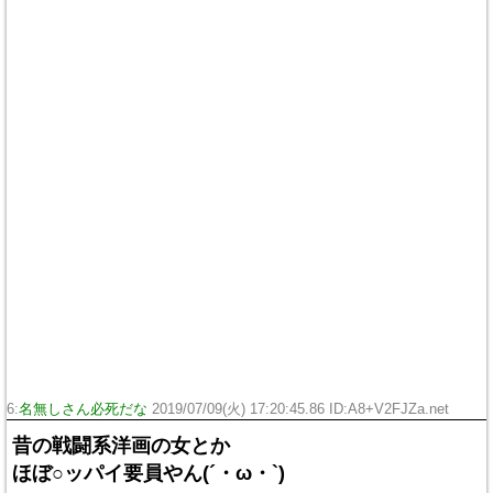
6:
名無しさん必死だな
2019/07/09(火) 17:20:45.86 ID:A8+V2FJZa.net
昔の戦闘系洋画の女とか
ほぼ○ッパイ要員やん(´・ω・`)