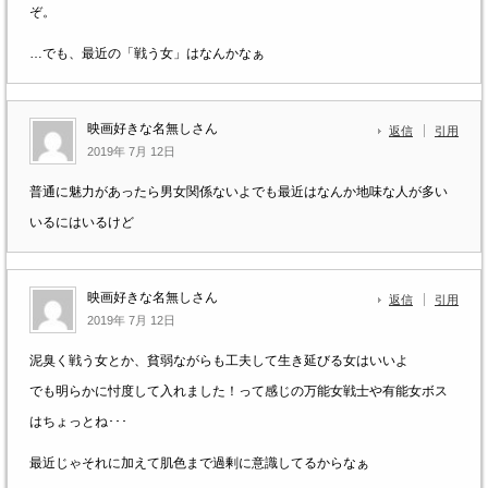
ぞ。
…でも、最近の「戦う女」はなんかなぁ
映画好きな名無しさん
返信
引用
2019年 7月 12日
普通に魅力があったら男女関係ないよでも最近はなんか地味な人が多い
いるにはいるけど
映画好きな名無しさん
返信
引用
2019年 7月 12日
泥臭く戦う女とか、貧弱ながらも工夫して生き延びる女はいいよ
でも明らかに忖度して入れました！って感じの万能女戦士や有能女ボス
はちょっとね･･･
最近じゃそれに加えて肌色まで過剰に意識してるからなぁ