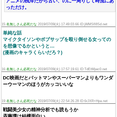
アニメの残滓だから古い、のに一周りして時流にあ
っただけ。
15:
名無しさん必死だな
2019/07/09(火) 17:49:03.66 ID:jWMSfI8Sd.net
単純な話
マイクタイソンやボブサップを殴り倒せる女っての
を想像でるかというと…
(漫画のキャラくらいだろ？)
16:
名無しさん必死だな
2019/07/09(火) 17:57:19.61 ID:TdEtMjwc0.net
DC映画だとバットマンやスーパーマンよりもワンダ
ーウーマンのほうがカッコいいな
19:
名無しさん必死だな
2019/07/09(火) 22:54:26.28 ID:6rJXR+Hpa.net
戦闘美少女の精神分析でも読もうか
斉藤環は結構面白い