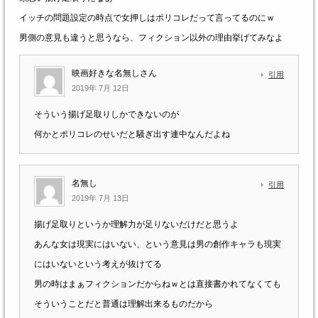
イッチの問題設定の時点で女押しはポリコレだって言ってるのにｗ
男側の意見も違うと思うなら、フィクション以外の理由挙げてみなよ
映画好きな名無しさん
引用
2019年 7月 12日
そういう揚げ足取りしかできないのが
何かとポリコレのせいだと騒ぎ出す連中なんだよね
名無し
引用
2019年 7月 13日
揚げ足取りというか理解力が足りないだけだと思うよ
あんな女は現実にはいない、という意見は男の創作キャラも現実
にはいないという考えが抜けてる
男の時はまぁフィクションだからねｗとは直接書かれてなくても
そういうことだと普通は理解出来るものだから