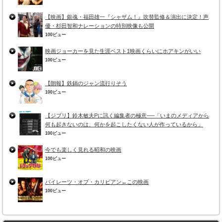
【映画】銀魂・福田雄一『シャザム！』吹替監修＆演出に決定！声
優・杉田智和ナレーションの特別映像も公開
100ビュー
映画ジョーカーを見た生涯ベスト1映画くらいにホアキンがいい
100ビュー
【朗報】鉄鍋のジャン流行りそう
100ビュー
【ジブリ】鈴木敏夫Pに訊く編集者の極意──「いまのメディアから
何も起きないのは、何かを起こしたくない人が作っているから」
100ビュー
今でも楽しく見れる昭和の映画
100ビュー
パイレーツ・オブ・カリビアン←この映画
100ビュー