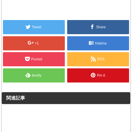
Tweet
Share
+1
Hatena
Pocket
RSS
feedly
Pin it
関連記事