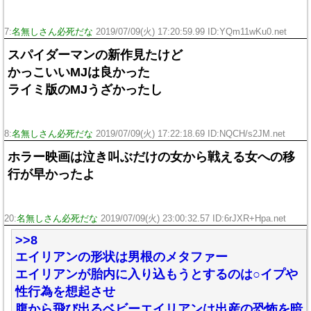
7:
名無しさん必死だな
2019/07/09(火) 17:20:59.99 ID:YQm11wKu0.net
スパイダーマンの新作見たけど
かっこいいMJは良かった
ライミ版のMJうざかったし
8:
名無しさん必死だな
2019/07/09(火) 17:22:18.69 ID:NQCH/s2JM.net
ホラー映画は泣き叫ぶだけの女から戦える女への移
行が早かったよ
20:
名無しさん必死だな
2019/07/09(火) 23:00:32.57 ID:6rJXR+Hpa.net
>>8
エイリアンの形状は男根のメタファー
エイリアンが胎内に入り込もうとするのは○イプや
性行為を想起させ
腹から飛び出るベビーエイリアンは出産の恐怖を暗