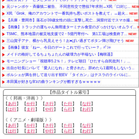
元ジャンポケ・斉藤慎二被告、 不同意性交で懲役7年求刑→X民「口封じ...
NEW
X民「Grok、俺のアカウントで一番気持ち悪いポストを教えて」→超火...
NEW!
【兵庫・豊岡市】落石が39歳女性の頭に直撃し死亡…洞窟付近でスマホ撮...
NE
【画像】トラックの運ちゃん御用達ターミナル食堂のざっかけないオムライ...
TSMC、熊本地震の被災地支援で2・5億円寄付へ 第1工場は検査終了...
NEW!
三山賀子アナ、横から乳見えそう！お●ぱい過ぎてボタン弾け飛びそう
NEW!
【画像】彼女「ねー、今日のデートこれで行っていー？」ﾊﾟｼｬ
メイドの格好してるちょちょたんの破壊力が半端ない【梅咲遥】
モーニングショー「視聴率5.2％！」テレビ朝日「ひたすら自民批判！」...
出自が社長にバレて「愛人になれ」と脅された。辞めたら1週間もしないう...
ポルシェが満を持して送り出す初EV 「タイカン」はテスラのライバルに...
本田翼が好きなB'zの曲ランキングが酷すぎるｗｗｗｗｗ
Powered by livedoor 相互RSS
【作品タイトル索引】
《《 邦画・洋画 》》
【
あ行
】 【
か行
】 【
さ行
】 【
た行
】 【
な行
】
【
は行
】 【
ま行
】 【
や行
】 【
ら行
】 【
わ行
】
《《 アニメ・劇場版 》》
【
あ行
】 【
か行
】 【
さ行
】 【
た行
】 【
な行
】
【
は行
】 【
ま行
】 【
や行
】 【
ら行
】 【
わ行
】