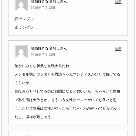
映画好きな名無しさん
引用
2019年 7月 13日
誤 テンプル
正 テンプレ
映画好きな名無しさん
引用
2019年 7月 13日
確かにみんな勝気な女戦士系だね。
メンタル弱いワンダと不思議ちゃんマンティスがひとつ抜けてる
くらいか。
普段おっとりしてるのに戦闘になると強いとか、ちゃらけた性格
で私生活は奔放とか、そういう女性ヒーローがいても良いと思
う。ただ苦悩系は女性がやったら｢メンヘラwww｣って叩かれそう
だし、塩梅が難しそう。