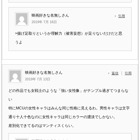
映画好きな名無しさん
引用
2019年 7月 16日
>揚げ足取りというか理解力（被害妄想）が足りないだけだと思
うよ
映画好きな名無しさん
返信
引用
2019年 7月 13日
どの作品でも女戦士のような「強い女性像」がテンプル過ぎてつまらな
い
特にMCUの女性キャラはみんな同じ性格に見えるわ。男性キャラは文字
通り十人十色なのに女性キャラは同じカラーの濃淡でしかない。
差別化できてるのはマンティスくらい。