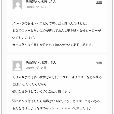
映画好きな名無しさん
引用
2019年 7月 13日
↑
メンヘラの女性キャラだって有りだと思うんだけどね。
ＥＧでのソーみたいに心が折れてあんな姿を晒す女性ヒーローが
いてもいいはず。
カッコ良く描く事しか許されて無いみたいで窮屈に感じる。
映画好きな名無しさん
引用
2019年 7月 14日
そりゃ今までは弱い女性ばかり(サラコナーやリプリーなどが居る
とはいえ)だったんだから
強い女性を押していくのは当たり前じゃね
辺にキャラ付けしたら結局は>>1みたいな、どうやってもいちゃ
もんを付けるようなやつがメンヘラｗｗｗって煽るだけよ