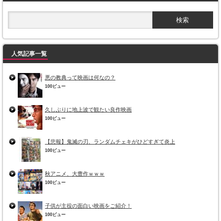
人気記事一覧
悪の教典って映画は何なの？
100ビュー
久しぶりに地上波で観たい良作映画
100ビュー
【悲報】鬼滅の刃、ランダムチェキがひどすぎて炎上
100ビュー
秋アニメ、大豊作ｗｗｗ
100ビュー
子供が主役の面白い映画をご紹介！
100ビュー