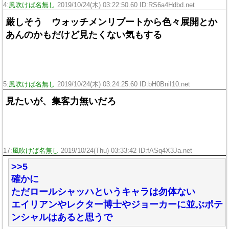
4:
風吹けば名無し
2019/10/24(木) 03:22:50.60 ID:RS6a4Hdbd.net
厳しそう ウォッチメンリブートから色々展開とか
あんのかもだけど見たくない気もする
5:
風吹けば名無し
2019/10/24(木) 03:24:25.60 ID:bH0BniI10.net
見たいが、集客力無いだろ
17:
風吹けば名無し
2019/10/24(Thu) 03:33:42 ID:fASq4X3Ja.net
>>5
確かに
ただロールシャッハというキャラは勿体ない
エイリアンやレクター博士やジョーカーに並ぶポテ
ンシャルはあると思うで