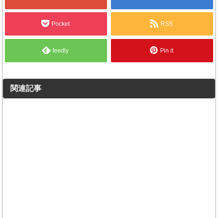
Pocket
RSS
feedly
Pin it
関連記事