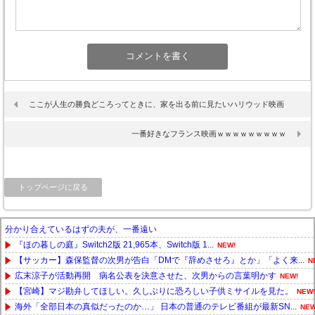
ここが人生の勝負どころってときに、家を出る前に見たいハリウッド映画
一番好きなフランス映画ｗｗｗｗｗｗｗｗｗ
トップページに戻る
分かり合えているはずの夫が、一番遠い
『ほの暮しの庭』Switch2版 21,965本、Switch版 1...
NEW!
【サッカー】森保監督の次男が告白「DMで『辞めさせろ』とか」「よく来...
N
広末涼子が活動再開 病名公表を決意させた、次男からの言葉明かす
NEW!
【宮崎】マジ勘弁してほしい。久しぶりに恐ろしい子供ミサイルを見た。
NEW!
海外「全部日本の真似だったのか…」 日本の普通のテレビ番組が最新SN...
NEW