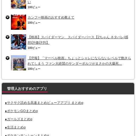
い
100ビュー
カンフー映画のおすすめ教えて
100ビュー
【映画】スパイダーマン スパイダーバース【2ちゃん ネタバレ|感
想|評価|評判】
100ビュー
【悲報】「マーベル映画」ちょっとシャレにならないレベルで飽きら
れてしまう ファン大絶賛のサンダーボルツがまさかの大爆死…
100ビュー
管理人おすすめのアプリ
●サクサク読める高速まとめビューアアプリ まとめα
●ポケモンGOまとめα
●ガールズまとめα
●生活まとめα
●ポケモンサンムーンまとめα