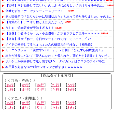
【宮崎】マジ勘弁してほしい。久しぶりに恐ろしい子供ミサイルを見た。
NEW!
宮﨑あずさアナ セクシーノースリーブ！！
NEW!
無人販売所で「足りない分は明日払おう」と思って持ち帰りました。そのま...
【鬼滅の刃】アニオリ柱と上弦見たかった
NEW!
うおぉ！焼肉定食が美味すぎる！！
NEW!
【画像】小倉ゆうか（元・小倉優香）が水着グラビア復帰ｗｗｗｗｗ
NEW!
【画像】彼女「ねー、今日のデートこれで行っていー？」ﾊﾟｼｬ
メイドの格好してるちょちょたんの破壊力が半端ない【梅咲遥】
モーニングショー「視聴率5.2％！」テレビ朝日「ひたすら自民批判！」...
出自が社長にバレて「愛人になれ」と脅された。辞めたら1週間もしないう...
ポルシェが満を持して送り出す初EV 「タイカン」はテスラのライバルに...
本田翼が好きなB'zの曲ランキングが酷すぎるｗｗｗｗｗ
Powered by livedoor 相互RSS
【作品タイトル索引】
《《 邦画・洋画 》》
【
あ行
】 【
か行
】 【
さ行
】 【
た行
】 【
な行
】
【
は行
】 【
ま行
】 【
や行
】 【
ら行
】 【
わ行
】
《《 アニメ・劇場版 》》
【
あ行
】 【
か行
】 【
さ行
】 【
た行
】 【
な行
】
【
は行
】 【
ま行
】 【
や行
】 【
ら行
】 【
わ行
】