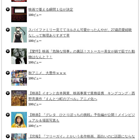
映画で萎える瞬間１位が決定
100ビュー
スパイファミリー見ててヨルさん可愛かったんやが、27歳恋愛経験
なしって無理ありすぎて草
100ビュー
【驚愕】映画『危険な情事』の裏話！ストーカー美女が鍋で茹でた動
物はなんと？！
100ビュー
秋アニメ、大豊作ｗｗｗ
100ビュー
【映画】イオンと吉本興業、映画事業で業務提携 キングコング・西
野亮廣作『えんとつ町のプぺル』アニメ化へ
100ビュー
【映画】『グレタ ひとりぼっちの挑戦』予告編が公開！メインビジ
ュアル＆場面写真も
100ビュー
【悲報】『フリーガイ』とかいう名作映画、面白いのに話題にならな