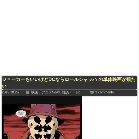
ジョーカーもいいけどDCならロールシャッハ の単体映画が観た
い
2019.10.26
映画・アニメNews
雑談・・etc
3 comments