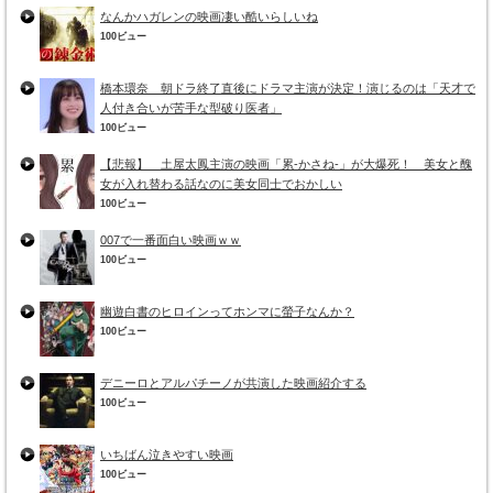
なんかハガレンの映画凄い酷いらしいね
100ビュー
橋本環奈 朝ドラ終了直後にドラマ主演が決定！演じるのは「天才で
人付き合いが苦手な型破り医者」
100ビュー
【悲報】 土屋太鳳主演の映画「累-かさね-」が大爆死！ 美女と醜
女が入れ替わる話なのに美女同士でおかしい
100ビュー
007で一番面白い映画ｗｗ
100ビュー
幽遊白書のヒロインってホンマに螢子なんか？
100ビュー
デニーロとアルパチーノが共演した映画紹介する
100ビュー
いちばん泣きやすい映画
100ビュー