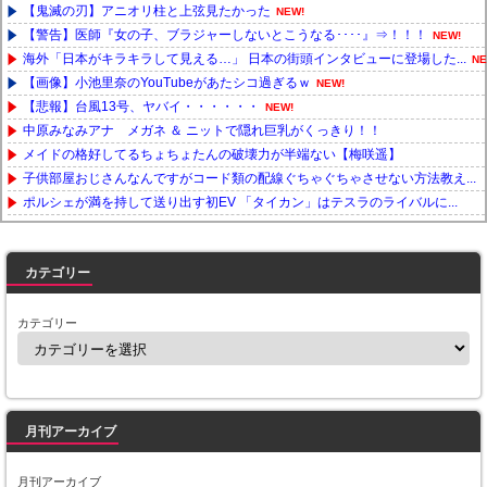
【鬼滅の刃】アニオリ柱と上弦見たかった
NEW!
【警告】医師『女の子、ブラジャーしないとこうなる････』⇒！！！
NEW!
海外「日本がキラキラして見える…」 日本の街頭インタビューに登場した...
NE
【画像】小池里奈のYouTubeがあたシコ過ぎるｗ
NEW!
【悲報】台風13号、ヤバイ・・・・・・
NEW!
中原みなみアナ メガネ ＆ ニットで隠れ巨乳がくっきり！！
メイドの格好してるちょちょたんの破壊力が半端ない【梅咲遥】
子供部屋おじさんなんですがコード類の配線ぐちゃぐちゃさせない方法教え...
ポルシェが満を持して送り出す初EV 「タイカン」はテスラのライバルに...
Powered by livedoor 相互RSS
カテゴリー
カテゴリー
月刊アーカイブ
月刊アーカイブ