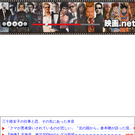
三十路女子の仕事と恋、その先にあった本音
「クマが悪者扱いされているのが悲しい」『北の国から』倉本聰が語った現...
【画像】北海道、推定300kgのヒグマ登場ｗｗｗｗｗｗｗｗｗｗｗｗｗ...
NEW!