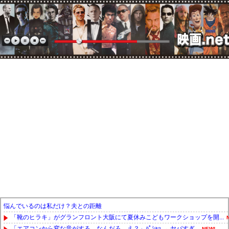
悩んでいるのは私だけ？夫との距離
「靴のヒラキ」がグランフロント大阪にて夏休みこどもワークショップを開...
「エアコンから変な音がする。なんだろ…え？」ﾊﾟｼｬｯ → ヤバすぎ...
NEW!