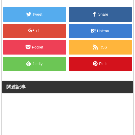
Tweet
Share
+1
Hatena
Pocket
RSS
feedly
Pin it
関連記事