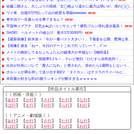
佐藤二朗さん、久しぶりの投稿「文◯砲より遥かに威力は弱いが、僕の◯◯...
ワイ将、往復4万円払って山の絶景を堪能wwwww
NEW!
車中泊で一生暮らせる事できるん？
NEW!
宇賀神メグアナ、巨乳お●ぱいユッサユッサ！横乳ブルン揺れ過ぎ最高！
NEW!
SHOEI、ヘルメットの値上げ 最大3万3000円↑
NEW!
【最新画像】鈴木奈々「今が一番バスト大きい！」下着姿を公開、豊満な美...
【画像】彼女「ねー、今日のデートこれで行っていー？」ﾊﾟｼｬ
メイドの格好してるちょちょたんの破壊力が半端ない【梅咲遥】
モーニングショー「視聴率5.2％！」テレビ朝日「ひたすら自民批判！」...
出自が社長にバレて「愛人になれ」と脅された。辞めたら1週間もしないう...
ポルシェが満を持して送り出す初EV 「タイカン」はテスラのライバルに...
本田翼が好きなB'zの曲ランキングが酷すぎるｗｗｗｗｗ
Powered by livedoor 相互RSS
【作品タイトル索引】
《《 邦画・洋画 》》
【
あ行
】 【
か行
】 【
さ行
】 【
た行
】 【
な行
】
【
は行
】 【
ま行
】 【
や行
】 【
ら行
】 【
わ行
】
《《 アニメ・劇場版 》》
【
あ行
】 【
か行
】 【
さ行
】 【
た行
】 【
な行
】
【
は行
】 【
ま行
】 【
や行
】 【
ら行
】 【
わ行
】