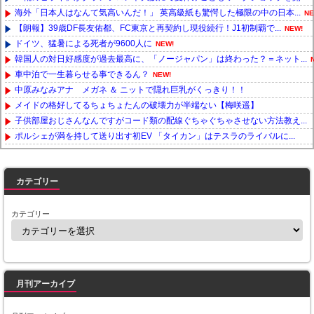
海外「日本人はなんて気高いんだ！」 英高級紙も驚愕した極限の中の日本...
NE
【朗報】39歳DF長友佑都、FC東京と再契約し現役続行！J1初制覇で...
NEW!
ドイツ、猛暑による死者が9600人に
NEW!
韓国人の対日好感度が過去最高に、「ノージャパン」は終わった？＝ネット...
車中泊で一生暮らせる事できるん？
NEW!
中原みなみアナ メガネ ＆ ニットで隠れ巨乳がくっきり！！
メイドの格好してるちょちょたんの破壊力が半端ない【梅咲遥】
子供部屋おじさんなんですがコード類の配線ぐちゃぐちゃさせない方法教え...
ポルシェが満を持して送り出す初EV 「タイカン」はテスラのライバルに...
Powered by livedoor 相互RSS
カテゴリー
カテゴリー
月刊アーカイブ