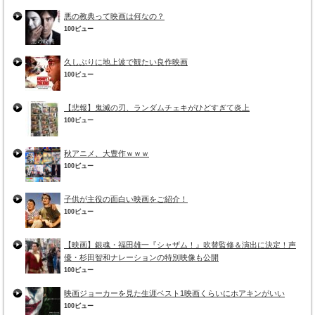
悪の教典って映画は何なの？
100ビュー
久しぶりに地上波で観たい良作映画
100ビュー
【悲報】鬼滅の刃、ランダムチェキがひどすぎて炎上
100ビュー
秋アニメ、大豊作ｗｗｗ
100ビュー
子供が主役の面白い映画をご紹介！
100ビュー
【映画】銀魂・福田雄一『シャザム！』吹替監修＆演出に決定！声
優・杉田智和ナレーションの特別映像も公開
100ビュー
映画ジョーカーを見た生涯ベスト1映画くらいにホアキンがいい
100ビュー