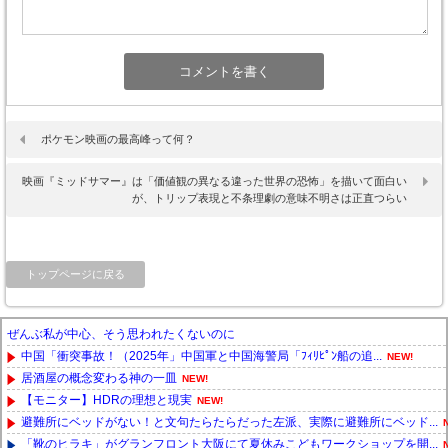
ポケモン映画の最高峰って何？
映画『ミッドサマー』は「価値観の異なる違った世界の恐怖」を描いて面白い
が、トリップ表現と不条理劇の意味不明さは正直つらい
トップページに戻る
ぜんぶ私が中心、そう思われたくないのに
中国「衝突事故！（2025年」中国軍と中国海警局「ﾌｨﾘﾋﾟﾝ船の追...
NEW!
居酒屋の概念変わる神の一皿
NEW!
【モニター】HDRの理想と現実
NEW!
避難所にベッドがない！と文句たらたらだった左派、実際に避難所にベッド...
「靴のヒラキ」がグランフロント大阪にて夏休みこどもワークショップを開...