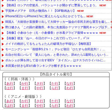
【動画】ロシアの空挺兵、パラシュートが開かずに墜落してしまう。
NEW!
宇賀神メグアナ 巨乳が微揺れ！！【GIF動画あり】
NEW!
iPhoneSE2からiPhone17eに変えたらなんGとかどうでも...
NEW!
韓国人「大統領が直接乗り出して大韓サッカー協会の非民主的な運営を厳し...
野口健さん「この国の避難所。本当に先進国か？ソマリア難民キャンプ以下...
【画像】小倉ゆうか（元・小倉優香）が水着グラビア復帰ｗｗｗｗｗ
NEW!
【画像】彼女「ねー、今日のデートこれで行っていー？」ﾊﾟｼｬ
メイドの格好してるちょちょたんの破壊力が半端ない【梅咲遥】
モーニングショー「視聴率5.2％！」テレビ朝日「ひたすら自民批判！」...
出自が社長にバレて「愛人になれ」と脅された。辞めたら1週間もしないう...
ポルシェが満を持して送り出す初EV 「タイカン」はテスラのライバルに...
本田翼が好きなB'zの曲ランキングが酷すぎるｗｗｗｗｗ
Powered by livedoor 相互RSS
【作品タイトル索引】
《《 邦画・洋画 》》
【
あ行
】 【
か行
】 【
さ行
】 【
た行
】 【
な行
】
【
は行
】 【
ま行
】 【
や行
】 【
ら行
】 【
わ行
】
《《 アニメ・劇場版 》》
【
あ行
】 【
か行
】 【
さ行
】 【
た行
】 【
な行
】
【
は行
】 【
ま行
】 【
や行
】 【
ら行
】 【
わ行
】