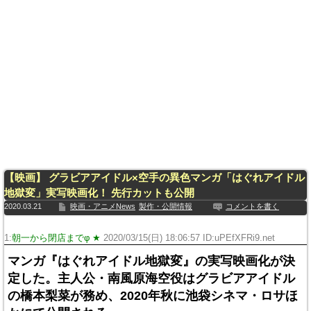
【映画】 グラビアアイドル×空手の異色マンガ「はぐれアイドル
地獄変」実写映画化！ 先行カットも公開
2020.03.21
映画・アニメNews
製作・公開情報
コメントを書く
1:
朝一から閉店までφ ★
2020/03/15(日) 18:06:57 ID:uPEfXFRi9.net
マンガ『はぐれアイドル地獄変』の実写映画化が決
定した。主人公・南風原海空役はグラビアアイドル
の橋本梨菜が務め、2020年秋に池袋シネマ・ロサほ