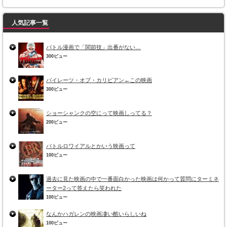
人気記事一覧
バトル漫画で「関節技」出番がない…
300ビュー
パイレーツ・オブ・カリビアン←この映画
300ビュー
ショーシャンクの空にって映画しってる？
200ビュー
バトルロワイアルとかいう映画って
100ビュー
過去に見た映画の中で一番面白かった映画は何かって質問にターミネ
ーター2って答えたら笑われた
100ビュー
なんかハガレンの映画凄い酷いらしいね
100ビュー