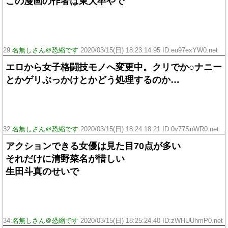
この漫画の作者は東大卒やで
29:
名無しさん＠恐縮です
2020/03/15(日) 18:23:14.95 ID:eu97exYW0.net
エロから女子格闘技モノへ変更中。クリでか○ナニー
とかゲリぶっかけとかどう処理するのか…
32:
名無しさん＠恐縮です
2020/03/15(日) 18:24:18.21 ID:0v77SnWR0.net
アクションできる女優は見た目70点が多い
それだけに清野菜名が惜しい
生田斗真のせいで
34:
名無しさん＠恐縮です
2020/03/15(日) 18:25:24.40 ID:zWHUUhmP0.net