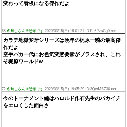
変わって看板になる傑作だよ
68:
名無しさん＠恐縮です
2020/03/15(日) 19:01:21 ID:Fo6PzsGg0.net
カラテ地獄変牙シリーズは晩年の梶原一騎の最高傑
作だよ
空手バカ一代にお色気変態要素がプラスされ、これ
ぞ梶原ワールドw
72:
名無しさん＠恐縮です
2020/03/15(日) 19:05:29 ID:3QcrMSZ30.net
今のトーナメント編はハロルド作石先生のバカイチ
をエロくした面白さ