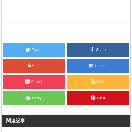
Tweet
Share
+1
Hatena
Pocket
RSS
feedly
Pin it
関連記事