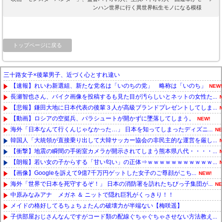
ンハン世界に行く異世界転生モノになる模様
トップページに戻る
三十路女子×後輩男子、近づく心とすれ違い
【速報】れいわ新選組、新たな党名は「いのちの党」 略称は「いのち」
NEW!
長瀬智也さん、バイク画像を投稿するも見た目が汚らしいとネットの女性た...
【悲報】鎌田大地に日本代表の後輩３人が高級ブランドプレゼントしてしま...
【動画】ロシアの空挺兵、パラシュートが開かずに墜落してしまう。
NEW!
海外「日本なんて行くんじゃなかった…」 日本を知ってしまったディズニ...
NE
韓国人「大統領が直接乗り出して大韓サッカー協会の非民主的な運営を厳し...
【衝撃】地震の瞬間の手術室カメラが開示されてしまう熊本県八代・・・・...
【朗報】若い女の子からする「甘い匂い」の正体⇒ｗｗｗｗｗｗｗｗｗｗｗ...
【画像】Googleを訴えて9億7千万円ゲットした女子のご尊顔がこち...
NEW!
海外「世界で日本を死守するぞ！」 日本の消防署を訪れたちびっ子集団が...
NE
中原みなみアナ メガネ ＆ ニットで隠れ巨乳がくっきり！！
メイドの格好してるちょちょたんの破壊力が半端ない【梅咲遥】
子供部屋おじさんなんですがコード類の配線ぐちゃぐちゃさせない方法教え...