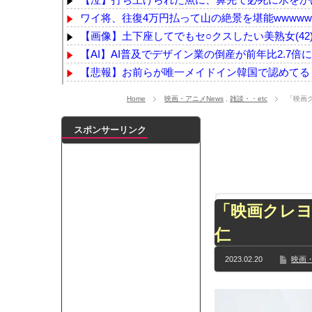
ワイ将、往復4万円払って山の絶景を堪能wwwww
【画像】土下座してでもセ○クスしたい美熟女(42)
【AI】AI普及でデザイン業の倒産が前年比2.7倍に
【悲報】お前らが唯一メイドイン韓国で認めてるも
【画像】日本ってなんでここ埋め立てないの？
N
Home
映画・アニメNews
,
雑談・・etc
「映画ク
募金の件で問い詰めを食らった某野党議員、「集ま
オンライン抽選は1万人超えの店も…令和8年8月
スポンサーリンク
【画像】佐倉綾音(32)、自分のシコポイントに気が
【最新画像】鈴木奈々「今が一番バスト大きい！」
【YG】BLACKPINKのファンがゴルフクラブをも
【乃木坂】水谷豊の息子、三山凌輝がW不倫‼共演し
「映画クレヨ
【TWICE】サナが佐藤健とダブル主演の映画で演
仁
【速報】石破首相 大敗の責任「両院議員総会での意
【画像】色盲にはグレーにしか見えない事実がこ
2023.02.20
映画・
『鬼滅の刃 無限城編』3部作で興収2000億円も視野
メイドの格好してるちょちょたんの破壊力が半端
ランJ民ワイ、新しいランニングシューズを手に