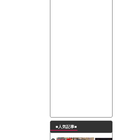
って本当に美味しいと思うか？」
たんの破壊力が半端ない【梅咲遥】
ングシューズを手に入れる
29 新生ベビメタ表紙」
％！」テレビ朝日「ひたすら自民批判！」...
れ」と脅された。辞めたら1週間もしないう...
策、とんでもない領域へｗｗｗｗｗｗ
で接触事故
キングが酷すぎるｗｗｗｗｗ
■人気記事■