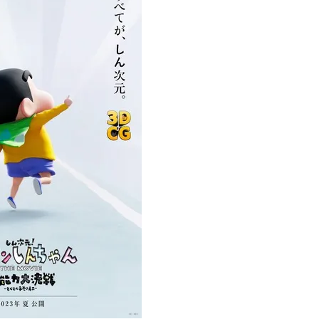
ひたすら自民批判！」...
外国人「お前らビッグマック
めたら1週間もしないう...
メイドの格好してるちょちょ
域へｗｗｗｗｗｗ
ランJ民ワイ、新しいランニ
ぐちゃさせない方法教え...
BABYMETAL「PMC Vol.
はテスラのライバルに...
モーニングショー「視聴率5.2
ｗｗｗｗｗｗｗｗｗｗｗ...
出自が社長にバレて「愛人にな
ｗｗｗｗｗｗｗｗｗ
【唖然】渋谷のホームレス対
【速報】川島海荷、警視庁前
本田翼が好きなB'zの曲ラン
Powered by livedoor 相互RSS