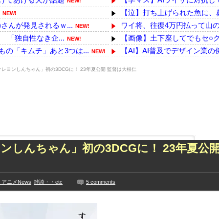
NEW!
【泣】打ち上げられた魚に、
NEW!
さんが発見されるｗ...
ワイ将、往復4万円払って山の
NEW!
 「独自性なき企...
【画像】土下座してでもセ○クス
NEW!
の「キムチ」あと3つは...
【AI】AI普及でデザイン業の倒
NEW!
【悲報】お前らが唯一メイドイ
EW!
レヨンしんちゃん」初の3DCGに！ 23年夏公開 監督は大根仁
ったお金はその後どう処...
【画像】日本ってなんでここ
NEW!
8日が来る・・・！！
募金の件で問い詰めを食らった
NEW!
つくwwwwwww
【戦慄】山で洒落にならない
NEW!
下着姿を公開、豊満な美...
韓国サッカーのイメージが墜
NEW!
って事務所を襲撃...
オンライン抽選は1万人超えの
NEW!
た久保史緒里と中村麗...
日本「沖縄県知事選（9月」沖
ンしんちゃん」初の3DCGに！ 23年夏公開
技に初挑戦‼
【動画】中国製自動車のプラ
見や総括を踏まえ、適...
【画像】イオンの店頭に貼られ
ちらｗｗｗｗｗｗ
【最新画像】鈴木奈々「今が一
アニメNews
雑談・・etc
5 comments
に!?超巨大マネ...
【YG】BLACKPINKのファ
ない【梅咲遥】
【乃木坂】水谷豊の息子、三山
入れる
【画像】彼女「ねー、今日のデ