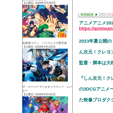
【公開日: 2026年4月29日】
1:
鳥獣戯画 ★
2022/12/1
アニメアニメ2022.1
https://animean
2023年夏公
名探偵コナン ハイウェイの堕天使
【公開日: 2026年4月10日】
ん次元！クレヨン
監督・脚本は大
『しん次元！クレ
ザ・スーパーマリオギャラクシー・ムー
の3DCGアニメ
ビー
【公開日: 2026年4月24日】
た映像プロダク