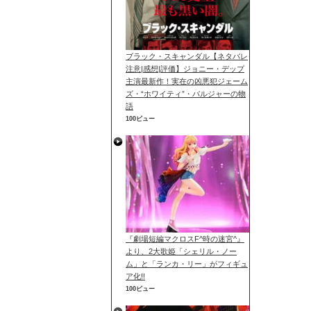
ブラック・スキャンダル【ネタバレ
注意|感想|評価】ジョニー・デップ
主演最新作！実在の凶悪犯ジェーム
ズ・“ホワイティ”・バルジャーの物
語
100ビュー
『劇場短編マクロスF^時の迷宮^』
より、2大歌姫「シェリル・ノー
ム」と「ランカ・リー」がフィギュ
ア化!!
100ビュー