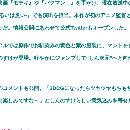
映画『モテキ』や『バクマン。』を手がけ、現在放送中
あるいは災い-』でも演出を担当。本作が初のアニメ監督
だ。情報公開にあわせて公式Twitterもオープンした。
アルでは原作でお馴染みの黄色と紫の服装に、マントをま
のすけが登場。軽やかにジャンプして“しん次元”へと向
。
のコメントも公開。「3DCGになったらツヤツヤもちも
は楽しみですな～」としんのすけらしい意気込みを寄せ