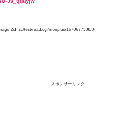
e/U-Js_qdayjw
go.2ch.sc/test/read.cgi/moeplus/1670677308/0-
スポンサーリンク