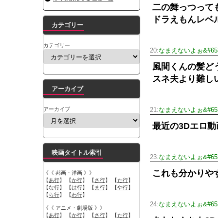
二の舞っつって
ドラえもんレベ
カテゴリー
カテゴリー
20:
なまえないよぉ&#653
風間くんの髪ど
スネ夫より難し
アーカイブ
アーカイブ
21:
なまえないよぉ&#653
最近の3Dエロ
映画タイトル索引
23:
なまえないよぉ&#653
これも分かりや
《《 邦画・洋画 》》
【
あ行
】 【
か行
】 【
さ行
】 【
た行
】
【
な行
】 【
は行
】 【
ま行
】 【
や行
】
【
ら行
】 【
わ行
】
24:
なまえないよぉ&#653
《《 アニメ・劇場版 》》
【
あ行
】 【
か行
】 【
さ行
】 【
た行
】