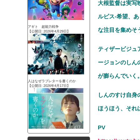
大根監督は実写
ルピス-希望、
アギト 超能力戦争
な注目を集めそう
【公開日: 2026年4月29日】
ティザービジュ
ージョンのしん
が膨らんでいく
人はなぜラブレターを書くのか
【公開日: 2026年4月17日】
しんのすけ自身
ほうほう、それ
PV