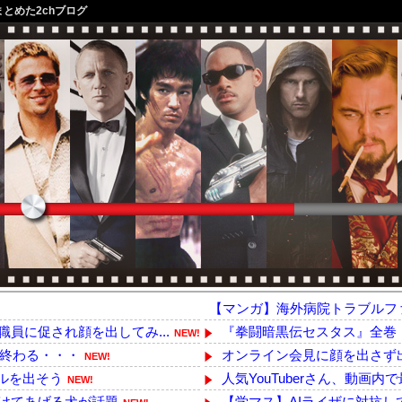
まとめた2chブログ
【マンガ】海外病院トラブルフ
員に促され顔を出してみ...
『拳闘暗黒伝セスタス』全巻「70
NEW!
て終わる・・・
オンライン会見に顔を出さず出
NEW!
ドルを出そう
人気YouTuberさん、動画
NEW!
けてあげる犬が話題
【学マス】AIライザに対抗し