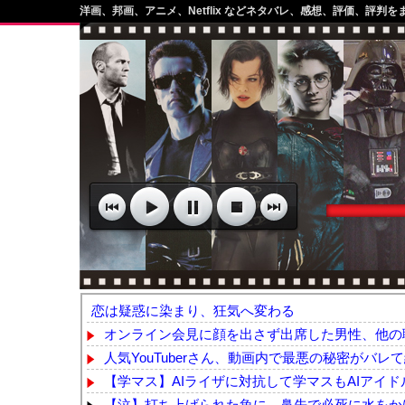
洋画、邦画、アニメ、Netflix などネタバレ、感想、評価、評判を
恋は疑惑に染まり、狂気へ変わる
オンライン会見に顔を出さず出席した男性、他の職
人気YouTuberさん、動画内で最悪の秘密がバレ
【学マス】AIライザに対抗して学マスもAIアイ
【泣】打ち上げられた魚に、鼻先で必死に水をか