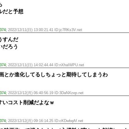
も
ルだと予想
74;
2022/12/11(日) 13:00:21.41 ID:jc7RKx3V.net
うすんだ
いだろう
74;
2022/12/11(日) 14:02:44.44 ID:nXhaIWPU.net
動画とか進化してるしちょっと期待してしまうわ
74;
2022/12/12(月) 06:40:56.19 ID:3DaNXzep.net
すいコスト削減だよなｗ
74;
2022/12/12(月) 09:16:14.25 ID:cKDwbqAf.net