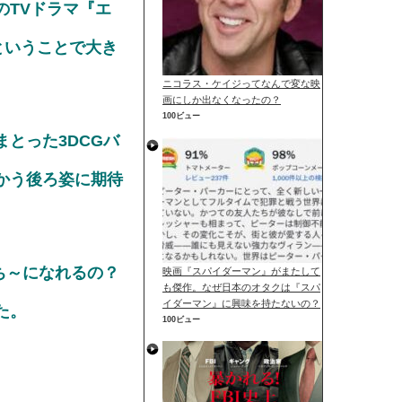
のTVドラマ『エ
ということで大き
ニコラス・ケイジってなんで変な映
画にしか出なくなったの？
100ビュー
とった3DCGバ
かう後ろ姿に期待
ち～になれるの？
映画『スパイダーマン』がまたして
も傑作。なぜ日本のオタクは『スパ
イダーマン』に興味を持たないの？
た。
100ビュー