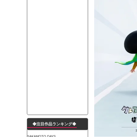
モーニングショー「視聴率5.2％！」テレビ朝日「
出自が社長にバレて「愛人になれ」と脅された。辞
【唖然】渋谷のホームレス対策、とんでもない領
子供部屋おじさんなんですがコード類の配線ぐちゃ
ポルシェが満を持して送り出す初EV 「タイカン」
【朗報】阪神のドラフト、ガチで大当たりだったｗ
下半身トレーニング、太ももに自信ニキきてくれ
Powered by livedoor 相互RSS
◆注目作品ランキング◆
SAKAMOTO DAYS