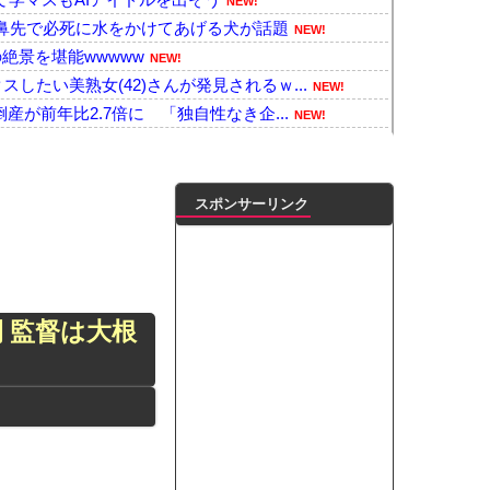
NEW!
鼻先で必死に水をかけてあげる犬が話題
NEW!
絶景を堪能wwwww
NEW!
したい美熟女(42)さんが発見されるｗ...
NEW!
産が前年比2.7倍に 「独自性なき企...
NEW!
ン韓国で認めてるもの「キムチ」あと3つは...
NEW!
埋め立てないの？
NEW!
某野党議員、「集まったお金はその後どう処...
NEW!
スポンサーリンク
目にあった話をする、オカルト系で
NEW!
落
NEW!
店も…令和8年8月8日が来る・・・！！
NEW!
縄県「辺野古転覆事件」日教組「同志社批判...
NEW!
 監督は大根
スチック部品強度がこちらｗｗｗｗｗｗｗｗｗ
NEW!
た『ポケカの販売案内』が強気すぎると話題...
NEW!
番バスト大きい！」下着姿を公開、豊満な美...
NEW!
ンがゴルフクラブをもって事務所を襲撃...
NEW!
凌輝がW不倫‼共演した久保史緒里と中村麗...
ートこれで行っていー？」ﾊﾟｼｬ