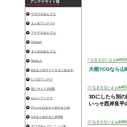
アンテナサイト様
ウホウホあんてな
まとめアンテナα
アナグロあんてな
2chnavi
まとめのあんてな
7:
なまえないよぉ&#6537
News人
大根?CGなら
2chまとめサイトをまとめます
むりぽアンテナ
11:
なまえないよぉ&#653
良いサイト100選
3Dにしたら別
ねらーアンテナ
いっそ西岸良平
2ちゃんねるまとめのまとめ
2chまとめのまとめMM
12:
なまえないよぉ&#653
オワタあんてな ニュー速