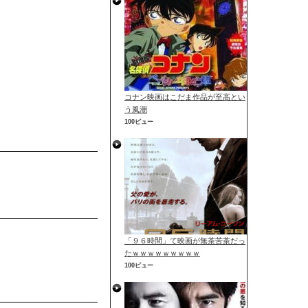
コナン映画はこだま作品が至高とい
う風潮
100ビュー
「９６時間」て映画が無茶苦茶だっ
たｗｗｗｗｗｗｗｗｗ
100ビュー