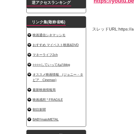
https://youtu.b
逆アクセスランキング
リンク集(敬称省略)
スレッドURL:https://ana
映画通信シネマッシモ
おすすめ マイベスト映画&DVD
マネーライフ2ch
○○○○していってねのblog
オススメ映画情報 (ジョニー・タ
ピア Cinemas)
最新映画情報局
映画感想 * FRAGILE
朝目新聞
BABYmatoMETAL