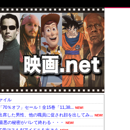
ァイル
％オフ」セール！全15巻「11,38...
NEW!
席した男性、他の職員に促され顔を出してみ...
NEW!
内で最悪の秘密がバレて終わる・・・
NEW!
て学マスもAIアイドルを出そう