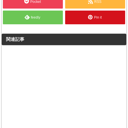
Pocket
RSS
feedly
Pin it
関連記事