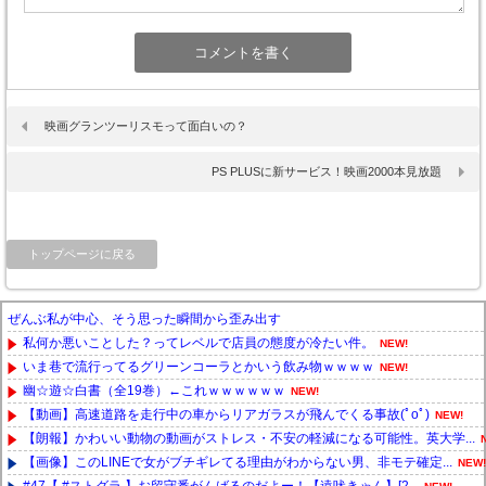
映画グランツーリスモって面白いの？
PS PLUSに新サービス！映画2000本見放題
トップページに戻る
ぜんぶ私が中心、そう思った瞬間から歪み出す
私何か悪いことした？ってレベルで店員の態度が冷たい件。
NEW!
いま巷で流行ってるグリーンコーラとかいう飲み物ｗｗｗｗ
NEW!
幽☆遊☆白書（全19巻）←これｗｗｗｗｗｗ
NEW!
【動画】高速道路を走行中の車からリアガラスが飛んでくる事故(ﾟoﾟ)
NEW!
【朗報】かわいい動物の動画がストレス・不安の軽減になる可能性。英大学...
【画像】このLINEで女がブチギレてる理由がわからない男、非モテ確定...
NEW!