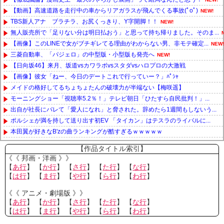
【動画】高速道路を走行中の車からリアガラスが飛んでくる事故(ﾟoﾟ)
NEW!
TBS新人アナ ブラチラ、お尻くっきり、Y字開脚！！
NEW!
無人販売所で「足りない分は明日払おう」と思って持ち帰りました。そのま...
【画像】このLINEで女がブチギレてる理由がわからない男、非モテ確定...
NEW!
三菱自動車、「パジェロ」の中型版・小型版も発売へ
NEW!
【日向坂46】来月、坂道vsカワラボvsスタダvsハロプロの大激戦
【画像】彼女「ねー、今日のデートこれで行っていー？」ﾊﾟｼｬ
メイドの格好してるちょちょたんの破壊力が半端ない【梅咲遥】
モーニングショー「視聴率5.2％！」テレビ朝日「ひたすら自民批判！」...
出自が社長にバレて「愛人になれ」と脅された。辞めたら1週間もしないう...
ポルシェが満を持して送り出す初EV 「タイカン」はテスラのライバルに...
本田翼が好きなB'zの曲ランキングが酷すぎるｗｗｗｗｗ
Powered by livedoor 相互RSS
【作品タイトル索引】
《《 邦画・洋画 》》
【
あ行
】 【
か行
】 【
さ行
】 【
た行
】 【
な行
】
【
は行
】 【
ま行
】 【
や行
】 【
ら行
】 【
わ行
】
《《 アニメ・劇場版 》》
【
あ行
】 【
か行
】 【
さ行
】 【
た行
】 【
な行
】
【
は行
】 【
ま行
】 【
や行
】 【
ら行
】 【
わ行
】