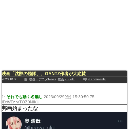
映画「沈黙の艦隊」、GANTZ作者が大絶賛
2023.10.06
映画・アニメNews
雑談・・etc
6 comments
1:
それでも動く名無し
2023/09/29(金) 15:30:50.75
ID:WEnnrTOZ0NIKU
邦画始まったな