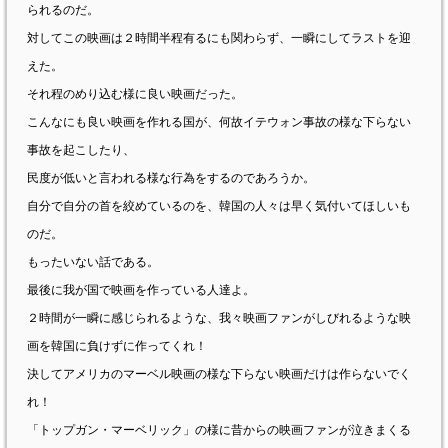
られるのだ。
対してこの映画は２時間半程有るにも関わらず、一瞬にしてラストを迎
えた。
それ程のめり込む様に良い映画だった。
こんなにも良い映画を作れる国が、何故イテウォン事故の様な下らない
事故を起こしたり、
民度が低いと言われる様な行為をするのであろうか。
自分で自分の首を絞めているのを、韓国の人々は早く気付いてほしいも
のだ。
もったいない話である。
最後に我が国で映画を作っている人達よ。
２時間が一瞬に感じられるような、我々映画ファンがしびれるような映
画を韓国に負けずに作ってくれ！
決してアメリカのマーベル映画の様な下らない映画だけは作らないでく
れ！
「トップガン・マーベリック」の様に昔からの映画ファンが泣きまくる