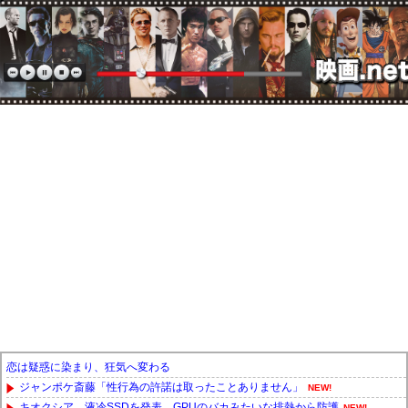
恋は疑惑に染まり、狂気へ変わる
ジャンポケ斎藤「性行為の許諾は取ったことありません」
NEW!
キオクシア、液冷SSDを発表、GPUのバカみたいな排熱から防護
NEW!