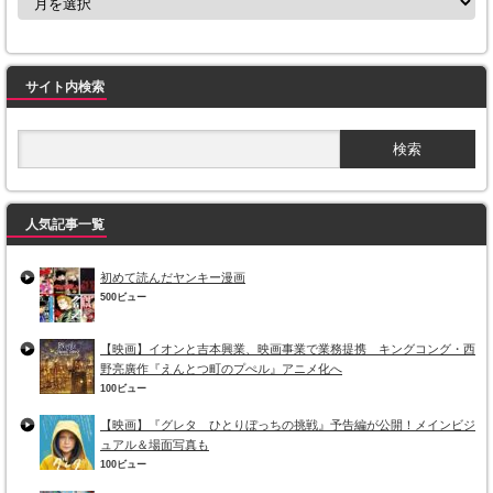
サイト内検索
人気記事一覧
初めて読んだヤンキー漫画
500ビュー
【映画】イオンと吉本興業、映画事業で業務提携 キングコング・西
野亮廣作『えんとつ町のプぺル』アニメ化へ
100ビュー
【映画】『グレタ ひとりぼっちの挑戦』予告編が公開！メインビジ
ュアル＆場面写真も
100ビュー