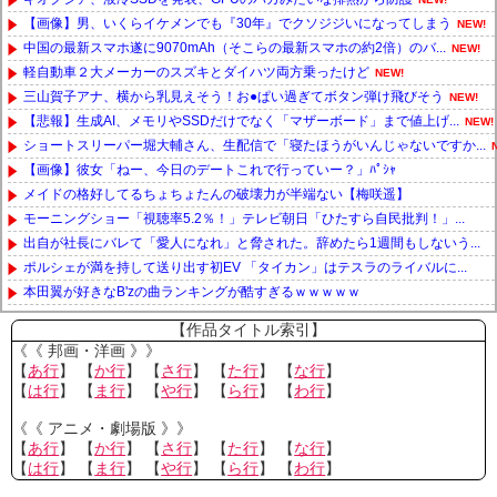
【画像】男、いくらイケメンでも『30年』でクソジジいになってしまう
NEW!
中国の最新スマホ遂に9070mAh（そこらの最新スマホの約2倍）のバ...
NEW!
軽自動車２大メーカーのスズキとダイハツ両方乗ったけど
NEW!
三山賀子アナ、横から乳見えそう！お●ぱい過ぎてボタン弾け飛びそう
NEW!
【悲報】生成AI、メモリやSSDだけでなく「マザーボード」まで値上げ...
NEW!
ショートスリーパー堀大輔さん、生配信で「寝たほうがいんじゃないですか...
【画像】彼女「ねー、今日のデートこれで行っていー？」ﾊﾟｼｬ
メイドの格好してるちょちょたんの破壊力が半端ない【梅咲遥】
モーニングショー「視聴率5.2％！」テレビ朝日「ひたすら自民批判！」...
出自が社長にバレて「愛人になれ」と脅された。辞めたら1週間もしないう...
ポルシェが満を持して送り出す初EV 「タイカン」はテスラのライバルに...
本田翼が好きなB'zの曲ランキングが酷すぎるｗｗｗｗｗ
Powered by livedoor 相互RSS
【作品タイトル索引】
《《 邦画・洋画 》》
【
あ行
】 【
か行
】 【
さ行
】 【
た行
】 【
な行
】
【
は行
】 【
ま行
】 【
や行
】 【
ら行
】 【
わ行
】
《《 アニメ・劇場版 》》
【
あ行
】 【
か行
】 【
さ行
】 【
た行
】 【
な行
】
【
は行
】 【
ま行
】 【
や行
】 【
ら行
】 【
わ行
】