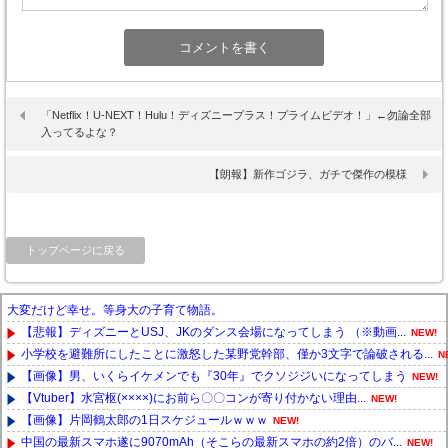
「Netflix！U-NEXT！Hulu！ディズニープラス！プライムビデオ！」←勿論全部
入ってるよな？
【朗報】新作ゴジラ、ガチで傑作の模様
トップページに戻る
大変だけど幸せ。等身大の子育て物語。
【悲報】ディズニーとUSJ、JKのダンス会場になってしまう （※動画...
NEW!
小学校を避難所にしたことに激怒した某野党幹部、僅か3文字で論破される...
N
【画像】男、いくらイケメンでも『30年』でクソジジいになってしまう
NEW!
【Vtuber】水宮枢(××××)にお前ら〇〇コンが寄り付かない理由...
NEW!
【画像】片岡鶴太郎の1日スケジュールｗｗｗ
NEW!
中国の最新スマホ遂に9070mAh（そこらの最新スマホの約2倍）のバ...
NEW!