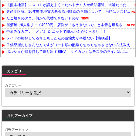
【熊本地震】マスコミが讃えまくったベトナム人が救助報道、大嘘だったこ...
共産党区議、16年熊本地震の募金流用疑惑の党員について「当時はクズ野...
NE
たこ焼きのタコ、何かで代替できないものか
NEW!
居酒屋で6人集まって4939円…店側が「もう来ないで」と本音を爆発さ...
NEW!
中原みなみアナ メガネ ＆ ニットで隠れ巨乳がくっきり！！
メイドの格好してるちょちょたんの破壊力が半端ない【梅咲遥】
子供部屋おじさんなんですがコード類の配線ぐちゃぐちゃさせない方法教え...
ポルシェが満を持して送り出す初EV 「タイカン」はテスラのライバルに...
Powered by livedoor 相互RSS
カテゴリー
カテゴリー
月刊アーカイブ
月刊アーカイブ