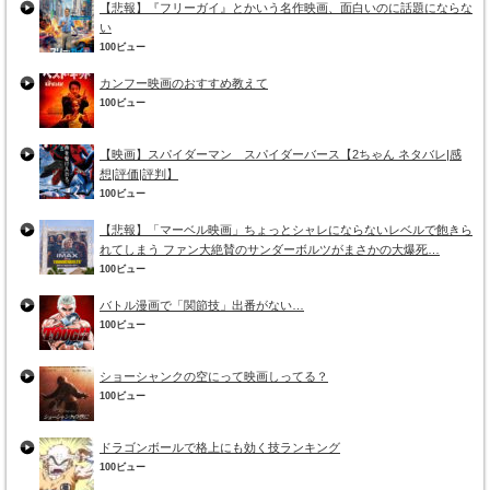
【悲報】『フリーガイ』とかいう名作映画、面白いのに話題にならな
い
100ビュー
カンフー映画のおすすめ教えて
100ビュー
【映画】スパイダーマン スパイダーバース【2ちゃん ネタバレ|感
想|評価|評判】
100ビュー
【悲報】「マーベル映画」ちょっとシャレにならないレベルで飽きら
れてしまう ファン大絶賛のサンダーボルツがまさかの大爆死…
100ビュー
バトル漫画で「関節技」出番がない…
100ビュー
ショーシャンクの空にって映画しってる？
100ビュー
ドラゴンボールで格上にも効く技ランキング
100ビュー