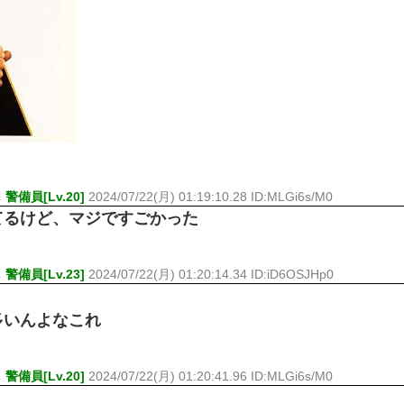
ひたすら自民批判！」...
外国人「お前らビッグマック
めたら1週間もしないう...
メイドの格好してるちょちょ
域へｗｗｗｗｗｗ
ランJ民ワイ、新しいランニ
ぐちゃさせない方法教え...
BABYMETAL「PMC Vol.
はテスラのライバルに...
モーニングショー「視聴率5.2
ｗｗｗｗｗｗｗｗｗｗｗ...
出自が社長にバレて「愛人にな
ｗｗｗｗｗｗｗｗｗ
【唖然】渋谷のホームレス対
【速報】川島海荷、警視庁前
備員[Lv.20]
2024/07/22(月) 01:19:10.28 ID:MLGi6s/M0
本田翼が好きなB'zの曲ラン
てるけど、マジですごかった
Powered by livedoor 相互RSS
備員[Lv.23]
2024/07/22(月) 01:20:14.34 ID:iD6OSJHp0
多いんよなこれ
備員[Lv.20]
2024/07/22(月) 01:20:41.96 ID:MLGi6s/M0