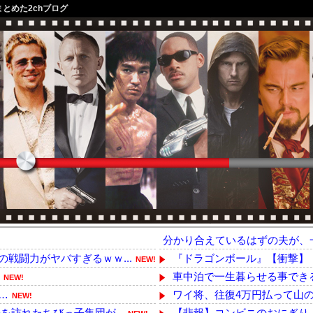
まとめた2chブログ
分かり合えているはずの夫が、
戦闘力がヤバすぎるｗｗ...
『ドラゴンボール』【衝撃】「
NEW!
車中泊で一生暮らせる事でき
NEW!
…
ワイ将、往復4万円払って山の
NEW!
訪れたちびっ子集団が...
【悲報】コンビニのおにぎり