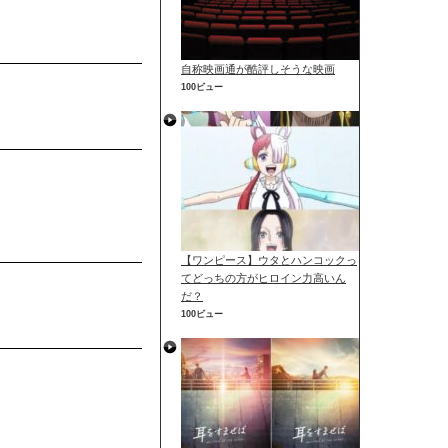
自称映画通が酷評しそうな映画
100ビュー
【ワンピース】ウタとハンコックっ
てどっちの方がヒロイン力高いん
だ？
100ビュー