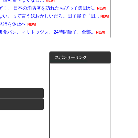
NEW!
！」 日本の消防署を訪れたちびっ子集団が...
NEW!
い』って言う奴おかしいだろ。団子屋で『団...
NEW!
発行を休止へ
NEW!
食パン、マリトッツォ、24時間餃子、全部...
NEW!
意喚起、ヤフートップに掲載される他
NEW!
er昔話『竹取物語』を公開「発売元の会...
NEW!
！」2026年版アジア魅力的都市ランキ...
NEW!
スポンサーリンク
ぎチャレンジ」、全商品買うて来たで
NEW!
を与えるような作品がない
NEW!
撃！！！
NEW!
三菱UFJ銀行に問い合わせ、「説明できな...
NEW!
26」のラインナップを発表！
NEW!
年後には姿を消す…損益分岐点突破は4％...
NEW!
ﾞｶﾊﾟｲ投稿！やっぱりお◯ぱいでかか...
凌輝がW不倫‼共演した久保史緒里と中村麗...
ダブル主演の映画で演技に初挑戦‼
ートこれで行っていー？」ﾊﾟｼｬ