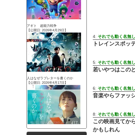
アギト 超能力戦争
【公開日: 2026年4月29日】
4:
それでも動く名無し 警
トレインスポッ
5:
それでも動く名無し 警
若いやつはこの
人はなぜラブレターを書くのか
【公開日: 2026年4月17日】
6:
それでも動く名無し 警
音楽やらファッ
8:
それでも動く名無し 警
この映画見てか
かもしれん