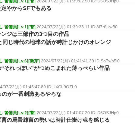
警備員[Lv.1][警]
2024/07/22(月) 01:39:02.50 ID:iD6OSJHp0
定やからSFでもある
警備員[Lv.1][警]
2024/07/22(月) 01:39:33.11 ID:8I7r6UwB0
レンジは三部作の3つ目の作品
旅と同じ時代の地球の話が時計じかけのオレンジ
警備員[Lv.6][新芽]
2024/07/22(月) 01:41:41.39 ID:So7x/h5l0
“それっぽい”がつめこまれた薄っぺらい作品
4/07/22(月) 01:45:47.89 ID:UXCL9OZL0
るのが一番刺激あるやろな
警備員[Lv.2][警]
2024/07/22(月) 01:47:07.20 ID:iD6OSJHp0
軍曹の罵詈雑言の勢いは時計仕掛け魂を感じる