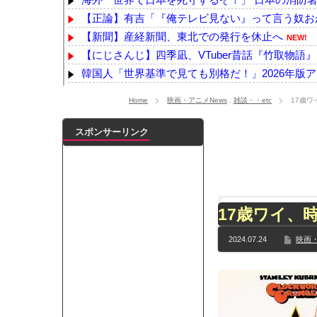
【正論】有吉「『俺テレビ見ない』って言う奴おか
【新聞】産経新聞、東北での発行を休止へ
NEW!
【にじさんじ】四季凪、VTuber昔話『竹取物語』
韓国人「世界基準で見ても別格だ！」2026年版ア
【画像】ファミマの「盛りすぎチャレンジ」、全
Home
映画・アニメNews
,
雑談・・etc
17歳
野球漫画、世間にインパクトを与えるような作品
【速報】暴走イラン、中国攻撃！！！
NEW!
スポンサーリンク
【朗報】むちむち女子バレー選手さん、脱いでしま
本田望結、久しぶりにセクシーﾃﾞｶﾊﾟｲ投稿！やっ
【乃木坂】水谷豊の息子、三山凌輝がW不倫‼共演し
【TWICE】サナが佐藤健とダブル主演の映画で演
17歳ワイ、
【乃木坂】TIFで披露したストライキダンスが大バ
【速報】石破首相 大敗の責任「両院議員総会での意
2024.07.24
映画・
【画像】色盲にはグレーにしか見えない事実がこ
『鬼滅の刃 無限城編』3部作で興収2000億円も視野
メイドの格好してるちょちょたんの破壊力が半端
ランJ民ワイ、新しいランニングシューズを手に