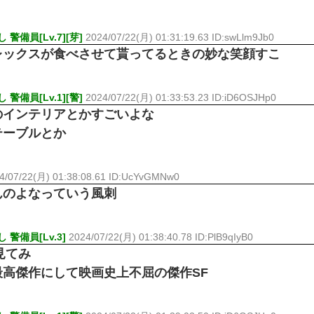
警備員[Lv.7][芽]
2024/07/22(月) 01:31:19.63 ID:swLlm9Jb0
レックスが食べさせて貰ってるときの妙な笑顔すこ
警備員[Lv.1][警]
2024/07/22(月) 01:33:53.23 ID:iD6OSJHp0
のインテリアとかすごいよな
テーブルとか
4/07/22(月) 01:38:08.61 ID:UcYvGMNw0
んのよなっていう風刺
警備員[Lv.3]
2024/07/22(月) 01:38:40.78 ID:PlB9qIyB0
見てみ
高傑作にして映画史上不屈の傑作SF