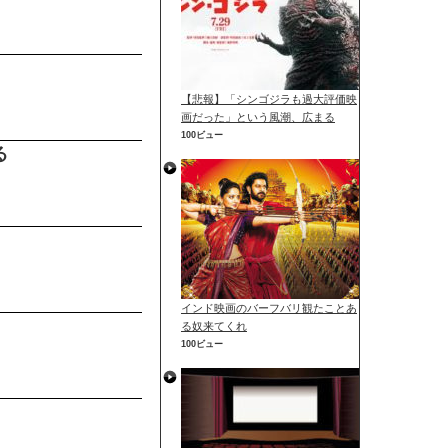
【悲報】「シンゴジラも過大評価映
画だった」という風潮、広まる
100ビュー
る
インド映画のバーフバリ観たことあ
る奴来てくれ
100ビュー