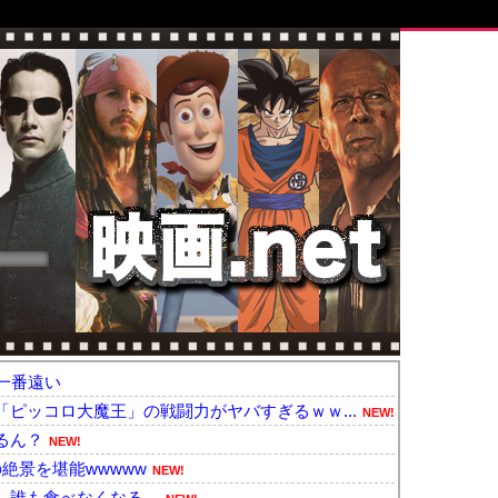
一番遠い
ピッコロ大魔王」の戦闘力がヤバすぎるｗｗ...
NEW!
るん？
NEW!
絶景を堪能wwwww
NEW!
、誰も食べなくなる…