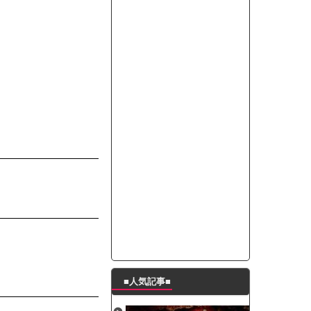
って本当に美味しいと思うか？」
たんの破壊力が半端ない【梅咲遥】
ングシューズを手に入れる
29 新生ベビメタ表紙」
％！」テレビ朝日「ひたすら自民批判！」...
れ」と脅された。辞めたら1週間もしないう...
策、とんでもない領域へｗｗｗｗｗｗ
で接触事故
キングが酷すぎるｗｗｗｗｗ
■人気記事■