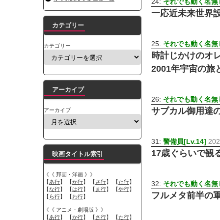
24:
それでも動く名無し 
一応近未来世界設
カテゴリー
25:
それでも動く名無し 
カテゴリー
時計じかけのオ
2001年宇宙の
アーカイブ
26:
それでも動く名無し 
サブカル御用達の
アーカイブ
31:
警備員[Lv.14]
202
17歳ぐらいで観
映画タイトル索引
《《 邦画・洋画 》》
【
あ行
】 【
か行
】 【
さ行
】 【
た行
】
32:
それでも動く名無し 
【
な行
】 【
は行
】 【
ま行
】 【
や行
】
フルメタ前半の
【
ら行
】 【
わ行
】
《《 アニメ・劇場版 》》
【
あ行
】 【
か行
】 【
さ行
】 【
た行
】