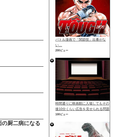
バトル漫画で「関節技」出番がな
い…
200ビュー
時間通りに映画館に入場してもその
後10分くらい広告を見せられる問題
100ビュー
面の厨二病になる