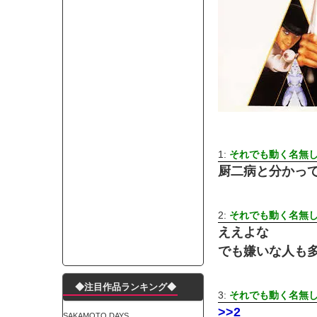
モーニングショー「視聴率5.2％！」テレビ朝日「
出自が社長にバレて「愛人になれ」と脅された。辞
【唖然】渋谷のホームレス対策、とんでもない領
子供部屋おじさんなんですがコード類の配線ぐちゃ
ポルシェが満を持して送り出す初EV 「タイカン」
【朗報】阪神のドラフト、ガチで大当たりだったｗ
下半身トレーニング、太ももに自信ニキきてくれ
Powered by livedoor 相互RSS
1:
それでも動く名無し 警
厨二病と分かっ
2:
それでも動く名無し 警
ええよな
でも嫌いな人も
◆注目作品ランキング◆
3:
それでも動く名無し 警
>>2
SAKAMOTO DAYS