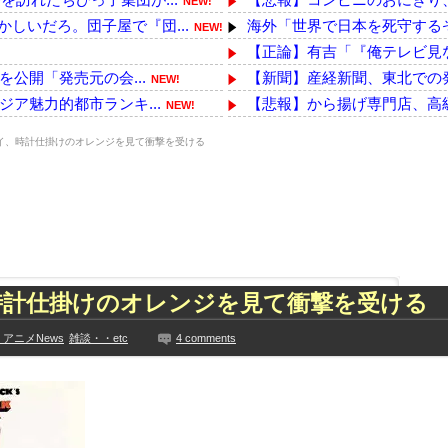
NEW!
しいだろ。団子屋で『団...
海外「世界で日本を死守するぞ
NEW!
【正論】有吉「『俺テレビ見な
を公開「発売元の会...
【新聞】産経新聞、東北での
NEW!
ジア魅力的都市ランキ...
【悲報】から揚げ専門店、高級
NEW!
商品買うて来たで
【日向坂46】公式からの注
NEW!
ワイ、時計仕掛けのオレンジを見て衝撃を受ける
がない
【にじさんじ】四季凪、VTub
NEW!
韓国人「世界基準で見ても別格だ
う????（画像あり）
【画像】ファミマの「盛りす
ぱりお◯ぱいでかか...
野球漫画、世間にインパクト
た久保史緒里と中村麗...
【速報】暴走イラン、中国攻
技に初挑戦‼
嫁の銀行口座が突如凍結されて
時計仕掛けのオレンジを見て衝撃を受ける
ズリ‼
任天堂が「gamescom 20
見や総括を踏まえ、適...
K-POPアイドルの約半数が3
アニメNews
雑談・・etc
4 comments
ちらｗｗｗｗｗｗ
本田望結、久しぶりにセクシーﾃ
に!?超巨大マネ...
【乃木坂】水谷豊の息子、三山
ない【梅咲遥】
【TWICE】サナが佐藤健と
入れる
【画像】彼女「ねー、今日のデ