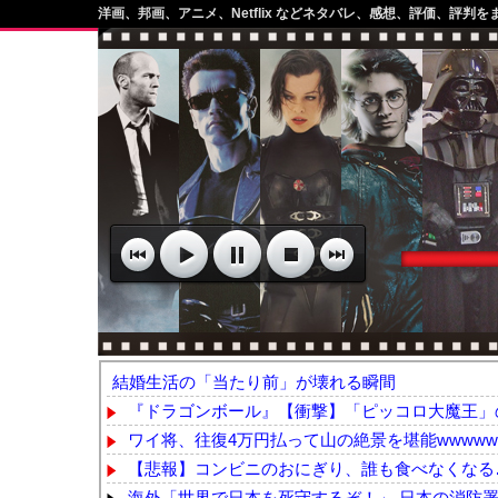
洋画、邦画、アニメ、Netflix などネタバレ、感想、評価、評判を
結婚生活の「当たり前」が壊れる瞬間
『ドラゴンボール』【衝撃】「ピッコロ大魔王」の
ワイ将、往復4万円払って山の絶景を堪能wwwww
【悲報】コンビニのおにぎり、誰も食べなくなる
海外「世界で日本を死守するぞ！」 日本の消防署を