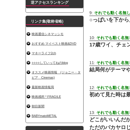
逆アクセスランキング
9:
それでも動く名無し 警
○っぱいを下か
リンク集(敬称省略)
映画通信シネマッシモ
10:
それでも動く名無し 
おすすめ マイベスト映画&DVD
17歳ワイ、チ
マネーライフ2ch
11:
それでも動く名無し 
○○○○していってねのblog
結局何がテーマ
オススメ映画情報 (ジョニー・タ
ピア Cinemas)
最新映画情報局
12:
それでも動く名無し 
初めて見た時は
映画感想 * FRAGILE
朝目新聞
13:
それでも動く名無し 
BABYmatoMETAL
どこがいいんだ
ただのバカヤロ