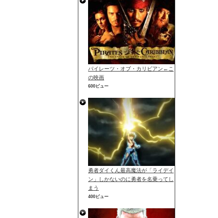
パイレーツ・オブ・カリビアン←こ
の映画
600ビュー
勇者ダイくん最高魔法が「ライデイ
ン」しかないのに勇者を名乗ってし
まう
400ビュー