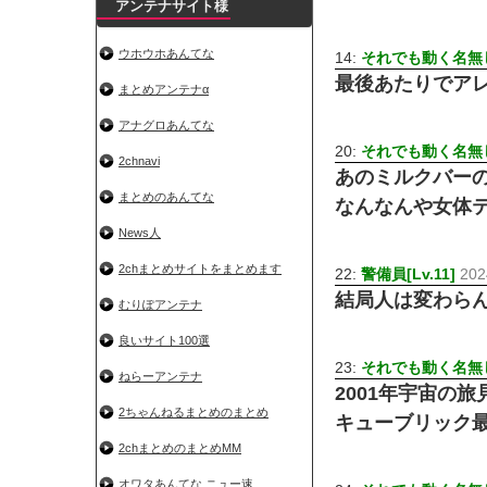
アンテナサイト様
ウホウホあんてな
14:
それでも動く名無し 
最後あたりでア
まとめアンテナα
アナグロあんてな
20:
それでも動く名無し 
2chnavi
あのミルクバー
まとめのあんてな
なんなんや女体
News人
2chまとめサイトをまとめます
22:
警備員[Lv.11]
202
結局人は変わら
むりぽアンテナ
良いサイト100選
23:
それでも動く名無し 
ねらーアンテナ
2001年宇宙の旅
2ちゃんねるまとめのまとめ
キューブリック最
2chまとめのまとめMM
オワタあんてな ニュー速