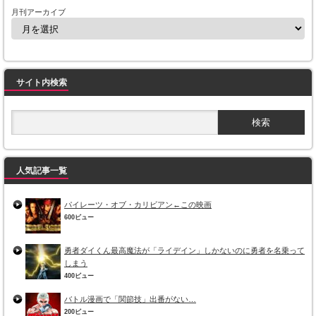
月刊アーカイブ
サイト内検索
人気記事一覧
パイレーツ・オブ・カリビアン←この映画
600ビュー
勇者ダイくん最高魔法が「ライデイン」しかないのに勇者を名乗って
しまう
400ビュー
バトル漫画で「関節技」出番がない…
200ビュー