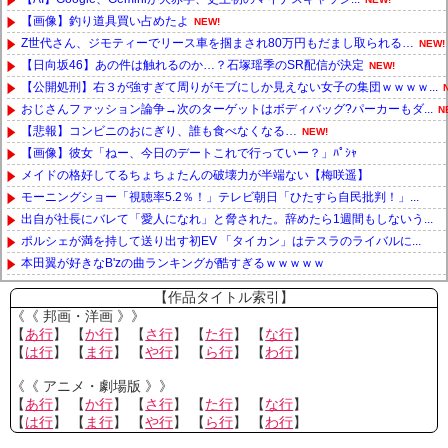
【画像】釣り道具買い占めたよ
NEW!
Z世代さん、ジモティーでリース車を掴まされ80万円もだまし取られる…
NEW!
【日向坂46】あの件は触れるのか…？石塚瑶季のSR配信が決定
NEW!
【公開処刑】右３が強すぎて周りがモブにしか見えない女子の集団ｗｗｗｗ...
おじさんファッション論争→次のターゲットはボディバッグ?パーカーもダ...
N
【悲報】コンビニのおにぎり、誰も食べなくなる…
NEW!
【画像】彼女「ねー、今日のデートこれで行っていー？」ﾊﾟｼｬ
メイドの格好してるちょちょたんの破壊力が半端ない【梅咲遥】
モーニングショー「視聴率5.2％！」テレビ朝日「ひたすら自民批判！」...
出自が社長にバレて「愛人になれ」と脅された。辞めたら1週間もしないう...
ポルシェが満を持して送り出す初EV 「タイカン」はテスラのライバルに...
本田翼が好きなB'zの曲ランキングが酷すぎるｗｗｗｗｗ
Powered by livedoor 相互RSS
【作品タイトル索引】
《《 邦画・洋画 》》
【
あ行
】 【
か行
】 【
さ行
】 【
た行
】 【
な行
】
【
は行
】 【
ま行
】 【
や行
】 【
ら行
】 【
わ行
】
《《 アニメ・劇場版 》》
【
あ行
】 【
か行
】 【
さ行
】 【
た行
】 【
な行
】
【
は行
】 【
ま行
】 【
や行
】 【
ら行
】 【
わ行
】