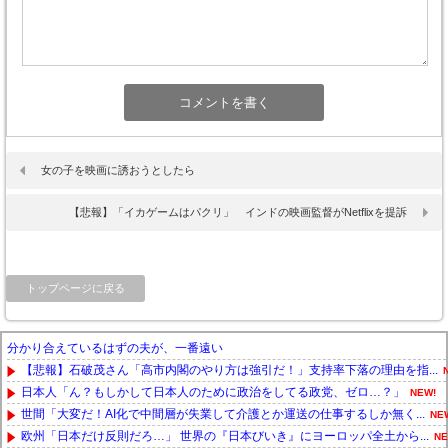
女の子を映画に誘おうとしたら
【悲報】「イカゲームはパクリ」 インドの映画監督がNetflixを提訴
トップページに戻る
分かり合えているはずの夫が、一番遠い
【悲報】石破茂さん「高市内閣のやり方は強引だ！」支持率下落の理由を指...
日本人「ん？もしかして日本人のために政治をしてる政党、ゼロ…？」
NEW!
世間「大変だ！AI化で中間層が失業して介護とか運送の仕事するしか無く...
NE
欧州「日本だけ反則だろ…」 世界の『日本びいき』にヨーロッパ全土から...
NE