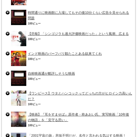
時間通りに映画館に入場してもその後10分くらい広告を見せられる
問題
100ビュー
【悲報】「シンゴジラも過大評価映画だった」という風潮、広まる
100ビュー
インド映画のバーフバリ観たことある奴来てくれ
100ビュー
自称映画通が酷評しそうな映画
100ビュー
【ワンピース】ウタとハンコックってどっちの方がヒロイン力高いん
だ？
100ビュー
【映画】『耳をすませば』原作者・柊あおい氏、実写映画「10年後
の物語」を「見守る思い」
100ビュー
「2001宇宙の旅」意味不明だが、名作と言われる気はする映画！