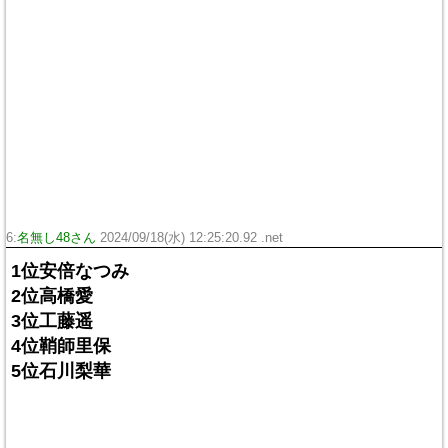
6:
名無し48さん
2024/09/18(水) 12:25:20.92 .net
1位安倍なつみ
2位高橋愛
3位工藤遥
4位鞘師里保
5位石川梨華