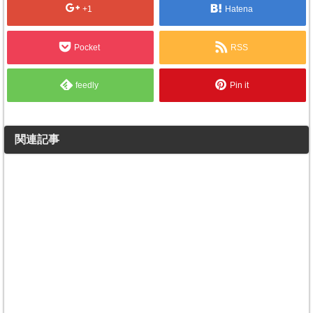
+1
Hatena
Pocket
RSS
feedly
Pin it
関連記事