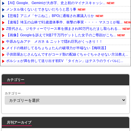
【AI】Google、Geminiが大赤字、史上初のマイナスキャッシ...
NEW!
メンタル強くないとできないだろうと思う事
NEW!
【悲報】アニメ「ヤニねこ」BPOに通報され審議入りか
NEW!
【速報】埼玉の山林で91歳遺体事件、衝撃の事実・・・・ マスコミが報...
NEW
Z世代さん、ジモティーでリース車を掴まされ80万円もだまし取られる…
NEW!
【画像】Googleを訴えて9億7千万円ゲットした女子のご尊顔がこち...
NEW!
中原みなみアナ メガネ ＆ ニットで隠れ巨乳がくっきり！！
メイドの格好してるちょちょたんの破壊力が半端ない【梅咲遥】
子供部屋おじさんなんですがコード類の配線ぐちゃぐちゃさせない方法教え...
ポルシェが満を持して送り出す初EV 「タイカン」はテスラのライバルに...
Powered by livedoor 相互RSS
カテゴリー
カテゴリー
月刊アーカイブ