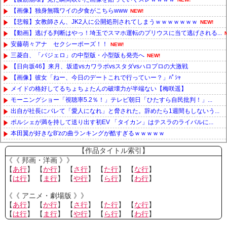
【画像】独身無職ワイの夕食がこちらwww
NEW!
【悲報】女教師さん、JK2人に公開処刑されてしまうｗｗｗｗｗｗｗ
NEW!
【動画】逃げる判断はやっ！埼玉でスマホ運転のプリウスに当て逃げされる...
安藤萌々アナ セクシーポーズ！！
NEW!
三菱自、「パジェロ」の中型版・小型版も発売へ
NEW!
【日向坂46】来月、坂道vsカワラボvsスタダvsハロプロの大激戦
【画像】彼女「ねー、今日のデートこれで行っていー？」ﾊﾟｼｬ
メイドの格好してるちょちょたんの破壊力が半端ない【梅咲遥】
モーニングショー「視聴率5.2％！」テレビ朝日「ひたすら自民批判！」...
出自が社長にバレて「愛人になれ」と脅された。辞めたら1週間もしないう...
ポルシェが満を持して送り出す初EV 「タイカン」はテスラのライバルに...
本田翼が好きなB'zの曲ランキングが酷すぎるｗｗｗｗｗ
Powered by livedoor 相互RSS
【作品タイトル索引】
《《 邦画・洋画 》》
【
あ行
】 【
か行
】 【
さ行
】 【
た行
】 【
な行
】
【
は行
】 【
ま行
】 【
や行
】 【
ら行
】 【
わ行
】
《《 アニメ・劇場版 》》
【
あ行
】 【
か行
】 【
さ行
】 【
た行
】 【
な行
】
【
は行
】 【
ま行
】 【
や行
】 【
ら行
】 【
わ行
】