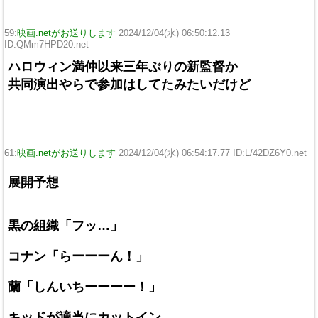
59:
映画.netがお送りします
2024/12/04(水) 06:50:12.13
ID:QMm7HPD20.net
ハロウィン満仲以来三年ぶりの新監督か
共同演出やらで参加はしてたみたいだけど
61:
映画.netがお送りします
2024/12/04(水) 06:54:17.77 ID:L/42DZ6Y0.net
展開予想
黒の組織「フッ…」
コナン「らーーーん！」
蘭「しんいちーーーー！」
キッドが適当にカットイン