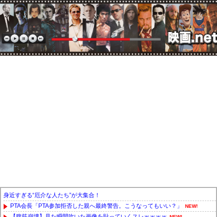
身近すぎる“厄介な人たち”が大集合！
PTA会長「PTA参加拒否した親へ最終警告。こうなってもいい？」
NEW!
【腹筋崩壊】見た瞬間吹いた画像を貼っていくスレｗｗｗｗ
NEW!