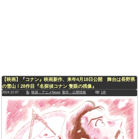
【映画】『コナン』映画新作、来年4月18日公開 舞台は長野県
の雪山！28作目『名探偵コナン 隻眼の残像』
2024.12.07
映画・アニメNews
製作・公開情報
1件