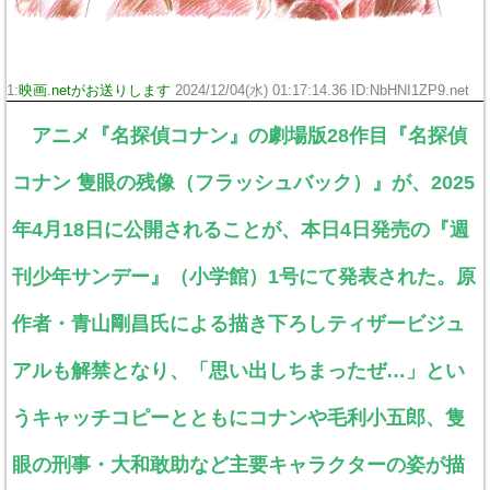
1:
映画.netがお送りします
2024/12/04(水) 01:17:14.36 ID:NbHNI1ZP9.net
アニメ『名探偵コナン』の劇場版28作目『名探偵
コナン 隻眼の残像（フラッシュバック）』が、2025
年4月18日に公開されることが、本日4日発売の『週
刊少年サンデー』（小学館）1号にて発表された。原
作者・青山剛昌氏による描き下ろしティザービジュ
アルも解禁となり、「思い出しちまったぜ…」とい
うキャッチコピーとともにコナンや毛利小五郎、隻
眼の刑事・大和敢助など主要キャラクターの姿が描