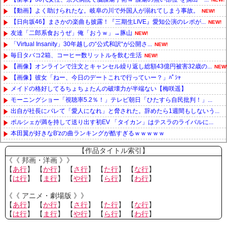
【動画】よく助けられたな。岐阜の川で外国人が溺れてしまう事故。
NEW!
【日向坂46】まさかの楽曲も披露！『三期生LIVE』愛知公演のレポが...
NEW!
友達「二郎系食おうぜ」俺「おうｗ」→豚山
NEW!
「Virtual Insanity」30年越しの“公式和訳“が公開さ...
NEW!
毎日タバコ2箱、コーヒー数リットルを飲む生活
NEW!
【画像】オンラインで注文とキャンセル繰り返し総額43億円被害32歳の...
NEW
【画像】彼女「ねー、今日のデートこれで行っていー？」ﾊﾟｼｬ
メイドの格好してるちょちょたんの破壊力が半端ない【梅咲遥】
モーニングショー「視聴率5.2％！」テレビ朝日「ひたすら自民批判！」...
出自が社長にバレて「愛人になれ」と脅された。辞めたら1週間もしないう...
ポルシェが満を持して送り出す初EV 「タイカン」はテスラのライバルに...
本田翼が好きなB'zの曲ランキングが酷すぎるｗｗｗｗｗ
Powered by livedoor 相互RSS
【作品タイトル索引】
《《 邦画・洋画 》》
【
あ行
】 【
か行
】 【
さ行
】 【
た行
】 【
な行
】
【
は行
】 【
ま行
】 【
や行
】 【
ら行
】 【
わ行
】
《《 アニメ・劇場版 》》
【
あ行
】 【
か行
】 【
さ行
】 【
た行
】 【
な行
】
【
は行
】 【
ま行
】 【
や行
】 【
ら行
】 【
わ行
】