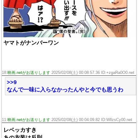
ヤマトがナンバーワン
18:
映画.netがお送りします
2025/02/08(土) 00:08:57.36 ID:+zgaRa0O0.net
>>9
なんで一味に入らなかったんやと今でも思うわ
11:
映画.netがお送りします
2025/02/08(土) 00:04:09.82 ID:WllzsCy00.net
レベッカすき
あの衣装は反則