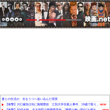
妻との生活が、夫をうつへ追い込んだ現実
【衝撃】川口被告(19)に無期懲役 江別大学生殺人事件、19歳で取り...
NEW!
【衝撃】50代女性、京大病院で脳腫瘍手術→“腫瘍の無い部位”を摘出 ...
NEW!