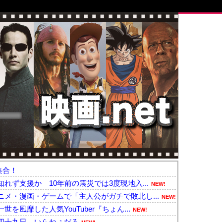
集合！
れず支援か 10年前の震災では3度現地入...
NEW!
メ・漫画・ゲームで「主人公がガチで敗北し...
NEW!
風靡した人気YouTuber『ちょん...
NEW!
四十九日←いらねぇだろ