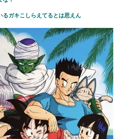
ひたすら自民批判！」...
外国人「お前らビッグマック
めたら1週間もしないう...
メイドの格好してるちょちょ
いるガキこしらえてるとは思えん
域へｗｗｗｗｗｗ
ランJ民ワイ、新しいランニ
ぐちゃさせない方法教え...
BABYMETAL「PMC Vol.
はテスラのライバルに...
モーニングショー「視聴率5.2
ｗｗｗｗｗｗｗｗｗｗｗ...
出自が社長にバレて「愛人にな
ｗｗｗｗｗｗｗｗｗ
【唖然】渋谷のホームレス対
【速報】川島海荷、警視庁前
本田翼が好きなB'zの曲ラン
Powered by livedoor 相互RSS