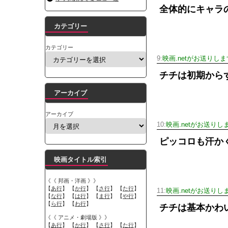
全体的にキャラ
カテゴリー
カテゴリー
9:
映画.netがお送りしま
チチは初期から
アーカイブ
アーカイブ
10:
映画.netがお送りし
ピッコロも汗か
映画タイトル索引
《《 邦画・洋画 》》
【
あ行
】 【
か行
】 【
さ行
】 【
た行
】
11:
映画.netがお送りし
【
な行
】 【
は行
】 【
ま行
】 【
や行
】
【
ら行
】 【
わ行
】
チチは基本かわ
《《 アニメ・劇場版 》》
【
あ行
】 【
か行
】 【
さ行
】 【
た行
】