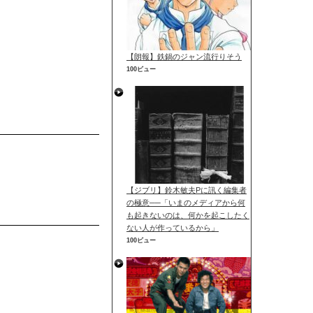
【朗報】鉄鍋のジャン流行りそう
100ビュー
【ジブリ】鈴木敏夫Pに訊く編集者
の極意──「いまのメディアから何
も起きないのは、何かを起こしたく
ない人が作っているから」
100ビュー