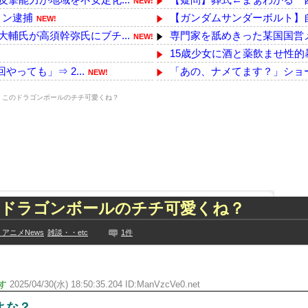
NEW!
メン逮捕
【ガンダムサンダーボルト】
NEW!
輔氏が高須幹弥氏にブチ...
専門家を舐めきった某国国営メ
NEW!
15歳少女に酒と薬飲ませ性的
っても」⇒ 2...
「あの、ナメてます？」ショー
NEW!
に商品を入れようとする
24歳年収550万ワイ、高級車
NEW!
】このドラゴンボールのチチ可愛くね？
担当整備士が「グエン...
【画像】中古でスマホ買った
NEW!
【Money1】 韓国「信用赦免
!
っきり！！
近所のコープにいる爺さん、
NEW!
ハロプロの大激戦
【悲報】ﾈｯﾄ民「正規ディー
NEW!
って事務所を襲撃...
【ｗ】物凄くカワイイ子猫の
NEW!
た久保史緒里と中村麗...
韓国芸能界「日本の真似してア
のドラゴンボールのチチ可愛くね？
技に初挑戦‼
韓国人「韓国が米韓通貨スワッ
見や総括を踏まえ、適...
【悲報】アニメーターさん「日
アニメNews
雑談・・etc
1件
ちらｗｗｗｗｗｗ
【日向坂46】来月、坂道vsカ
に!?超巨大マネ...
【YG】BLACKPINKのファ
ない【梅咲遥】
す
2025/04/30(水) 18:50:35.204 ID:ManVzcVe0.net
【乃木坂】水谷豊の息子、三山
入れる
【画像】彼女「ねー、今日のデ
よな？