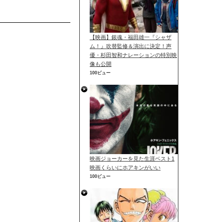
【映画】銀魂・福田雄一『シャザ
ム！』吹替監修＆演出に決定！声
優・杉田智和ナレーションの特別映
像も公開
100ビュー
映画ジョーカーを見た生涯ベスト1
映画くらいにホアキンがいい
100ビュー