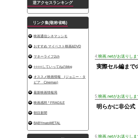
逆アクセスランキング
リンク集(敬称省略)
映画通信シネマッシモ
おすすめ マイベスト映画&DVD
4:
映画.netがお送りしま
マネーライフ2ch
実際セル編まで
○○○○していってねのblog
オススメ映画情報 (ジョニー・タ
ピア Cinemas)
最新映画情報局
5:
映画.netがお送りしま
映画感想 * FRAGILE
明らかに非公式
朝目新聞
BABYmatoMETAL
6:
映画.netがお送りしま