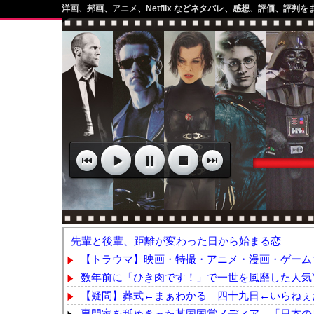
洋画、邦画、アニメ、Netflix などネタバレ、感想、評価、評判を
先輩と後輩、距離が変わった日から始まる恋
【トラウマ】映画・特撮・アニメ・漫画・ゲームで
数年前に「ひき肉です！」で一世を風靡した人気YouT
【疑問】葬式←まぁわかる 四十九日←いらねぇ
専門家を舐めきった某国国営メディア、「日本の反