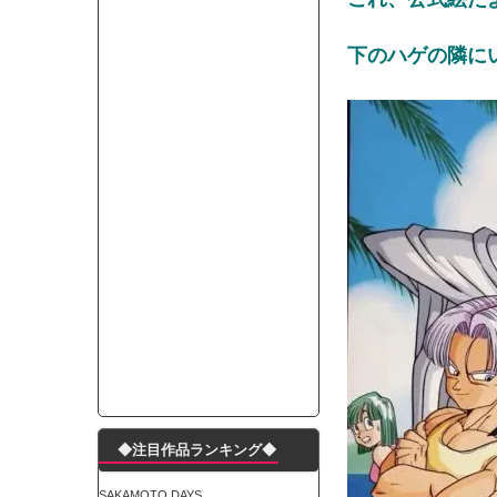
モーニングショー「視聴率5.2％！」テレビ朝日「
出自が社長にバレて「愛人になれ」と脅された。辞
下のハゲの隣に
【唖然】渋谷のホームレス対策、とんでもない領
子供部屋おじさんなんですがコード類の配線ぐちゃ
ポルシェが満を持して送り出す初EV 「タイカン」
【朗報】阪神のドラフト、ガチで大当たりだったｗ
下半身トレーニング、太ももに自信ニキきてくれ
Powered by livedoor 相互RSS
◆注目作品ランキング◆
SAKAMOTO DAYS