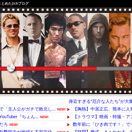
まとめた2chブログ
身近すぎる“厄介な人たち”が大
「主人公がガチで敗北し...
【胸熱】中居正広、熊本に人知
NEW!
uber『ちょん...
【トラウマ】映画・特撮・アニ
NEW!
だろ
数年前に「ひき肉です！」で一世を
NEW!
撃能力が地域を不安定化...
【疑問】葬式←まぁわかる 