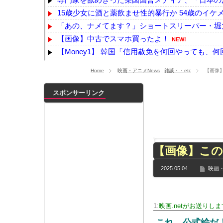
15歳少女に酒と薬飲ませ性的暴行か 54歳のイケ
「あの、ナメてます？」ショートスリーパー・堀大
【画像】中古でスマホ買ったよ！
NEW!
【Money1】 韓国「信用赦免を何回やっても、何回や
近所のコープにいる爺さん、隙あらば他人のカゴ
Home
映画・アニメNews
,
雑談・・etc
【画像
【悲報】ﾈｯﾄ民「正規ディーラーで車検を頼んだら
【ｗ】物凄くカワイイ子猫の取っ組み合い！
NEW
スポンサーリンク
浦野芽良アナ ピタピタニットでボディラインく
【日向坂46】来月、坂道vsカワラボvsスタダvs
【YG】BLACKPINKのファンがゴルフクラブをも
【乃木坂】水谷豊の息子、三山凌輝がW不倫‼共演し
【画像】こ
【TWICE】サナが佐藤健とダブル主演の映画で演
【速報】石破首相 大敗の責任「両院議員総会での意
2025.05.04
映画・
【画像】色盲にはグレーにしか見えない事実がこ
『鬼滅の刃 無限城編』3部作で興収2000億円も視野
メイドの格好してるちょちょたんの破壊力が半端
1:
映画.netがお送りしま
ランJ民ワイ、新しいランニングシューズを手に
これ、公式絵だ