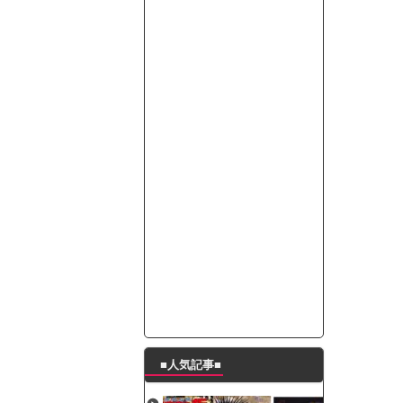
って本当に美味しいと思うか？」
たんの破壊力が半端ない【梅咲遥】
ングシューズを手に入れる
29 新生ベビメタ表紙」
％！」テレビ朝日「ひたすら自民批判！」...
れ」と脅された。辞めたら1週間もしないう...
策、とんでもない領域へｗｗｗｗｗｗ
で接触事故
キングが酷すぎるｗｗｗｗｗ
■人気記事■