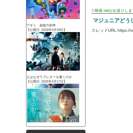
3:
映画.netがお送りしま
マジュニアどう
アギト 超能力戦争
スレッドURL:https://vipe
【公開日: 2026年4月29日】
人はなぜラブレターを書くのか
【公開日: 2026年4月17日】