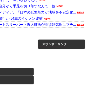
NEW!
自分から手足を切り落すなんて…他
NEW!
ディア、「日本の反撃能力が地域を不安定化...
NEW!
暴行か 54歳のイケメン逮捕
NEW!
トスリーパー・堀大輔氏が高須幹弥氏にブチ...
NEW!
も豪邸も買えない人生が確定している事実...
NEW!
よ！
NEW!
を何回やっても、何回やっても」⇒ 2...
NEW!
スポンサーリンク
隙あらば他人のカゴに商品を入れようとする
NEW!
ラーで車検を頼んだら担当整備士が「グエン...
NEW!
取っ組み合い！
NEW!
イドル量産してきたが、本当は人気がなくて...
NEW!
プ交渉に全力を注ぐべき理由がこちら‥日米...
NEW!
本の復興は…中国の温情のおかげだ！」 ←...
NEW!
ワラボvsスタダvsハロプロの大激戦
NEW!
ンがゴルフクラブをもって事務所を襲撃...
NEW!
凌輝がW不倫‼共演した久保史緒里と中村麗...
ートこれで行っていー？」ﾊﾟｼｬ