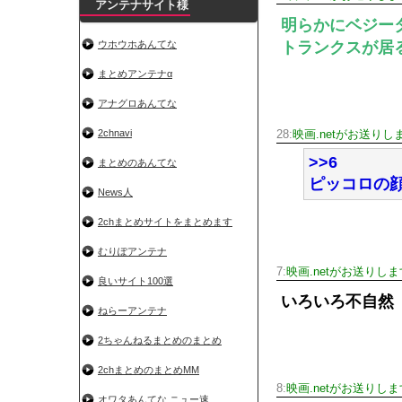
アンテナサイト様
明らかにベジー
トランクスが居
ウホウホあんてな
まとめアンテナα
アナグロあんてな
2chnavi
28:
映画.netがお送りし
>>6
まとめのあんてな
ピッコロの
News人
2chまとめサイトをまとめます
むりぽアンテナ
7:
映画.netがお送りしま
良いサイト100選
いろいろ不自然
ねらーアンテナ
2ちゃんねるまとめのまとめ
2chまとめのまとめMM
8:
映画.netがお送りしま
オワタあんてな ニュー速