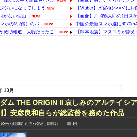
NEW!
ソジジいになってしまう
【Vtuber】水宮枢(××××)
NEW!
付かない理由...
【画像】片岡鶴太郎の1日ス
NEW!
ホの約2倍）のバ...
中国の最新スマホ遂に9070m
NEW!
救助報道、大嘘だったこ...
【熊本地震】マスコミが讃えま
NEW!
12人が負傷した事故...
【動画】サッカーの試合中の落
NEW!
ついて「当時はクズ野...
共産党区議、16年熊本地震の
NEW!
直に評価
【株式】任天堂が続伸 1Q
NEW!
ボード」まで値上げ...
避難所にベッドがない！と文句
NEW!
うがいんじゃないですか...
滝沢秀明社長、熊本入り示唆
NEW!
た久保史緒里と中村麗...
【画像】自販機の前でパ○ツの
技に初挑戦‼
【デレマス漫画】シンデレラ
 10月
ズリ‼
【徹底議論】近代日本史で最
ム THE ORIGIN II 哀しみのアルテイシ
見や総括を踏まえ、適...
【悲報】生成AI、メモリやSS
ちらｗｗｗｗｗｗ
ショートスリーパー堀大輔さん
評判】安彦良和自らが総監督を務めた作品
に!?超巨大マネ...
【乃木坂】水谷豊の息子、三山
(OVA・劇場版)
か行・(OVA・劇場版)
1件
ない【梅咲遥】
【TWICE】サナが佐藤健と
入れる
【画像】彼女「ねー、今日のデ