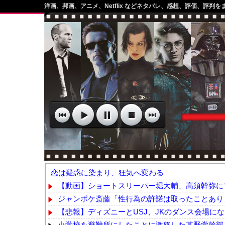
洋画、邦画、アニメ、Netflix などネタバレ、感想、評価、評判を
恋は疑惑に染まり、狂気へ変わる
【動画】ショートスリーパー堀大輔、高須幹弥にブ
ジャンポケ斎藤「性行為の許諾は取ったことあり
【悲報】ディズニーとUSJ、JKのダンス会場になっ
小学校を避難所にしたことに激怒した某野党幹部、