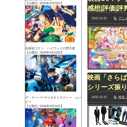
【公開日: 2026年4月29日】
感想|評価|
2015.10.31
アニメ
名探偵コナン ハイウェイの堕天使
【公開日: 2026年4月10日】
映画「さらば
シリーズ振
2015.10.31
映画・
ザ・スーパーマリオギャラクシー・ムー
ビー
【公開日: 2026年4月24日】