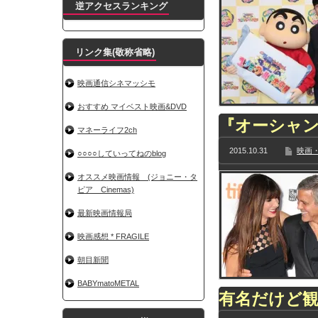
逆アクセスランキング
リンク集(敬称省略)
映画通信シネマッシモ
おすすめ マイベスト映画&DVD
『オーシャン
マネーライフ2ch
2015.10.31
映画・
○○○○していってねのblog
オススメ映画情報 (ジョニー・タ
ピア Cinemas)
最新映画情報局
映画感想 * FRAGILE
朝目新聞
BABYmatoMETAL
有名だけど観