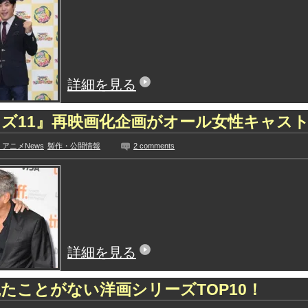
詳細を見る
ズ11』再映画化企画がオール女性キャス
アニメNews
製作・公開情報
2 comments
詳細を見る
たことがない洋画シリーズTOP10！