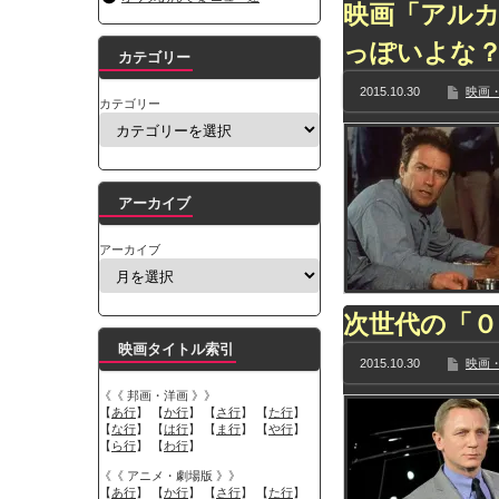
映画「アル
っぽいよな
カテゴリー
2015.10.30
映画・
カテゴリー
アーカイブ
アーカイブ
次世代の「０
映画タイトル索引
2015.10.30
映画・
《《 邦画・洋画 》》
【
あ行
】 【
か行
】 【
さ行
】 【
た行
】
【
な行
】 【
は行
】 【
ま行
】 【
や行
】
【
ら行
】 【
わ行
】
《《 アニメ・劇場版 》》
【
あ行
】 【
か行
】 【
さ行
】 【
た行
】