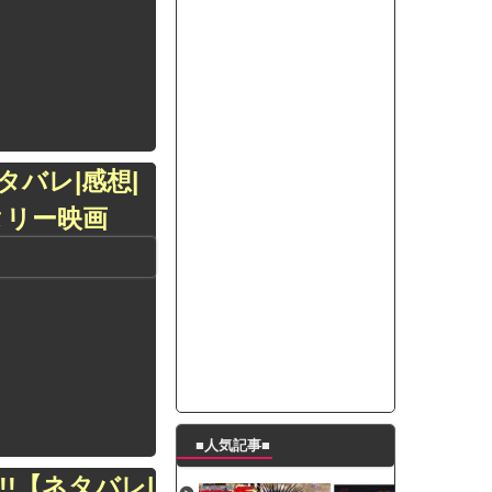
って本当に美味しいと思うか？」
たんの破壊力が半端ない【梅咲遥】
ングシューズを手に入れる
29 新生ベビメタ表紙」
％！」テレビ朝日「ひたすら自民批判！」...
れ」と脅された。辞めたら1週間もしないう...
【ネタバレ|感想|
策、とんでもない領域へｗｗｗｗｗｗ
タリー映画
で接触事故
キングが酷すぎるｗｗｗｗｗ
■人気記事■
!!【ネタバレ|