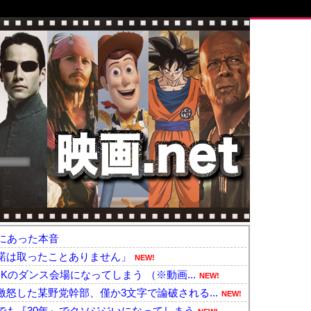
にあった本音
諾は取ったことありません」
NEW!
Kのダンス会場になってしまう （※動画...
NEW!
怒した某野党幹部、僅か3文字で論破される...
NEW!
でも『30年』でクソジジいになってしまう