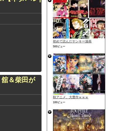
初めて読んだヤンキー漫画
500ビュー
！舘＆柴田が
秋アニメ、大豊作ｗｗｗ
100ビュー