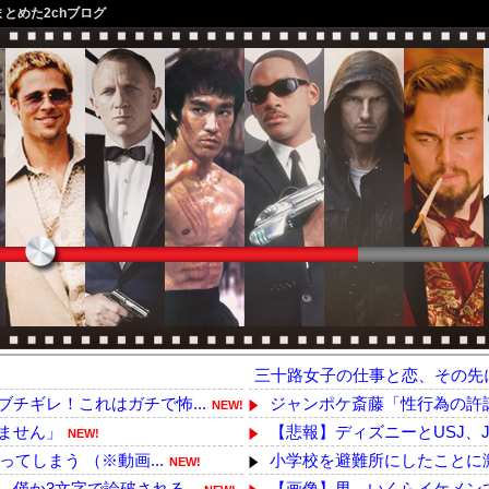
まとめた2chブログ
三十路女子の仕事と恋、その先
チギレ！これはガチで怖...
ジャンポケ斎藤「性行為の許
NEW!
ません」
【悲報】ディズニーとUSJ、J
NEW!
てしまう （※動画...
小学校を避難所にしたことに激
NEW!
僅か3文字で論破される...
【画像】男、いくらイケメン