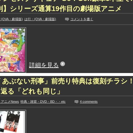
評判】シリーズ通算19作目の劇場版アニメ
(OVA・劇場版)
は行・(OVA・劇場版)
コメントを書く
詳細を見る
 あぶない刑事」前売り特典は復刻チラシ
り返る「どれも同じ」
アニメNews
特典・雑貨・DVD・BD・・etc
4 comments