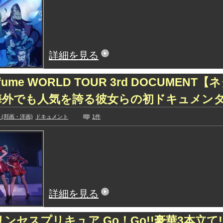
ひたすら自民批判！」...
外国人「お前らビッグマック
めたら1週間もしないう...
メイドの格好してるちょちょ
域へｗｗｗｗｗｗ
ランJ民ワイ、新しいランニ
ぐちゃさせない方法教え...
BABYMETAL「PMC Vol.
詳細を見る
はテスラのライバルに...
モーニングショー「視聴率5.2
ｗｗｗｗｗｗｗｗｗｗｗ...
出自が社長にバレて「愛人にな
rfume WORLD TOUR 3rd DOCUMENT
ｗｗｗｗｗｗｗｗｗ
【唖然】渋谷のホームレス対
海外でも人気を誇る彼女らの初ドキュメン
【速報】川島海荷、警視庁前
本田翼が好きなB'zの曲ラン
(邦画・洋画)
ドキュメント
1件
Powered by livedoor 相互RSS
詳細を見る
ンセスプリキュア Go！Go!!豪華3本立て!