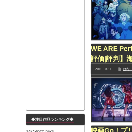
モーニングショー「視聴率5.2％！」テレビ朝日「
出自が社長にバレて「愛人になれ」と脅された。辞
【唖然】渋谷のホームレス対策、とんでもない領
子供部屋おじさんなんですがコード類の配線ぐちゃ
ポルシェが満を持して送り出す初EV 「タイカン」
【朗報】阪神のドラフト、ガチで大当たりだったｗ
WE ARE Pe
下半身トレーニング、太ももに自信ニキきてくれ
評価|評判】
Powered by livedoor 相互RSS
2015.10.31
は行・
◆注目作品ランキング◆
映画Go！プリ
SAKAMOTO DAYS