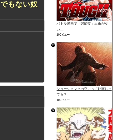
くでもない奴
バトル漫画で「関節技」出番がな
い…
100ビュー
ショーシャンクの空にって映画しっ
てる？
100ビュー