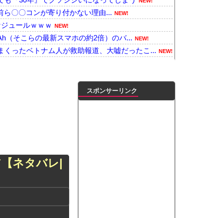
NEW!
にお前ら〇〇コンが寄り付かない理由...
NEW!
ケジュールｗｗｗ
NEW!
Ah（そこらの最新スマホの約2倍）のバ...
NEW!
くったベトナム人が救助報道、大嘘だったこ...
NEW!
雷で選手1人が死亡、12人が負傷した事故...
NEW!
募金流用疑惑の党員について「当時はクズ野...
NEW!
決算の大幅増益を素直に評価
NEW!
スポンサーリンク
たらたらだった左派、実際に避難所にベッド...
NEW!
「男手が必要。時間を見つけて行きたい」他
NEW!
柄まで透けてしまってる女子が発見されるｗ...
NEW!
ガールズの日常「愛を伝えて♡」を公開
NEW!
も取り返しのつかなかった失敗って何？
NEW!
ア【ネタバレ|
Dだけでなく「マザーボード」まで値上げ...
NEW!
、生配信で「寝たほうがいんじゃないですか...
NEW!
凌輝がW不倫‼共演した久保史緒里と中村麗...
ダブル主演の映画で演技に初挑戦‼
ートこれで行っていー？」ﾊﾟｼｬ