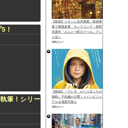
【映画】イオンと吉本興業、映画事
業で業務提携 キングコング・西野
5！
亮廣作『えんとつ町のプぺル』アニ
メ化へ
100ビュー
【映画】『グレタ ひとりぼっちの
挑戦』予告編が公開！メインビジュ
執筆！シリー
アル＆場面写真も
100ビュー