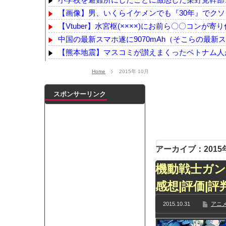
【画像】男、いくらイケメンでも『30年』でク
【Vtuber】水宮枢(××××)にお前ら〇〇コンが寄り
中国の最新スマホ遂に9070mAh（そこらの最新スマ
【熊本地震】マスコミが讃えまくったベトナム人が
【動画】サッカーの試合中の落雷で選手1人が死亡、
Home
2015年 10月
共産党区議、16年熊本地震の募金流用疑惑の党員に
【株式】任天堂が続伸 1Q決算の大幅増益を素
スポンサーリンク
【悲報】生成AI、メモリやSSDだけでなく「マザー
ショートスリーパー堀大輔さん、生配信で「寝たほ
【乃木坂】水谷豊の息子、三山凌輝がW不倫‼共演し
【TWICE】サナが佐藤健とダブル主演の映画で演
アーカイブ：2015年
【乃木坂】TIFで披露したストライキダンスが大バ
機動戦士ガンダ
【速報】石破首相 大敗の責任「両院議員総会での意
【画像】色盲にはグレーにしか見えない事実がこ
感想|評価|
『鬼滅の刃 無限城編』3部作で興収2000億円も視野
2015.10.31
アニメ
メイドの格好してるちょちょたんの破壊力が半端
ランJ民ワイ、新しいランニングシューズを手に