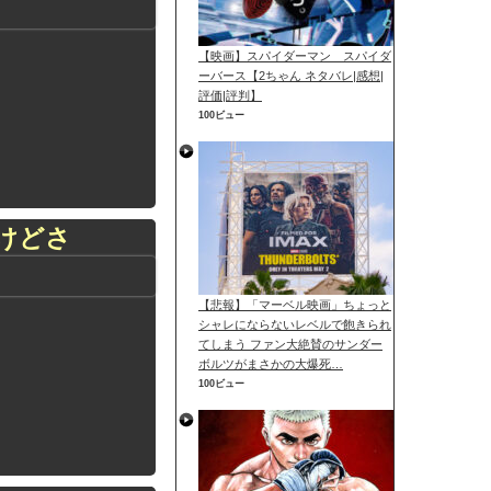
【映画】スパイダーマン スパイダ
ーバース【2ちゃん ネタバレ|感想|
評価|評判】
100ビュー
けどさ
【悲報】「マーベル映画」ちょっと
シャレにならないレベルで飽きられ
てしまう ファン大絶賛のサンダー
ボルツがまさかの大爆死…
100ビュー