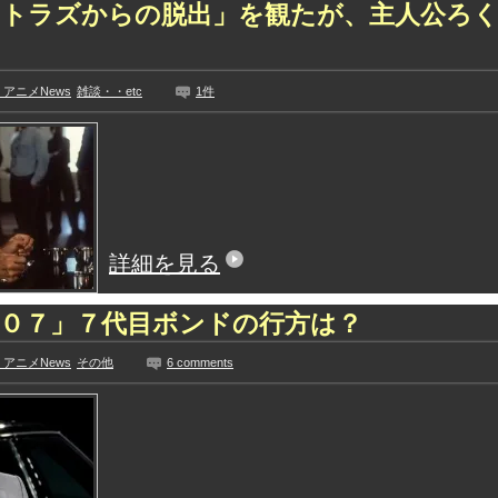
カトラズからの脱出」を観たが、主人公ろ
？
アニメNews
雑談・・etc
1件
詳細を見る
０７」７代目ボンドの行方は？
アニメNews
その他
6 comments