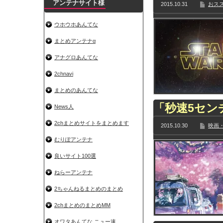
アンテナサイト様
2015.10.31
おス
ウホウホあんてな
まとめアンテナα
アナグロあんてな
2chnavi
まとめのあんてな
「秒速5セン
News人
2chまとめサイトをまとめます
2015.10.30
映画・
むりぽアンテナ
良いサイト100選
ねらーアンテナ
2ちゃんねるまとめのまとめ
2chまとめのまとめMM
オワタあんてな ニュー速