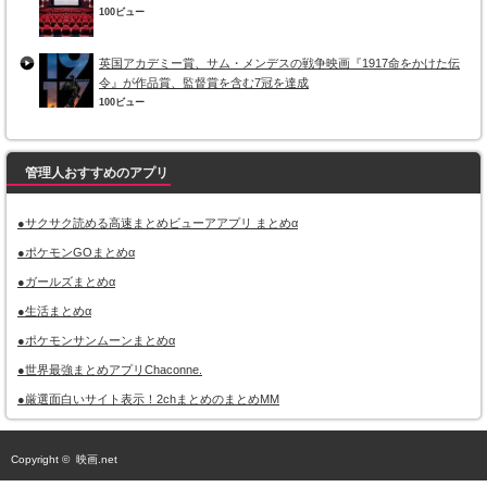
100ビュー
英国アカデミー賞、サム・メンデスの戦争映画『1917命をかけた伝
令』が作品賞、監督賞を含む7冠を達成
100ビュー
管理人おすすめのアプリ
●サクサク読める高速まとめビューアアプリ まとめα
●ポケモンGOまとめα
●ガールズまとめα
●生活まとめα
●ポケモンサンムーンまとめα
●世界最強まとめアプリChaconne.
●厳選面白いサイト表示！2chまとめのまとめMM
Copyright ©
映画.net