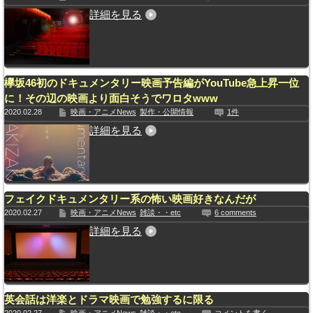
詳細を見る
欅坂46初のドキュメンタリー映画予告編がYouTube急上昇一位
に！その辺の映画より面白そうでワロタwww
2020.02.28
映画・アニメNews
製作・公開情報
1件
詳細を見る
フェイクドキュメンタリー系の怖い映画好きなんだが
2020.02.27
映画・アニメNews
雑談・・etc
6 comments
詳細を見る
英会話は洋楽とドラマ映画で勉強するに限る