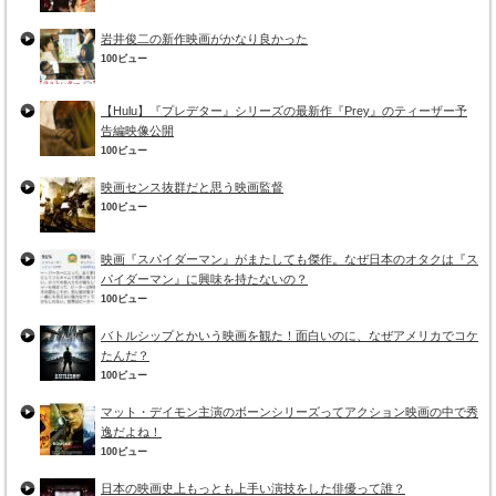
岩井俊二の新作映画がかなり良かった
100ビュー
【Hulu】『プレデター』シリーズの最新作『Prey』のティーザー予
告編映像公開
100ビュー
映画センス抜群だと思う映画監督
100ビュー
映画『スパイダーマン』がまたしても傑作。なぜ日本のオタクは『ス
パイダーマン』に興味を持たないの？
100ビュー
バトルシップとかいう映画を観た！面白いのに、なぜアメリカでコケ
たんだ？
100ビュー
マット・デイモン主演のボーンシリーズってアクション映画の中で秀
逸だよね！
100ビュー
日本の映画史上もっとも上手い演技をした俳優って誰？