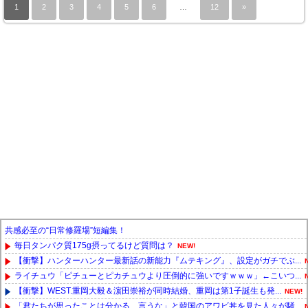
1
2
3
4
5
6
…
12
»
共感必至の“日常修羅場”短編集！
毎日タンパク質175g摂ってるけど質問は？
NEW!
【衝撃】ハンターハンター最新話の新能力『ムテキング』、設定がガチでぶ...
ライチュウ「ピチューとピカチュウより圧倒的に強いですｗｗｗ」←こいつ...
【衝撃】WEST.重岡大毅＆濵田崇裕が同時結婚、重岡は第1子誕生も発...
NEW!
「君たちが思ったことは分かる、言うな」と韓国のアワビ丼を見た人々が騒...