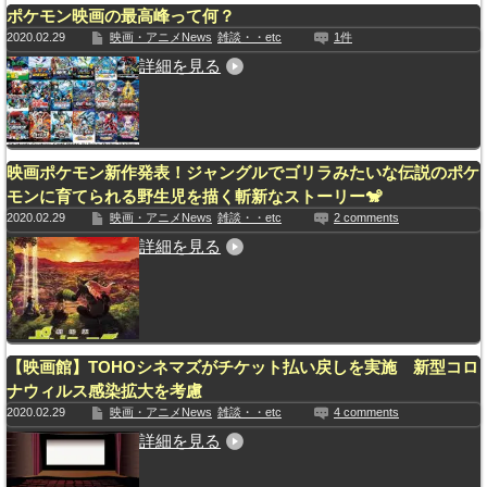
ポケモン映画の最高峰って何？
2020.02.29
映画・アニメNews
雑談・・etc
1件
詳細を見る
映画ポケモン新作発表！ジャングルでゴリラみたいな伝説のポケ
モンに育てられる野生児を描く斬新なストーリー🐒
2020.02.29
映画・アニメNews
雑談・・etc
2 comments
詳細を見る
【映画館】TOHOシネマズがチケット払い戻しを実施 新型コロ
ナウィルス感染拡大を考慮
2020.02.29
映画・アニメNews
雑談・・etc
4 comments
詳細を見る