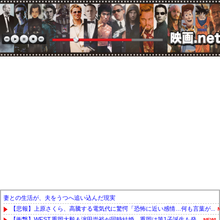
妻との生活が、夫をうつへ追い込んだ現実
【悲報】上原さくら、高騰する電気代に驚愕「恐怖に近い感情…何も言葉が...
【衝撃】WEST.重岡大毅＆濵田崇裕が同時結婚、重岡は第1子誕生も発...
NEW!