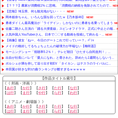
【？？？】農家が消費税1% に悲鳴。「消費税の納税を免除されてたので...
NEW
【悲報】埼玉県、何も観光地がない・・・
NEW!
岡本姫奈ちゃん、いろんな国を回ってたｗ【乃木坂46】
NEW!
勇者ダイくん最高魔法が「ライデイン」しかないのに勇者を名乗ってしまう
NE
佐藤二朗さん主演の「踊る大捜査線」スピンオフドラマ、正式に中止との報...
人気外国人YouTuberさん、日本で〇〇する動画を投稿して終わる・...
NEW!
【画像】彼女「ねー、今日のデートこれで行っていー？」ﾊﾟｼｬ
メイドの格好してるちょちょたんの破壊力が半端ない【梅咲遥】
モーニングショー「視聴率5.2％！」テレビ朝日「ひたすら自民批判！」...
出自が社長にバレて「愛人になれ」と脅された。辞めたら1週間もしないう...
ポルシェが満を持して送り出す初EV 「タイカン」はテスラのライバルに...
本田翼が好きなB'zの曲ランキングが酷すぎるｗｗｗｗｗ
Powered by livedoor 相互RSS
【作品タイトル索引】
《《 邦画・洋画 》》
【
あ行
】 【
か行
】 【
さ行
】 【
た行
】 【
な行
】
【
は行
】 【
ま行
】 【
や行
】 【
ら行
】 【
わ行
】
《《 アニメ・劇場版 》》
【
あ行
】 【
か行
】 【
さ行
】 【
た行
】 【
な行
】
【
は行
】 【
ま行
】 【
や行
】 【
ら行
】 【
わ行
】