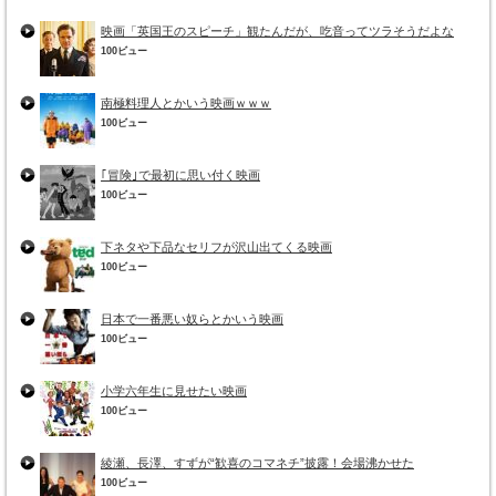
映画「英国王のスピーチ」観たんだが、吃音ってツラそうだよな
100ビュー
南極料理人とかいう映画ｗｗｗ
100ビュー
｢冒険｣で最初に思い付く映画
100ビュー
下ネタや下品なセリフが沢山出てくる映画
100ビュー
日本で一番悪い奴らとかいう映画
100ビュー
小学六年生に見せたい映画
100ビュー
綾瀬、長澤、すずが“歓喜のコマネチ”披露！会場沸かせた
100ビュー