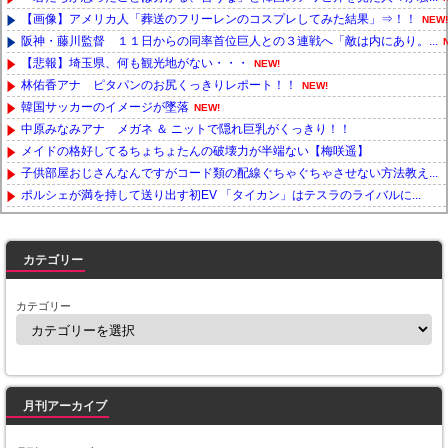
【画像】アメリカ人「葬送のフリーレンのコスプレしてみた結果」⇒！！
NEW!
阪神・藤川監督 １１日からの同率首位巨人との３連戦へ「敵は内にあり。...
【悲報】埼玉県、何も観光地がない・・・
NEW!
林佑香アナ ピタパンのお尻くっきりレポート！！
NEW!
韓国サッカーのイメージが墜落
NEW!
中原みなみアナ メガネ ＆ ニットで隠れ巨乳がくっきり！！
メイドの格好してるちょちょたんの破壊力が半端ない【梅咲遥】
子供部屋おじさんなんですがコード類の配線ぐちゃぐちゃさせない方法教え...
ポルシェが満を持して送り出す初EV 「タイカン」はテスラのライバルに...
Powered by livedoor 相互RSS
カテゴリー
カテゴリー
月刊アーカイブ