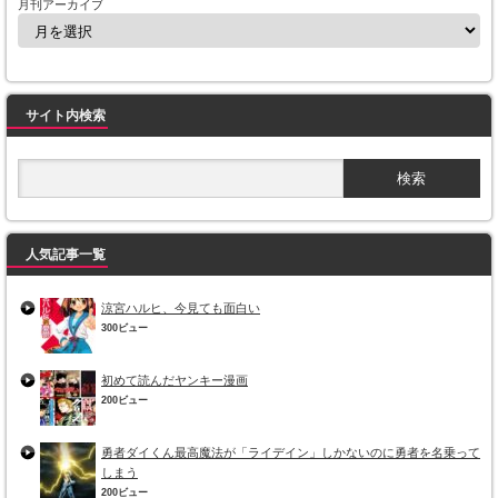
月刊アーカイブ
サイト内検索
人気記事一覧
涼宮ハルヒ、今見ても面白い
300ビュー
初めて読んだヤンキー漫画
200ビュー
勇者ダイくん最高魔法が「ライデイン」しかないのに勇者を名乗って
しまう
200ビュー