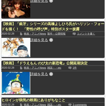
詳細を見る
【映画】「銀牙」シリーズの高橋よしひろ氏がハリソン・フォー
ドを描く！ 「野性の呼び声」特別ポスター披露
2020.02.28
映画・アニメNews
製作・公開情報
コメントを書く
詳細を見る
【映画】『ドラえもん のび太の新恐竜』公開延期決定
2020.02.28
映画・アニメNews
雑談・・etc
1件
詳細を見る
ヒロインが病気の映画にありがちなこと
2020.02.28
映画・アニメNews
雑談・・etc
3 comments