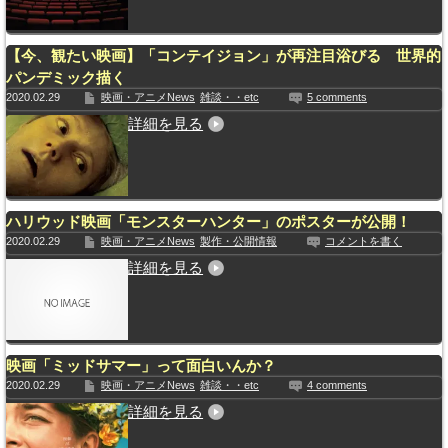
【今、観たい映画】「コンテイジョン」が再注目浴びる 世界的
パンデミック描く
2020.02.29
映画・アニメNews
雑談・・etc
5 comments
詳細を見る
ハリウッド映画「モンスターハンター」のポスターが公開！
2020.02.29
映画・アニメNews
製作・公開情報
コメントを書く
詳細を見る
映画「ミッドサマー」って面白いんか？
2020.02.29
映画・アニメNews
雑談・・etc
4 comments
詳細を見る