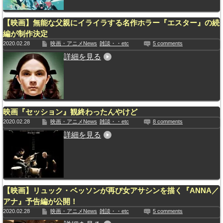
【映画】無能な父親にイライラする名作ホラー『エスター』の続
編が制作決定
2020.02.28
映画・アニメNews
雑談・・etc
5 comments
詳細を見る
映画『セッション』観終わったんやけど
2020.02.28
映画・アニメNews
雑談・・etc
8 comments
詳細を見る
【映画】リュック・ベッソンが再び女アサシンを描く『ANNA／
アナ』予告編が公開！
2020.02.28
映画・アニメNews
雑談・・etc
5 comments