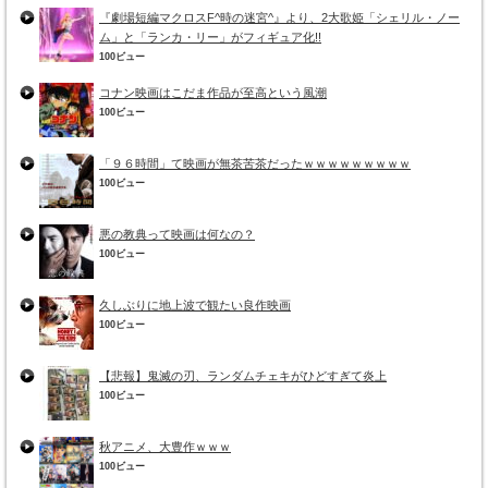
『劇場短編マクロスF^時の迷宮^』より、2大歌姫「シェリル・ノー
ム」と「ランカ・リー」がフィギュア化!!
100ビュー
コナン映画はこだま作品が至高という風潮
100ビュー
「９６時間」て映画が無茶苦茶だったｗｗｗｗｗｗｗｗｗ
100ビュー
悪の教典って映画は何なの？
100ビュー
久しぶりに地上波で観たい良作映画
100ビュー
【悲報】鬼滅の刃、ランダムチェキがひどすぎて炎上
100ビュー
秋アニメ、大豊作ｗｗｗ
100ビュー