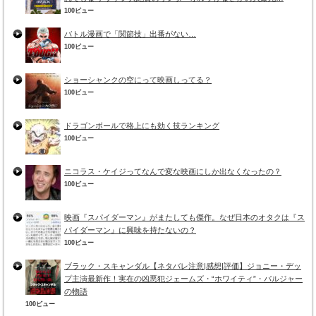
100ビュー
バトル漫画で「関節技」出番がない…
100ビュー
ショーシャンクの空にって映画しってる？
100ビュー
ドラゴンボールで格上にも効く技ランキング
100ビュー
ニコラス・ケイジってなんで変な映画にしか出なくなったの？
100ビュー
映画『スパイダーマン』がまたしても傑作。なぜ日本のオタクは『ス
パイダーマン』に興味を持たないの？
100ビュー
ブラック・スキャンダル【ネタバレ注意|感想|評価】ジョニー・デッ
プ主演最新作！実在の凶悪犯ジェームズ・“ホワイティ”・バルジャー
の物語
100ビュー