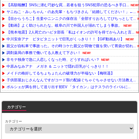
【高額報酬】SNSに潜む巧妙な罠…若者を狙うSNS犯罪の恐るべき手口...
NEW!
ヤニねこ・みぃちゃん・のあ先輩・もちづきさん「結婚してください！」←...
【目からうろこ】生姜やニンニクの保存法「全部すりおろしてぴちっとして...
【動画】よく助けられたな。岐阜の川で外国人が溺れてしまう事故。
NEW!
【熊本地震】2人死亡のハビタ部長「私はイオンの許可を得てから入れと言...
N
中川安奈アナ ピタピタニットで巨乳がくっきり！！【GIF動画あり】
NEW!
親父が自転車で事故った。その時コケた親父が荷物で腹を突いて胃袋が切れ...
調剤薬局の事務で働いてる人教えて下さい！
NEW!
非モテ独身で急に人恋しくなった時、どうすればいい？
NEW!
中原みなみアナ メガネ ＆ ニットで隠れ巨乳がくっきり！！
メイドの格好してるちょちょたんの破壊力が半端ない【梅咲遥】
子供部屋おじさんなんですがコード類の配線ぐちゃぐちゃさせない方法教え...
ポルシェが満を持して送り出す初EV 「タイカン」はテスラのライバルに...
Powered by livedoor 相互RSS
カテゴリー
カテゴリー