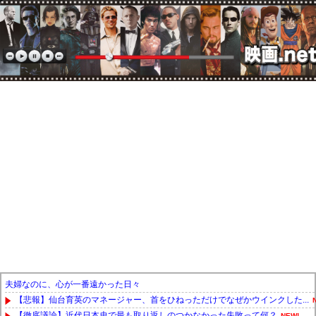
夫婦なのに、心が一番遠かった日々
【悲報】仙台育英のマネージャー、首をひねっただけでなぜかウインクした...
【徹底議論】近代日本史で最も取り返しのつかなかった失敗って何？
NEW!