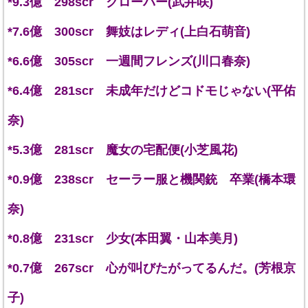
*9.3億 298scr クローバー(武井咲)
*7.6億 300scr 舞妓はレディ(上白石萌音)
*6.6億 305scr 一週間フレンズ(川口春奈)
*6.4億 281scr 未成年だけどコドモじゃない(平佑
奈)
*5.3億 281scr 魔女の宅配便(小芝風花)
*0.9億 238scr セーラー服と機関銃 卒業(橋本環
奈)
*0.8億 231scr 少女(本田翼・山本美月)
*0.7億 267scr 心が叫びたがってるんだ。(芳根京
子)