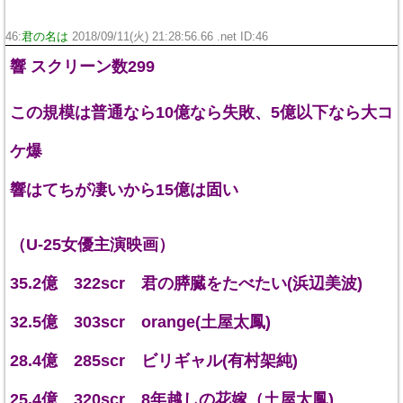
46:
君の名は
2018/09/11(火) 21:28:56.66 .net ID:
46
響 スクリーン数299
この規模は普通なら10億なら失敗、5億以下なら大コ
ケ爆
響はてちが凄いから15億は固い
（U-25女優主演映画）
35.2億 322scr 君の膵臓をたべたい(浜辺美波)
32.5億 303scr orange(土屋太鳳)
28.4億 285scr ビリギャル(有村架純)
25.4億 320scr 8年越しの花嫁（土屋太鳳)