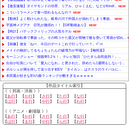
【激安速報】ダイヤモンドの功罪、リアル、ひゃくえむ。などがKindl...
NEW!
こういうラーメンて食べ切れるもんなの？
NEW!
【動画】よく助けられたな。岐阜の川で外国人が溺れてしまう事故。
NEW!
宇賀神メグアナ 巨乳が微揺れ！！【GIF動画あり】
NEW!
【時計】パテックフィリップの人気モデル
NEW!
親父が自転車で事故った。その時コケた親父が荷物で腹を突いて胃袋が切れ...
【画像】彼女「ねー、今日のデートこれで行っていー？」ﾊﾟｼｬ
メイドの格好してるちょちょたんの破壊力が半端ない【梅咲遥】
モーニングショー「視聴率5.2％！」テレビ朝日「ひたすら自民批判！」...
出自が社長にバレて「愛人になれ」と脅された。辞めたら1週間もしないう...
ポルシェが満を持して送り出す初EV 「タイカン」はテスラのライバルに...
本田翼が好きなB'zの曲ランキングが酷すぎるｗｗｗｗｗ
Powered by livedoor 相互RSS
【作品タイトル索引】
《《 邦画・洋画 》》
【
あ行
】 【
か行
】 【
さ行
】 【
た行
】 【
な行
】
【
は行
】 【
ま行
】 【
や行
】 【
ら行
】 【
わ行
】
《《 アニメ・劇場版 》》
【
あ行
】 【
か行
】 【
さ行
】 【
た行
】 【
な行
】
【
は行
】 【
ま行
】 【
や行
】 【
ら行
】 【
わ行
】