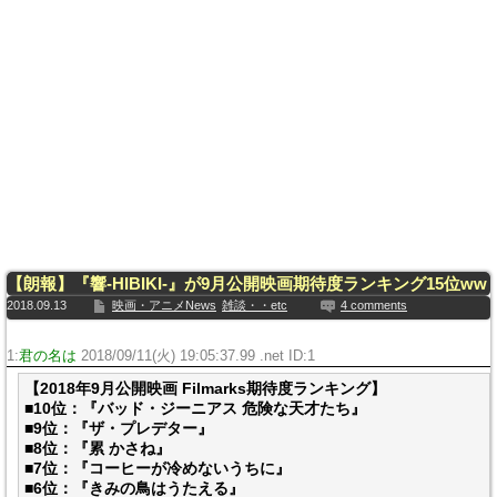
【朗報】『響-HIBIKI-』が9月公開映画期待度ランキング15位ww
2018.09.13
映画・アニメNews
雑談・・etc
4 comments
1:
君の名は
2018/09/11(火) 19:05:37.99 .net ID:
1
【2018年9月公開映画 Filmarks期待度ランキング】
■10位：『バッド・ジーニアス 危険な天才たち』
■9位：『ザ・プレデター』
■8位：『累 かさね』
■7位：『コーヒーが冷めないうちに』
■6位：『きみの鳥はうたえる』