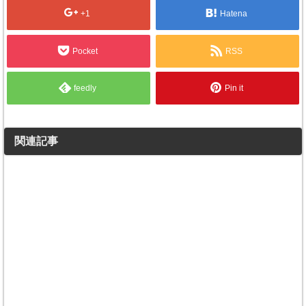
+1
Hatena
Pocket
RSS
feedly
Pin it
関連記事