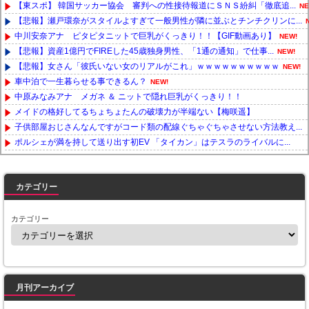
【東スポ】 韓国サッカー協会 審判への性接待報道にＳＮＳ紛糾「徹底追...
NE
【悲報】瀬戸環奈がスタイルよすぎて一般男性が隣に並ぶとチンチクリンに...
中川安奈アナ ピタピタニットで巨乳がくっきり！！【GIF動画あり】
NEW!
【悲報】資産1億円でFIREした45歳独身男性、「1通の通知」で仕事...
NEW!
【悲報】女さん「彼氏いない女のリアルがこれ」ｗｗｗｗｗｗｗｗｗｗ
NEW!
車中泊で一生暮らせる事できるん？
NEW!
中原みなみアナ メガネ ＆ ニットで隠れ巨乳がくっきり！！
メイドの格好してるちょちょたんの破壊力が半端ない【梅咲遥】
子供部屋おじさんなんですがコード類の配線ぐちゃぐちゃさせない方法教え...
ポルシェが満を持して送り出す初EV 「タイカン」はテスラのライバルに...
Powered by livedoor 相互RSS
カテゴリー
カテゴリー
月刊アーカイブ