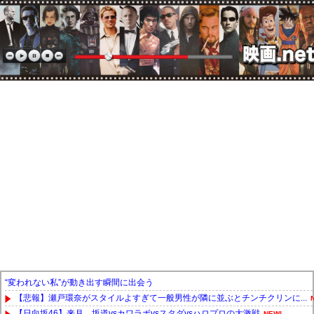
“変われない私”が動き出す瞬間に出会う
【悲報】瀬戸環奈がスタイルよすぎて一般男性が隣に並ぶとチンチクリンに...
【日向坂46】来月、坂道vsカワラボvsスタダvsハロプロの大激戦
NEW!