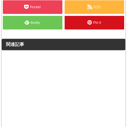
Pocket
RSS
feedly
Pin it
関連記事