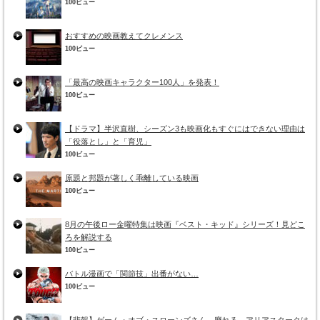
100ビュー
おすすめの映画教えてクレメンス
100ビュー
「最高の映画キャラクター100人」を発表！
100ビュー
【ドラマ】半沢直樹、シーズン3も映画化もすぐにはできない理由は
「役落とし」と「育児」
100ビュー
原題と邦題が著しく乖離している映画
100ビュー
8月の午後ロー金曜特集は映画『ベスト・キッド』シリーズ！見どこ
ろを解説する
100ビュー
バトル漫画で「関節技」出番がない…
100ビュー