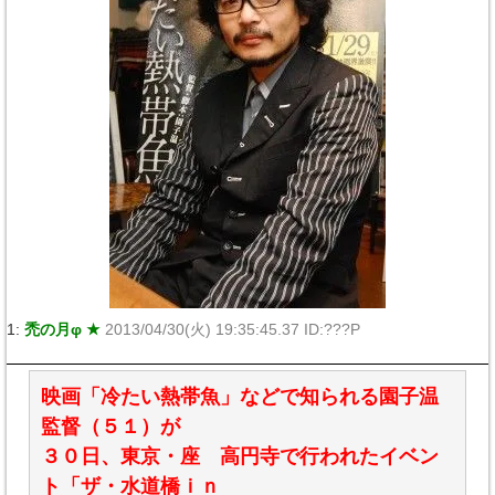
1:
禿の月φ ★
2013/04/30(火) 19:35:45.37 ID:???P
映画「冷たい熱帯魚」などで知られる園子温
監督（５１）が
３０日、東京・座 高円寺で行われたイベン
ト「ザ・水道橋ｉｎ