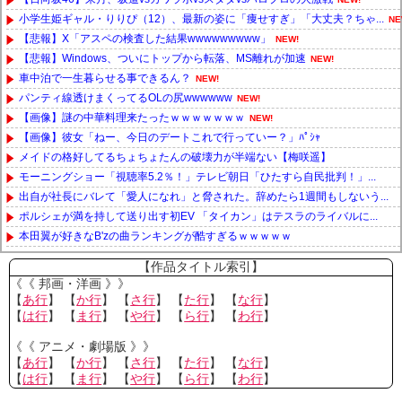
小学生姫ギャル・りりぴ（12）、最新の姿に「痩せすぎ」「大丈夫？ちゃ...
NE
【悲報】X「アスペの検査した結果wwwwwwwww」
NEW!
【悲報】Windows、ついにトップから転落、MS離れが加速
NEW!
車中泊で一生暮らせる事できるん？
NEW!
パンティ線透けまくってるOLの尻wwwwww
NEW!
【画像】謎の中華料理来たったｗｗｗｗｗｗｗ
NEW!
【画像】彼女「ねー、今日のデートこれで行っていー？」ﾊﾟｼｬ
メイドの格好してるちょちょたんの破壊力が半端ない【梅咲遥】
モーニングショー「視聴率5.2％！」テレビ朝日「ひたすら自民批判！」...
出自が社長にバレて「愛人になれ」と脅された。辞めたら1週間もしないう...
ポルシェが満を持して送り出す初EV 「タイカン」はテスラのライバルに...
本田翼が好きなB'zの曲ランキングが酷すぎるｗｗｗｗｗ
Powered by livedoor 相互RSS
【作品タイトル索引】
《《 邦画・洋画 》》
【
あ行
】 【
か行
】 【
さ行
】 【
た行
】 【
な行
】
【
は行
】 【
ま行
】 【
や行
】 【
ら行
】 【
わ行
】
《《 アニメ・劇場版 》》
【
あ行
】 【
か行
】 【
さ行
】 【
た行
】 【
な行
】
【
は行
】 【
ま行
】 【
や行
】 【
ら行
】 【
わ行
】