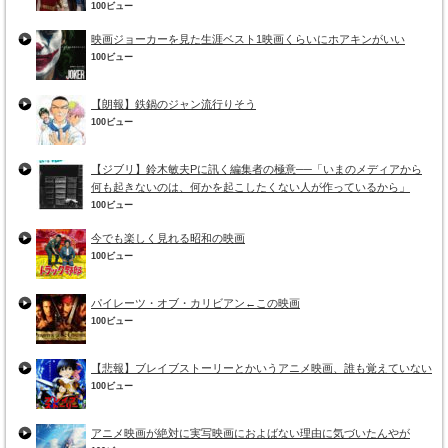
100ビュー
映画ジョーカーを見た生涯ベスト1映画くらいにホアキンがいい
100ビュー
【朗報】鉄鍋のジャン流行りそう
100ビュー
【ジブリ】鈴木敏夫Pに訊く編集者の極意──「いまのメディアから
何も起きないのは、何かを起こしたくない人が作っているから」
100ビュー
今でも楽しく見れる昭和の映画
100ビュー
パイレーツ・オブ・カリビアン←この映画
100ビュー
【悲報】ブレイブストーリーとかいうアニメ映画、誰も覚えていない
100ビュー
アニメ映画が絶対に実写映画におよばない理由に気づいたんやが