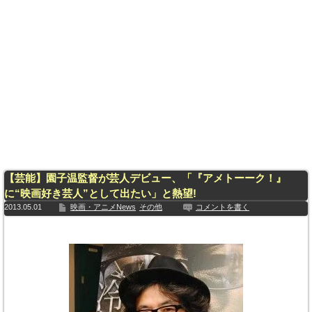
【芸能】園子温監督が芸人デビュー、「『アメトーーク！』
に“映画好き芸人”として出たい」と熱望!
2013.05.01
映画・アニメNews
その他
コメントを書く