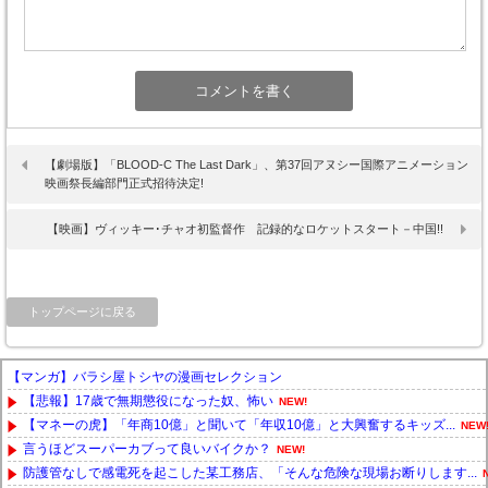
【劇場版】「BLOOD-C The Last Dark」、第37回アヌシー国際アニメーション
映画祭長編部門正式招待決定!
【映画】ヴィッキー･チャオ初監督作 記録的なロケットスタート－中国!!
トップページに戻る
【マンガ】バラシ屋トシヤの漫画セレクション
【悲報】17歳で無期懲役になった奴、怖い
NEW!
【マネーの虎】「年商10億」と聞いて「年収10億」と大興奮するキッズ...
NEW
言うほどスーパーカブって良いバイクか？
NEW!
防護管なしで感電死を起こした某工務店、「そんな危険な現場お断りします...