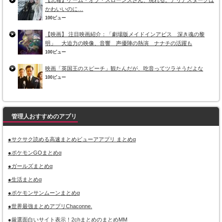
【悲報】ゲーム・オブ・スローンズさん、廃れる。アリアスタークは
かわいいのに…
100ビュー
【映画】 注目映画紹介：「劇場版メイドインアビス 深き魂の黎
明」 大迫力の映像、音響 声優陣の熱演 ナナチの活躍も
100ビュー
映画「英国王のスピーチ」観たんだが、吃音ってツラそうだよな
100ビュー
管理人おすすめのアプリ
●サクサク読める高速まとめビューアアプリ まとめα
●ポケモンGOまとめα
●ガールズまとめα
●生活まとめα
●ポケモンサンムーンまとめα
●世界最強まとめアプリChaconne.
●厳選面白いサイト表示！2chまとめのまとめMM