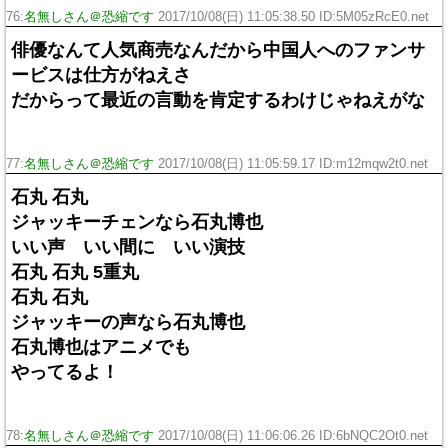
76:
名無しさん＠恐縮です
2017/10/08(日) 11:05:38.50 ID:5M05zRcE0.net
俳優なんて人気商売なんだから中国人へのファンサ
ービスは仕方がねえさ
だからって最近の言動を肯定するわけじゃねえがな
77:
名無しさん＠恐縮です
2017/10/08(日) 11:05:59.17 ID:m12mqw2t0.net
石丸 石丸
ジャッキーチェンなら石丸博也
いい声 いい間に いい演技
石丸 石丸 5重丸
石丸 石丸
ジャッキーの声なら石丸博也
石丸博也はアニメでも
やってるよ！
78:
名無しさん＠恐縮です
2017/10/08(日) 11:06:06.26 ID:6bNQC2Ot0.net