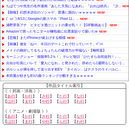
ちばてつや先生の名作漫画『あした天気になあれ』 『おれは鉄兵』 『少...
NEW
【朗報】幻想水滸伝のソシャゲ、普通に面白いｗｗｗｗｗ
NEW!
(´･ω･`) 8/12にGoogleの新スマホ「Pixel 11」...
NEW!
浦野芽良アナ ピタピタ透けニットの乗せ乳！！【GIF動画あり】
NEW!
Amazonで買ったモニターが梱包箱に伝票直貼りで届いたw
NEW!
【悲報】またiPhoneが値上げする模様
NEW!
【画像】彼女「ねー、今日のデートこれで行っていー？」ﾊﾟｼｬ
メイドの格好してるちょちょたんの破壊力が半端ない【梅咲遥】
モーニングショー「視聴率5.2％！」テレビ朝日「ひたすら自民批判！」...
出自が社長にバレて「愛人になれ」と脅された。辞めたら1週間もしないう...
ポルシェが満を持して送り出す初EV 「タイカン」はテスラのライバルに...
本田翼が好きなB'zの曲ランキングが酷すぎるｗｗｗｗｗ
Powered by livedoor 相互RSS
【作品タイトル索引】
《《 邦画・洋画 》》
【
あ行
】 【
か行
】 【
さ行
】 【
た行
】 【
な行
】
【
は行
】 【
ま行
】 【
や行
】 【
ら行
】 【
わ行
】
《《 アニメ・劇場版 》》
【
あ行
】 【
か行
】 【
さ行
】 【
た行
】 【
な行
】
【
は行
】 【
ま行
】 【
や行
】 【
ら行
】 【
わ行
】