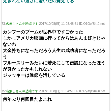
えきれない速さに驚いたの覚えてる
73:
名無しさん＠恐縮です
2017/10/08(日) 11:03:48.61 ID:Q1Ge/Skt0.net
カンフーのブームが世界中ですごかった
しかしアメリカ映画に行ってからはあんま好きじゃ
ないわ
大金持ちになっただろう人生の成功者になっただろ
う
ブルースリーみたいに若死にして伝説になったほう
が良かったかもしれない
ジャッキーは晩節を汚している
75:
名無しさん＠恐縮です
2017/10/08(日) 11:04:51.06 ID:Ry3qzx0U0.net
何年ぶり何回目だよこれ