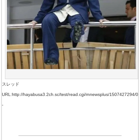
スレッド
URL:http://hayabusa3.2ch.sc/test/read.cgi/mnewsplus/1507427294/0
-