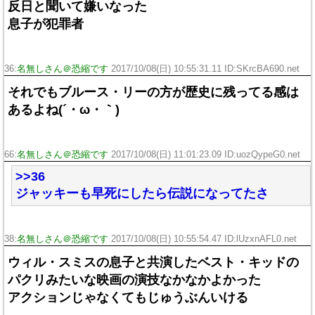
反日と聞いて嫌いなった
息子が犯罪者
36:
名無しさん＠恐縮です
2017/10/08(日) 10:55:31.11 ID:SKrcBA690.net
それでもブルース・リーの方が歴史に残ってる感は
あるよね(´・ω・｀)
66:
名無しさん＠恐縮です
2017/10/08(日) 11:01:23.09 ID:uozQypeG0.net
>>36
ジャッキーも早死にしたら伝説になってたさ
38:
名無しさん＠恐縮です
2017/10/08(日) 10:55:54.47 ID:lUzxnAFL0.net
ウィル・スミスの息子と共演したベスト・キッドの
パクリみたいな映画の演技なかなかよかった
アクションじゃなくてもじゅうぶんいける