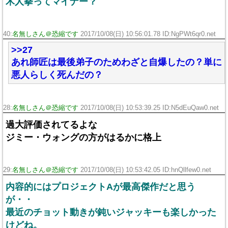
木人拳ってマイナー？
40:
名無しさん＠恐縮です
2017/10/08(日) 10:56:01.78 ID:NgPWt6qr0.net
>>27
あれ師匠は最後弟子のためわざと自爆したの？単に
悪人らしく死んだの？
28:
名無しさん＠恐縮です
2017/10/08(日) 10:53:39.25 ID:N5dEuQaw0.net
過大評価されてるよな
ジミー・ウォングの方がはるかに格上
29:
名無しさん＠恐縮です
2017/10/08(日) 10:53:42.05 ID:hnQllfew0.net
内容的にはプロジェクトAが最高傑作だと思う
が・・
最近のチョット動きが鈍いジャッキーも楽しかった
けどね。