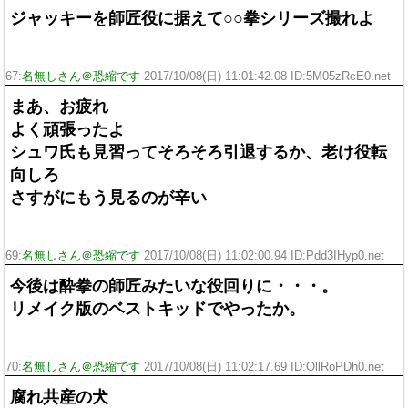
ジャッキーを師匠役に据えて○○拳シリーズ撮れよ
67:
名無しさん＠恐縮です
2017/10/08(日) 11:01:42.08 ID:5M05zRcE0.net
まあ、お疲れ
よく頑張ったよ
シュワ氏も見習ってそろそろ引退するか、老け役転
向しろ
さすがにもう見るのが辛い
69:
名無しさん＠恐縮です
2017/10/08(日) 11:02:00.94 ID:Pdd3IHyp0.net
今後は酔拳の師匠みたいな役回りに・・・。
リメイク版のベストキッドでやったか。
70:
名無しさん＠恐縮です
2017/10/08(日) 11:02:17.69 ID:OllRoPDh0.net
腐れ共産の犬