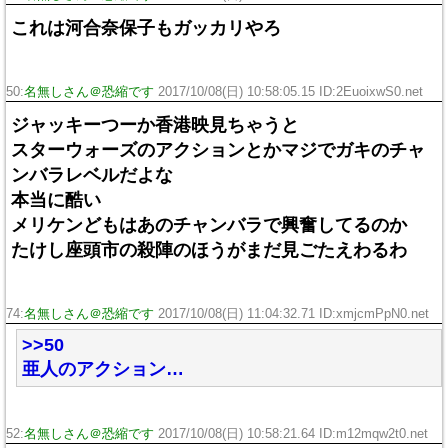
これは河合奈保子もガッカリやろ
50:
名無しさん＠恐縮です
2017/10/08(日) 10:58:05.15 ID:2EuoixwS0.net
ジャッキーつーか香港映見ちゃうと
スターウォーズのアクションとかマジでガキのチャ
ンバラレベルだよな
本当に酷い
メリケンどもはあのチャンバラで興奮してるのか
たけし座頭市の殺陣のほうがまだ見ごたえわるわ
74:
名無しさん＠恐縮です
2017/10/08(日) 11:04:32.71 ID:xmjcmPpN0.net
>>50
亜人のアクション…
52:
名無しさん＠恐縮です
2017/10/08(日) 10:58:21.64 ID:m12mqw2t0.net