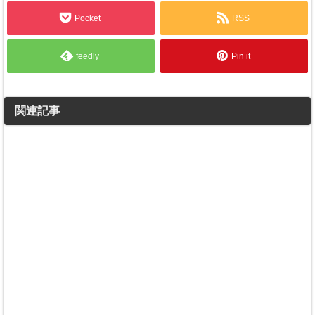
Pocket
RSS
feedly
Pin it
関連記事