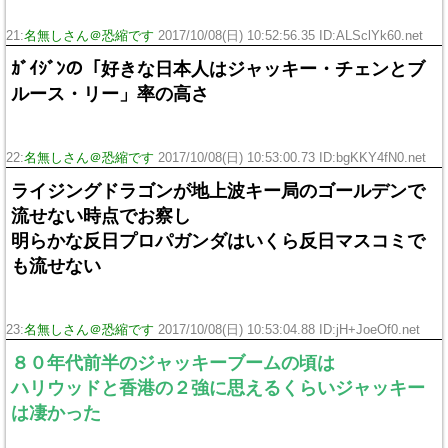
21:
名無しさん＠恐縮です
2017/10/08(日) 10:52:56.35 ID:ALSclYk60.net
ｶﾞｲｼﾞﾝの「好きな日本人はジャッキー・チェンとブ
ルース・リー」率の高さ
22:
名無しさん＠恐縮です
2017/10/08(日) 10:53:00.73 ID:bgKKY4fN0.net
ライジングドラゴンが地上波キー局のゴールデンで
流せない時点でお察し
明らかな反日プロパガンダはいくら反日マスコミで
も流せない
23:
名無しさん＠恐縮です
2017/10/08(日) 10:53:04.88 ID:jH+JoeOf0.net
８０年代前半のジャッキーブームの頃は
ハリウッドと香港の２強に思えるくらいジャッキー
は凄かった