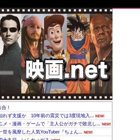
集合！
れず支援か 10年前の震災では3度現地入...
NEW!
メ・漫画・ゲームで「主人公がガチで敗北し...
NEW!
風靡した人気YouTuber『ちょん...
NEW!
四十九日←いらねぇだろ