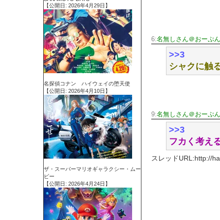
【公開日: 2026年4月29日】
6:
名無しさん＠おーぷ
>>3
シャクに触
名探偵コナン ハイウェイの堕天使
【公開日: 2026年4月10日】
9:
名無しさん＠おーぷ
>>3
フカく考え
スレッドURL:http://haya
ザ・スーパーマリオギャラクシー・ムー
ビー
【公開日: 2026年4月24日】