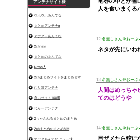
竜巻の中とか雪
アンテナサイト様
人を食いまくる
ウホウホあんてな
まとめアンテナα
アナグロあんてな
12:
名無しさん＠おーぷ
2chnavi
ネタが先にいわ
まとめのあんてな
News人
2chまとめサイトをまとめます
13:
名無しさん＠おーぷ
むりぽアンテナ
人間はめっちゃ
てのはどうや
良いサイト100選
ねらーアンテナ
2ちゃんねるまとめのまとめ
14:
名無しさん＠おーぷ
2chまとめのまとめMM
目ザメたら鮫に
オワタあんてな ニュー速