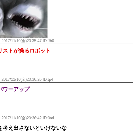
ひたすら自民批判！」...
外国人「お前らビッグマック
めたら1週間もしないう...
メイドの格好してるちょちょ
域へｗｗｗｗｗｗ
ランJ民ワイ、新しいランニ
ぐちゃさせない方法教え...
BABYMETAL「PMC Vol.
はテスラのライバルに...
モーニングショー「視聴率5.2
ん
2017/11/10(金)20:35:47 ID:
Jb0
ｗｗｗｗｗｗｗｗｗｗｗ...
出自が社長にバレて「愛人にな
リストが操るロボット
ｗｗｗｗｗｗｗｗｗ
【唖然】渋谷のホームレス対
【速報】川島海荷、警視庁前
本田翼が好きなB'zの曲ラン
Powered by livedoor 相互RSS
ん
2017/11/10(金)20:36:26 ID:
tp4
パワーアップ
ん
2017/11/10(金)20:36:42 ID:
0ml
を考え出さないといけないな