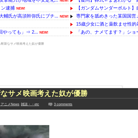
NEW!
メン逮捕
【ガンダムサンダーボルト】
NEW!
輔氏が高須幹弥氏にブチ...
専門家を舐めきった某国国営メ
NEW!
15歳少女に酒と薬飲ませ性的
っても」⇒ 2...
「あの、ナメてます？」ショー
NEW!
に商品を入れようとする
24歳年収550万ワイ、高級車
NEW!
も斬新なサメ映画考えた奴が優勝
担当整備士が「グエン...
【画像】中古でスマホ買った
NEW!
【Money1】 韓国「信用赦免
!
っきり！！
近所のコープにいる爺さん、
NEW!
ハロプロの大激戦
【悲報】ﾈｯﾄ民「正規ディー
NEW!
って事務所を襲撃...
【ｗ】物凄くカワイイ子猫の
NEW!
た久保史緒里と中村麗...
韓国芸能界「日本の真似してア
新なサメ映画考えた奴が優勝
技に初挑戦‼
韓国人「韓国が米韓通貨スワッ
見や総括を踏まえ、適...
【悲報】アニメーターさん「日
アニメNews
雑談・・etc
3 comments
ちらｗｗｗｗｗｗ
【日向坂46】来月、坂道vsカ
に!?超巨大マネ...
【YG】BLACKPINKのファ
ない【梅咲遥】
【乃木坂】水谷豊の息子、三山
入れる
【画像】彼女「ねー、今日のデ