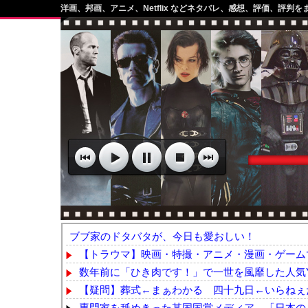
洋画、邦画、アニメ、Netflix などネタバレ、感想、評価、評判を
ブブ家のドタバタが、今日も愛おしい！
【トラウマ】映画・特撮・アニメ・漫画・ゲームで
数年前に「ひき肉です！」で一世を風靡した人気YouT
【疑問】葬式←まぁわかる 四十九日←いらねぇ
専門家を舐めきった某国国営メディア、「日本の反