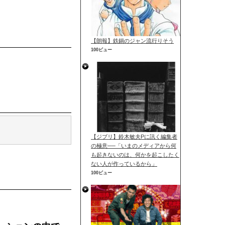
【朗報】鉄鍋のジャン流行りそう
100ビュー
【ジブリ】鈴木敏夫Pに訊く編集者
の極意──「いまのメディアから何
も起きないのは、何かを起こしたく
ない人が作っているから」
100ビュー