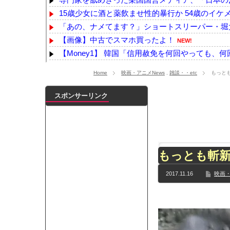
15歳少女に酒と薬飲ませ性的暴行か 54歳のイケ
「あの、ナメてます？」ショートスリーパー・堀大
【画像】中古でスマホ買ったよ！
NEW!
【Money1】 韓国「信用赦免を何回やっても、何回や
近所のコープにいる爺さん、隙あらば他人のカゴ
Home
映画・アニメNews
,
雑談・・etc
もっと
【悲報】ﾈｯﾄ民「正規ディーラーで車検を頼んだら
【ｗ】物凄くカワイイ子猫の取っ組み合い！
NEW
スポンサーリンク
浦野芽良アナ ピタピタニットでボディラインく
【日向坂46】来月、坂道vsカワラボvsスタダvs
【YG】BLACKPINKのファンがゴルフクラブをも
【乃木坂】水谷豊の息子、三山凌輝がW不倫‼共演し
もっとも斬
【TWICE】サナが佐藤健とダブル主演の映画で演
【速報】石破首相 大敗の責任「両院議員総会での意
2017.11.16
映画・
【画像】色盲にはグレーにしか見えない事実がこ
『鬼滅の刃 無限城編』3部作で興収2000億円も視野
メイドの格好してるちょちょたんの破壊力が半端
ランJ民ワイ、新しいランニングシューズを手に