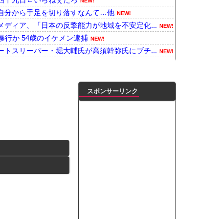
NEW!
自分から手足を切り落すなんて…他
NEW!
ディア、「日本の反撃能力が地域を不安定化...
NEW!
暴行か 54歳のイケメン逮捕
NEW!
トスリーパー・堀大輔氏が高須幹弥氏にブチ...
NEW!
も豪邸も買えない人生が確定している事実...
NEW!
よ！
NEW!
を何回やっても、何回やっても」⇒ 2...
NEW!
スポンサーリンク
隙あらば他人のカゴに商品を入れようとする
NEW!
ラーで車検を頼んだら担当整備士が「グエン...
NEW!
取っ組み合い！
NEW!
イドル量産してきたが、本当は人気がなくて...
NEW!
プ交渉に全力を注ぐべき理由がこちら‥日米...
NEW!
本の復興は…中国の温情のおかげだ！」 ←...
NEW!
ワラボvsスタダvsハロプロの大激戦
NEW!
ンがゴルフクラブをもって事務所を襲撃...
NEW!
凌輝がW不倫‼共演した久保史緒里と中村麗...
ートこれで行っていー？」ﾊﾟｼｬ