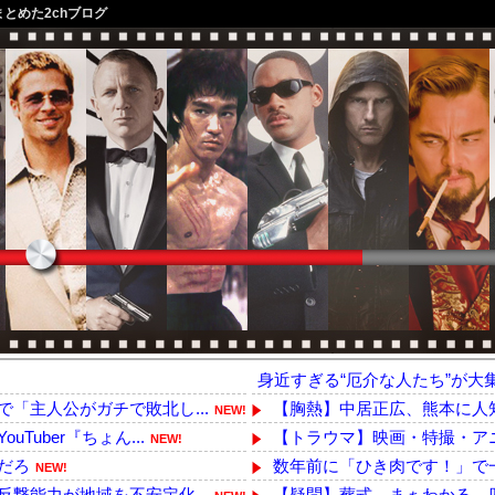
まとめた2chブログ
身近すぎる“厄介な人たち”が大
「主人公がガチで敗北し...
【胸熱】中居正広、熊本に人知
NEW!
uber『ちょん...
【トラウマ】映画・特撮・アニ
NEW!
だろ
数年前に「ひき肉です！」で一世を
NEW!
撃能力が地域を不安定化...
【疑問】葬式←まぁわかる 