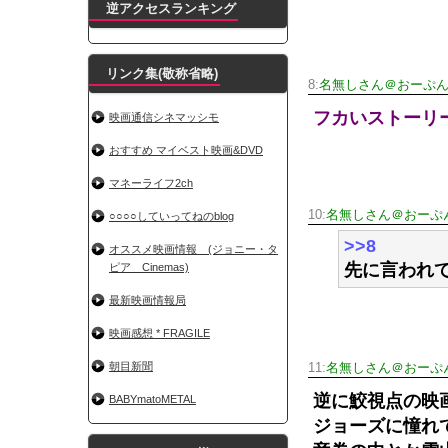
逆アクセスランキング
リンク集(敬称省略)
8:
名無しさん＠おーぷ
フカいストーリ
映画通信シネマッシモ
おすすめ マイベスト映画&DVD
マネーライフ2ch
10:
名無しさん＠おーぷ
○○○○していってねのblog
>>8
オススメ映画情報 (ジョニー・タ
先に言われ
ピア Cinemas)
最新映画情報局
映画感想 * FRAGILE
朝目新聞
11:
名無しさん＠おーぷ
逆に鮫視点の映
BABYmatoMETAL
ジョーズに憧れ