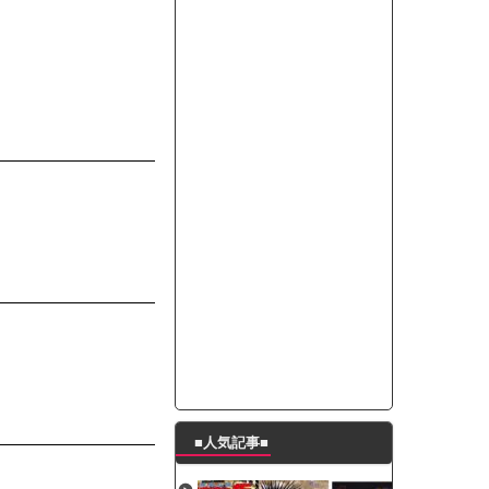
って本当に美味しいと思うか？」
たんの破壊力が半端ない【梅咲遥】
ングシューズを手に入れる
29 新生ベビメタ表紙」
％！」テレビ朝日「ひたすら自民批判！」...
れ」と脅された。辞めたら1週間もしないう...
策、とんでもない領域へｗｗｗｗｗｗ
で接触事故
キングが酷すぎるｗｗｗｗｗ
■人気記事■