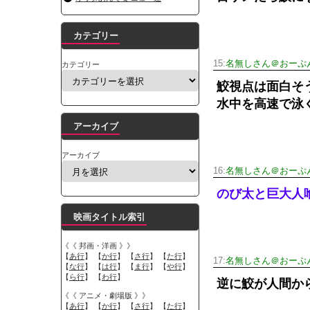
カテゴリー
15:
名無しさん＠おーぷ
カテゴリー
鮫視点は面白そ
水中を高速で泳
アーカイブ
アーカイブ
16:
名無しさん＠おーぷ
のび太と巨大人
映画タイトル索引
《《 邦画・洋画 》》
【
あ行
】 【
か行
】 【
さ行
】 【
た行
】
17:
名無しさん＠おーぷ
【
な行
】 【
は行
】 【
ま行
】 【
や行
】
【
ら行
】 【
わ行
】
逆に鮫が人間か
《《 アニメ・劇場版 》》
【
あ行
】 【
か行
】 【
さ行
】 【
た行
】