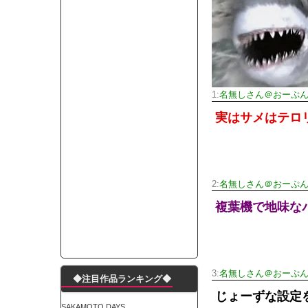
モーニングショー「視聴率5.2％！」テレビ朝日「
出自が社長にバレて「愛人になれ」と脅された。辞
【唖然】渋谷のホームレス対策、とんでもない領
子供部屋おじさんなんですがコード類の配線ぐちゃ
ポルシェが満を持して送り出す初EV 「タイカン」
1:
名無しさん＠おーぷ
【朗報】阪神のドラフト、ガチで大当たりだったｗ
実はサメはテロ
下半身トレーニング、太ももに自信ニキきてくれ
Powered by livedoor 相互RSS
2:
名無しさん＠おーぷ
複葉機で地味な
3:
名無しさん＠おーぷ
◆注目作品ランキング◆
じょーずな設定
SAKAMOTO DAYS