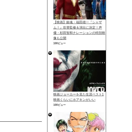
【映画】銀魂・福田雄一『シャザ
ム！』吹替監修＆演出に決定！声
優・杉田智和ナレーションの特別映
像も公開
100ビュー
映画ジョーカーを見た生涯ベスト1
映画くらいにホアキンがいい
100ビュー