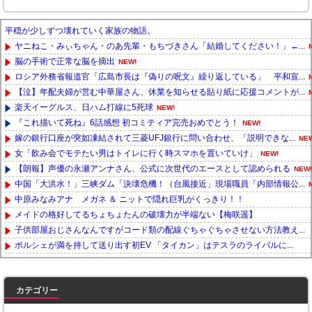
平穏が少しずつ壊れていく家族の物語。
ヤニねこ・みぃちゃん・のあ先輩・もちづきさん「結婚してください！」←...
脳の手術で正常な脳を摘出
NEW!
ロシア外務省報道官「広島市長は『偽りの呪文』繰り返している」 平和宣...
【泣】年配夫婦が営む中華屋さん、休業を知らせる貼り紙に応援コメントが...
楽天イーグルス、日ハム打線に5死球
NEW!
『これ描いて死ね』6話感想 初コミティア完売おめでとう！
NEW!
嫁の銀行口座が突如凍結されて三菱UFJ銀行に問い合わせ、「説明できな...
NE
女「飲み会でモテたい男はトイレに行く時スマホを置いていけ」
NEW!
【朗報】声優の永瀬アンナさん、公式に次世代のエースとして認められる
NEW!
中国「大洪水！」三峡ダム「決壊危機！（台風接近」現場職員「内部情報公...
中原みなみアナ メガネ ＆ ニットで隠れ巨乳がくっきり！！
メイドの格好してるちょちょたんの破壊力が半端ない【梅咲遥】
子供部屋おじさんなんですがコード類の配線ぐちゃぐちゃさせない方法教え...
ポルシェが満を持して送り出す初EV 「タイカン」はテスラのライバルに...
Powered by livedoor 相互RSS
カテゴリー