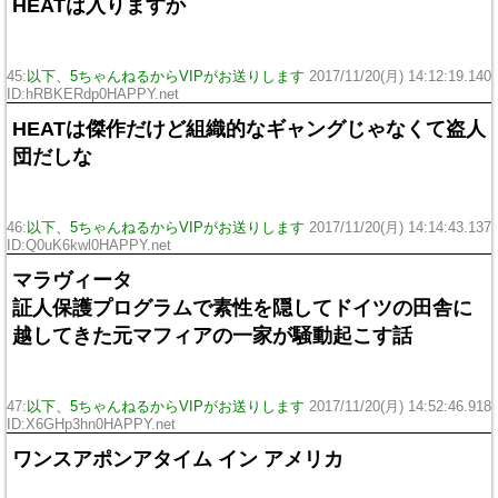
HEATは入りますか
45:
以下、5ちゃんねるからVIPがお送りします
2017/11/20(月) 14:12:19.140
ID:hRBKERdp0HAPPY.net
HEATは傑作だけど組織的なギャングじゃなくて盗人
団だしな
46:
以下、5ちゃんねるからVIPがお送りします
2017/11/20(月) 14:14:43.137
ID:Q0uK6kwl0HAPPY.net
マラヴィータ
証人保護プログラムで素性を隠してドイツの田舎に
越してきた元マフィアの一家が騒動起こす話
47:
以下、5ちゃんねるからVIPがお送りします
2017/11/20(月) 14:52:46.918
ID:X6GHp3hn0HAPPY.net
ワンスアポンアタイム イン アメリカ