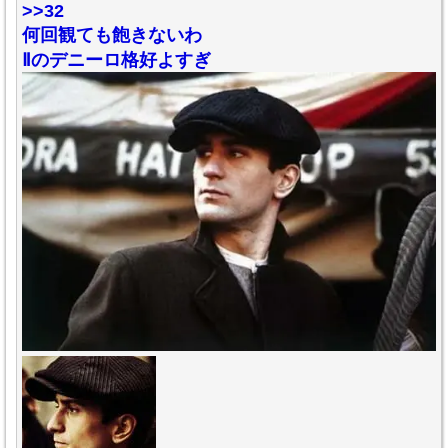
>>32
何回観ても飽きないわ
Ⅱのデニーロ格好よすぎ