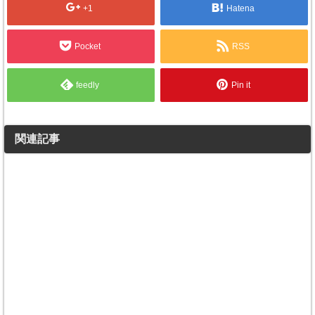
+1
Hatena
Pocket
RSS
feedly
Pin it
関連記事