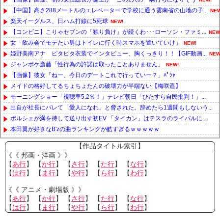
【中国】高さ288メートルのエレベーターで学校に通う雲南省の山地の子...
NEW
楽天イーグルス、日ハム打線に5死球
NEW!
【コンビニ】こりゃセブンの「独り負け」が続くわ･･･ローソン・ファミ...
NEW
女「飲み会でモテたい男はトイレに行く時スマホを置いていけ」
NEW!
姫野美南アナ ピタピタ衣装でインタビュー、胸くっきり！！【GIF動画...
NEW
ジャンポケ斎藤「性行為の許諾は取ったことありません」
NEW!
【画像】彼女「ねー、今日のデートこれで行っていー？」ﾊﾟｼｬ
メイドの格好してるちょちょたんの破壊力が半端ない【梅咲遥】
モーニングショー「視聴率5.2％！」テレビ朝日「ひたすら自民批判！」...
出自が社長にバレて「愛人になれ」と脅された。辞めたら1週間もしないう...
ポルシェが満を持して送り出す初EV 「タイカン」はテスラのライバルに...
本田翼が好きなB'zの曲ランキングが酷すぎるｗｗｗｗｗ
Powered by livedoor 相互RSS
【作品タイトル索引】
《《 邦画・洋画 》》
【
あ行
】 【
か行
】 【
さ行
】 【
た行
】 【
な行
】
【
は行
】 【
ま行
】 【
や行
】 【
ら行
】 【
わ行
】
《《 アニメ・劇場版 》》
【
あ行
】 【
か行
】 【
さ行
】 【
た行
】 【
な行
】
【
は行
】 【
ま行
】 【
や行
】 【
ら行
】 【
わ行
】