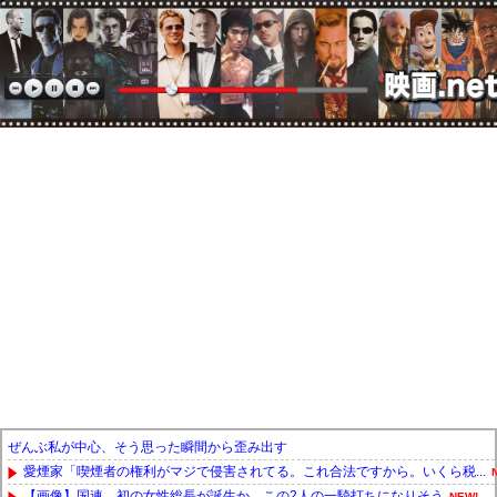
ぜんぶ私が中心、そう思った瞬間から歪み出す
愛煙家「喫煙者の権利がマジで侵害されてる。これ合法ですから。いくら税...
【画像】国連、初の女性総長が誕生か この2人の一騎打ちになりそう
NEW!