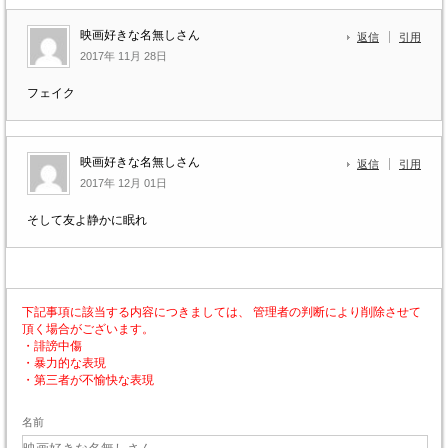
映画好きな名無しさん
返信
引用
2017年 11月 28日
フェイク
映画好きな名無しさん
返信
引用
2017年 12月 01日
そして友よ静かに眠れ
下記事項に該当する内容につきましては、 管理者の判断により削除させて
頂く場合がございます。
・誹謗中傷
・暴力的な表現
・第三者が不愉快な表現
名前