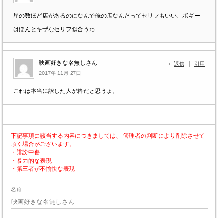
星の数ほど店があるのになんで俺の店なんだってセリフもいい、ボギー
はほんとキザなセリフ似合うわ
映画好きな名無しさん
返信
引用
2017年 11月 27日
これは本当に訳した人が粋だと思うよ。
下記事項に該当する内容につきましては、 管理者の判断により削除させて
頂く場合がございます。
・誹謗中傷
・暴力的な表現
・第三者が不愉快な表現
名前