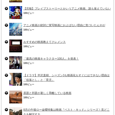
【悲報】ブレイブストーリーとかいうアニメ映画、誰も覚えていない
100ビュー
アニメ映画が絶対に実写映画におよばない理由に気づいたんやが
100ビュー
おすすめの映画教えてクレメンス
100ビュー
「最高の映画キャラクター100人」を発表！
100ビュー
【ドラマ】半沢直樹、シーズン3も映画化もすぐにはできない理由は
「役落とし」と「育児」
100ビュー
原題と邦題が著しく乖離している映画
100ビュー
8月の午後ロー金曜特集は映画『ベスト・キッド』シリーズ！見どこ
ろを解説する