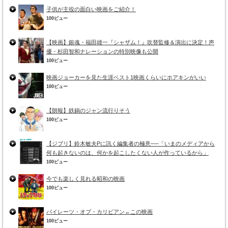
子供が主役の面白い映画をご紹介！
100ビュー
【映画】銀魂・福田雄一『シャザム！』吹替監修＆演出に決定！声
優・杉田智和ナレーションの特別映像も公開
100ビュー
映画ジョーカーを見た生涯ベスト1映画くらいにホアキンがいい
100ビュー
【朗報】鉄鍋のジャン流行りそう
100ビュー
【ジブリ】鈴木敏夫Pに訊く編集者の極意──「いまのメディアから
何も起きないのは、何かを起こしたくない人が作っているから」
100ビュー
今でも楽しく見れる昭和の映画
100ビュー
パイレーツ・オブ・カリビアン←この映画
100ビュー