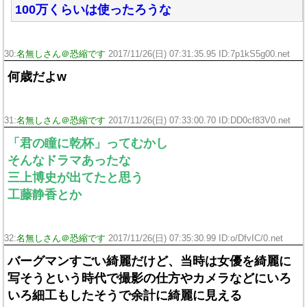
100万くらいは使ったろうな
30:
名無しさん＠恐縮です
2017/11/26(日) 07:31:35.95 ID:7p1kS5g00.net
何歳だよw
31:
名無しさん＠恐縮です
2017/11/26(日) 07:33:00.70 ID:DD0cf83V0.net
「君の瞳に乾杯」ってむかし
そんなドラマあったな
三上博史が出てたと思う
工藤静香とか
32:
名無しさん＠恐縮です
2017/11/26(日) 07:35:30.99 ID:o/DfvIC/0.net
バーグマンすごい綺麗だけど、当時は女優を綺麗に
写そうという時代で撮影の仕方やカメラなどにいろ
いろ細工もしたそうで余計に綺麗に見える