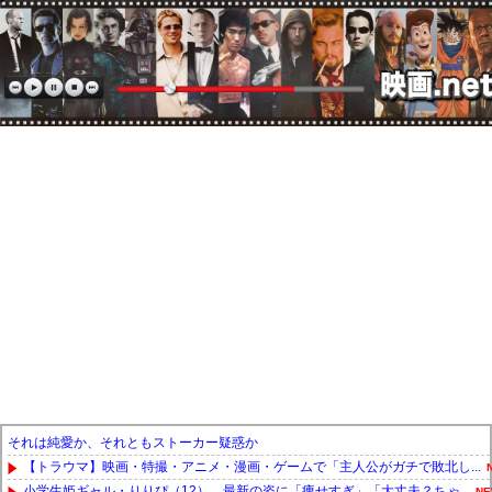
それは純愛か、それともストーカー疑惑か
【トラウマ】映画・特撮・アニメ・漫画・ゲームで「主人公がガチで敗北し...
小学生姫ギャル・りりぴ（12）、最新の姿に「痩せすぎ」「大丈夫？ちゃ...
NE