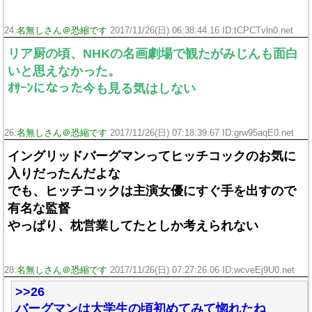
24:
名無しさん＠恐縮です
2017/11/26(日) 06:38:44.16 ID:tCPCTvln0.net
リア厨の頃、NHKの名画劇場で観たがみじんも面白
いと思えなかった。
ｵｻｰﾝになった今も見る気はしない
26:
名無しさん＠恐縮です
2017/11/26(日) 07:18:39.67 ID:grw95aqE0.net
イングリッドバーグマンってヒッチコックのお気に
入りだったんだよな
でも、ヒッチコックは主演女優にすぐ手を出すので
有名な監督
やっぱり、枕営業してたとしか考えられない
28:
名無しさん＠恐縮です
2017/11/26(日) 07:27:26.06 ID:wcveEj9U0.net
>>26
バーグマンは大学生の頃初めてみて惚れたね