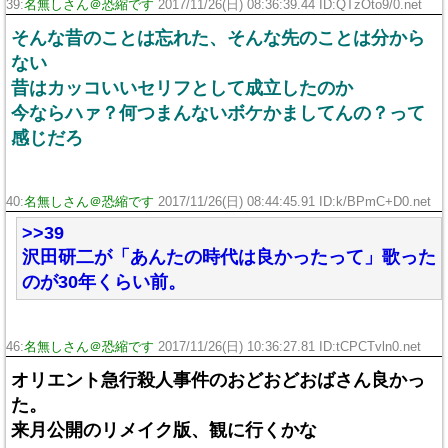
39:
名無しさん＠恐縮です
2017/11/26(日) 08:36:39.44 ID:QTzOto9/0.net
そんな昔のことは忘れた、そんな先のことは分から
ない
昔はカッコいいセリフとして成立したのか
今ならハァ？何つまんないボケかましてんの？って
感じだろ
40:
名無しさん＠恐縮です
2017/11/26(日) 08:44:45.91 ID:k/BPmC+D0.net
>>39
沢田研二が「あんたの時代は良かったって」歌った
のが30年くらい前。
46:
名無しさん＠恐縮です
2017/11/26(日) 10:36:27.81 ID:tCPCTvln0.net
オリエント急行殺人事件のおどおどおばさん良かっ
た。
来月公開のリメイク版、観に行くかな