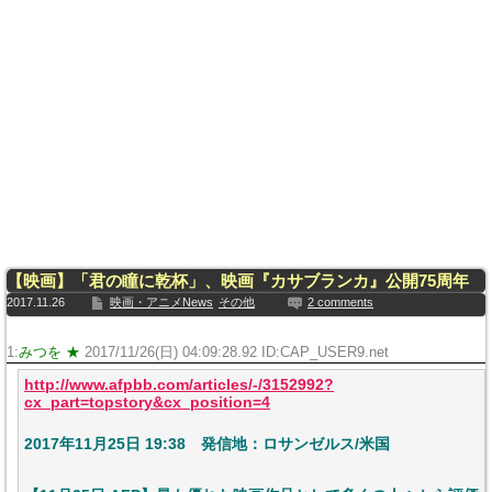
【映画】「君の瞳に乾杯」、映画『カサブランカ』公開75周年
2017.11.26
映画・アニメNews
その他
2 comments
1:
みつを ★
2017/11/26(日) 04:09:28.92 ID:CAP_USER9.net
http://www.afpbb.com/articles/-/3152992?
cx_part=topstory&cx_position=4
2017年11月25日 19:38 発信地：ロサンゼルス/米国