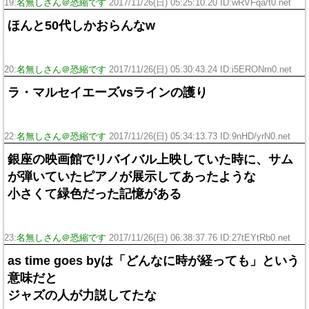
19:
名無しさん＠恐縮です
2017/11/26(日) 05:25:10.20 ID:wRVFqa/t0.net
ほんと50代しかおらんなw
20:
名無しさん＠恐縮です
2017/11/26(日) 05:30:43.24 ID:i5ERONrn0.net
ラ・マルセイエーズvsラインの護り
22:
名無しさん＠恐縮です
2017/11/26(日) 05:34:13.73 ID:9nHD/yrN0.net
銀座の映画館でリバイバル上映していた時に、サム
が弾いていたピアノが展示してあったような
小さくて緑色だった記憶がある
23:
名無しさん＠恐縮です
2017/11/26(日) 06:38:37.76 ID:27tEYtRb0.net
as time goes byは「どんなに時が経っても」という
意味だと
ジャズの人が力説してたな