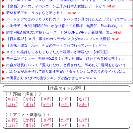
【動画】タイのティパンコーン王子が日本人女性とデートか？
NEW!
若林有子アナ うっすらと透ける！！
NEW!
ハードオフでこの３０００円のノートパソコン見つけたんだけどどうですか...
小渕優子、食品消費税1%にかなり怒ってる模様「無責任。飲み込めない。...
N
防水×裸足感覚の5本指シューズ「TRAILOPE WP」が新登場。雨...
NEW!
【日向坂46】来月、坂道vsカワラボvsスタダvsハロプロの大激戦
NEW!
【画像】彼女「ねー、今日のデートこれで行っていー？」ﾊﾟｼｬ
メイドの格好してるちょちょたんの破壊力が半端ない【梅咲遥】
モーニングショー「視聴率5.2％！」テレビ朝日「ひたすら自民批判！」...
出自が社長にバレて「愛人になれ」と脅された。辞めたら1週間もしないう...
ポルシェが満を持して送り出す初EV 「タイカン」はテスラのライバルに...
本田翼が好きなB'zの曲ランキングが酷すぎるｗｗｗｗｗ
Powered by livedoor 相互RSS
【作品タイトル索引】
《《 邦画・洋画 》》
【
あ行
】 【
か行
】 【
さ行
】 【
た行
】 【
な行
】
【
は行
】 【
ま行
】 【
や行
】 【
ら行
】 【
わ行
】
《《 アニメ・劇場版 》》
【
あ行
】 【
か行
】 【
さ行
】 【
た行
】 【
な行
】
【
は行
】 【
ま行
】 【
や行
】 【
ら行
】 【
わ行
】