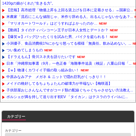
1420gの娘がくれた“生きる力”。
【悲報】高市総理「物価上昇を上回る賃上げを日本に定着させる」→国家公...
米農家「流石にこんな値段じゃ、米作り辞める人、出るんじゃないかなあ？...
『マリオカートワールド』はどうすればよかったのか…
NEW!
【動画】タイのティパンコーン王子が日本人女性とデートか？
NEW!
【爆笑ｗ】バッグひったくりを試みた男、バイクを盗られる！
NEW!
小渕優子、食品消費税1%にかなり怒ってる模様「無責任。飲み込めない。...
N
つい集めてしまうもの
NEW!
【ドラえもん】骨川スネ夫を語りたいです
NEW!
日本「沖縄県知事選（9月」一色正春「海難事件追及（検証」八重山日報「...
N
【ｗ】物凄くカワイイ子猫の取っ組み合い！
NEW!
中原みなみアナ メガネ ＆ ニットで隠れ巨乳がくっきり！！
メイドの格好してるちょちょたんの破壊力が半端ない【梅咲遥】
子供部屋おじさんなんですがコード類の配線ぐちゃぐちゃさせない方法教え...
ポルシェが満を持して送り出す初EV 「タイカン」はテスラのライバルに...
Powered by livedoor 相互RSS
カテゴリー
カテゴリー