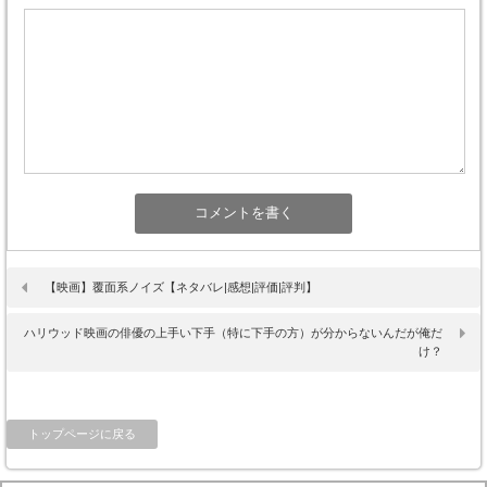
【映画】覆面系ノイズ【ネタバレ|感想|評価|評判】
ハリウッド映画の俳優の上手い下手（特に下手の方）が分からないんだが俺だ
け？
トップページに戻る