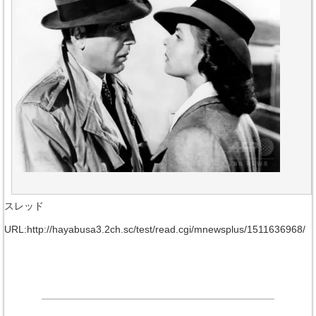
スレッド
URL:http://hayabusa3.2ch.sc/test/read.cgi/mnewsplus/1511636968/