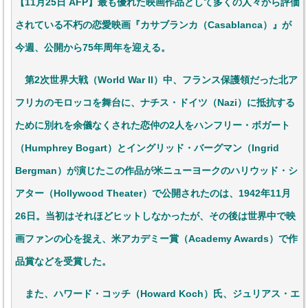
【11月25日 AFP】最も優れた映画作品として多くの人々から評価
されている不朽の恋愛映画『カサブランカ（Casablanca）』が
今週、公開から75年周年を迎える。
第2次世界大戦（World War II）中、フランス保護領だった北ア
フリカのモロッコを舞台に、ナチス・ドイツ（Nazi）に抵抗する
ために別れを余儀なくされた恋仲の2人をハンフリー・ボガート
（Humphrey Bogart）とイングリッド・バーグマン（Ingrid
Bergman）が演じたこの作品が米ニューヨークのハリウッド・シ
アター（Hollywood Theater）で公開されたのは、1942年11月
26日。当初はそれほどヒットしなかったが、その後は世界中で映
画ファンの心を捉え、米アカデミー賞（Academy Awards）で作
品賞などを受賞した。
また、ハワード・コッチ（Howard Koch）氏、ジュリアス・エ