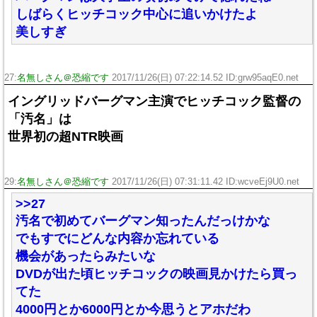
しばらくヒッチコック中心に追いかけたよ
美しすぎ
27:
名無しさん＠恐縮です
2017/11/26(日) 07:22:14.52 ID:grw95aqE0.net
イングリッドバーグマン主演でヒッチコック監督の
「汚名」は
世界初の超NTR映画
29:
名無しさん＠恐縮です
2017/11/26(日) 07:31:11.42 ID:wcveEj9U0.net
>>27
汚名で初めてバーグマン知ったんだっけかな
でもすでにどんな内容か忘れている
機会があったらみたいな
DVDが出た頃ヒッチコックの映画見かけたら買っ
てた
4000円とか6000円とか今思うとアホだわ