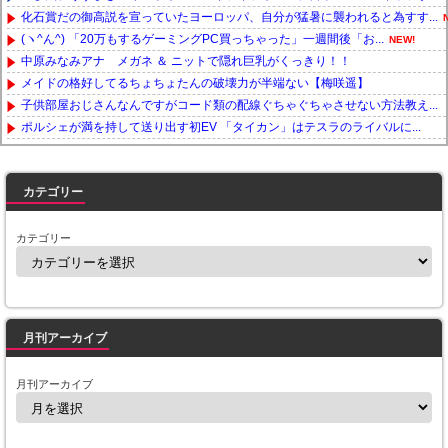
化石賞だの御高説を宣っていたヨーロッパ、自分が猛暑に襲われると為すす...
(ヽ^ん^) 「20万もするゲーミングPC買っちゃった」一週間後「お...
NEW!
中原みなみアナ メガネ ＆ ニットで隠れ巨乳がくっきり！！
メイドの格好してるちょちょたんの破壊力が半端ない【梅咲遥】
子供部屋おじさんなんですがコード類の配線ぐちゃぐちゃさせない方法教え...
ポルシェが満を持して送り出す初EV 「タイカン」はテスラのライバルに...
Powered by livedoor 相互RSS
カテゴリー
カテゴリー
月刊アーカイブ
月刊アーカイブ