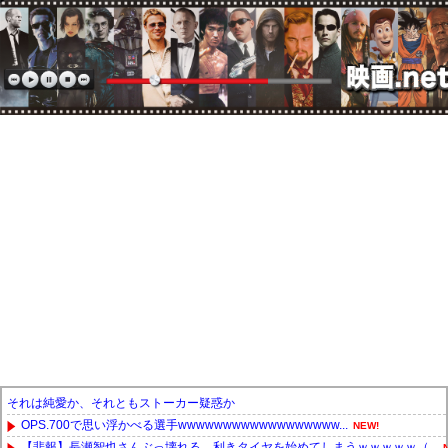
それは純愛か、それともストーカー疑惑か
OPS.700で思い浮かべる選手wwwwwwwwwwwwwwwwww...
NEW!
【悲報】長瀬智也さんぶっ壊れる 利きタイヤを始めてしまうｗｗｗｗｗ（...