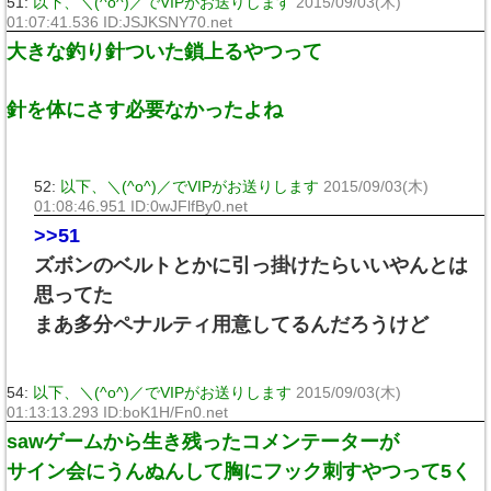
51:
以下、＼(^o^)／でVIPがお送りします
2015/09/03(木)
01:07:41.536 ID:JSJKSNY70.net
大きな釣り針ついた鎖上るやつって
針を体にさす必要なかったよね
52:
以下、＼(^o^)／でVIPがお送りします
2015/09/03(木)
01:08:46.951 ID:0wJFlfBy0.net
>>51
ズボンのベルトとかに引っ掛けたらいいやんとは
思ってた
まあ多分ペナルティ用意してるんだろうけど
54:
以下、＼(^o^)／でVIPがお送りします
2015/09/03(木)
01:13:13.293 ID:boK1H/Fn0.net
sawゲームから生き残ったコメンテーターが
サイン会にうんぬんして胸にフック刺すやつって5く