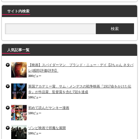
サイト内検索
人気記事一覧
【映画】スパイダーマン ブランド・ニュー・デイ【2ちゃん ネタバ
レ|感想|評価|評判】
300ビュー
英国アカデミー賞、サム・メンデスの戦争映画『1917命をかけた伝
令』が作品賞、監督賞を含む7冠を達成
100ビュー
初めて読んだヤンキー漫画
100ビュー
ゾンビ映画で邪魔な展開
100ビュー