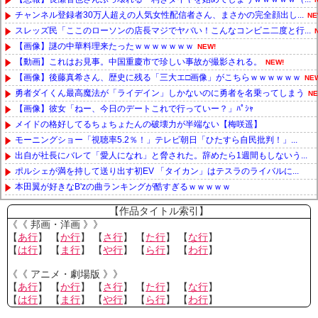
チャンネル登録者30万人超えの人気女性配信者さん、まさかの完全顔出し...
NE
スレッズ民「ここのローソンの店長マジでヤバい！こんなコンビニ二度と行...
【画像】謎の中華料理来たったｗｗｗｗｗｗｗ
NEW!
【動画】これはお見事。中国重慶市で珍しい事故が撮影される。
NEW!
【画像】後藤真希さん、歴史に残る「三大エ□画像」がこちらｗｗｗｗｗｗ
NE
勇者ダイくん最高魔法が「ライデイン」しかないのに勇者を名乗ってしまう
NE
【画像】彼女「ねー、今日のデートこれで行っていー？」ﾊﾟｼｬ
メイドの格好してるちょちょたんの破壊力が半端ない【梅咲遥】
モーニングショー「視聴率5.2％！」テレビ朝日「ひたすら自民批判！」...
出自が社長にバレて「愛人になれ」と脅された。辞めたら1週間もしないう...
ポルシェが満を持して送り出す初EV 「タイカン」はテスラのライバルに...
本田翼が好きなB'zの曲ランキングが酷すぎるｗｗｗｗｗ
Powered by livedoor 相互RSS
【作品タイトル索引】
《《 邦画・洋画 》》
【
あ行
】 【
か行
】 【
さ行
】 【
た行
】 【
な行
】
【
は行
】 【
ま行
】 【
や行
】 【
ら行
】 【
わ行
】
《《 アニメ・劇場版 》》
【
あ行
】 【
か行
】 【
さ行
】 【
た行
】 【
な行
】
【
は行
】 【
ま行
】 【
や行
】 【
ら行
】 【
わ行
】