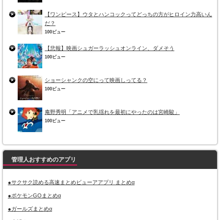
【ワンピース】ウタとハンコックってどっちの方がヒロイン力高いん
だ？
100ビュー
【悲報】映画シュガーラッシュオンライン、ダメそう
100ビュー
ショーシャンクの空にって映画しってる？
100ビュー
庵野秀明「アニメで乳揺れを最初にやったのは宮崎駿」
100ビュー
管理人おすすめのアプリ
●サクサク読める高速まとめビューアアプリ まとめα
●ポケモンGOまとめα
●ガールズまとめα