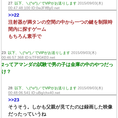
27:
以下、＼(^o^)／でVIPがお送りします
2015/09/03(木)
00:47:48.100 ID:0wJFlfBy0.net
>>22
注射器が満タンの空間の中から一つの鍵を制限時
間内に探すゲーム
もちろん素手で
23:
以下、＼(^o^)／でVIPがお送りします
2015/09/03(木)
00:46:57.368 ID:lcTF8GKE0.net
2ってアマンダの試験で男の子は金庫の中のやつだっ
け？
28:
以下、＼(^o^)／でVIPがお送りします
2015/09/03(木)
00:48:06.541 ID:uBq/chx40.net
>>23
そうそう。しかも父親が見てたのは録画した映像
だったっていうね