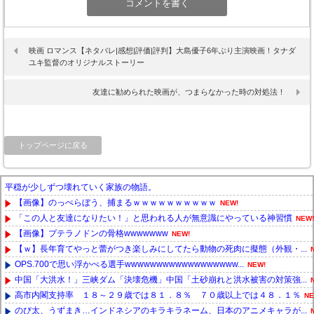
映画 ロマンス【ネタバレ|感想|評価|評判】大島優子6年ぶり主演映画！タナダ
ユキ監督のオリジナルストーリー
友達に勧められた映画が、つまらなかった時の対処法！
トップページに戻る
平穏が少しずつ壊れていく家族の物語。
【画像】のっぺらぼう、捕まるｗｗｗｗｗｗｗｗｗｗ
NEW!
「この人と友達になりたい！」と思われる人が無意識にやっている神習慣
NEW!
【画像】プテラノドンの骨格wwwwwww
NEW!
【ｗ】長年育てやっと蕾がつき楽しみにしてたら動物の死肉に擬態（外観・...
OPS.700で思い浮かべる選手wwwwwwwwwwwwwwwwww...
NEW!
中国「大洪水！」三峡ダム「決壊危機」中国「土砂崩れと洪水被害の対策強...
高市内閣支持率 １８～２９歳では８１．８％ ７０歳以上では４８．１％
NE
のび太、うずまき…インドネシアのキラキラネーム、日本のアニメキャラが...